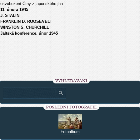
osvobození Číny z japonského jha.
11. února 1945
J. STALlN
FRANKLlN D. ROOSEVELT
WINSTON S. CHURCHlLL
Jaltská konference, únor 1945
VYHLEDÁVÁNÍ
POSLEDNÍ FOTOGRAFIE
Fotoalbum