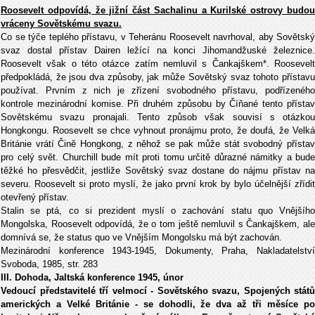
Roosevelt odpovídá, že jižní část Sachalinu a Kurilské ostrovy budou
vráceny Sovětskému svazu.
Co se týče teplého přístavu, v Teheránu Roosevelt navrhoval, aby Sovětský
svaz dostal přístav Dairen ležící na konci Jihomandžuské železnice.
Roosevelt však o této otázce zatím nemluvil s Čankajškem*. Roosevelt
předpokládá, že jsou dva způsoby, jak může Sovětský svaz tohoto přístavu
používat. Prvním z nich je zřízení svobodného přístavu, podřízeného
kontrole mezinárodní komise. Při druhém způsobu by Číňané tento přístav
Sovětskému svazu pronajali. Tento způsob však souvisí s otázkou
Hongkongu. Roosevelt se chce vyhnout pronájmu proto, že doufá, že Velká
Británie vrátí Čině Hongkong, z něhož se pak může stát svobodný přístav
pro celý svět. Churchill bude mít proti tomu určitě důrazné námitky a bude
těžké ho přesvědčit, jestliže Sovětský svaz dostane do nájmu přístav na
severu. Roosevelt si proto myslí, že jako první krok by bylo účelnější zřídit
otevřený přístav.
Stalin se ptá, co si prezident myslí o zachování statu quo Vnějšího
Mongolska, Roosevelt odpovídá, že o tom ještě nemluvil s Čankajškem, ale
domnívá se, že status quo ve Vnějším Mongolsku má být zachován.
Mezinárodní konference 1943-1945, Dokumenty, Praha, Nakladatelství
Svoboda, 1985, str. 283
III. Dohoda, Jaltská konference 1945, únor
Vedoucí představitelé tří velmocí - Sovětského svazu, Spojených států
amerických a Velké Británie - se dohodli, že dva až tři měsíce po