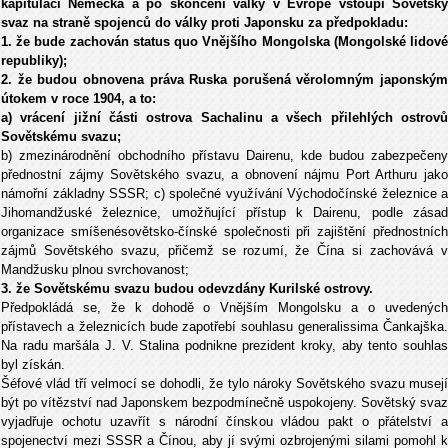
kapitulaci Německa a po skončení války v Evropě vstoupí Sovětský
svaz na straně spojenců do války proti Japonsku za předpokladu:
1. že bude zachován status quo Vnějšího Mongolska (Mongolské lidové
republiky);
2. že budou obnovena práva Ruska porušená věrolomným japonským
útokem v roce 1904, a to:
a) vrácení jižní části ostrova Sachalinu a všech přilehlých ostrovů
Sovětskému svazu;
b) zmezinárodnění obchodního přístavu Dairenu, kde budou zabezpečeny
přednostní zájmy Sovětského svazu, a obnovení nájmu Port Arthuru jako
námořní základny SSSR; c) společné využívání Východočínské železnice a
Jihomandžuské železnice, umožňující přístup k Dairenu, podle zásad
organizace smíšenésovětsko-čínské společnosti při zajištění přednostních
zájmů Sovětského svazu, přičemž se rozumí, že Čína si zachovává v
Mandžusku plnou svrchovanost;
3. že Sovětskému svazu budou odevzdány Kurilské ostrovy.
Předpokládá se, že k dohodě o Vnějším Mongolsku a o uvedených
přístavech a železnicích bude zapotřebí souhlasu generalissima Čankajška.
Na radu maršála J. V. Stalina podnikne prezident kroky, aby tento souhlas
byl získán.
Šéfové vlád tří velmocí se dohodli, že tylo nároky Sovětského svazu musejí
být po vítězství nad Japonskem bezpodmínečně uspokojeny. Sovětský svaz
vyjadřuje ochotu uzavřít s národní čínskou vládou pakt o přátelství a
spojenectví mezi SSSR a Čínou, aby jí svými ozbrojenými silami pomohl k