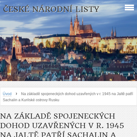
ČESKÉ NÁRODNÍ LISTY
›
Úvod
Na základě spojeneckých dohod uzavřených v r. 1945 na Jaltě patří
Sachalin a Kurilské ostrovy Rusku
NA ZÁKLADĚ SPOJENECKÝCH
DOHOD UZAVŘENÝCH V R. 1945
NA JALTĚ PATŘÍ SACHALIN A