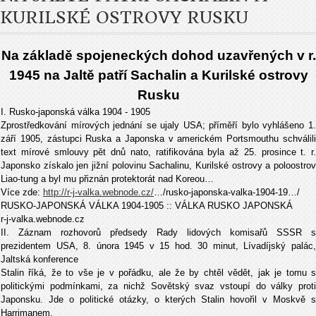
KURILSKÉ OSTROVY RUSKU
Na základě spojeneckých dohod uzavřených v r.
1945 na Jaltě patří Sachalin a Kurilské ostrovy
Rusku
I. Rusko-japonská válka 1904 - 1905
Zprostředkování mírových jednání se ujaly USA; příměří bylo vyhlášeno 1.
září 1905, zástupci Ruska a Japonska v americkém Portsmouthu schválili
text mírové smlouvy pět dnů nato, ratifikována byla až 25. prosince t. r.
Japonsko získalo jen jižní polovinu Sachalinu, Kurilské ostrovy a poloostrov
Liao-tung a byl mu přiznán protektorát nad Koreou…
Více zde:
http://r-j-valka.webnode.cz/
…/rusko-japonska-valka-1904-19…/
RUSKO-JAPONSKÁ VÁLKA 1904-1905 :: VÁLKA RUSKO JAPONSKÁ
r-j-valka.webnode.cz
II. Záznam rozhovorů předsedy Rady lidových komisařů SSSR s
prezidentem USA, 8. února 1945 v 15 hod. 30 minut, Lívadíjský palác,
Jaltská konference
Stalin říká, že to vše je v pořádku, ale že by chtěl vědět, jak je tomu s
politickými podmínkami, za nichž Sovětský svaz vstoupí do války proti
Japonsku. Jde o politické otázky, o kterých Stalin hovořil v Moskvě s
Harrimanem.