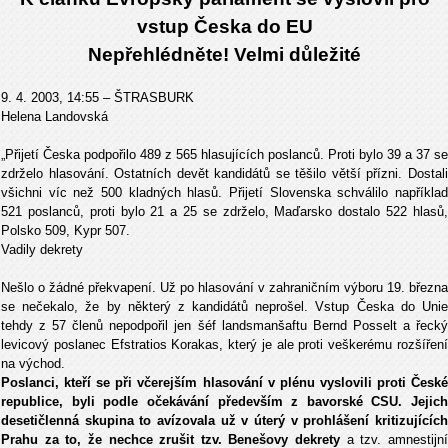
vstup Česka do EU
Nepřehlédněte! Velmi důležité
9. 4. 2003, 14:55 – ŠTRASBURK
Helena Landovská
„Přijetí Česka podpořilo 489 z 565 hlasujících poslanců. Proti bylo 39 a 37 se
zdrželo hlasování. Ostatních devět kandidátů se těšilo větší přízni. Dostali
všichni víc než 500 kladných hlasů. Přijetí Slovenska schválilo například
521 poslanců, proti bylo 21 a 25 se zdrželo, Maďarsko dostalo 522 hlasů,
Polsko 509, Kypr 507.
Vadily dekrety
Nešlo o žádné překvapení. Už po hlasování v zahraničním výboru 19. března
se nečekalo, že by některý z kandidátů neprošel. Vstup Česka do Unie
tehdy z 57 členů nepodpořil jen šéf landsmanšaftu Bernd Posselt a řecký
levicový poslanec Efstratios Korakas, který je ale proti veškerému rozšíření
na východ.
Poslanci, kteří se při včerejším hlasování v plénu vyslovili proti České
republice, byli podle očekávání především z bavorské CSU. Jejich
desetičlenná skupina to avízovala už v úterý v prohlášení kritizujících
Prahu za to, že nechce zrušit tzv. Benešovy dekrety
a tzv. amnestijn