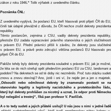
zákon z roku 1946
.“
Tolik výňatek z uvedeného článku.
Poznámka ČNL:
Z uvedeného vyplývá, že poslanci EU, kteří hlasovali proti přijetí ČR do EU,
činili tak údajně převážně z důvodu, že ČR nechce zrušit dekrety prezidenta
republiky.
Těmto poslancům, zejména z CSU, vadily dekrety prezidenta republiky,
přestože EU zadala vypracování právního stanoviska o jejich slučitelnosti
s právem EU. Přední právníci přišli k závěru, že dekrety jsou slučitelné
s právem EU, a právě proto zdrcující většina poslanců EU hlasovalo pro
přijetí ČR do EU.
Pakliže tehdy byly dekrety prezidenta souladné s právem EU, jak je možné,
že léta se do nich strefují opět především poslanci EU za CSU, landsmani a
podobní? Na dekretech se od té doby nic nezměnilo. Proč tuto otázku sudeti
znovu a znovu otevírají? Ano, jistě i oni ví, že nejde jen a jen o majetek.
„
Odsoudit nebo odmítnout dekrety by znamenalo postavit se na
stanovisko legality a legitimity nacistického a protektorátního řádu,
který byl dekrety prohlášen za nicotný a uznat, že odpor proti Německu
byl nelegální a trestný“, říká pan profesor V. Pavlíček.
A o to tedy sudeti a jejich přátelé usilují! U nás jsou s nimi v jedné řadě
„přátelé sudetoněmecké věci“, kteří tvoří proněmeckou pátou kolonu v