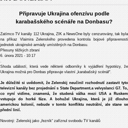
Připravuje Ukrajina ofenzívu podle
karabašského scénáře na Donbasu?
Zatímco TV kanály 112 Ukrajina, ZIK a NewsOne byly cenzurovány, tak byla
na příkaz Vlaimira Zelenského provedena kontrola bojové připravenosti
jednotek ukrajinské armády umístěných na Donbasu.
Přesuny těžkých zbraní
6. února 2021 - 10:17
.
Shoda událostí, která vede některé odborníky k vyjádření hypotézy, že
Ukrajina možná pro Donbas připravuje vlastní „karabašský scénář“.
Je důležité si uvědomit, že Zelenskij neučinil rozhodnutí zastavit tyto
televizní kanály bez projednání s State Department.a velvyslanci G7. To,
co nyní vidíme, znamená, že studená válka mezi USA a Ruskem
vstupuje do horké fáze. A bohužel Ukrajina, která je již dlouho
americkou kolonií, nebude v tomto konfliktu neutrální, ale stane se
přední linií.
Novotný: Zelenskij jako „řezník“ zaříznul svobodu TV kanálů