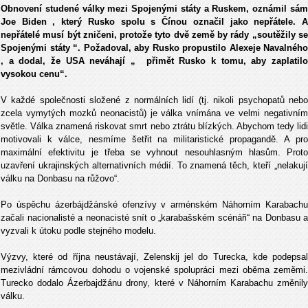
Obnovení studené války mezi Spojenými státy a Ruskem, oznámil sám
Joe Biden , který Rusko spolu s Čínou označil jako nepřátele. A
nepřátelé musí být zničeni, protože tyto dvě země by rády „soutěžily se
Spojenými státy “. Požadoval, aby Rusko propustilo Alexeje Navalného
, a dodal, že USA neváhají „ přimět Rusko k tomu, aby zaplatilo
vysokou cenu“.
V každé společnosti složené z normálních lidí (tj. nikoli psychopatů nebo
zcela vymytých mozků neonacistů) je válka vnímána ve velmi negativním
světle. Válka znamená riskovat smrt nebo ztrátu blízkých. Abychom tedy lidi
motivovali k válce, nesmíme šetřit na militaristické propagandě. A pro
maximální efektivitu je třeba se vyhnout nesouhlasným hlasům. Proto
uzavření ukrajinských alternativních médií. To znamená těch, kteří „nelakují
válku na Donbasu na růžovo“.
Po úspěchu ázerbájdžánské ofenzívy v arménském Náhorním Karabachu
začali nacionalisté a neonacisté snít o „karabašském scénáři“ na Donbasu a
vyzvali k útoku podle stejného modelu.
Výzvy, které od října neustávají, Zelenskij jel do Turecka, kde podepsal
mezivládní rámcovou dohodu o vojenské spolupráci mezi oběma zeměmi.
Turecko dodalo Ázerbajdžánu drony, které v Náhorním Karabachu změnily
válku.