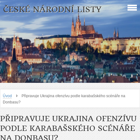
ČESKÉ NÁRODNÍ LISTY
›
Úvod
Připravuje Ukrajina ofenzívu podle karabašského scénáře na
Donbasu?
PŘIPRAVUJE UKRAJINA OFENZÍVU
PODLE KARABAŠSKÉHO SCÉNÁŘE
NA DONBASU?