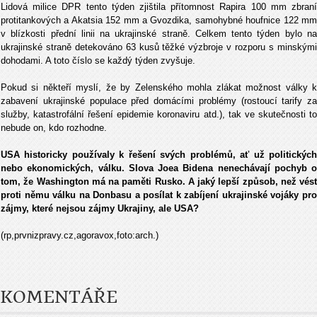
Lidová milice DPR tento týden zjištila přítomnost Rapira 100 mm zbraní
protitankových a Akatsia 152 mm a Gvozdika, samohybné houfnice 122 mm
v blízkosti přední linii na ukrajinské straně. Celkem tento týden bylo na
ukrajinské straně detekováno 63 kusů těžké výzbroje v rozporu s minskými
dohodami. A toto číslo se každý týden zvyšuje.
Pokud si někteří myslí, že by Zelenského mohla zlákat možnost války k
zabavení ukrajinské populace před domácími problémy (rostoucí tarify za
služby, katastrofální řešení epidemie koronaviru atd.), tak ve skutečnosti to
nebude on, kdo rozhodne.
USA historicky používaly k řešení svých problémů, ať už politických
nebo ekonomických, válku. Slova Joea Bidena nenechávají pochyb o
tom, že Washington má na paměti Rusko. A jaký lepší způsob, než vést
proti němu válku na Donbasu a posílat k zabíjení ukrajinské vojáky pro
zájmy, které nejsou zájmy Ukrajiny, ale USA?
(rp,prvnizpravy.cz,agoravox,foto:arch.)
KOMENTÁŘE