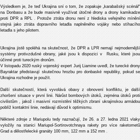
Výsledkem je, že teď Ukrajina sní o tom, že zopakuje „karabašský scénář“
na Donbasu a že bude masivně využívat útočné drony a drony kamikadze
proti DPR a RPL . Protože ztráta dronu není z hlediska veřejného mínění
stejná jako ztráta dopravního letadla naplněného vojáky nebo stíhacího
letadla s jeho pilotem.
Ukrajina jistě spoléhá na skutečnost, že DPR a LPR nemají nejmodernější
systémy protivzdušné obrany, jaké jsou k dispozici v Rusku, které jsou
účinné proti tureckým dronům.
V listopadu 2020 ruský vojenský expert Jurij Liamine uvedl, že turecké drony
Bayraktar představují skutečnou hrozbu pro donbaské republiky, pokud se
Ukrajina rozhodne je použít.
Další skutečností, která vyvolává obavy z obnovení konfliktu, je další
zhoršení situace v první linii. Nárůst bombových útoků, zejména útoků proti
civilistům , jakož i masivní rozmístění těžkých zbraní ukrajinskou armádou
poblíž kontaktní linie, nedávají důvod k optimismu.
Některé zdroje z Mariupolu tedy naznačují, že 26. a 27. ledna 2021 vlaky
vyložily na stanici Mariupol-Sortirovotchnaya rakety pro více raketometů
Grad a dělostřelecké granáty 100 mm, 122 mm a 152 mm .