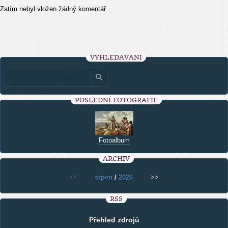
Zatím nebyl vložen žádný komentář
VYHLEDÁVÁNÍ
POSLEDNÍ FOTOGRAFIE
Fotoalbum
ARCHIV
<<
srpen
/
2026
>>
RSS
Přehled zdrojů