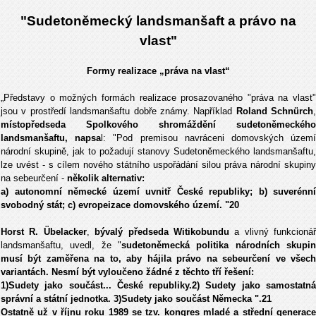
"Sudetoněmecký landsmanšaft a právo na
vlast"
Formy realizace „práva na vlast“
„Představy o možných formách realizace prosazovaného "práva na vlast"
jsou v prostředí landsmanšaftu dobře známy. Například
Roland Schnürch
,
místopředseda Spolkového shromáždění sudetoněmeckého
landsmanšaftu, napsa
l: "Pod premisou navráceni domovských územ
národní skupině, jak to požadují stanovy Sudetoněmeckého landsmanšaftu,
lze uvést - s cílem nového státního uspořádání silou práva národní skupiny
na sebeurčení -
několik alternativ:
a) autonomní německé území uvnitř České republiky; b) suverénní
svobodný stát; c) evropeizace domovského území. "20
Horst R. Übelacker
,
bývalý předseda Witikobundu
a vlivný funkcionář
landsmanšaftu, uvedl, že "
sudetoněmecká politika národních skupin
musí být zaměřena na to, aby hájila právo na sebeurčení ve všech
variantách. Nesmí být vyloučeno žádné z těchto tří řešení:
1)Sudety jako součást... České republiky.2) Sudety jako samostatná
správní a státní jednotka. 3)Sudety jako součást Německa ".21
Ostatně už v říjnu roku 1989 se tzv. kongres mladé a střední generace