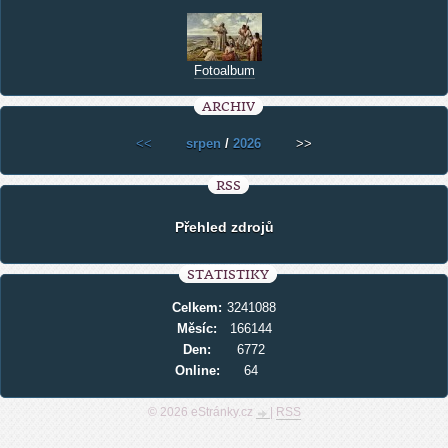
Fotoalbum
ARCHIV
<<
srpen
/
2026
>>
RSS
Přehled zdrojů
STATISTIKY
Celkem:
3241088
Měsíc:
166144
Den:
6772
Online:
64
© 2026 eStránky.cz
|
RSS