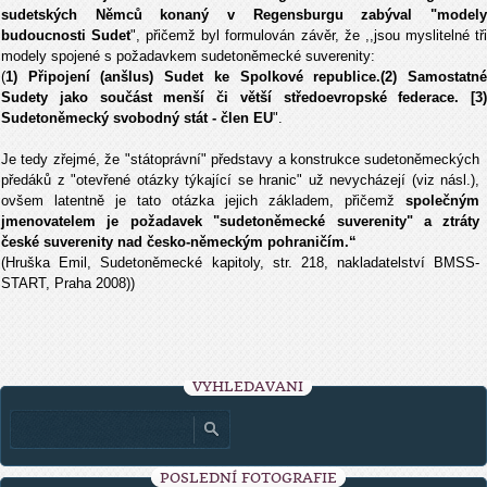
sudetských Němců konaný v Regensburgu zabýval "modely
budoucnosti Sudet
", přičemž byl formulován závěr, že ,,jsou myslitelné tř
modely spojené s požadavkem sudetoněmecké suverenity:
(
1) Připojení (anšlus) Sudet ke Spolkové republice.(2) Samostatné
Sudety jako součást menší či větší středoevropské federace. [3)
Sudetoněmecký svobodný stát - člen EU
".
Je tedy zřejmé, že "státoprávní" představy a konstrukce sudetoněmeckých
předáků z "otevřené otázky týkající se hranic" už nevycházejí (viz násl.),
ovšem latentně je tato otázka jejich základem, přičemž
společným
jmenovatelem je požadavek "sudetoněmecké suverenity" a ztráty
české suverenity nad česko-německým pohraničím.“
(Hruška Emil, Sudetoněmecké kapitoly, str. 218, nakladatelství BMSS-
START, Praha 2008))
VYHLEDÁVÁNÍ
POSLEDNÍ FOTOGRAFIE