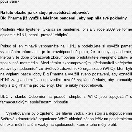
používání?
Na tuto otázku již existuje přesvědčivá odpověď.
Big Pharma již využila falešnou pandemii, aby naplnila své pokladny
Poslední vlna hysterie, týkající se pandemie, přišla v roce 2009 ve formě
epidemie H1N1, neboli „prasečí chřipky“.
Pokud si jen mlhavě vzpomínáte na H1N1 a potřebujete si osvěžit paměť
vyhledáním informací - je to pravděpodobně proto, že to nebyla pandemie,
kterou v té době prosazovali zkorumpovaní představitelé veřejného zdraví a
spoluvinná masmédia. Mezi těmito zkorumpovanými představiteli veřejného
zdraví byli „odborníci“ ze Světové zdravotnické organizace (WHO), kteří byli
na výplatní pásce lobby Big Pharma a využili svého postavení, aby označili
H1N1 za „pandemii“, a ospravedlnili rovněž vyplácené vlády, aby hromadily
léky z Big Pharma pro pacienty, kteří je nikdy nepotřebovali.
BBC v článku Odborníci na prasečí chřipku z WHO jsou „spojováni“ s
farmaceutickými společnostmi připouští:
Vyšetřováním bylo zjištěno, že hlavní vědci, kteří stojí za doporučeními
Světové zdravotnické organizace WHO ohledně zásob léčiv na pandemickou
chřipku, měli finanční vazby na společnosti, které z toho měly profit.