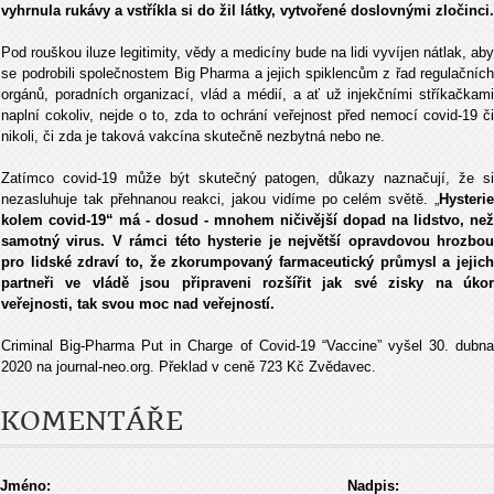
vyhrnula rukávy a vstříkla si do žil látky, vytvořené doslovnými zločinci.
Pod rouškou iluze legitimity, vědy a medicíny bude na lidi vyvíjen nátlak, aby
se podrobili společnostem Big Pharma a jejich spiklencům z řad regulačních
orgánů, poradních organizací, vlád a médií, a ať už injekčními stříkačkami
naplní cokoliv, nejde o to, zda to ochrání veřejnost před nemocí covid-19 či
nikoli, či zda je taková vakcína skutečně nezbytná nebo ne.
Zatímco covid-19 může být skutečný patogen, důkazy naznačují, že si
nezasluhuje tak přehnanou reakci, jakou vidíme po celém světě. „
Hysterie
kolem covid-19“ má - dosud - mnohem ničivější dopad na lidstvo, než
samotný virus. V rámci této hysterie je největší opravdovou hrozbou
pro lidské zdraví to, že zkorumpovaný farmaceutický průmysl a jejich
partneři ve vládě jsou připraveni rozšířit jak své zisky na úkor
veřejnosti, tak svou moc nad veřejností.
Criminal Big-Pharma Put in Charge of Covid-19 “Vaccine” vyšel 30. dubna
2020 na journal-neo.org. Překlad v ceně 723 Kč Zvědavec.
KOMENTÁŘE
Jméno:
Nadpis: