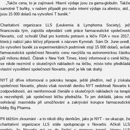
„Takže cena, to je zajímavé. Hlavní výdaje jsou za gama-globulin. Takže
samotné T buňky, v našem případě pro naše interní výdaje za aferézu, atd.,
jsou 15 000 dolarů na vytvoření T buněk.“
Charitativní organizace LLS (Leukemia & Lymphoma Society), jež
financovala tým, zajistila odprodání celé práce farmaceutické společnosti
Novartis, což schválil Úřad pro kontrolu potravin a léčiv FDA v roce 2017,
která ji nabízí jako léčivý přípravek s názvem Kymriah. Sám Dr. June uvedl,
že vytvoření buněk za experimentálních podmínek stojí 15 000 dolarů, avšak
farmaceutická společnost Novartis cenu navýšila na astronomickou částku
půl milionu dolarů. Článek v New York Times, který informoval o ceně léčby,
se nikde nezmínil o skutečných nákladech na léčbu, místo toho předkládá
vlastní vysvětlení společnosti Novartis, proč je lék tak drahý.
NYT již dříve informoval o pokroku terapie, ještě předtím, než ji získala
společnost Novartis, přesto však novináři deníku NYT nedohnali Novartis k
zodpovědnosti, ani neinformovali čtenáře o skutečných nákladech na terapii
a nezveřejnili, jak společnost léčbu předražila. To jen dokládá, jakou roli
sehrávají masmédia při umožňování a zakrývání korupce farmaceutické
lobby Big Pharma.
Při bližším zkoumání - a to nikoli díky deníkům, jako je NYT - se ukazuje, že
charitativní organizace LLS stále spolupracuje s Novartis. Ačkoli LLS
popřela, že Novartis má co do činění s genovou terapií, kterou LLS