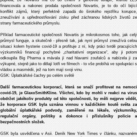
financovala a nakonec prodala společnosti Novartis, je to do očí bijící
konflikt zájmů, který perfektně zapadá do širokého rejstříku korupce,
zneužívání a upřednostňování zisku před záchranou lidských životů ze
strany farmaceutického průmyslu.
Příklad farmaceutické společnosti Novartis je mikrokosmos toho, jak celý
průmysl funguje, a skutečně - přesně tak, jak nyní průmysl zneužívá celou
situaci kolem hysterie covid-19 a profituje z ní, kdy práci tvrdě pracujících
výzkumníků financují pochybné „charitativní organizace“, aby ji potom
odkoupila Big Pharma a mávala jí nad hlavami zoufalců a nabízela ji za
výkupné, stejně jako to dělají lotři ve filmech - to vše probíhá ve spolupráci s
vládou a masmédii, jež na tom mají svoji vinu.
GSK: Úplatkářské čachry po celém světě
Další farmaceutickou korporací, která se snaží profitovat na nemoci
covid-19, je GlaxoSmithKline. Všichni, kdo by mohli v reakci na virus
obdržet jakékoliv produkty od této společnosti, by měli nejprve vědět,
že korporace GSK byla uznána vinnou v každičkém koutě světa za
globální úplatkářské podvody, zaměřené na lékaře, výzkumníky,
regulační orgány, politiky a dokonce i příslušníky policie a
bezpečnostních složek.
GSK byla usvědčena v Asii. Deník New York Times v článku, nazvaném