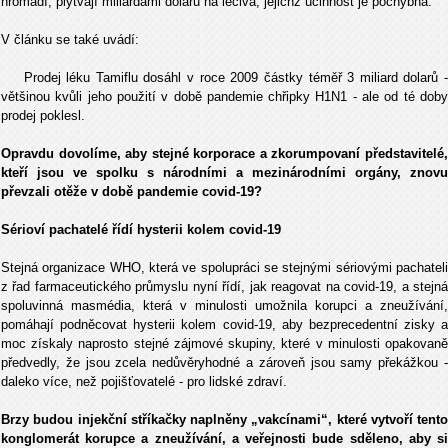
hromadí, plýtvají miliardami dolarů na léčiva, jejichž účinnost je pochybná.
V článku se také uvádí:
Prodej léku Tamiflu dosáhl v roce 2009 částky téměř 3 miliard dolarů -
většinou kvůli jeho použití v době pandemie chřipky H1N1 - ale od té doby
prodej poklesl.
Opravdu dovolíme, aby stejné korporace a zkorumpovaní představitelé,
kteří jsou ve spolku s národními a mezinárodními orgány, znovu
převzali otěže v době pandemie covid-19?
Sérioví pachatelé řídí hysterii kolem covid-19
Stejná organizace WHO, která ve spolupráci se stejnými sériovými pachateli
z řad farmaceutického průmyslu nyní řídí, jak reagovat na covid-19, a stejná
spoluvinná masmédia, která v minulosti umožnila korupci a zneužívání,
pomáhají podněcovat hysterii kolem covid-19, aby bezprecedentní zisky a
moc získaly naprosto stejné zájmové skupiny, které v minulosti opakovaně
předvedly, že jsou zcela nedůvěryhodné a zároveň jsou samy překážkou -
daleko více, než pojišťovatelé - pro lidské zdraví.
Brzy budou injekční stříkačky naplněny „vakcínami“, které vytvoří tento
konglomerát korupce a zneužívání, a veřejnosti bude sděleno, aby si