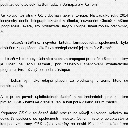
poukazů do letovisek na Bermudách, Jamajce a v Kalifornii.
Ke korupci ze strany GSK dochází také v Evropě. Na začátku roku 2014
londýnský deník Telegraph oznámil v článku, nazvaném GlaxoSmithKline
„podplácela“ lékaře, aby prosazovali léky v Evropě, uvedl bývalý pracovník,
že:
GlaxoSmithKline, největší britská farmaceutická společnost, byla
obviněna z podplácení lékařů za předepisování jejich léků v Evropě.
Lékaři v Polsku byli údajně placeni za propagaci jejich léku Seretide, který
je určen na léčbu astmatu, pod zástěrkou financování vzdělávacího
programu, tvrdí bývalý obchodní zástupce.
Lékaři byli také údajně placeni za přednášky v zemi, které se
neuskutečnily.
A to je jen povrch úplatkářských čachrů a nestandardních praktik, které
provádí GSK - nemluvě o zneužívání a korupci v daleko širším měřítku.
Korporace GSK v současné době pracuje na vývoji a uvedení vakcíny na
covid-19 společně se společností Innovax. Ovlivní historie úplatkářství a
korupce ze strany GSK vývoj vakcíny na covid-19 a její schválení pro