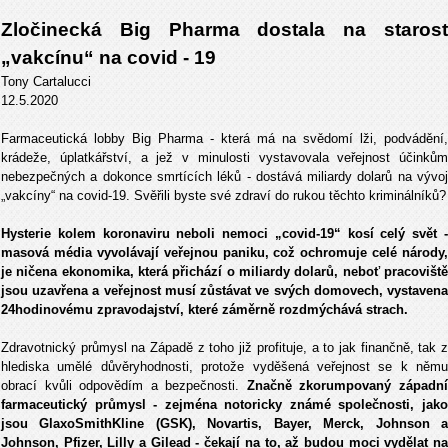
Zločinecká Big Pharma dostala na starost
„vakcínu“ na covid - 19
Tony Cartalucci
12.5.2020
Farmaceutická lobby Big Pharma - která má na svědomí lži, podvádění,
krádeže, úplatkářství, a jež v minulosti vystavovala veřejnost účinkům
nebezpečných a dokonce smrtících léků - dostává miliardy dolarů na vývoj
„vakcíny“ na covid-19. Svěřili byste své zdraví do rukou těchto kriminálníků?
Hysterie kolem koronaviru neboli nemoci „covid-19“ kosí celý svět -
masová média vyvolávají veřejnou paniku, což ochromuje celé národy,
je ničena ekonomika, která přichází o miliardy dolarů, neboť pracoviště
jsou uzavřena a veřejnost musí zůstávat ve svých domovech, vystavena
24hodinovému zpravodajství, které záměrně rozdmýchává strach.
Zdravotnický průmysl na Západě z toho již profituje, a to jak finančně, tak z
hlediska umělé důvěryhodnosti, protože vyděšená veřejnost se k němu
obrací kvůli odpovědím a bezpečnosti.
Značně zkorumpovaný západn
farmaceutický průmysl - zejména notoricky známé společnosti, jako
jsou GlaxoSmithKline (GSK), Novartis, Bayer, Merck, Johnson a
Johnson, Pfizer, Lilly a Gilead - čekají na to, až budou moci vydělat na