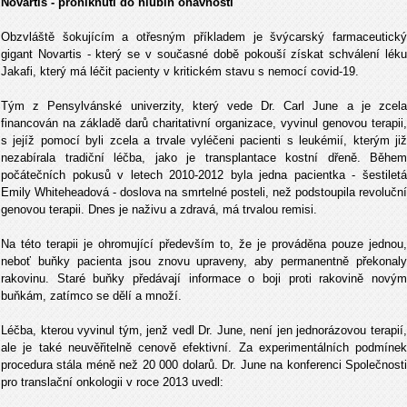
Novartis - proniknutí do hlubin ohavností
Obzvláště šokujícím a otřesným příkladem je švýcarský farmaceutický
gigant Novartis - který se v současné době pokouší získat schválení léku
Jakafi, který má léčit pacienty v kritickém stavu s nemocí covid-19.
Tým z Pensylvánské univerzity, který vede Dr. Carl June a je zcela
financován na základě darů charitativní organizace, vyvinul genovou terapii,
s jejíž pomocí byli zcela a trvale vyléčeni pacienti s leukémií, kterým již
nezabírala tradiční léčba, jako je transplantace kostní dřeně. Během
počátečních pokusů v letech 2010-2012 byla jedna pacientka - šestiletá
Emily Whiteheadová - doslova na smrtelné posteli, než podstoupila revoluční
genovou terapii. Dnes je naživu a zdravá, má trvalou remisi.
Na této terapii je ohromující především to, že je prováděna pouze jednou,
neboť buňky pacienta jsou znovu upraveny, aby permanentně překonaly
rakovinu. Staré buňky předávají informace o boji proti rakovině novým
buňkám, zatímco se dělí a množí.
Léčba, kterou vyvinul tým, jenž vedl Dr. June, není jen jednorázovou terapií,
ale je také neuvěřitelně cenově efektivní. Za experimentálních podmínek
procedura stála méně než 20 000 dolarů. Dr. June na konferenci Společnosti
pro translační onkologii v roce 2013 uvedl: