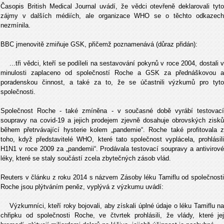
Časopis British Medical Journal uvádí, že vědci otevřeně deklarovali tyto
zájmy v dalších médiích, ale organizace WHO se o těchto odkazech
nezmínila.
BBC jmenovitě zmiňuje GSK, přičemž poznamenává (důraz přidán):
...tři vědci, kteří se podíleli na sestavování pokynů v roce 2004, dostali v
minulosti zaplaceno od společností Roche a GSK za přednáškovou a
poradenskou činnost, a také za to, že se účastnili výzkumů pro tyto
společnosti.
Společnost Roche - také zmíněna - v současné době vyrábí testovací
soupravy na covid-19 a jejich prodejem zjevně dosahuje obrovských zisků
během přetrvávající hysterie kolem „pandemie“. Roche také profitovala z
toho, když představitelé WHO, které tato společnost vyplácela, prohlásili
H1N1 v roce 2009 za „pandemii“. Prodávala testovací soupravy a antivirové
léky, které se staly součástí zcela zbytečných zásob vlád.
Reuters v článku z roku 2014 s názvem Zásoby léku Tamiflu od společnosti
Roche jsou plýtváním peněz, vyplývá z výzkumu uvádí:
Výzkumníci, kteří roky bojovali, aby získali úplné údaje o léku Tamiflu na
chřipku od společnosti Roche, ve čtvrtek prohlásili, že vlády, které jej