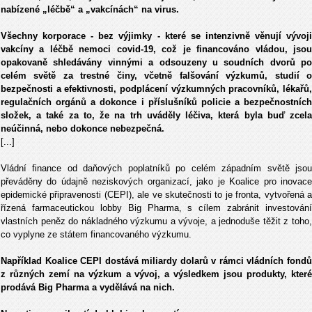
nabízené „léčbě“ a „vakcínách“ na virus.
Všechny korporace - bez výjimky - které se intenzivně věnují vývoji
vakcíny a léčbě nemoci covid-19, což je financováno vládou, jsou
opakovaně shledávány vinnými a odsouzeny u soudních dvorů po
celém světě za trestné činy, včetně falšování výzkumů, studií o
bezpečnosti a efektivnosti, podplácení výzkumných pracovníků, lékařů,
regulačních orgánů a dokonce i příslušníků policie a bezpečnostních
složek, a také za to, že na trh uváděly léčiva, která byla buď zcela
neúčinná, nebo dokonce nebezpečná.
[...]
Vládní finance od daňových poplatníků po celém západním světě jsou
převáděny do údajně neziskových organizací, jako je Koalice pro inovace
epidemické připravenosti (CEPI), ale ve skutečnosti to je fronta, vytvořená a
řízená farmaceutickou lobby Big Pharma, s cílem zabránit investování
vlastních peněz do nákladného výzkumu a vývoje, a jednoduše těžit z toho,
co vyplyne ze státem financovaného výzkumu.
Například Koalice CEPI dostává miliardy dolarů v rámci vládních fondů
z různých zemí na výzkum a vývoj, a výsledkem jsou produkty, které
prodává Big Pharma a vydělává na nich.