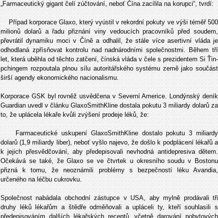
„Farmaceutický gigant čelí zúčtování, neboť Čína zacílila na korupci“, tvrdí:
Případ korporace Glaxo, který vyústil v rekordní pokuty ve výši téměř 500
milionů dolarů a řadu přiznání viny vedoucích pracovníků před soudem,
převrátil dynamiku moci v Číně a odhalil, že stále více asertivní vláda je
odhodlaná zpřísňovat kontrolu nad nadnárodními společnostmi. Během tří
let, která uběhla od těchto zatčení, čínská vláda v čele s prezidentem Si Ťin-
pchingem rozpoutala plnou sílu autoritářského systému země jako součást
širší agendy ekonomického nacionalismu.
Korporace GSK byl rovněž usvědčena v Severní Americe. Londýnský deník
Guardian uvedl v článku GlaxoSmithKline dostala pokutu 3 miliardy dolarů za
to, že uplácela lékaře kvůli zvýšení prodeje léků, že:
Farmaceutické uskupení GlaxoSmithKline dostalo pokutu 3 miliardy
dolarů (1,9 miliardy liber), neboť vyšlo najevo, že došlo k podplácení lékařů a
k jejich přesvědčování, aby předepisovali nevhodná antidepresiva dětem.
Očekává se také, že Glaxo se ve čtvrtek u okresního soudu v Bostonu
přizná k tomu, že neoznámili problémy s bezpečností léku Avandia,
určeného na léčbu cukrovku.
Společnost nabádala obchodní zástupce v USA, aby mylně prodávali tři
druhy léků lékařům a štědře odměňovali a upláceli ty, kteří souhlasili s
předepisováním dalších lékařských receptů, včetně darování pobytových