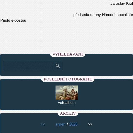
Jaroslav Král
předseda strany Národní socialisté
Přišlo e-poštou
VYHLEDÁVÁNÍ
POSLEDNÍ FOTOGRAFIE
Fotoalbum
ARCHIV
<<
srpen
/
2026
>>