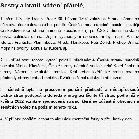
Sestry a bratři, vážení přátelé,
1. před 125 lety byla v Praze 30. března 1897 založena Strana národního
dělnictva českoslovanského, později Česká strana národně sociální, později
Československá strana národně socialistická, po ČSSD druhá nejstarší
česká politická strana. Jejími význačnými osobnostmi byli např. Václav
Klofáč, Františka Plamínková, Milada Horáková, Petr Zenkl, Prokop Drtina,
Mojmír Povolný, Bohuslav Kučera aj.
2. u příležitosti tohoto výročí položili předsedové České strany národně
sociální Michal Klusáček, České strany národně socialistické Karel Janko a
strany Národní socialisté Jaroslav Král kytici květů ke hrobu prvního
předsedy strany bratra Františka Kváči na Vinohradských hřbitovech;
3.
následně byla na pracovním jednání předsedů a místopředsedů
těchto stran podepsána dohoda o integraci těchto tří stran, podle níž v
květnu 2022 vznikne sjednocená strana, která se zúčastní obecních a
senátních voleb na podzim tohoto roku.
4. V příloze posílám k tomuto aktu dokumentační fotky a přeji hezký den!