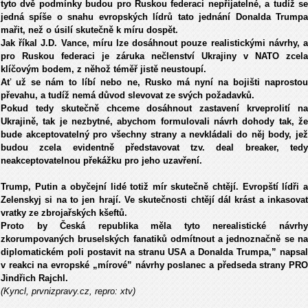
tyto dvě podm
ínky budou pro Ruskou federaci nep
řijateln
é, a tudí
ž s
jedn
á spí
še o snahu evropsk
ých lídr
ů tato jedn
ání Donalda Trump
ma
řit, než o
úsilí skute
čně k m
íru dosp
ět.
Jak ř
íkal J.D.
Vance, míru lze dosáhnout pouze realistickými návrhy, 
pro Ruskou federaci je záruka ne
členstv
í Ukrajiny v NATO zcela
klí
čov
ým bodem, z n
ěhož t
ém
ěř jistě neustoup
í.
A
ť už se n
ám to líbí nebo ne, Rusko má nyní na boji
šti naprosto
převahu, a tud
í
ž nem
á d
ůvod slevovat ze sv
ých po
žadavků.
Pokud tedy skutečně chceme dos
áhnout zastavení krveprolití n
Ukrajin
ě, tak je nezbytn
é, abychom formulovali návrh dohody tak,
že
bude akceptovateln
ý pro v
šechny strany a nevkl
ádali do n
ěj body, je
budou zcela evidentně představovat tzv. deal breaker, tedy
neakceptovatelnou přek
á
žku pro jeho uzavřen
í.
Trump, Putin a oby
čejn
í lidé toti
ž m
ír skute
čně chtěj
í. Evrop
št
í líd
ři 
Zelenskyj si na to jen hraj
í. Ve skute
čnosti chtěj
í dál krást a inkasova
vratky ze zbroja
řsk
ých k
šeftů.
Proto by Česk
á republika m
ěla tyto nerealistick
é návrh
zkorumpovaných bruselských fanatik
ů odm
ítnout a jednozna
čně se n
diplomatick
ém poli postavit na stranu USA a Donalda Trumpa,” napsal
v reakci na evropsk
é
„
m
í
rov
é”
n
á
vrhy poslanec a předseda strany PR
Jindřich
Rajchl.
(Kyncl, prvnizpravy.cz, repro: xtv)