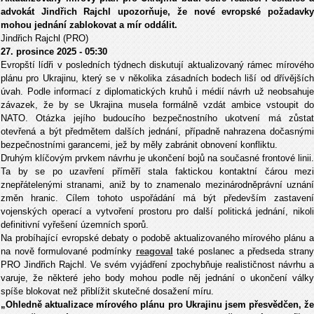
advokát Jindřich Rajchl upozorňuje, že nové evropské požadavky
mohou jednání zablokovat a mír oddálit.
Jindřich Rajchl (PRO)
27. prosince 2025 - 05:30
Evrop
št
í líd
ři v posledn
ích týdnech diskutují aktualizovaný rámec mírového
plánu pro Ukrajinu, který se v n
ěkolika z
ásadních bodech li
š
í od d
ř
ív
ějš
íc
úvah. Podle informací z diplomatických kruh
ů i m
édií návrh u
ž neobsahuje
z
ávazek,
že by se Ukrajina musela form
áln
ě vzd
át ambice vstoupit d
NATO. Otázka jejího budoucího bezpe
čnostn
ího ukotvení má z
ůsta
otevřen
á a být p
ředmětem dalš
ích jednání, p
ř
ípadn
ě nahrazena dočasn
ými
bezpe
čnostn
ími garancemi, je
ž by měly zabr
ánit obnovení konfliktu.
Druhým klí
čov
ým prvkem návrhu je ukon
čen
í boj
ů na současn
é frontové linii.
Ta by se po uzav
řen
í p
ř
ím
ěř
í stala faktickou kontaktní
č
árou mezi
znep
ř
átelenými stranami, ani
ž by to znamenalo mezin
árodn
ěpr
ávní uznán
zm
ěn hranic. C
ílem tohoto uspo
ř
ádání má být p
ředevš
ím zastavení
vojenských operací a vytvo
řen
í prostoru pro dal
š
í politická jednání, nikoli
definitivní vy
řešen
í územních spor
ů.
Na prob
íhající evropské debaty o podob
ě aktualizovan
ého mírového plánu 
na nov
ě formulovan
é podmínky
reagoval
také poslanec a p
ředseda stran
PRO Jindřich Rajchl. Ve sv
ém vyjád
řen
í zpochyb
ňuje realističnost n
ávrhu a
varuje,
že někter
é jeho body mohou podle n
ěj jedn
ání o ukon
čen
í válk
spí
še blokovat než přibl
í
žit skutečn
é dosa
žen
í míru.
„Ohledn
ě aktualizace m
írového plánu pro Ukrajinu jsem p
řesvědčen, že