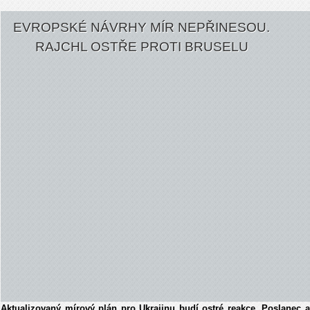
EVROPSKÉ NÁVRHY MÍR NEPŘINESOU.
RAJCHL OSTŘE PROTI BRUSELU
Aktualizovaný mírový plán pro Ukrajinu budí ostré reakce. Poslanec a