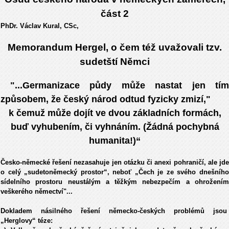
část 2
PhDr. Václav Kural, CSc,
Memorandum Hergel, o čem též uvažovali tzv.
sudetští Němci
"...Germanizace půdy může nastat jen tím
způsobem, že český národ odtud fyzicky zmizí,"
k čemuž může dojít ve dvou základních formách,
buď vyhubením, či vyhnáním. (Žádná pochybná
humanita!)“
Česko-německé řešení nezasahuje jen otázku či anexi pohraničí, ale jde
o celý „sudetoněmecký prostor“, neboť „Čech je ze svého dnešního
sídelního prostoru neustálým a těžkým nebezpečím a ohrožením
veškerého němectví"...
Dokladem násilného řešení německo-českých problémů jsou
„Herglovy“ téze: