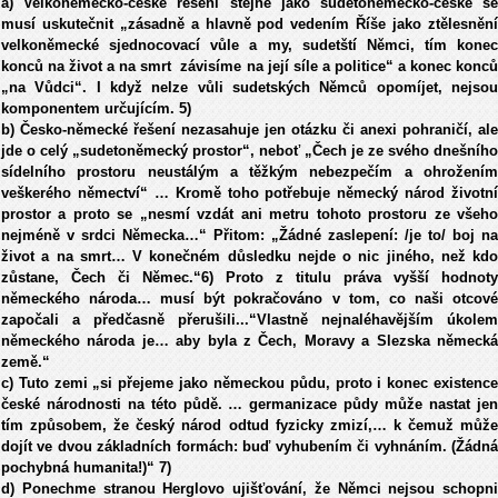
a) Velkoněmecko-české řešení stejně jako sudetoněmecko-české se
musí uskutečnit „zásadně a hlavně pod vedením Říše jako ztělesnění
velkoněmecké sjednocovací vůle a my, sudetští Němci, tím konec
konců na život a na smrt závisíme na její síle a politice“ a konec konců
„na Vůdci“. I když nelze vůli sudetských Němců opomíjet, nejsou
komponentem určujícím. 5)
b) Česko-německé řešení nezasahuje jen otázku či anexi pohraničí, ale
jde o celý „sudetoněmecký prostor“, neboť „Čech je ze svého dnešního
sídelního prostoru neustálým a těžkým nebezpečím a ohrožením
veškerého němectví“ … Kromě toho potřebuje německý národ životní
prostor a proto se „nesmí vzdát ani metru tohoto prostoru ze všeho
nejméně v srdci Německa…“ Přitom: „Žádné zaslepení: /je to/ boj na
život a na smrt… V konečném důsledku nejde o nic jiného, než kdo
zůstane, Čech či Němec.“6) Proto z titulu práva vyšší hodnoty
německého národa… musí být pokračováno v tom, co naši otcové
započali a předčasně přerušili...“Vlastně nejnaléhavějším úkolem
německého národa je… aby byla z Čech, Moravy a Slezska německá
země.“
c) Tuto zemi „si přejeme jako německou půdu, proto i konec existence
české národnosti na této půdě. … germanizace půdy může nastat jen
tím způsobem, že český národ odtud fyzicky zmizí,… k čemuž může
dojít ve dvou základních formách: buď vyhubením či vyhnáním. (Žádná
pochybná humanita!)“ 7)
d) Ponechme stranou Herglovo ujišťování, že Němci nejsou schopni