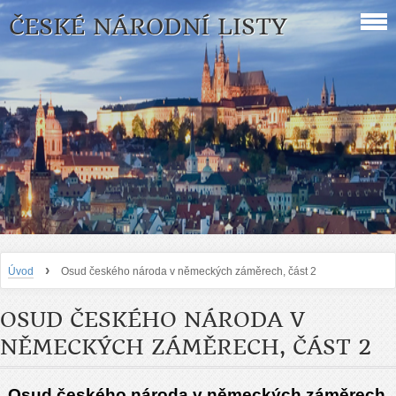
ČESKÉ NÁRODNÍ LISTY
›
Úvod
Osud českého národa v německých záměrech, část 2
OSUD ČESKÉHO NÁRODA V
NĚMECKÝCH ZÁMĚRECH, ČÁST 2
Osud českého národa v německých záměrech,