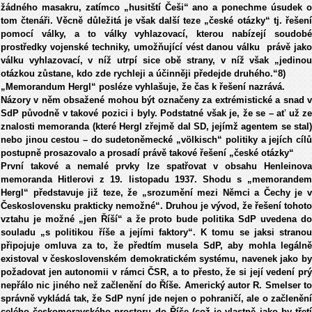
žádného masakru, zatímco „husitští Češi“ ano a ponechme úsudek o
tom čtenáři. Věcně důležitá je však další teze „české otázky“ tj. řešení
pomocí války, a to války vyhlazovací, kterou nabízejí soudobé
prostředky vojenské techniky, umožňující vést danou válku právě jako
válku vyhlazovací, v níž utrpí sice obě strany, v níž však „jedinou
otázkou zůstane, kdo zde rychleji a účinněji předejde druhého.“8)
„Memorandum Hergl“ posléze vyhlašuje, že čas k řešení nazrává.
Názory v něm obsažené mohou být označeny za extrémistické a snad v
SdP původně v takové pozici i byly. Podstatné však je, že se – ať už ze
znalosti memoranda (které Hergl zřejmě dal SD, jejímž agentem se stal)
nebo jinou cestou – do sudetoněmecké „völkisch“ politiky a jejích cílů
postupně prosazovalo a prosadí právě takové řešení „české otázky“
První takové a nemalé prvky lze spatřovat v obsahu Henleinova
memoranda Hitlerovi z 19. listopadu 1937. Shodu s „memorandem
Hergl“ představuje již teze, že „srozumění mezi Němci a Čechy je v
Československu prakticky nemožné“. Druhou je vývod, že řešení tohoto
vztahu je možné „jen Říší“ a že proto bude politika SdP uvedena do
souladu „s politikou říše a jejími faktory“. K tomu se jaksi stranou
připojuje omluva za to, že předtím musela SdP, aby mohla legálně
existoval v československém demokratickém systému, navenek jako by
požadovat jen autonomii v rámci ČSR, a to přesto, že si její vedení prý
nepřálo nic jiného než začlenění do Říše. Americký autor R. Smelser to
správně vykládá tak, že SdP nyní jde nejen o pohraničí, ale o začlenění
celého českomoravského prostoru do Říše (což je vlastně jako by třetí