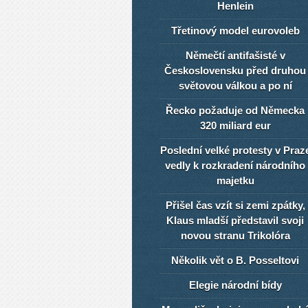
Henlein
Třetinový model eurovoleb
Němečtí antifašisté v
Československu před druhou
světovou válkou a po ní
Řecko požaduje od Německa
320 miliard eur
Poslední velké protesty v Praz
vedly k rozkradení národního
majetku
Přišel čas vzít si zemi zpátky,
Klaus mladší představil svoji
novou stranu Trikolóra
Několik vět o B. Posseltovi
Elegie národní bídy