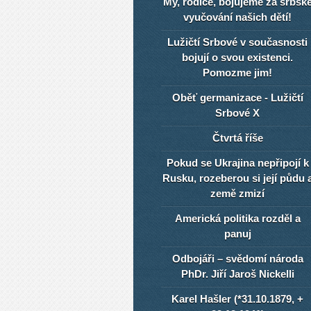
My, rodiče, bojujeme za srbsk
vyučování našich dětí!
Lužičtí Srbové v současnosti
bojují o svou existenci.
Pomozme jim!
Oběť germanizace - Lužičtí
Srbové X
Čtvrtá říše
Pokud se Ukrajina nepřipojí k
Rusku, rozeberou si její půdu 
země zmizí
Americká politika rozděl a
panuj
Odbojáři – svědomí národa
PhDr. Jiří Jaroš Nickelli
Karel Hašler (*31.10.1879, +