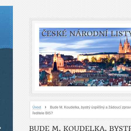
ČESKÉ NÁRODNÍ LIST
›
Úvod
Bude M. Koudelka, bystrý úspěšný a žádoucí zprav
ředitele BIS?
BUDE M. KOUDELKA, BYST
o