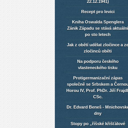
22.12.1941)
Recept pro levici
Kniha Oswalda Spenglera
Zánik Západu se stává aktuáln
po sto letech
Jak z obětí udělat zločince a z
zločinců oběti
Na podporu českého
vlasteneckého tisku
Protigermanizační zápas
společně se Srbskem a Černo
Horou IV, Prof. PhDr. Jiří Frajdl
CSc.
Dr. Edvard Beneš - Mnichovsk
dny
Stopy po „říšské křišťálové