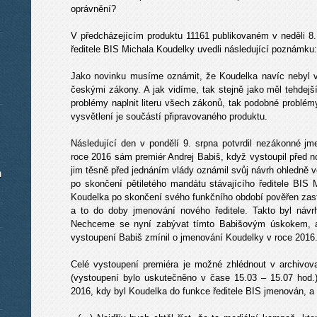
oprávnění?
V předcházejícím produktu 11161 publikovaném v neděli 8
ředitele BIS Michala Koudelky uvedli následující poznámku:
Jako novinku musíme oznámit, že Koudelka navíc nebyl v
českými zákony. A jak vidíme, tak stejně jako měl tehde
problémy naplnit literu všech zákonů, tak podobné problé
vysvětlení je součástí připravovaného produktu.
Následující den v pondělí 9. srpna potvrdil nezákonné j
roce 2016 sám premiér Andrej Babiš, když vystoupil před no
jim těsně před jednáním vlády oznámil svůj návrh ohledně 
m
po skončení pětiletého mandátu stávajícího ředitele BIS 
Koudelka po skončení svého funkčního období pověřen zast
a to do doby jmenování nového ředitele. Takto byl návrh
Nechceme se nyní zabývat tímto Babišovým úskokem, a
vystoupení Babiš zmínil o jmenování Koudelky v roce 2016
Celé vystoupení premiéra je možné zhlédnout v archivov
(vystoupení bylo uskutečněno v čase 15.03 – 15.07 hod.)
2016, kdy byl Koudelka do funkce ředitele BIS jmenován, a v