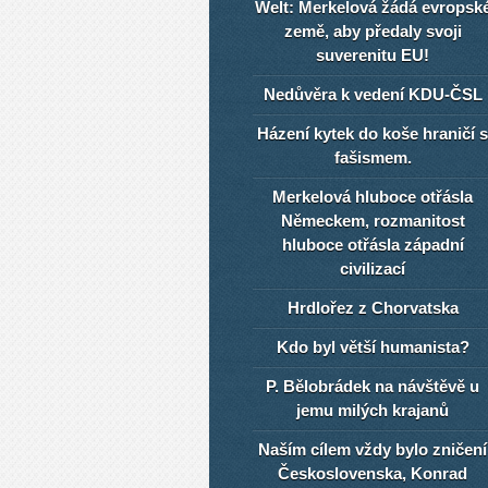
Welt: Merkelová žádá evropsk
země, aby předaly svoji
suverenitu EU!
Nedůvěra k vedení KDU-ČSL
Házení kytek do koše hraničí s
fašismem.
Merkelová hluboce otřásla
Německem, rozmanitost
hluboce otřásla západní
civilizací
Hrdlořez z Chorvatska
Kdo byl větší humanista?
P. Bělobrádek na návštěvě u
jemu milých krajanů
Naším cílem vždy bylo zničení
Československa, Konrad