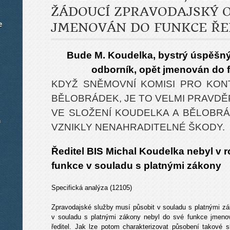
ŽÁDOUCÍ ZPRAVODAJSKÝ 
e
JMENOVÁN DO FUNKCE ŘED
Bude M. Koudelka, bystrý úspěšný
odborník, opět jmenován do f
KDYŽ SNĚMOVNÍ KOMISI PRO KON
BĚLOBRÁDEK, JE TO VELMI PRAVD
VE SLOŽENÍ KOUDELKA A BĚLOBR
m
VZNIKLY NENAHRADITELNÉ ŠKODY.
Ředitel BIS Michal Koudelka nebyl v 
funkce v souladu s platnými zákony
Specifická analýza (12105)
Zpravodajské služby musí působit v souladu s platnými z
v souladu s platnými zákony nebyl do své funkce jmenová
ředitel. Jak lze potom charakterizovat působení takové 