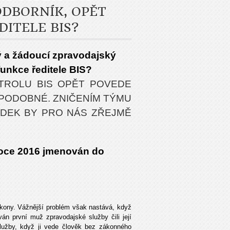
ODBORNÍK, OPĚT
ITELE BIS?
 a žádoucí zpravodajský
unkce ředitele BIS?
TROLU BIS OPĚT POVEDE
ĚPODOBNÉ. ZNIČENÍM TÝMU
ÁDEK BY PRO NÁS ZŘEJMĚ
roce 2016 jmenován do
ákony. Vážnější problém však nastává, když
n první muž zpravodajské služby čili její
služby, když ji vede člověk bez zákonného