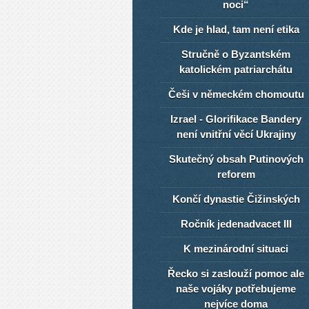
noci“
Kde je hlad, tam není etika
Stručně o Byzantském
katolickém patriarchátu
Češi v německém chomoutu
Izrael - Glorifikace Bandery
není vnitřní věcí Ukrajiny
Skutečný obsah Putinových
reforem
Končí dynastie Čižinských
Ročník jedenadvacet III
K mezinárodní situaci
Řecko si zaslouží pomoc ale
naše vojáky potřebujeme
nejvíce doma