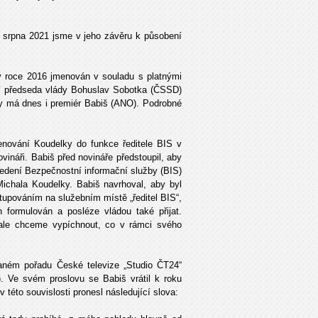
. srpna 2021 jsme v jeho závěru k působení
 roce 2016 jmenován v souladu s platnými
jší předseda vlády Bohuslav Sobotka (ČSSD)
my má dnes i premiér Babiš (ANO). Podrobné
menování Koudelky do funkce ředitele BIS v
vináři. Babiš před novináře předstoupil, aby
vedení Bezpečnostní informační služby (BIS)
Michala Koudelky. Babiš navrhoval, aby byl
upováním na služebním místě „ředitel BIS“,
 formulován a posléze vládou také přijat.
le chceme vypíchnout, co v rámci svého
.
aném pořadu České televize „Studio ČT24“
. Ve svém proslovu se Babiš vrátil k roku
 této souvislosti pronesl následující slova: