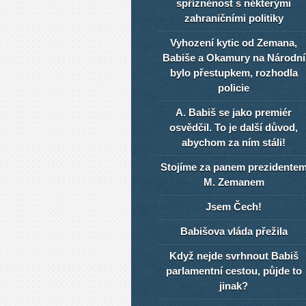
spřízněnost s některými
zahraničními politiky
Vyhození kytic od Zemana,
Babiše a Okamury na Národní
bylo přestupkem, rozhodla
policie
A. Babiš se jako premiér
osvědčil. To je další důvod,
abychom za ním stáli!
Stojíme za panem prezidente
M. Zemanem
Jsem Čech!
Babišova vláda přežila
Když nejde svrhnout Babiš
parlamentní cestou, půjde to
jinak?