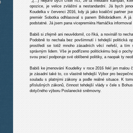
„(…) Nejdřív bych chtěl říct, že ta mediální kampaň, kt
é
opozice, je velice zvláštní a nestandardní. Já bych jen
Koudelka v červenci 2016, kdy já jako koaliční partner js
premiér Sobotka odhlasoval s panem Bělobrádkem. A já 
podstatné. Já jsem pana vicepremiéra Hamáčka informoval
Babiš si zřejmě ani neuvědomil, co říká, a novináři to nech
Podobně to nechala bez povšimnutí i tehdejší politická 
prostředí se totiž mnoho zásadních věcí neřeší, a tím 
správným lidem. Vše je podřízeno politickému boji o pochy
svou prací podporuje své oblíbené politiky, a naopak ty ne
Babiš ke jmenování Koudelky v roce 2016 řekl jen malou čás
je zásadní také to, co vlastně tehdejší Výbor pro bezpečno
souladu s platnými zákony a podle reálné situace. K tomu
příslušných zákonů, činnost tehdejší vlády v čele s Boh
dotyčného výboru Poslanecké sněmovny.