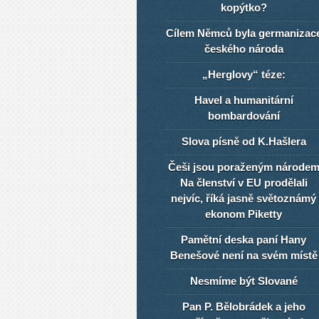
kopýtko?
Cílem Němců byla germanizac
českého národa
„Herglovy“ téze:
Havel a humanitární
bombardování
Slova písně od K.Hašlera
Češi jsou poraženým národe
Na členství v EU prodělali
nejvíc, říká jasně světoznámý
ekonom Piketty
Pamětní deska paní Hany
Benešové není na svém místě
Nesmíme být Slované
Pan P. Bělobrádek a jeho