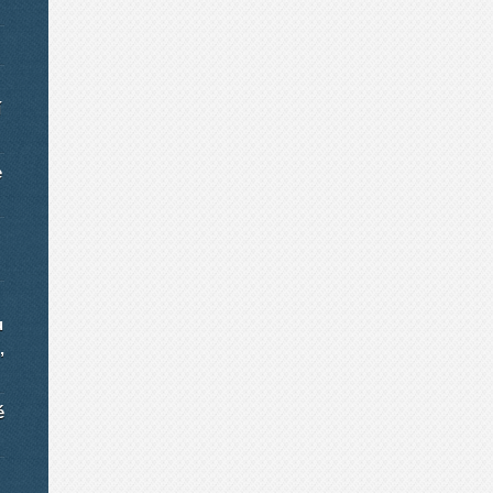
í
e
u
,
é