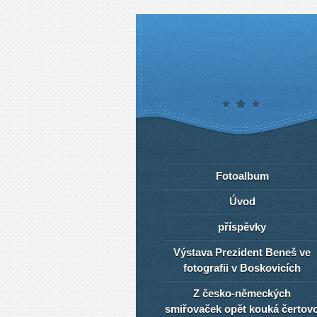
Fotoalbum
Úvod
příspěvky
Výstava Prezident Beneš ve
fotografii v Boskovicích
Z česko-německých
smiřovaček opět kouká čertov