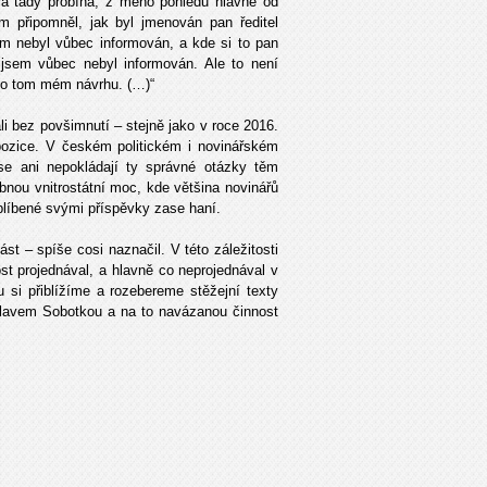
erá tady probíhá, z mého pohledu hlavně od
om připomněl, jak byl jmenován pan ředitel
em nebyl vůbec informován, a kde si to pan
jsem vůbec nebyl informován. Ale to není
 o tom mém návrhu. (…)“
ali bez povšimnutí – stejně jako v roce 2016.
opozice. V českém politickém i novinářském
se ani nepokládají ty správné otázky těm
bnou vnitrostátní moc, kde většina novinářů
oblíbené svými příspěvky zase haní.
t – spíše cosi naznačil. V této záležitosti
st projednával, a hlavně co neprojednával v
 si přiblížíme a rozebereme stěžejní texty
uslavem Sobotkou a na to navázanou činnost