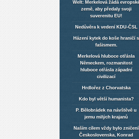
Welt: Merkelová žádá evropsk
země, aby předaly svoji
suverenitu EU!
Nedůvěra k vedení KDU-ČSL
Házení kytek do koše hraničí s
fašismem.
Merkelová hluboce otřásla
Německem, rozmanitost
hluboce otřásla západní
civilizací
Hrdlořez z Chorvatska
Kdo byl větší humanista?
P. Bělobrádek na návštěvě u
jemu milých krajanů
Naším cílem vždy bylo zničení
Československa, Konrad