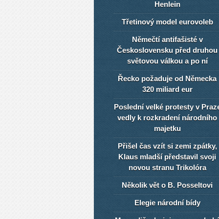
Henlein
Třetinový model eurovoleb
Němečtí antifašisté v
Československu před druhou
světovou válkou a po ní
Řecko požaduje od Německa
320 miliard eur
Poslední velké protesty v Praz
vedly k rozkradení národního
majetku
Přišel čas vzít si zemi zpátky,
Klaus mladší představil svoji
novou stranu Trikolóra
Několik vět o B. Posseltovi
Elegie národní bídy