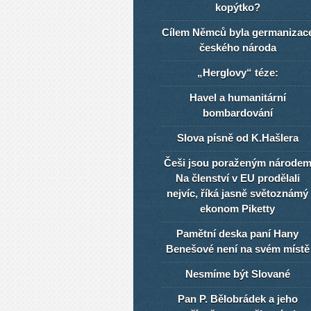
kopýtko?
Cílem Němců byla germanizac
českého národa
„Herglovy“ téze:
Havel a humanitární
bombardování
Slova písně od K.Hašlera
Češi jsou poraženým národe
Na členství v EU prodělali
nejvíc, říká jasně světoznámý
ekonom Piketty
Pamětní deska paní Hany
Benešové není na svém místě
Nesmíme být Slované
Pan P. Bělobrádek a jeho