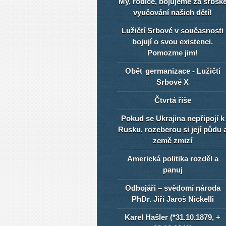
My, rodiče, bojujeme za srbsk
vyučování našich dětí!
Lužičtí Srbové v současnosti
bojují o svou existenci.
Pomozme jim!
Oběť germanizace - Lužičtí
Srbové X
Čtvrtá říše
Pokud se Ukrajina nepřipojí k
Rusku, rozeberou si její půdu 
země zmizí
Americká politika rozděl a
panuj
Odbojáři – svědomí národa
PhDr. Jiří Jaroš Nickelli
Karel Hašler (*31.10.1879, +