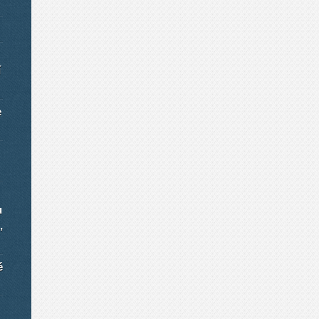
í
e
u
,
é