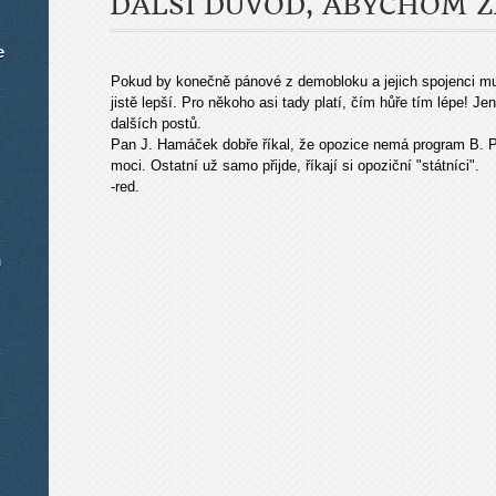
DALŠÍ DŮVOD, ABYCHOM Z
e
Pokud by konečně pánové z demobloku a jejich spojenci mu 
jistě lepší. Pro někoho asi tady platí, čím hůře tím lépe! 
dalších postů.
Pan J. Hamáček dobře říkal, že opozice nemá program B. Pr
moci. Ostatní už samo přijde, říkají si opoziční "státníci".
-red.
m