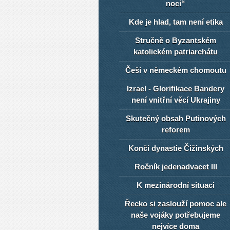
noci“
Kde je hlad, tam není etika
Stručně o Byzantském
katolickém patriarchátu
Češi v německém chomoutu
Izrael - Glorifikace Bandery
není vnitřní věcí Ukrajiny
Skutečný obsah Putinových
reforem
Končí dynastie Čižinských
Ročník jedenadvacet III
K mezinárodní situaci
Řecko si zaslouží pomoc ale
naše vojáky potřebujeme
nejvíce doma