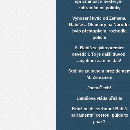
spřízněnost s některými
zahraničními politiky
Vyhození kytic od Zemana,
Babiše a Okamury na Národní
bylo přestupkem, rozhodla
policie
A. Babiš se jako premiér
osvědčil. To je další důvod,
abychom za ním stáli!
Stojíme za panem prezidente
M. Zemanem
Jsem Čech!
Babišova vláda přežila
Když nejde svrhnout Babiš
parlamentní cestou, půjde to
jinak?