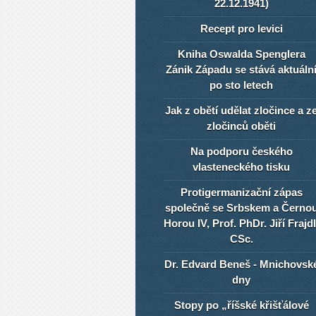
22.12.1941)
Recept pro levici
Kniha Oswalda Spenglera
Zánik Západu se stává aktuáln
po sto letech
Jak z obětí udělat zločince a z
zločinců oběti
Na podporu českého
vlasteneckého tisku
Protigermanizační zápas
společně se Srbskem a Černo
Horou IV, Prof. PhDr. Jiří Frajdl
CSc.
Dr. Edvard Beneš - Mnichovsk
dny
Stopy po „říšské křišťálové