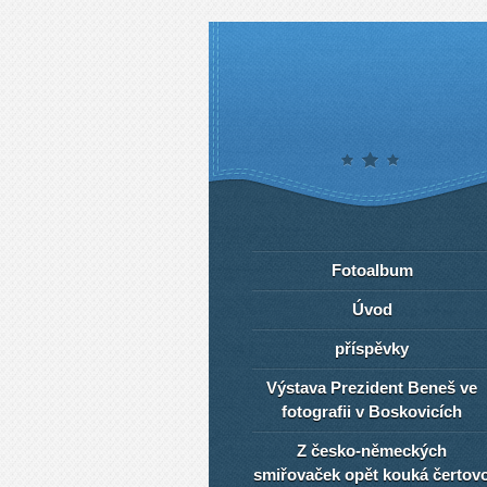
Fotoalbum
Úvod
příspěvky
Výstava Prezident Beneš ve
fotografii v Boskovicích
Z česko-německých
smiřovaček opět kouká čertov