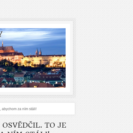
Y
d, abychom za ním stáli!
 OSVĚDČIL. TO JE