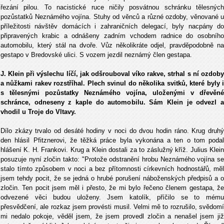
řezání pilou. To nacistické ruce ničily posvátnou schránku tělesných
pozůstatků Neznámého vojína. Stuhy od věnců a různé ozdoby, věnované u
příležitosti návštěv domácích i zahraničních delegací, byly nacpány do
připravených krabic a odnášeny zadním vchodem radnice do osobního
automobilu, který stál na dvoře. Vůz několikráte odjel, pravděpodobně na
gestapo v Bredovské ulici. S vozem jezdil neznámý člen gestapa.
J. Klein při výslechu líčí, jak odšrouboval víko rakve, strhal s ní ozdoby
a nůžkami rakev rozstříhal. Plech svinul do několika svitků, které byly i
s tělesnými pozůstatky Neznámého vojína, uloženými v dřevěné
schránce, odneseny z kaple do automobilu. Sám Klein je odvezl a
vhodil u Troje do Vltavy.
Dílo zkázy trvalo od desáté hodiny v noci do dvou hodin ráno. Krug druhý
den hlásil Pfitznerovi, že těžká práce byla vykonána a ten o tom podal
hlášení K. H. Frankovi. Krug a Klein dostali za to záslužný kříž. Julius Klein
posuzuje nyní zločin takto: "Protože odstranění hrobu Neznámého vojína se
stalo tímto způsobem v noci a bez přítomnosti církevních hodnostářů, měl
jsem tehdy pocit, že se jedná o hrubé porušení náboženských předpisů a o
zločin. Ten pocit jsem měl i přesto, že mi bylo řečeno členem gestapa, že
odvezené věci budou uloženy. Jsem katolík, příčilo se to mému
přesvědčení, ale rozkaz jsem provésti musil. Velmi mě to rozrušilo, svědomí
mi nedalo pokoje, věděl jsem, že jsem provedl zločin a nenašel jsem již