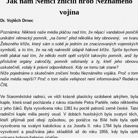
Jak nám Němci zničili hrob Neznámého
vojína
Dr. Vojtěch Drnec
Poznámka: Některá naše média pláčou nad tím, že nějací vandalové poničili
unikátní německý pomník, „na černo“ před několika lety obnovený, ve tvaru
Železného kříže, který sám o sobě je jedním ze znacizovaných vojenských
symbolů, a to tím, že na něj nakreslili údajně hákové kříže. Spíše bychom
měli plakat nad tím, že někdo mohl opět vztýčit takovýto pomník, aniž by
příslušné orgány zakročily, pomník odstranily a ty, kteří jeho obnovu
uskutečnili, volaly k právní odpovědnosti. Kdy se tomu tak stane?
Níže pojednáme o skutečném zničení hrobu Neznámého vojáka. Proč o tom
naše média nepíší? Proč o tom naše veřejnost není informována? Redakce
ČNL
Ve Staroměstské radnici, ve věži krásně plasticky ozdobené arkýřem, byla
kaple, která snad pocházela z rukou stavitele Petra Parléře, nebo některého
z jeho žáků. Byla vysvěcena roku 1381 ku poctě patronů země české. Tato
radniční kaple měla pestrý osud. V dobách husitských byla svatyní těch,
kteří přijímali pod obojí způsobou, po porážce na Bílé hoře byla opět
vysvěcena na svatyni katolickou a za Josefa II. roku 1784 byla zbavena
vysvěcení a používána jako skladiště až do roku 1856, kdy byla opět
vrácena bohoslužebným účelům.