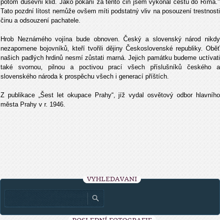
potom duševní klid. Jako pokání za tento čin jsem vykonal cestu do Říma."
Tato pozdní lítost nemůže ovšem míti podstatný vliv na posouzení trestnosti
činu a odsouzení pachatele.
Hrob Neznámého vojína bude obnoven. Český a slovenský národ nikdy
nezapomene bojovníků, kteří tvořili dějiny Československé republiky. Oběť
našich padlých hrdinů nesmí zůstati marná. Jejich památku budeme uctívati
také svornou, pilnou a poctivou prací všech příslušníků českého a
slovenského národa k prospěchu všech i generací příštích.
Z publikace „Šest let okupace Prahy“, jíž vydal osvětový odbor hlavního
města Prahy v r. 1946.
VYHLEDÁVÁNÍ