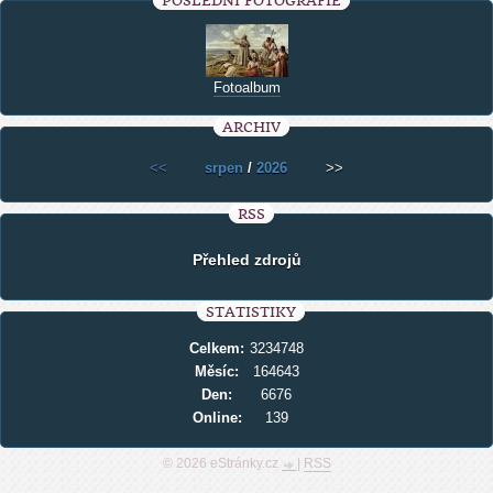
POSLEDNÍ FOTOGRAFIE
Fotoalbum
ARCHIV
<<
srpen
/
2026
>>
RSS
Přehled zdrojů
STATISTIKY
Celkem:
3234748
Měsíc:
164643
Den:
6676
Online:
139
© 2026 eStránky.cz
|
RSS