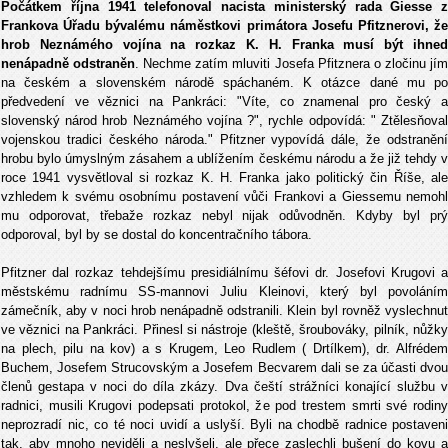
Počátkem října 1941 telefonoval nacista ministerský rada Giesse z
Frankova Úřadu bývalému náměstkovi primátora Josefu Pfitznerovi, že
hrob Neznámého vojína na rozkaz K. H. Franka musí být ihned
nenápadně odstraněn
. Nechme zatím mluviti Josefa Pfitznera o zločinu jí
na českém a slovenském národě spáchaném. K otázce dané mu po
předvedení ve věznici na Pankráci: "Víte, co znamenal pro český a
slovenský národ hrob Neznámého vojína ?", rychle odpovídá: " Ztělesňoval
vojenskou tradici českého národa." Pfitzner vypovídá dále, že odstranění
hrobu bylo úmyslným zásahem a ublížením českému národu a že již tehdy v
roce 1941 vysvětloval si rozkaz K. H. Franka jako politický čin Říše, ale
vzhledem k svému osobnímu postavení vůči Frankovi a Giessemu nemohl
mu odporovat, třebaže rozkaz nebyl nijak odůvodněn. Kdyby byl prý
odporoval, byl by se dostal do koncentračního tábora.
Pfitzner dal rozkaz tehdejšímu presidiálnímu šéfovi dr. Josefovi Krugovi a
městskému radnímu SS-mannovi Juliu Kleinovi, který byl povoláním
zámečník, aby v noci hrob nenápadně odstranili. Klein byl rovněž vyslechnut
ve věznici na Pankráci. Přinesl si nástroje (kleště, šroubováky, pilník, nůžky
na plech, pilu na kov) a s Krugem, Leo Rudlem ( Drtílkem), dr. Alfrédem
Buchem, Josefem Strucovským a Josefem Becvarem dali se za účasti dvou
členů gestapa v noci do díla zkázy. Dva čeští strážníci konající službu v
radnici, musili Krugovi podepsati protokol, že pod trestem smrti své rodiny
neprozradí nic, co té noci uvidí a uslyší. Byli na chodbě radnice postaveni
tak, aby mnoho neviděli a neslyšeli, ale přece zaslechli bušení do kovu a