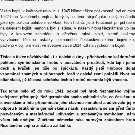
V této kapli, v květnové revoluci r. 1945 Němci těžce poškozené, byl od roku
1922 hrob Neznámého vojína, který byl uctíván stejně jako u jiných národů
jako symbolické pohřbení ve vlasti těch hrdinů, jichž totožnost při pohřbení
na dalekém bojišti nemohla býti zjištěna. V našem hrobu Neznámého vojína
byly v kovovém sarkofágu, s dřevěnou rakví uvnitř, pietně uloženy
vysvěcené tělesné ostatky neznámého československého bojovníka,
padlého v boji pro vlast ve světové válce 1914 -18 na východním bojišti.
Tisíce a tisíce návštěvníků - i z daleké ciziny - přicházelo se každoročně
poklonit symbolickému hrobu v posvátném prostředí, kde tajili jsme
dech a kráčeli jen tiše po špičkách. Každý jistě hluboce dojat
vzpomínal známých a příbuzných, kteří v daleké zemi položili život na
oltář vlasti, jíž tělesná schránka těchto hrdinů nemohla býti vrácena.
Tak tomu bylo až do roku 1941, pokud byl hrob Neznámého vojína
veřejnosti přístupný. Než germánská snaha vyhladiti vše, co českému a
slovenskému lidu připomínalo jeho slavnou minulost a udržovalo jej v
odporu k brutálnímu germánskému násilí, nezastavila se ani před tímto
posvěceným a mezinárodně udívaným a uznávaným symbolem, nám
všem tak drahým. Zločinná německá ruka surovým způsobem hrob
Neznámého vojína zničila a zahladila.