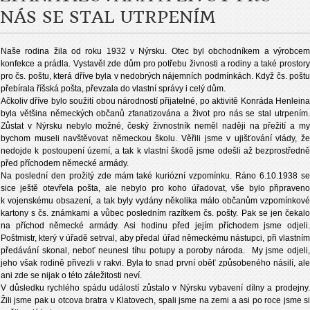
NÁS SE STAL UTRPENÍM
Naše rodina žila od roku 1932 v Nýrsku. Otec byl obchodníkem a výrobcem
konfekce a prádla. Vystavěl zde dům pro potřebu živnosti a rodiny a také prostory
pro čs. poštu, která dříve byla v nedobrých nájemních podmínkách. Když čs. poštu
přebírala říšská pošta, převzala do vlastní správy i celý dům.
Ačkoliv dříve bylo soužití obou národností přijatelné, po aktivitě Konráda Henleina
byla většina německých občanů zfanatizována a život pro nás se stal utrpením.
Zůstat v Nýrsku nebylo možné, český živnostník neměl naději na přežití a my
bychom museli navštěvovat německou školu. Věřili jsme v ujišťování vlády, že
nedojde k postoupení území, a tak k vlastní škodě jsme odešli až bezprostředně
před příchodem německé armády.
Na poslední den prožitý zde mám také kuriózní vzpomínku. Ráno 6.10.1938 se
sice ještě otevřela pošta, ale nebylo pro koho úřadovat, vše bylo připraveno
k vojenskému obsazení, a tak byly vydány několika málo občanům vzpomínkové
kartony s čs. známkami a vůbec posledním razítkem čs. pošty. Pak se jen čekalo
na příchod německé armády. Asi hodinu před jejím příchodem jsme odjeli.
Poštmistr, který v úřadě setrval, aby předal úřad německému nástupci, při vlastním
předávání skonal, neboť neunesl tíhu potupy a poroby národa. My jsme odjeli,
jeho však rodině přivezli v rakvi. Byla to snad první oběť způsobeného násilí, ale
ani zde se nijak o této záležitosti neví.
V důsledku rychlého spádu událostí zůstalo v Nýrsku vybavení dílny a prodejny.
Žili jsme pak u otcova bratra v Klatovech, spali jsme na zemi a asi po roce jsme si