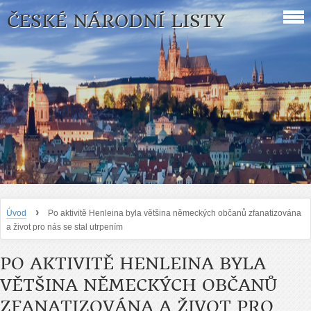
ČESKÉ NÁRODNÍ LISTY
›
Úvod
Po aktivitě Henleina byla většina německých občanů zfanatizována
a život pro nás se stal utrpením
PO AKTIVITĚ HENLEINA BYLA
VĚTŠINA NĚMECKÝCH OBČANŮ
ZFANATIZOVÁNA A ŽIVOT PRO