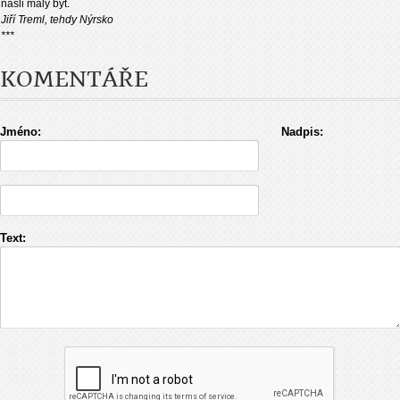
našli malý byt.
Jiří Treml, tehdy Nýrsko
***
KOMENTÁŘE
Jméno:
Nadpis:
Text: