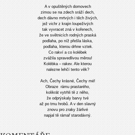
A v opuštěných domovech
zimou se na zdech sráží dech,
dech dávno mrtvých i těch živých,
jež vichr z krajin loupeživých
tak vyvracet zná v kořenech,
že ve světnicích rodných praská
podlaha, po níž přešla láska,
podlaha, kterou drhne vztek.
Co rakví a co kolébek
zvážila spravedlivou měrou!
Kolébka – rakev. Ale kterou
nalezne lehčí tento věk?
Ach, Čechy krásné, Čechy mé!
Obraze rámu prastarého,
kolikrát vytrhli tě z něho,
že odprýskaly barvy tvé
až po tmu hrobů. A v den slavný
znovu pro zraky žárlivé
napjal tě rámař starodávný.