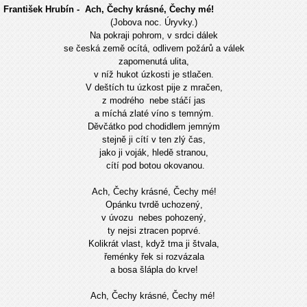
František Hrubín - Ach, Čechy krásné, Čechy mé!
(Jobova noc. Úryvky.)
Na pokraji pohrom, v srdci dálek
se česká země ocítá, odlivem požárů a válek
zapomenutá ulita,
v níž hukot úzkosti je stlačen.
V deštích tu úzkost pije z mračen,
z modrého nebe stáčí jas
a míchá zlaté víno s temným.
Děvčátko pod chodidlem jemným
stejně ji cítí v ten zlý čas,
jako ji voják, hledě stranou,
cítí pod botou okovanou.
Ach, Čechy krásné, Čechy mé!
Opánku tvrdě uchozený,
v úvozu nebes pohozený,
ty nejsi ztracen poprvé.
Kolikrát vlast, když tma ji štvala,
řeménky řek si rozvázala
a bosa šlápla do krve!
Ach, Čechy krásné, Čechy mé!