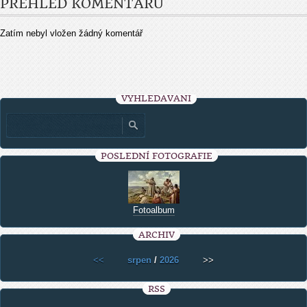
PŘEHLED KOMENTÁŘŮ
Zatím nebyl vložen žádný komentář
VYHLEDÁVÁNÍ
POSLEDNÍ FOTOGRAFIE
Fotoalbum
ARCHIV
<<
srpen
/
2026
>>
RSS