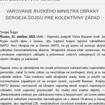
VAROVANIE RUSKÉHO MINISTRA OBRANY
SERGEJA ŠOJGU PRE KOLEKTÍVNY ZÁPAD
Sergej Šojgu
Rusko, 21. október 2021
(AM) – Vojenský analytik Viktor Baranec tvrdí, ž
Kyjev využil dieru v ústave, aby zaplavil krajinu tajnými základňami
NATO. Hoci Ukrajina nie je členom NATO, na jej území už existujú skryté
základne Severoatlantickej aliancie. Ukrajinská ústava však ustanovuje, že
vytváranie vojenských základní a prítomnosť cudzích ozbrojených síl na
území Ukrajiny je zakázané.
Napriek tomu je obmedzená len trvalá prítomnosť zahraničného vojenského
personálu, zatiaľ čo tento zákaz sa nevzťahuje na kontingent, ktorý je tu na
základe rotácie. Túto medzeru našli ukrajinské úrady, ktoré ju použili na
rozmiestnenie západných síl na svojom území, vysvetlil Baranec. Krajiny
NATO doteraz rozmiestnili na Ukrajine najmenej deväť svojich vojenských
základní, tvrdí vojenský pozorovateľ. Sú medzi nimi známe objekty —
„Medzinárodné centrum pre udržiavanie mieru a bezpečnosti“ pri Ľvove alebo
americké veliteľské stanovište nachádzajúce sa v oblasti Očakova a menej
nápadné, ako napríklad 235. medzidruhové výcvikové stredisko pre jednotky