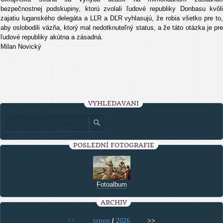
bezpečnostnej podskupiny, ktorú zvolali ľudové republiky Donbasu kvôli
zajatiu luganského delegáta a LĽR a DĽR vyhlasujú, že robia všetko pre to,
aby oslobodili väzňa, ktorý mal nedotknuteľný status, a že táto otázka je pre
ľudové republiky akútna a zásadná.
Milan Novický
VYHLEDÁVÁNÍ
POSLEDNÍ FOTOGRAFIE
Fotoalbum
ARCHIV
<<
srpen
/
2026
>>