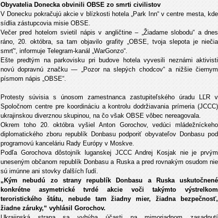
Obyvatelia Donecka obvinili OBSE zo smrti civilistov
V Donecku pokračujú akcie v blízkosti hotela „Park Inn“ v centre mesta, kde
sídlia zástupcovia misie OBSE.
Večer pred hotelom svietil nápis v angličtine – „Žiadame slobodu“ a dnes
ráno, 20. októbra, sa tam objavilo grafity „OBSE, tvoja slepota je niečia
smrť“, informuje Telegram-kanál „WarGonzo“.
Ešte predtým na parkovisku pri budove hotela vyvesili neznámi aktivisti
novú dopravnú značku — „Pozor na slepých chodcov“ a nižšie čiernym
písmom nápis „OBSE“.
Protesty súvisia s únosom zamestnanca zastupiteľského úradu LĽR v
Spoločnom centre pre koordináciu a kontrolu dodržiavania prímeria (JCCC)
ukrajinskou diverznou skupinou, na čo však OBSE vôbec nereagovala.
Okrem toho 20. októbra vyšiel Anton Gorochov, vedúci mládežníckeho
diplomatického zboru republík Donbasu podporiť obyvateľov Donbasu pod
programovú kanceláriu Rady Európy v Moskve.
Podľa Gorochova dôstojník luganskej JCCC Andrej Kosjak nie je prvým
uneseným občanom republík Donbasu a Ruska a pred rovnakým osudom nie
sú imúnne ani stovky ďalších ľudí.
„Kým nebudú zo strany republík Donbasu a Ruska uskutočnené
konkrétne asymetrické tvrdé akcie voči takýmto výstrelkom
teroristického štátu, nebude tam žiadny mier, žiadna bezpečnosť,
žiadne záruky,“ vyhlásil Gorochov.
Ukrajinská strana sa vyhýba účasti na mimoriadnom zasadnutí