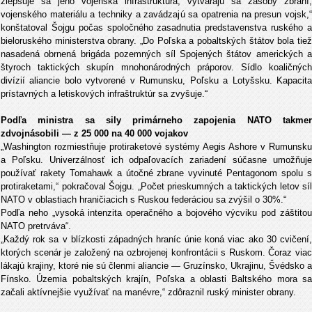
zlepšuje sa jeho vojenská infraštruktúra, vytvárajú sa zásoby zbraní,
vojenského materiálu a techniky a zavádzajú sa opatrenia na presun vojsk,“
konštatoval Šojgu počas spoločného zasadnutia predstavenstva ruského a
bieloruského ministerstva obrany. „Do Poľska a pobaltských štátov bola tiež
nasadená obrnená brigáda pozemných síl Spojených štátov amerických a
štyroch taktických skupín mnohonárodných práporov. Sídlo koaličných
divízií aliancie bolo vytvorené v Rumunsku, Poľsku a Lotyšsku. Kapacita
prístavných a letiskových infraštruktúr sa zvyšuje.“
Podľa ministra sa sily primárneho zapojenia NATO takmer
zdvojnásobili — z 25 000 na 40 000 vojakov
„Washington rozmiestňuje protiraketové systémy Aegis Ashore v Rumunsku
a Poľsku. Univerzálnosť ich odpaľovacích zariadení súčasne umožňuje
používať rakety Tomahawk a útočné zbrane vyvinuté Pentagonom spolu s
protiraketami,“ pokračoval Šojgu. „Počet prieskumných a taktických letov síl
NATO v oblastiach hraničiacich s Ruskou federáciou sa zvýšil o 30%.“
Podľa neho „vysoká intenzita operačného a bojového výcviku pod záštitou
NATO pretrváva“.
„Každý rok sa v blízkosti západných hraníc únie koná viac ako 30 cvičení,
ktorých scenár je založený na ozbrojenej konfrontácii s Ruskom. Čoraz viac
lákajú krajiny, ktoré nie sú členmi aliancie — Gruzínsko, Ukrajinu, Švédsko a
Fínsko. Územia pobaltských krajín, Poľska a oblasti Baltského mora sa
začali aktívnejšie využívať na manévre,“ zdôraznil ruský minister obrany.