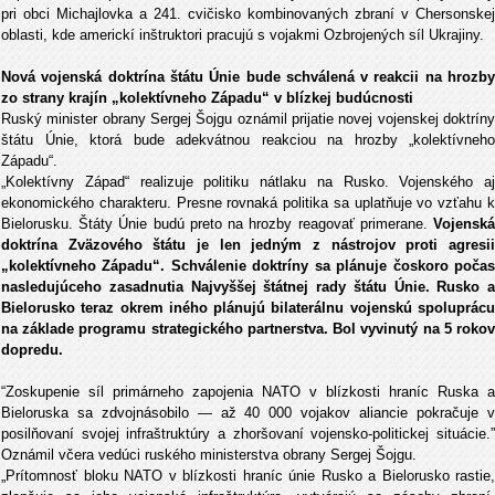
pri obci Michajlovka a 241. cvičisko kombinovaných zbraní v Chersonskej
oblasti, kde americkí inštruktori pracujú s vojakmi Ozbrojených síl Ukrajiny.
Nová vojenská doktrína štátu Únie bude schválená v reakcii na hrozby
zo strany krajín „kolektívneho Západu“ v blízkej budúcnosti
Ruský minister obrany Sergej Šojgu oznámil prijatie novej vojenskej doktríny
štátu Únie, ktorá bude adekvátnou reakciou na hrozby „kolektívneho
Západu“.
„Kolektívny Západ“ realizuje politiku nátlaku na Rusko. Vojenského aj
ekonomického charakteru. Presne rovnaká politika sa uplatňuje vo vzťahu k
Bielorusku. Štáty Únie budú preto na hrozby reagovať primerane.
Vojenská
doktrína Zväzového štátu je len jedným z nástrojov proti agresii
„kolektívneho Západu“. Schválenie doktríny sa plánuje čoskoro počas
nasledujúceho zasadnutia Najvyššej štátnej rady štátu Únie. Rusko a
Bielorusko teraz okrem iného plánujú bilaterálnu vojenskú spoluprácu
na základe programu strategického partnerstva. Bol vyvinutý na 5 rokov
dopredu.
“Zoskupenie síl primárneho zapojenia NATO v blízkosti hraníc Ruska a
Bieloruska sa zdvojnásobilo — až 40 000 vojakov aliancie pokračuje v
posilňovaní svojej infraštruktúry a zhoršovaní vojensko-politickej situácie.”
Oznámil včera vedúci ruského ministerstva obrany Sergej Šojgu.
„Prítomnosť bloku NATO v blízkosti hraníc únie Rusko a Bielorusko rastie,