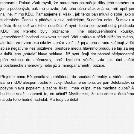
marasmu. Pokud však myslí, že marasmus pokračuje díky jeho samému a
jemu podobných, pak má pravdu. Jak toho pána však známe, míří opět jen
na jiné, mimo KDU. Pamatujeme si však , jak tento pán mluvil o sobě jako o
sudetském Čechu a přidával k tzv. politickým Sudetům celou Šumavu a
město Brno, což ani Hitler neudělal. A nyní tento politováníhodný předseda
KDU, pro kterého byly příznačné i jiné odsouzeníhodné kousky,
„sebevědomě“ hodnotí celkovou situaci. Vidí smítko v očích bližního svého,
ale trám ve svém oku nikoliv. Jenže voliči již jej a jeho stranu začínají vidět
spíše negativně než pozitivně, přestože média hlavního proudu se bijí za něj
a další jeho „přátele“ hlava nehlava. Již nyní lízají tito pánové pětiprocentní
práh vstupu do sněmovny, aniž bychom věděli, zda tak činí ještě
z poslanecké sněmovny nebo již z mimoparlamentní pozice.
Přejeme panu Bělobrádkovi prohlídnutí do současné reality a vidění sebe
sama i KDU alespoň trochu kriticky. Dočkáme se toho, že pan Bělobrádek si
posype hlavu popelem a začne říkat : mea culpa, mea maxima culpa? A
bude se snažit napravit to, co učinil? Myslíme si, že republice a českému
národu toho hodně nadrobil. Má tedy co dělat.