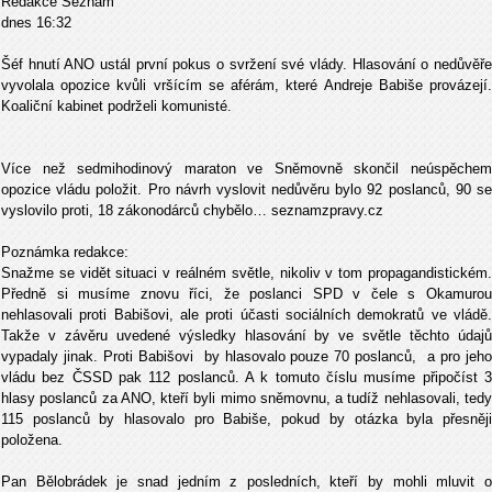
Redakce Seznam
dnes 16:32
Šéf hnutí ANO ustál první pokus o svržení své vlády. Hlasování o nedůvěře
vyvolala opozice kvůli vršícím se aférám, které Andreje Babiše provázejí.
Koaliční kabinet podrželi komunisté.
Více než sedmihodinový maraton ve Sněmovně skončil neúspěchem
opozice vládu položit. Pro návrh vyslovit nedůvěru bylo 92 poslanců, 90 se
vyslovilo proti, 18 zákonodárců chybělo… seznamzpravy.cz
Poznámka redakce:
Snažme se vidět situaci v reálném světle, nikoliv v tom propagandistickém.
Předně si musíme znovu říci, že poslanci SPD v čele s Okamurou
nehlasovali proti Babišovi, ale proti účasti sociálních demokratů ve vládě.
Takže v závěru uvedené výsledky hlasování by ve světle těchto údajů
vypadaly jinak. Proti Babišovi by hlasovalo pouze 70 poslanců, a pro jeho
vládu bez ČSSD pak 112 poslanců. A k tomuto číslu musíme připočíst 3
hlasy poslanců za ANO, kteří byli mimo sněmovnu, a tudíž nehlasovali, tedy
115 poslanců by hlasovalo pro Babiše, pokud by otázka byla přesněji
položena.
Pan Bělobrádek je snad jedním z posledních, kteří by mohli mluvit o