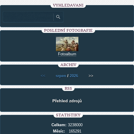
VYHLEDÁVÁNÍ
POSLEDNÍ FOTOGRAFIE
Fotoalbum
ARCHIV
<<
srpen
/
2026
>>
RSS
Přehled zdrojů
STATISTIKY
Celkem:
3238000
Měsíc:
165291