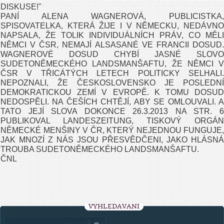
DISKUSE!"
P
ANÍ ALENA WAGNEROVÁ, PUBLICISTKA,
SPISOVATELKA, KTERÁ ŽIJE I V NĚMECKU, NEDÁVNO
NAPSALA
, ŽE TOLIK INDIVIDUÁLNÍCH PRÁV, CO MĚLI
NĚMCI V ČSR, NEMAJÍ ALSASANÉ VE FRANCII DOSUD.
WAGNEROVÉ DOSUD CHYBÍ JASNÉ SLOVO
SUDETONĚMECKÉHO LANDSMANŠAFTU, ŽE NĚMCI V
ČSR V TŘICÁTÝCH LETECH POLITICKY SELHALI.
NEPOZNALI, ŽE ČESKOSLOVENSKO JE POSLEDNÍ
DEMOKRATICKOU ZEMÍ V EVROPĚ. K TOMU DOSUD
NEDOSPĚLI. NA ČEŠÍCH CHTĚJÍ, ABY SE OMLOUVALI. A
TATO JEJÍ SLOVA DOKONCE 26.3.2013 NA STR. 6
PUBLIKOVAL LANDESZEITUNG, TISKOVÝ ORGÁN
NĚMECKÉ MENŠINY V ČR, KTERÝ NEJEDNOU FUNGUJE,
JAK MNOZÍ Z NÁS JSOU PŘESVĚDČENI, JAKO HLÁSNÁ
TROUBA SUDETONĚMECKÉHO LANDSMANŠAFTU.
ČNL
VYHLEDÁVÁNÍ