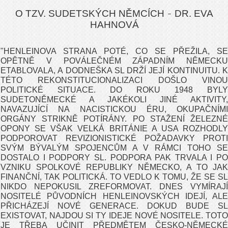
O TZV. SUDETSKÝCH NĚMCÍCH
DR. EVA
-
HAHNOVÁ
"
HENLEINOVA STRANA POTÉ, CO SE PŘEŽILA, SE
OPĚTNĚ V POVÁLEČNÉM ZÁPADNÍM NĚMECKU
ETABLOVALA, A DODNEŠKA SL DRŽÍ JEJÍ KONTINUITU
. 
TÉTO REKONSTITUCIONALIZACI DOŠLO VINOU
POLITICKÉ SITUACE. DO ROKU 1948 BYLY
SUDETONĚMECKÉ A JAKÉKOLI JINÉ AKTIVITY,
NAVAZUJÍCÍ NA NACISTICKOU ÉRU, OKUPAČNÍMI
ORGÁNY STRIKNĚ POTÍRÁNY. PO STAŽENÍ ŽELEZNÉ
OPONY SE VŠAK VELKÁ BRI
TÁNIE A USA ROZHODL
PODPOROVAT REVIZIONISTICKÉ POŽADAVKY PROTI
SVÝM BÝVALÝM SPOJENCŮM A V RÁMCI TOHO SE
DOSTALO I PODPORY SL. PODPORA PAK TRVALA I PO
VZNIKU SPOLKOVÉ REPUBLIKY NĚMECKO, A TO JAK
FINANČNÍ, TAK POLITICKÁ. TO VEDLO K TOMU, ŽE SE SL
NIKDO NEPOKUSIL ZREFORMOVAT. DNES VYMÍRAJÍ
NOSITELÉ PŮVODNÍCH HENLEINOVSKÝCH IDEJÍ, ALE
PŘICHÁZEJÍ NOVÉ GENERACE. DOKUD BUDE SL
EXISTOVAT, NAJDOU SI TY IDEJE NOVÉ NOSITELE. TOTO
JE TŘEBA UČINIT PŘEDMĚTEM ČESKO-NĚMECKÉ