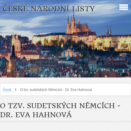
ČESKÉ NÁRODNÍ LISTY
›
Úvod
O tzv. sudetských Němcích - Dr. Eva Hahnová
O TZV. SUDETSKÝCH NĚMCÍCH -
DR. EVA HAHNOVÁ