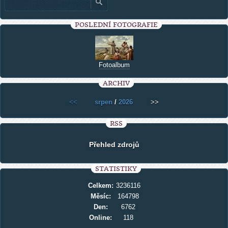
POSLEDNÍ FOTOGRAFIE
Fotoalbum
ARCHIV
<<
srpen
/
2026
>>
RSS
Přehled zdrojů
STATISTIKY
Celkem:
3236116
Měsíc:
164798
Den:
6762
Online:
118