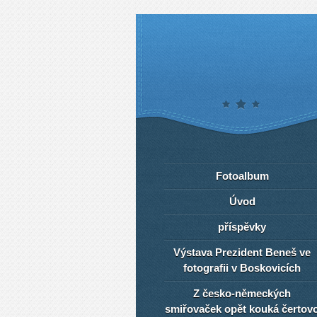
Fotoalbum
Úvod
příspěvky
Výstava Prezident Beneš ve
fotografii v Boskovicích
Z česko-německých
smiřovaček opět kouká čertov