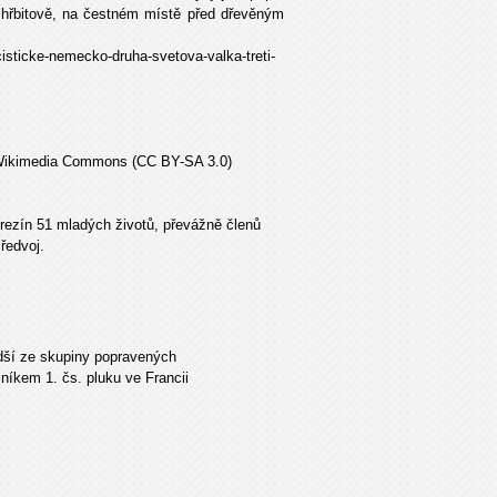
 hřbitově, na čestném místě před dřevěným
cisticke-nemecko-druha-svetova-valka-treti-
roj: Wikimedia Commons (CC BY-SA 3.0)
erezín 51 mladých životů, převážně členů
ředvoj.
ladší ze skupiny popravených
šníkem 1. čs. pluku ve Francii