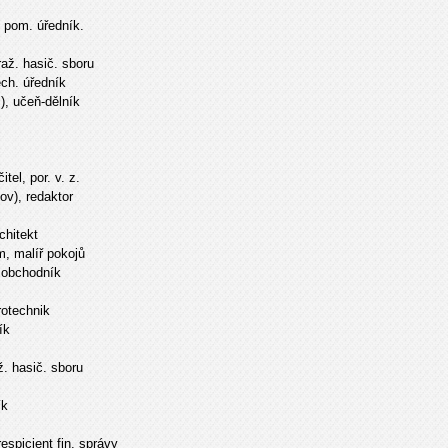
), pom. úředník.
raž. hasič. sboru
ech. úředník
.), učeň-dělník
tel, por. v. z.
ov), redaktor
chitekt
m, malíř pokojů
, obchodník
rotechnik
ík
ž. hasič. sboru
ík
espicient fin. správy