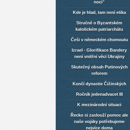
noci“
Kde je hlad, tam není etika
Stručně o Byzantském
katolickém patriarchátu
Češi v německém chomoutu
Izrael - Glorifikace Bandery
není vnitřní věcí Ukrajiny
Skutečný obsah Putinových
reforem
Končí dynastie Čižinských
Ročník jedenadvacet III
K mezinárodní situaci
Řecko si zaslouží pomoc ale
naše vojáky potřebujeme
nejvíce doma