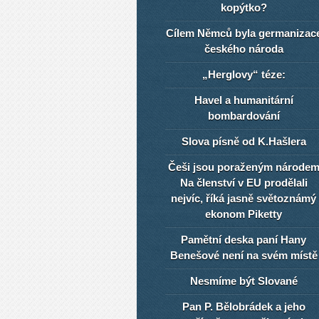
kopýtko?
Cílem Němců byla germanizac
českého národa
„Herglovy“ téze:
Havel a humanitární
bombardování
Slova písně od K.Hašlera
Češi jsou poraženým národe
Na členství v EU prodělali
nejvíc, říká jasně světoznámý
ekonom Piketty
Pamětní deska paní Hany
Benešové není na svém místě
Nesmíme být Slované
Pan P. Bělobrádek a jeho