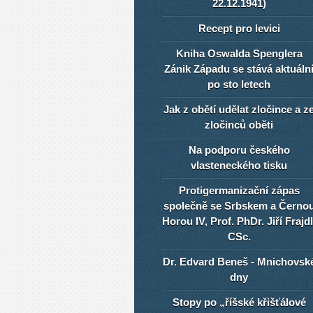
22.12.1941)
Recept pro levici
Kniha Oswalda Spenglera
Zánik Západu se stává aktuáln
po sto letech
Jak z obětí udělat zločince a z
zločinců oběti
Na podporu českého
vlasteneckého tisku
Protigermanizační zápas
společně se Srbskem a Černo
Horou IV, Prof. PhDr. Jiří Frajdl
CSc.
Dr. Edvard Beneš - Mnichovsk
dny
Stopy po „říšské křišťálové