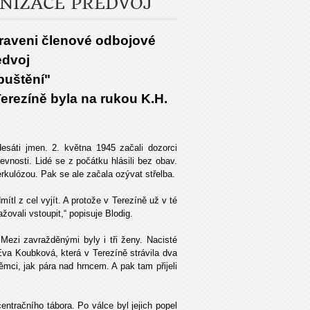
NIZACE PŘEDVOJ
praveni členové odbojové
edvoj
puštění"
erezíně byla na rukou K.H.
áti jmen. 2. května 1945 začali dozorci
nosti. Lidé se z počátku hlásili bez obav.
erkulózou. Pak se ale začala ozývat střelba.
mítl z cel vyjít. A protože v Terezíně už v té
žovali vstoupit,“ popisuje Blodig.
. Mezi zavražděnými byly i tři ženy. Nacisté
Eva Koubková, která v Terezíně strávila dva
ěmci, jak pára nad hrncem. A pak tam přijeli
entračního tábora. Po válce byl jejich popel