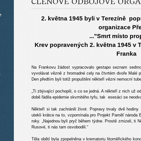
ČLENOVÉ ODBOJOVÉ ORGA
e
2. května 1945 byli v Terezíně po
organizace Př
..."Smrt místo pro
Krev popravených 2. května 1945 v T
Franka
Na Frankovu žádost vypracovalo gestapo seznam sedmdes
vyvolávat vězně z hromadné cely na čtvrtém dvoře Malé pev
m
Den předtím byli totiž propuštěni někteří vězni nemocní tub
„Ti zbývající pochopili, o co se jedná. A někteří z nich už od
době řádila epidemie skvrnitého tyfu, tak esesáci se neodva
Někteří si tak zachránili život. Popravy trvaly dvě hodiny
utekli krátce na to, vzpomínala pro Projekt Paměť národa 
roky. „Najednou byli pryč během týdne. Prostě zmizeli, ti N
Rusové, ti nás tam osvobodili.“
Těla obětí byla zpopelněna v krematoriu litoměřického konc