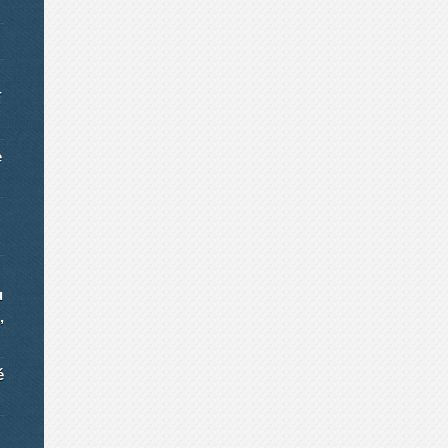
í
e
u
,
é