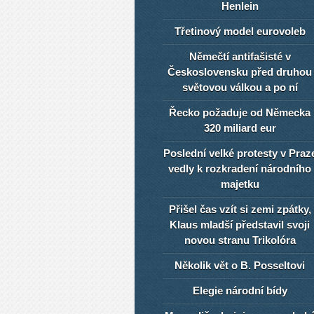
Henlein
Třetinový model eurovoleb
Němečtí antifašisté v
Československu před druhou
světovou válkou a po ní
Řecko požaduje od Německa
320 miliard eur
Poslední velké protesty v Praz
vedly k rozkradení národního
majetku
Přišel čas vzít si zemi zpátky,
Klaus mladší představil svoji
novou stranu Trikolóra
Několik vět o B. Posseltovi
Elegie národní bídy