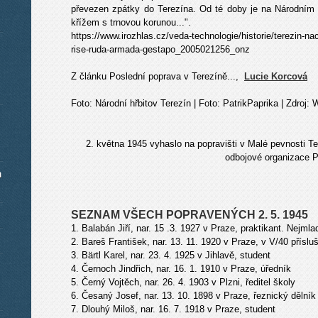
převezen zpátky do Terezína. Od té doby je na Národním
křížem s trnovou korunou...".
https://www.irozhlas.cz/veda-technologie/historie/terezin-na
rise-ruda-armada-gestapo_2005021256_onz
Z článku
Poslední poprava v Terezíně...,
Lucie Korcová
Foto: Národní hřbitov Terezín | Foto: PatrikPaprika | Zd
2. května 1945 vyhaslo na popravišti v Malé pevnosti T
odbojové organizace P
m
SEZNAM VŠECH POPRAVENÝCH 2. 5. 1945
1. Balabán Jiří, nar. 15 .3. 1927 v Praze, praktikant. Nejm
2. Bareš František, nar. 13. 11. 1920 v Praze, v V/40 příslu
3. Bärtl Karel, nar. 23. 4. 1925 v Jihlavě, student
4. Černoch Jindřich, nar. 16. 1. 1910 v Praze, úředník
5. Černý Vojtěch, nar. 26. 4. 1903 v Plzni, ředitel školy
6. Česaný Josef, nar. 13. 10. 1898 v Praze, řeznický dělník
7. Dlouhý Miloš, nar. 16. 7. 1918 v Praze, student