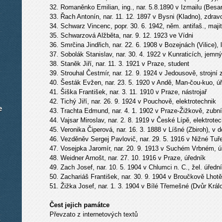
32. Romaněnko Emilian, ing., nar. 5.8.1890 v Izmailu (Besar
33. Řach Antonín, nar. 11. 12. 1897 v Bysni (Kladno), zdrav
34. Schwarz Vincenc, popr. 30. 6. 1942, něm. antifaš., majite
35. Schwarzová Alžběta, nar. 9. 12. 1923 ve Vídni
36. Smrčina Jindřich, nar. 22. 6. 1908 v Bozejnách (Vilice),
37. Sobolák Stanislav, nar. 30. 4. 1922 v Kunraticích, jem
38. Staněk Jiří, nar. 11. 3. 1921 v Praze, student
39. Strouhal Čestmír, nar. 12. 9. 1924 v Jedousově, strojní
40. Šesták Evžen, nar. 23. 5. 1920 v Andě, Man-čou-kuo, ú
41. Šiška František, nar. 3. 11. 1910 v Praze, nástrojař
42. Tichý Jiří, nar. 26. 9. 1924 v Pouchově, elektrotechnik
e
43. Trachta Edmund, nar. 4. 1. 1902 v Praze-Žižkově, zubní
44. Vajsar Miroslav, nar. 2. 8. 1919 v České Lípě, elektrote
45. Veronika Čiperová, nar. 16. 3. 1888 v Líšné (Zbiroh), v 
46. Vezděněv Sergej Pavlovič, nar. 29. 5. 1916 v Nižné Tuř
47. Vosejpka Jaromír, nar. 20. 9. 1913 v Suchém Vrbném, ú
48. Weidner Arnošt, nar. 27. 10. 1916 v Praze, úředník
49. Zach Josef, nar. 10. 5. 1904 v Chlumci n. C., žel. úředn
50. Zachariáš František, nar. 30. 9. 1904 v Broučkově Lhotě 
51. Žižka Josef, nar. 1. 3. 1904 v Bílé Třemešné (Dvůr Král
Čest jejich památce
Převzato z internetových textů