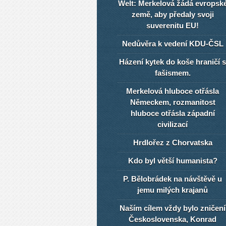
Welt: Merkelová žádá evropsk
země, aby předaly svoji
suverenitu EU!
Nedůvěra k vedení KDU-ČSL
Házení kytek do koše hraničí s
fašismem.
Merkelová hluboce otřásla
Německem, rozmanitost
hluboce otřásla západní
civilizací
Hrdlořez z Chorvatska
Kdo byl větší humanista?
P. Bělobrádek na návštěvě u
jemu milých krajanů
Naším cílem vždy bylo zničení
Československa, Konrad