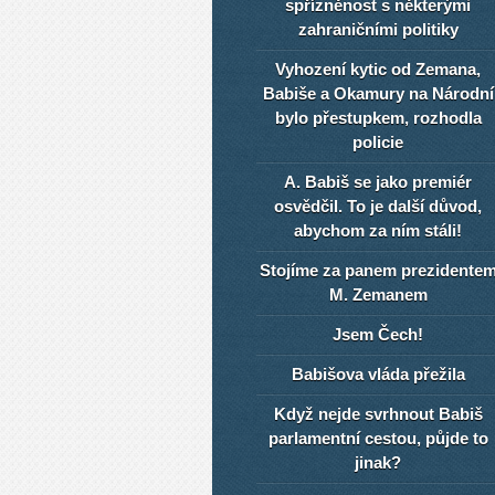
spřízněnost s některými
zahraničními politiky
Vyhození kytic od Zemana,
Babiše a Okamury na Národní
bylo přestupkem, rozhodla
policie
A. Babiš se jako premiér
osvědčil. To je další důvod,
abychom za ním stáli!
Stojíme za panem prezidente
M. Zemanem
Jsem Čech!
Babišova vláda přežila
Když nejde svrhnout Babiš
parlamentní cestou, půjde to
jinak?