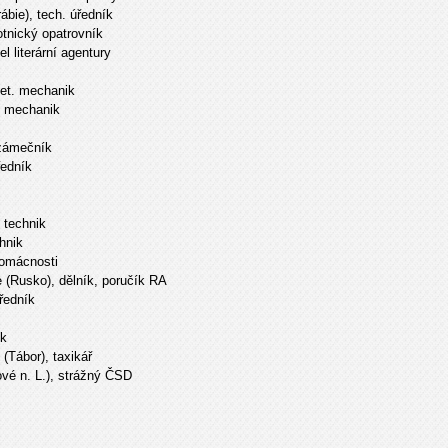
ábie), tech. úředník
otnický opatrovník
l literární agentury
 let. mechanik
ný mechanik
 zámečník
ředník
 technik
chnik
domácnosti
e (Rusko), dělník, poručík RA
ředník
ík
(Tábor), taxikář
ové n. L.), strážný ČSD