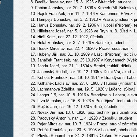
é
8. Dvořák Jaroslav, nar. 15. 8. 1925 v Bítěticích, student
9. Fabián Jaroslav, nar. 20. 7. 1896 v Krpech (Ml. Boleslav
10. Hájek František, nar. 11. 2. 1914 v Kamenném Přívoze
11. Hampejs Bohuslav, nar. 3. 2. 1910 v Praze, příslušník p
12. Hanuš Bohuslav, nar. 19. 2. 1906 v Hluboši (Příbram), t
13. Hillebrant Josef, nar. 5. 6. 1923 ve Rtyni n. B. (Ústí n. L
14. Hiršl Karel, nar. 27. 12. 1922, úředník
15. Holát Vratislav, nar. 3. 7. 1926 v Sadské, student
16. Hošek Miroslav, nar. 22. 4. 1920 v Praze, soustružník
17. Hubený Jiří, nar. 31. 10. 1909 v Lazci (Příbram), řídící uči
18. Janáček František, nar. 25.10.1907 v Koryčanech (Vyšk
19. Janda Josef, nar. 21. 1. 1894 v Brtnici, truhlář. dělník.
20. Jasenský Rudolf, nar. 19. 12. 1905 v Dolní Vsi, akad. ar
21. Kohout František, nar. 19. 10. 1914 v Brandýse n. Labe
22. Kulhánek Ladislav, nar. 27. 6. 1908 v Hluboši (Příbram)
23. Lachmanová Zdeňka, nar. 19. 5. 1920 v Lučenci (Slov.)
24. Langer Jiří, nar. 10. 8. 1916 v Brandýse n. Labem, elekt
25. Líva Miroslav, nar. 16. 8. 1923 v Prostějově, tech. úředn
26. Mojžíš Jan, nar. 16. 12. 1920 v Brně, úředník
27. Novák Jiří, nar. 13. 8. 1920, pož. technik, příslušník pra
28. Pacovský Antonín, nar. 1. 4. 1920 v Žebráku, student
29. Pajer Miroslav, nar. 10. 7. 1924 v Praze, strojní zámečn
30. Petrák František, nar. 23. 6. 1908 v Loukově, obchodník
31. Plevka Bohumil, nar. 24. 2. 1891 v Olešné (Rokycany), r