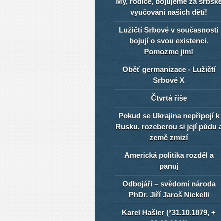
My, rodiče, bojujeme za srbsk
vyučování našich dětí!
Lužičtí Srbové v současnosti
bojují o svou existenci.
Pomozme jim!
Oběť germanizace - Lužičtí
Srbové X
Čtvrtá říše
Pokud se Ukrajina nepřipojí k
Rusku, rozeberou si její půdu 
země zmizí
Americká politika rozděl a
panuj
Odbojáři – svědomí národa
PhDr. Jiří Jaroš Nickelli
Karel Hašler (*31.10.1879, +