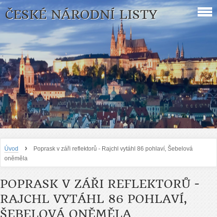
ČESKÉ NÁRODNÍ LISTY
›
Úvod
Poprask v záři reflektorů - Rajchl vytáhl 86 pohlaví, Šebelová
oněměla
POPRASK V ZÁŘI REFLEKTORŮ -
RAJCHL VYTÁHL 86 POHLAVÍ,
ŠEBELOVÁ ONĚMĚLA