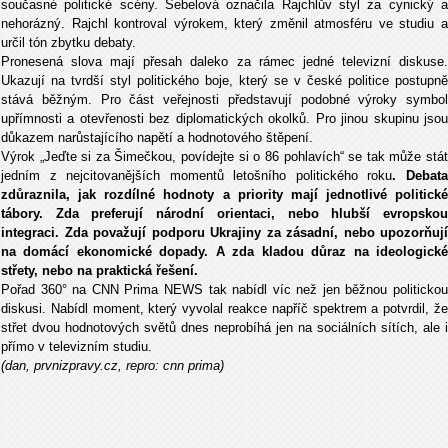
sou
časn
é politické scény.
Šebelov
á ozna
čila Rajchlův styl za cynick
ý 
nehorázný. Rajchl kontroval výrokem, který zm
ěnil atmosf
éru ve studiu 
ur
čil t
ón zbytku debaty.
Pronesená slova mají p
řesah daleko za r
ámec jedné televizní diskuse
Ukazují na tvrd
š
í styl politického boje, který se v
česk
é politice postupn
ě
st
ává b
ěžn
ým. Pro
č
ást ve
řejnosti představuj
í podobné výroky symbol
up
ř
ímnosti a otev
řenosti bez diplomatick
ých okolk
ů. Pro jinou skupinu jso
důkazem narůstaj
ícího nap
ět
í a hodnotového
štěpen
í.
Výrok
„Je
ďte si za Šimečkou, pov
ídejte si o 86 pohlavích“ se tak m
ůže st
á
jedním z nejcitovan
ějš
ích moment
ů letošn
ího politického roku
. Debat
zd
ůraznila, jak rozd
ílné hodnoty a priority mají jednotlivé politické
tábory. Zda preferují národní orientaci, nebo hlub
š
í evropsko
integraci. Zda pova
žuj
í podporu Ukrajiny za zásadní, nebo upozor
ňuj
í
na domácí ekonomické dopady. A zda kladou d
ůraz na ideologick
st
řety, nebo na praktick
á
řešen
í.
Po
řad 360
° na CNN Prima NEWS tak nabídl víc ne
ž jen běžnou politicko
diskusi. Nab
ídl moment, který vyvolal reakce nap
ř
í
č spektrem a potvrdil, ž
střet dvou hodnotov
ých sv
ětů dnes neprob
íhá jen na sociálních sítích, ale i
p
ř
ímo v televizním studiu.
(dan, prvnizpravy.cz, repro: cnn prima)