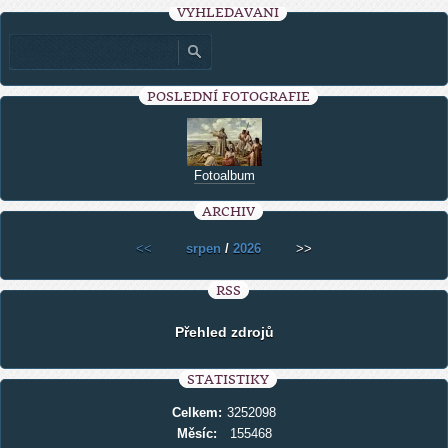
VYHLEDÁVÁNÍ
POSLEDNÍ FOTOGRAFIE
Fotoalbum
ARCHIV
<<
srpen
/
2026
>>
RSS
Přehled zdrojů
STATISTIKY
Celkem:
3252098
Měsíc:
155468