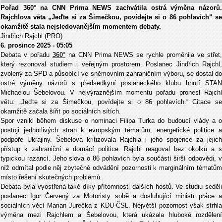
Pořad 360° na CNN Prima NEWS zachvátila ostrá výměna názorů.
Rajchlova věta „Jeďte si za Šimečkou, povídejte si o 86 pohlavích“ se
okamžitě stala nejsledovanějším momentem debaty.
Jindřich Rajchl (PRO)
6. prosince 2025 - 05:05
Debata v po
řadu
360
°
na CNN Prima NEWS se rychle prom
ěnila ve střet
kter
ý rezonoval studiem i ve
řejn
ým prostorem. Poslanec Jind
řich Rajchl,
zvolen
ý za SPD a p
ůsob
ící ve sn
ěmovn
ím zahrani
čn
ím výboru, se dostal d
ostré vým
ěny n
ázor
ů s předsedkyn
í poslaneckého klubu hnutí STAN
Michaelou
Šebelovou. V nejv
ýrazn
ějš
ím momentu po
řadu pronesl Rajch
větu:
„Je
ďte si za Šimečkou, pov
ídejte si o 86 pohlavích.“ Citace s
okam
žitě začala š
í
řit po soci
álních sítích.
Spor vznikl b
ěhem diskuse o nominaci Filipa Turka do budouc
í vlády a 
postoji jednotlivých stran k evropským témat
ům, energetick
é politice a
podpo
ře Ukrajiny. Šebelov
á kritizovala Rajchla i jeho spojence za jejich
p
ř
ístup k zahrani
čn
í a domácí politice. Rajchl reagoval bez okolk
ů a 
typickou razanc
í. Jeho slova o 86 pohlavích byla sou
č
ástí
širš
í odpov
ědi, 
n
í
ž odm
ítal podle n
ěj zbytečn
é odvád
ěn
í pozornosti k marginálním témat
ů
m
ísto
řešen
í skute
čn
ých problém
ů.
Debata byla vyostřen
á také díky p
ř
ítomnosti dal
š
ích host
ů. Ve studiu seděl
poslanec Igor Červen
ý za Motoristy sob
ě a dosluhuj
ící ministr práce 
sociálních v
ěc
í Marian Jure
čka z KDU-ČSL. Největš
í pozornost v
šak strhl
v
ým
ěna mezi Rajchlem a Šebelovou, kter
á ukázala hluboké rozd
ělen
í