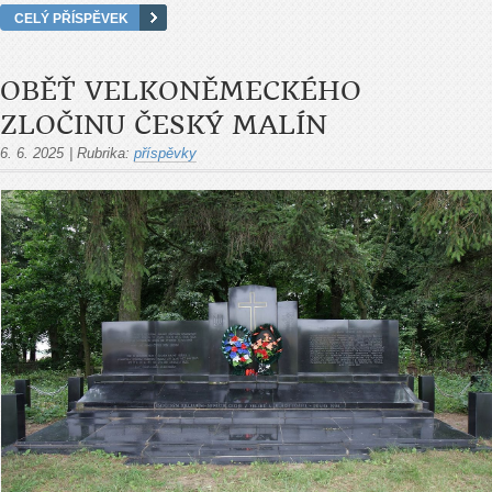
CELÝ PŘÍSPĚVEK
OBĚŤ VELKONĚMECKÉHO
ZLOČINU ČESKÝ MALÍN
6. 6. 2025
|
Rubrika:
příspěvky