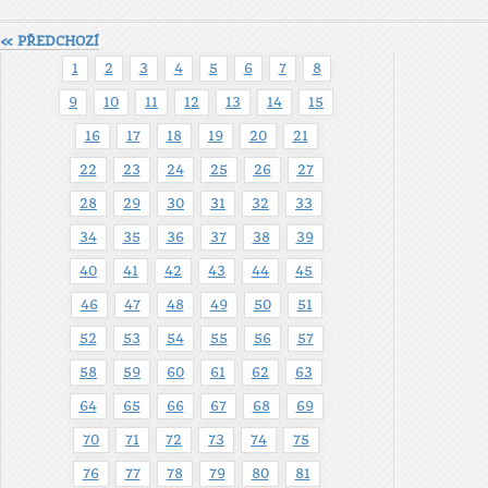
« PŘEDCHOZÍ
1
2
3
4
5
6
7
8
9
10
11
12
13
14
15
16
17
18
19
20
21
22
23
24
25
26
27
28
29
30
31
32
33
34
35
36
37
38
39
40
41
42
43
44
45
46
47
48
49
50
51
52
53
54
55
56
57
58
59
60
61
62
63
64
65
66
67
68
69
70
71
72
73
74
75
76
77
78
79
80
81