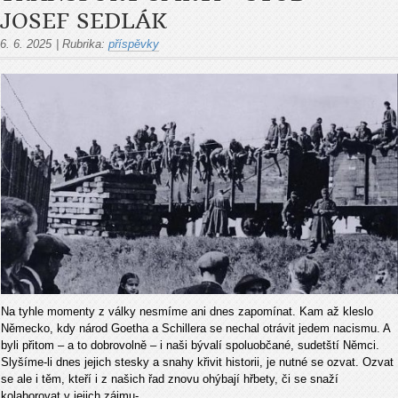
JOSEF SEDLÁK
6. 6. 2025
|
Rubrika:
příspěvky
Na tyhle momenty z války nesmíme ani dnes zapomínat. Kam až kleslo
Německo, kdy národ Goetha a Schillera se nechal otrávit jedem nacismu. A
byli přitom – a to dobrovolně – i naši bývalí spoluobčané, sudetští Němci.
Slyšíme-li dnes jejich stesky a snahy křivit historii, je nutné se ozvat. Ozvat
se ale i těm, kteří i z našich řad znovu ohýbají hřbety, či se snaží
kolaborovat v jejich zájmu-