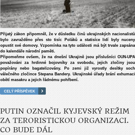
Přijatý zákon připomněl, že v důsledku činů ukrajinských nacionalistů
bylo zavražděno přes sto tisíc Poláků a statisíce lidí byly nuceny
opustit své domovy. Vzpomínka na tyto události má být trvale zapsána
do kalendáře národní paměti.
Připomeňme ovšem, že na dnešní Ukrajině jsou příslušníci OUN-UPA
považováni za hrdinné bojovníky za svobodu, jejich zločiny jsou
popírány nebo bagatelizovány. Po zemi již vyrostly desítky soch
válečného zločince Stepana Bandery. Ukrajinské úřady brání exhumaci
obětí masakru a jejich řádnému pohřbení.
CELÝ PŘÍSPĚVEK
PUTIN OZNAČIL KYJEVSKÝ REŽIM
ZA TERORISTICKOU ORGANIZACI.
CO BUDE DÁL