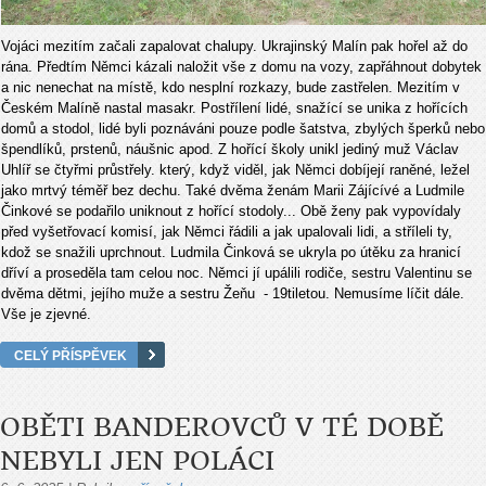
Vojáci mezitím začali zapalovat chalupy. Ukrajinský Malín pak hořel až do
rána. Předtím Němci kázali naložit vše z domu na vozy, zapřáhnout dobytek
a nic nenechat na místě, kdo nesplní rozkazy, bude zastřelen. Mezitím v
Českém Malíně nastal masakr. Postřílení lidé, snažící se unika z hořících
domů a stodol, lidé byli poznáváni pouze podle šatstva, zbylých šperků nebo
špendlíků, prstenů, náušnic apod. Z hořící školy unikl jediný muž Václav
Uhlíř se čtyřmi průstřely. který, když viděl, jak Němci dobíjejí raněné, ležel
jako mrtvý téměř bez dechu. Také dvěma ženám Marii Zájícívé a Ludmile
Činkové se podařilo uniknout z hořící stodoly... Obě ženy pak vypovídaly
před vyšetřovací komisí, jak Němci řádili a jak upalovali lidi, a stříleli ty,
kdož se snažili uprchnout. Ludmila Činková se ukryla po útěku za hranicí
dříví a proseděla tam celou noc. Němci jí upálili rodiče, sestru Valentinu se
dvěma dětmi, jejího muže a sestru Žeňu - 19tiletou. Nemusíme líčit dále.
Vše je zjevné.
CELÝ PŘÍSPĚVEK
OBĚTI BANDEROVCŮ V TÉ DOBĚ
NEBYLI JEN POLÁCI