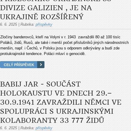
DIVIZE GALIZIEN , JE NA
UKRAJINĚ ROZŠÍŘENÝ
6. 6. 2025
|
Rubrika:
příspěvky
Zločiny banderovců, kteří na Volyni v r. 1943 zavraždili 80 až 100 tisíc
Poláků, židů, Rusů, ale také i menší počet příslušníků jiných národnostních
menšin, např. i Čechů, v Polsku jsou s odporem odkrývány a budí zde
protiukrajinské tendence. Poláci mluví o genocidě.
CELÝ PŘÍSPĚVEK
BABIJ JAR - SOUČÁST
HOLOKAUSTU VE DNECH 29.–
30.9.1941 ZAVRAŽDILI NĚMCI VE
SPOLUPRÁCI S UKRAJINSKÝMI
KOLABORANTY 33 777 ŽIDŮ
6. 6. 2025
|
Rubrika:
příspěvky