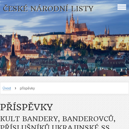
ČESKÉ NÁRODNÍ LISTY
›
Úvod
příspěvky
PŘÍSPĚVKY
KULT BANDERY, BANDEROVCŮ,
PŘÍSLUŠNÍKŮ UKRAJINSKÉ SS