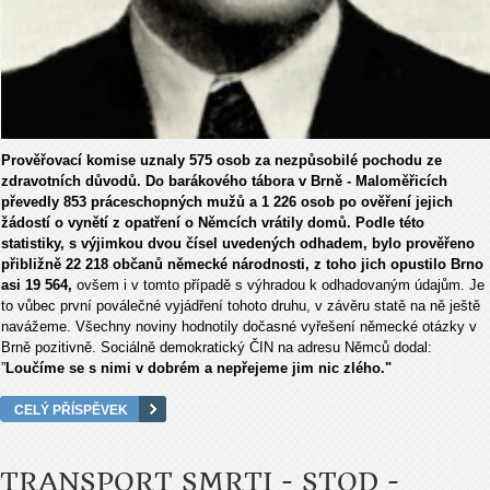
Prověřovací komise uznaly 575 osob za nezpůsobilé pochodu ze
zdravotních důvodů. Do barákového tábora v Brně - Maloměřicích
převedly 853 práceschopných mužů a 1 226 osob po ověření jejich
žádostí o vynětí z opatření o Němcích vrátily domů. Podle této
statistiky, s výjimkou dvou čísel uvedených odhadem, bylo prověřeno
přibližně 22 218 občanů německé národnosti, z toho jich opustilo Brno
asi 19 564,
ovšem i v tomto případě s výhradou k odhadovaným údajům. Je
to vůbec první poválečné vyjádření tohoto druhu, v závěru statě na ně ještě
navážeme. Všechny noviny hodnotily dočasné vyřešení německé otázky v
Brně pozitivně. Sociálně demokratický ČIN na adresu Němců dodal:
”
Loučíme se s nimi v dobrém a nepřejeme jim nic zlého."
CELÝ PŘÍSPĚVEK
TRANSPORT SMRTI - STOD -