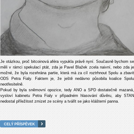
Je otázkou, proč bitcoinová aféra vypukla právě nyní. Současně bychom se
měli v rámci spekulací ptát, zda je Pavel Blažek zcela naivní, nebo zda je
možné, že byla rozehrána partie, která má za cíl roztrhnout Spolu a zbavit
ODS Petra Fialy. Faktem je, že ještě nedávno působila koalice Spolu
neotřesitelně.
Pokud by byla sněmovní opozice, tedy ANO a SPD dostatečně mazaná,
vysloví kabinetu Petra Fialy v případném hlasování důvěru, aby STAN
nedostal příležitost zmizet ze scény a tvářit se jako klášterní panna.
CELÝ PŘÍSPĚVEK