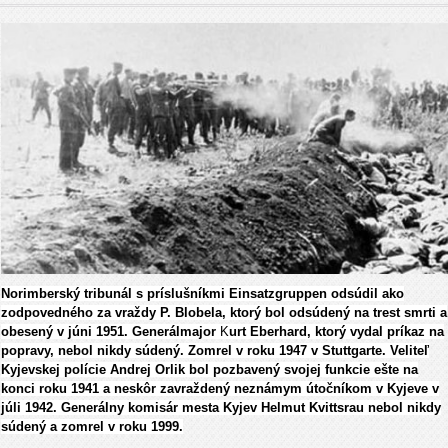
Norimberský tribunál s príslušníkmi Einsatzgruppen odsúdil ako
zodpovedného za vraždy P. Blobela, ktorý bol odsúdený na trest smrti a
obesený v júni 1951. Generálmajor
K
urt Eberhard, ktorý vydal príkaz na
popravy, nebol nikdy súdený. Zomrel v roku 1947 v Stuttgarte. Veliteľ
Kyjevskej polície Andrej Orlik bol pozbavený svojej funkcie ešte na
konci roku 1941 a neskôr zavraždený neznámym útočníkom v Kyjeve v
júli 1942. Generálny komisár mesta Kyjev Helmut Kvittsrau nebol nikdy
súdený a zomrel v roku 1999.