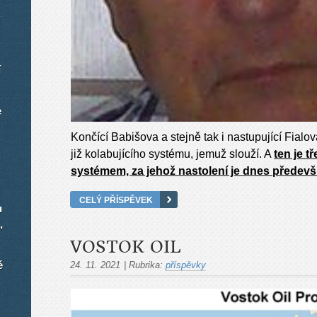
í
e
Končící Babišova a stejně tak i nastupující Fialov
již kolabujícího systému, jemuž slouží. A
ten je t
systémem, za jehož nastolení je dnes předevš
CELÝ PŘÍSPĚVEK
u
,
VOSTOK OIL
é
24. 11. 2021
|
Rubrika:
příspěvky