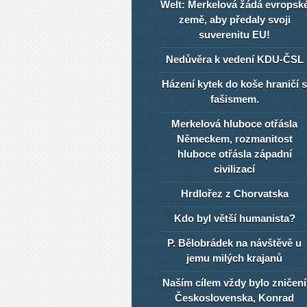
Welt: Merkelová žádá evropsk
země, aby předaly svoji
suverenitu EU!
Nedůvěra k vedení KDU-ČSL
Házení kytek do koše hraničí s
fašismem.
Merkelová hluboce otřásla
Německem, rozmanitost
hluboce otřásla západní
civilizací
Hrdlořez z Chorvatska
Kdo byl větší humanista?
P. Bělobrádek na návštěvě u
jemu milých krajanů
Naším cílem vždy bylo zničení
Československa, Konrad