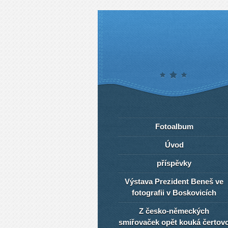
Fotoalbum
Úvod
příspěvky
Výstava Prezident Beneš ve
fotografii v Boskovicích
Z česko-německých
smiřovaček opět kouká čertov