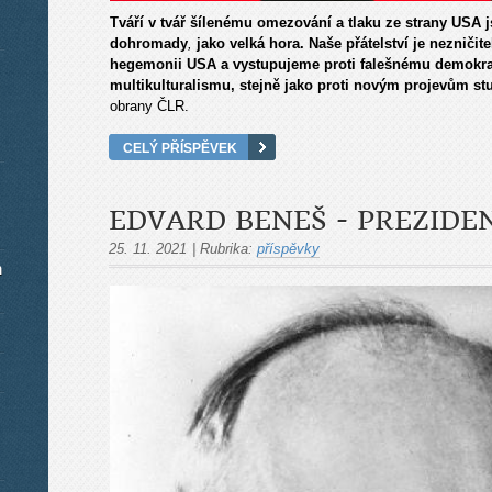
Tváří v tvář šílenému omezování a tlaku ze strany USA
dohromady
,
jako velká hora. Naše přátelství je nezničit
hegemonii USA a vystupujeme proti falešnému demokr
multikulturalismu, stejně jako proti novým projevům s
obrany ČLR.
CELÝ PŘÍSPĚVEK
EDVARD BENEŠ - PREZIDE
25. 11. 2021
|
Rubrika:
příspěvky
m