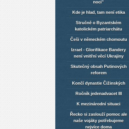
noci“
Kde je hlad, tam není etika
Stručně o Byzantském
katolickém patriarchátu
Češi v německém chomoutu
Izrael - Glorifikace Bandery
není vnitřní věcí Ukrajiny
Skutečný obsah Putinových
reforem
Končí dynastie Čižinských
Ročník jedenadvacet III
K mezinárodní situaci
Řecko si zaslouží pomoc ale
naše vojáky potřebujeme
nejvíce doma