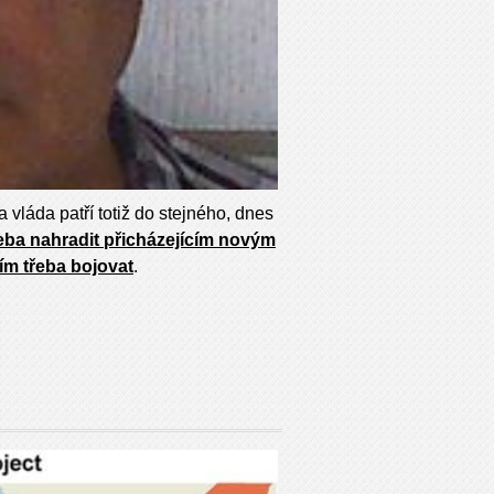
a vláda patří totiž do stejného, dnes
řeba nahradit přicházejícím novým
ím třeba bojovat
.