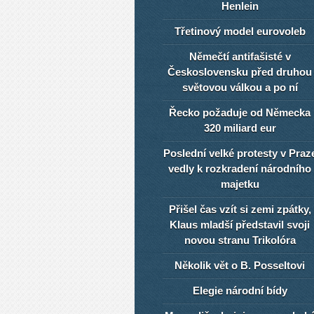
Henlein
Třetinový model eurovoleb
Němečtí antifašisté v
Československu před druhou
světovou válkou a po ní
Řecko požaduje od Německa
320 miliard eur
Poslední velké protesty v Praz
vedly k rozkradení národního
majetku
Přišel čas vzít si zemi zpátky,
Klaus mladší představil svoji
novou stranu Trikolóra
Několik vět o B. Posseltovi
Elegie národní bídy