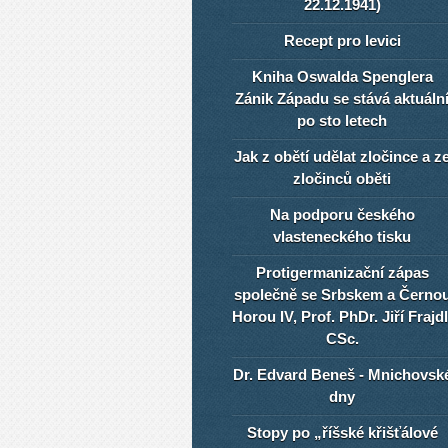
22.12.1941)
Recept pro levici
Kniha Oswalda Spenglera
Zánik Západu se stává aktuáln
po sto letech
Jak z obětí udělat zločince a z
zločinců oběti
Na podporu českého
vlasteneckého tisku
Protigermanizační zápas
společně se Srbskem a Černo
Horou IV, Prof. PhDr. Jiří Frajdl
CSc.
Dr. Edvard Beneš - Mnichovsk
dny
Stopy po „říšské křišťálové