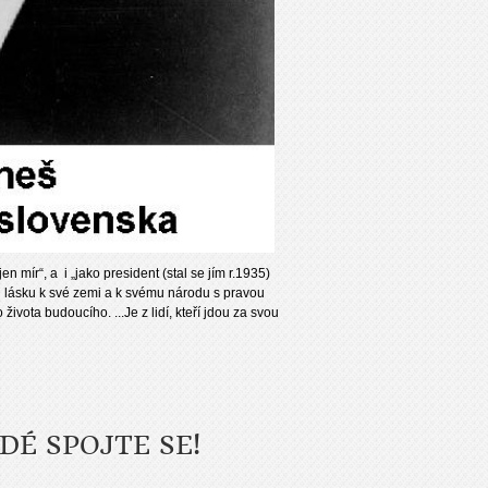
n mír“, a i „jako president (stal se jím r.1935)
u lásku k své zemi a k svému národu s pravou
 života budoucího. ...Je z lidí, kteří jdou za svou
DÉ SPOJTE SE!