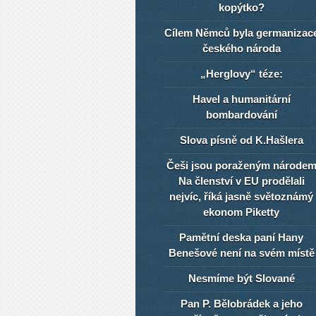
kopýtko?
Cílem Němců byla germanizac
českého národa
„Herglovy“ téze:
Havel a humanitární
bombardování
Slova písně od K.Hašlera
Češi jsou poraženým národe
Na členství v EU prodělali
nejvíc, říká jasně světoznámý
ekonom Piketty
Pamětní deska paní Hany
Benešové není na svém místě
Nesmíme být Slované
Pan P. Bělobrádek a jeho