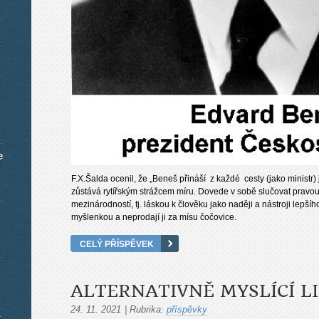
e
F.X.Šalda ocenil, že „Beneš přináší z každé cesty (jako ministr) je
zůstává rytířským strážcem míru. Dovede v sobě slučovat pravo
mezinárodností, tj. láskou k člověku jako naději a nástroji lepšího
myšlenkou a neprodají ji za mísu čočovice.
CELÝ PŘÍSPĚVEK
ALTERNATIVNĚ MYSLÍCÍ LI
24. 11. 2021
|
Rubrika:
příspěvky