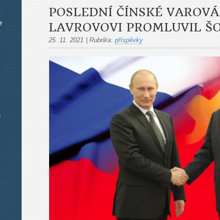
POSLEDNÍ ČÍNSKÉ VAROVÁN
e
LAVROVOVI PROMLUVIL Š
25. 11. 2021
|
Rubrika:
příspěvky
m