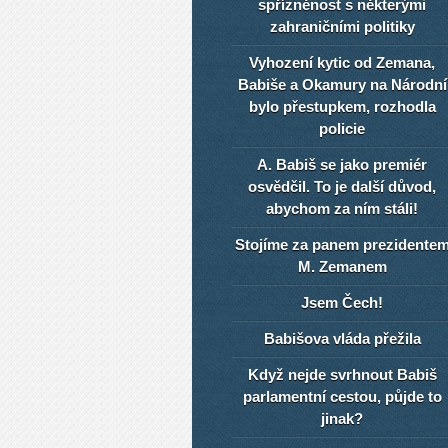
spřízněnost s některými
zahraničními politiky
Vyhození kytic od Zemana,
Babiše a Okamury na Národní
bylo přestupkem, rozhodla
policie
A. Babiš se jako premiér
osvědčil. To je další důvod,
abychom za ním stáli!
Stojíme za panem prezidente
M. Zemanem
Jsem Čech!
Babišova vláda přežila
Když nejde svrhnout Babiš
parlamentní cestou, půjde to
jinak?