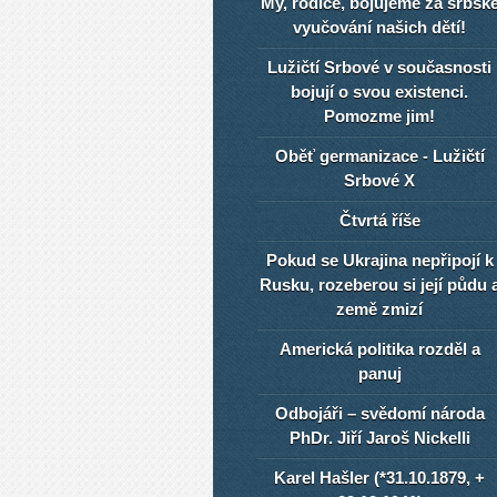
My, rodiče, bojujeme za srbsk
vyučování našich dětí!
Lužičtí Srbové v současnosti
bojují o svou existenci.
Pomozme jim!
Oběť germanizace - Lužičtí
Srbové X
Čtvrtá říše
Pokud se Ukrajina nepřipojí k
Rusku, rozeberou si její půdu 
země zmizí
Americká politika rozděl a
panuj
Odbojáři – svědomí národa
PhDr. Jiří Jaroš Nickelli
Karel Hašler (*31.10.1879, +