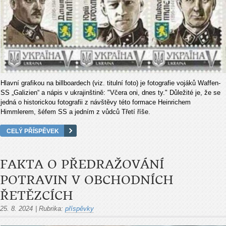
Hlavní grafikou na billboardech (viz. titulní foto) je fotografie vojáků Waffen-
SS „Galizien“ a nápis v ukrajinštině: "Včera oni, dnes ty." Důležité je, že se
jedná o historickou fotografii z návštěvy této formace Heinrichem
Himmlerem, šéfem SS a jedním z vůdců Třetí říše.
CELÝ PŘÍSPĚVEK
FAKTA O PŘEDRAŽOVÁNÍ
POTRAVIN V OBCHODNÍCH
ŘETĚZCÍCH
25. 8. 2024
|
Rubrika:
příspěvky