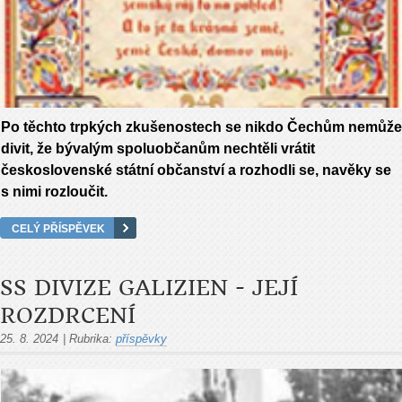
Po těchto trpkých zkušenostech se nikdo Čechům nemůže
divit, že bývalým spoluobčanům nechtěli vrátit
československé státní občanství a rozhodli se, navěky se
s nimi rozloučit.
CELÝ PŘÍSPĚVEK
SS DIVIZE GALIZIEN - JEJÍ
ROZDRCENÍ
25. 8. 2024
|
Rubrika:
příspěvky