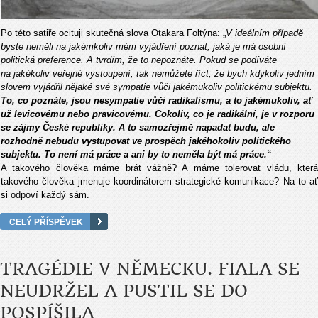
Po této satiře ocituji skutečná slova Otakara Foltýna: „
V ideálním případě
byste neměli na jakémkoliv mém vyjádření poznat, jaká je má osobní
politická preference. A tvrdím, že to nepoznáte. Pokud se podíváte
na jakékoliv veřejné vystoupení, tak nemůžete říct, že bych kdykoliv jedním
slovem vyjádřil nějaké své sympatie vůči jakémukoliv politickému subjektu.
To, co poznáte, jsou nesympatie vůči radikalismu, a to jakémukoliv, ať
už levicovému nebo pravicovému. Cokoliv, co je radikální, je v rozporu
se zájmy České republiky. A to samozřejmě napadat budu, ale
rozhodně nebudu vystupovat ve prospěch jakéhokoliv politického
subjektu. To není má práce a ani by to neměla být má práce.
“
A takového člověka máme brát vážně? A máme tolerovat vládu, která
takového člověka jmenuje koordinátorem strategické komunikace? Na to ať
si odpoví každý sám.
CELÝ PŘÍSPĚVEK
TRAGÉDIE V NĚMECKU. FIALA SE
NEUDRŽEL A PUSTIL SE DO
POSPÍŠILA