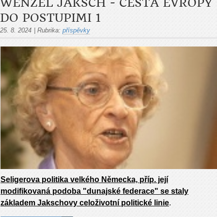
WENZEL JAKSCH - CESTA EVROPY
DO POSTUPIMI 1
25. 8. 2024
|
Rubrika:
příspěvky
Seligerova politika velkého Německa, příp. její
modifikovaná podoba "dunajské federace" se staly
základem Jakschovy celoživotní politické linie
.