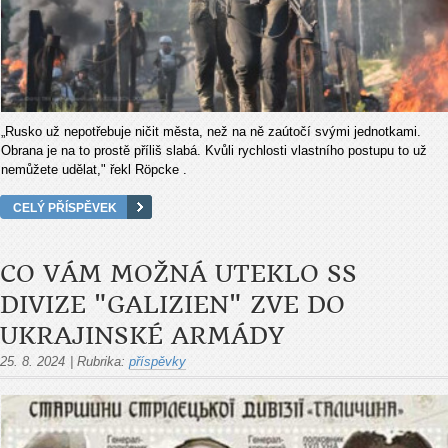
„Rusko už nepotřebuje ničit města, než na ně zaútočí svými jednotkami.
Obrana je na to prostě příliš slabá. Kvůli rychlosti vlastního postupu to už
nemůžete udělat," řekl Röpcke .
CELÝ PŘÍSPĚVEK
CO VÁM MOŽNÁ UTEKLO SS
DIVIZE "GALIZIEN" ZVE DO
UKRAJINSKÉ ARMÁDY
25. 8. 2024
|
Rubrika:
příspěvky