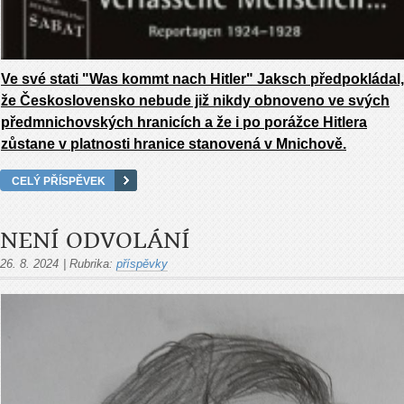
Ve své stati "Was kommt nach Hitler" Jaksch předpokládal,
že Československo nebude již nikdy obnoveno ve svých
předmnichovských hranicích a že i po porážce Hitlera
zůstane v platnosti hranice stanovená v Mnichově.
CELÝ PŘÍSPĚVEK
NENÍ ODVOLÁNÍ
26. 8. 2024
|
Rubrika:
příspěvky