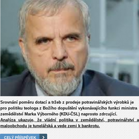
Srovnání poměru dotací a tržeb z prodeje potravinářských výrobků je
pro politiku teologa z Božího dopuštění vykonávajícího funkci ministra
zemědělství Marka Výborného (KDU-ČSL) naprosto zdrcující.
Analýza ukazuje, že vládní politika v zemědělství, potravinářství a
maloobchodu je tunelářská a vede zemi k bankrotu.
CELÝ PŘÍSPĚVEK