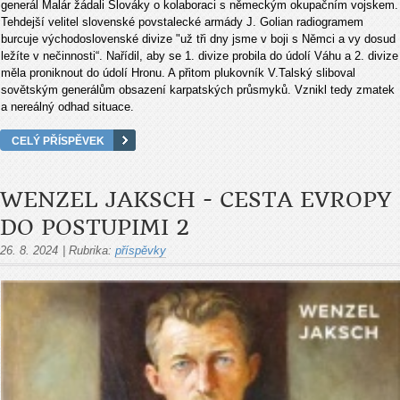
generál Malár žádali Slováky o kola­boraci s německým okupačním vojskem.
Tehdejší velitel slovenské povstalecké armády J. Golian radiogramem
burcuje východoslovenské divize "už tři dny jsme v boji s Němci a vy dosud
ležíte v nečinnosti“. Nařídil, aby se 1. divize probila do údolí Váhu a 2. divize
měla proniknout do údolí Hronu. A přitom plukovník V.Talský sliboval
sovětským generálům obsazení karpatských průsmyků. Vznikl tedy zmatek
a nereálný odhad situace.
CELÝ PŘÍSPĚVEK
WENZEL JAKSCH - CESTA EVROPY
DO POSTUPIMI 2
26. 8. 2024
|
Rubrika:
příspěvky