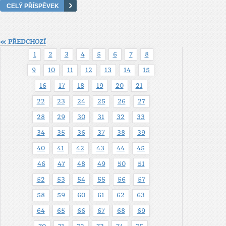
CELÝ PŘÍSPĚVEK
« PŘEDCHOZÍ
1
2
3
4
5
6
7
8
9
10
11
12
13
14
15
16
17
18
19
20
21
22
23
24
25
26
27
28
29
30
31
32
33
34
35
36
37
38
39
40
41
42
43
44
45
46
47
48
49
50
51
52
53
54
55
56
57
58
59
60
61
62
63
64
65
66
67
68
69