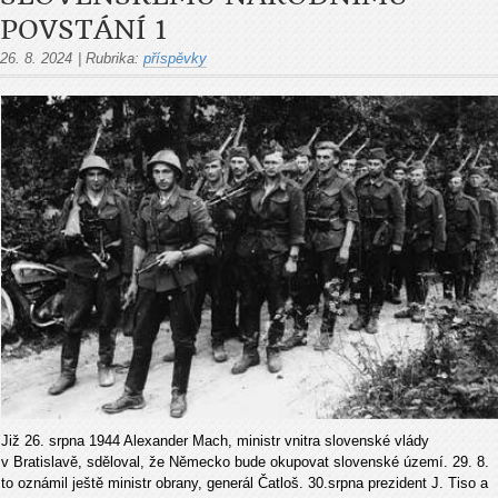
POVSTÁNÍ 1
26. 8. 2024
|
Rubrika:
příspěvky
Již 26. srpna 1944 Alexander Mach, ministr vnitra slo­venské vlády
v Bratislavě, sděloval, že Německo bude okupovat slovenské území. 29. 8.
to oznámil ještě ministr obrany, generál Čatloš. 30.srpna prezident J. Tiso a