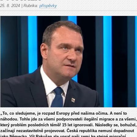
25. 8. 2024
|
Rubrika:
příspěvky
„To, co sledujeme, je rozpad Evropy před našima očima. A není to
náhodou. Tohle jde za všemi podporovateli ilegální migrace a za všemi,
který problém posledních téměř 15 let ignorovali. Následky se, bohužel,
začínají nezastavitelně projevovat. Česká republika nemusí dopadnout
jako Německo. Vít Rakušan ale upsal naši zemi ke stejné migrační