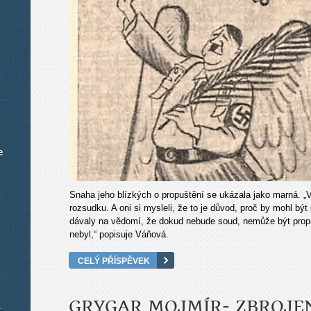
e
Snaha jeho blízkých o propuštění se ukázala jako marná. „
rozsudku. A oni si mysleli, že to je důvod, proč by mohl být
dávaly na vědomí, že dokud nebude soud, nemůže být prop
nebyl,“ popisuje Váňová.
CELÝ PŘÍSPĚVEK
GRYGAR MOJMÍR- ZBROJEN