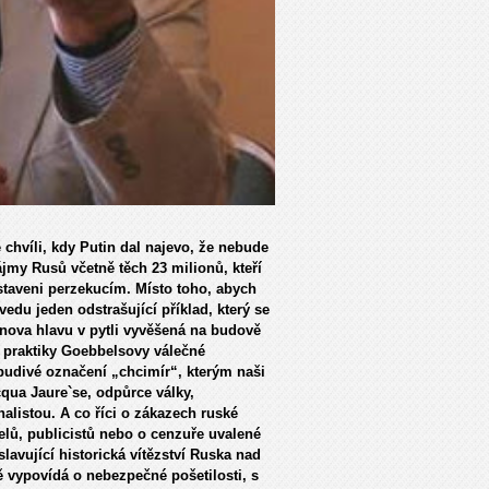
chvíli, kdy Putin dal najevo, že nebude
ájmy Rusů včetně těch 23 milionů, kteří
ystaveni perzekucím. Místo toho, abych
vedu jeden odstrašující příklad, který se
inova hlavu v pytli vyvěšená na budově
n praktiky Goebbelsovy válečné
pudivé označení „chcimír“, kterým naši
cqua Jaure`se, odpůrce války,
nalistou. A co říci o zákazech ruské
lů, publicistů nebo o cenzuře uvalené
avující historická vítězství Ruska nad
 vypovídá o nebezpečné pošetilosti, s