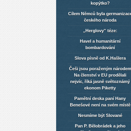
kopýtko?
Cílem Němců byla germanizac
českého národa
„Herglovy“ téze:
Havel a humanitární
bombardování
Slova písně od K.Hašlera
Češi jsou poraženým národe
Na členství v EU prodělali
nejvíc, říká jasně světoznámý
ekonom Piketty
Pamětní deska paní Hany
Benešové není na svém místě
Nesmíme být Slované
Pan P. Bělobrádek a jeho