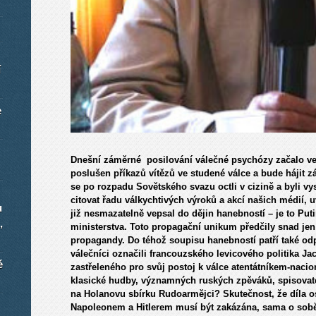
í
e
Dnešní záměrné posilování válečné psychózy začalo ve 
poslušen příkazů vítězů ve studené válce a bude hájit z
se po rozpadu Sovětského svazu octli v cizině a byli v
citovat řadu válkychtivých výroků a akcí našich médií, u
u
již nesmazatelně vepsal do dějin hanebností – je to Put
,
ministerstva. Toto propagační unikum předčily snad je
propagandy. Do téhož soupisu hanebností patří také od
válečníci označili francouzského levicového politika Ja
é
zastřeleného pro svůj postoj k válce atentátníkem-nacio
klasické hudby, významných ruských zpěváků, spisovate
na Holanovu sbírku Rudoarmějci? Skutečnost, že díla osl
Napoleonem a Hitlerem musí být zakázána, sama o sobě