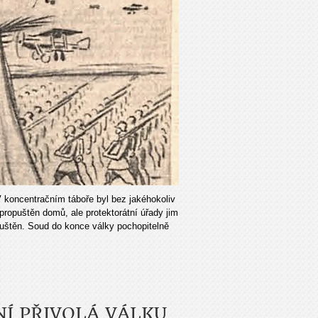
V koncentračním táboře byl bez jakéhokoliv
 propuštěn domů, ale protektorátní úřady jim
uštěn. Soud do konce války pochopitelně
Í PŘIVOLÁ VÁLKU