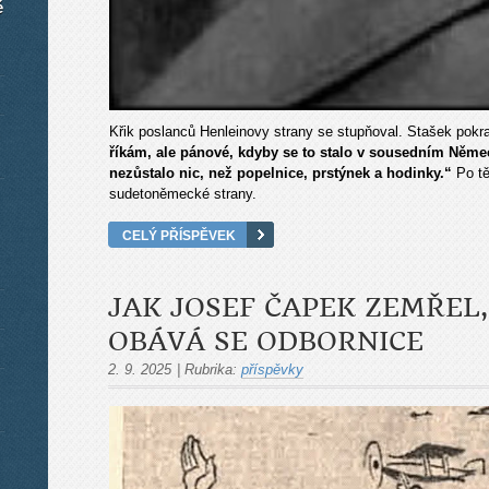
é
Křik poslanců Henleinovy strany se stupňoval. Stašek pokra
říkám, ale pánové, kdyby se to stalo v sousedním Něm
nezůstalo nic, než popelnice, prstýnek a hodinky.“
Po tě
sudetoněmecké strany.
CELÝ PŘÍSPĚVEK
JAK JOSEF ČAPEK ZEMŘEL,
OBÁVÁ SE ODBORNICE
2. 9. 2025
|
Rubrika:
příspěvky