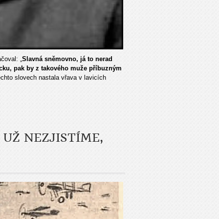
čoval: „
Slavná sněmovno, já to nerad
ecku, pak by z takového muže příbuzným
chto slovech nastala vřava v lavicích
 UŽ NEZJISTÍME,