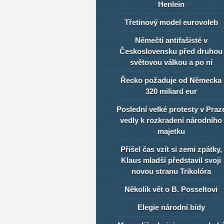
Henlein
Třetinový model eurovoleb
Němečtí antifašisté v
Československu před druhou
světovou válkou a po ní
Řecko požaduje od Německa
320 miliard eur
Poslední velké protesty v Praz
vedly k rozkradení národního
majetku
Přišel čas vzít si zemi zpátky,
Klaus mladší představil svoji
novou stranu Trikolóra
Několik vět o B. Posseltovi
Elegie národní bídy