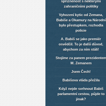
spřízněnost s některými
zahraničními politiky
Vyhození kytic od Zemana,
Babiše a Okamury na Národní
bylo přestupkem, rozhodla
policie
A. Babiš se jako premiér
osvědčil. To je další důvod,
abychom za ním stáli!
Stojíme za panem prezidente
M. Zemanem
Jsem Čech!
Babišova vláda přežila
Když nejde svrhnout Babiš
parlamentní cestou, půjde to
jinak?