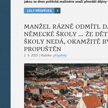
jakou se dnes politická mašinérie snaží převrátit dějin
CELÝ PŘÍSPĚVEK
MANŽEL RÁZNĚ ODMÍTL D
NĚMECKÉ ŠKOLY ... ŽE DĚ
ŠKOLY NEDÁ, OKAMŽITĚ B
PROPUŠTĚN
1. 9. 2025
|
Rubrika:
příspěvky