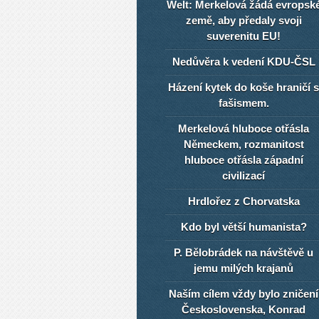
Welt: Merkelová žádá evropsk
země, aby předaly svoji
suverenitu EU!
Nedůvěra k vedení KDU-ČSL
Házení kytek do koše hraničí s
fašismem.
Merkelová hluboce otřásla
Německem, rozmanitost
hluboce otřásla západní
civilizací
Hrdlořez z Chorvatska
Kdo byl větší humanista?
P. Bělobrádek na návštěvě u
jemu milých krajanů
Naším cílem vždy bylo zničení
Československa, Konrad