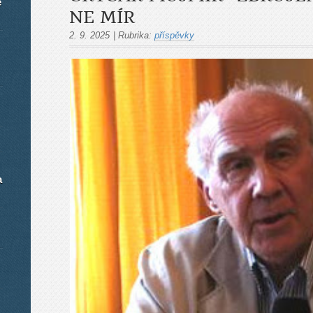
é
NE MÍR
2. 9. 2025
|
Rubrika:
příspěvky
a