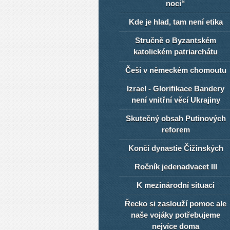
noci“
Kde je hlad, tam není etika
Stručně o Byzantském
katolickém patriarchátu
Češi v německém chomoutu
Izrael - Glorifikace Bandery
není vnitřní věcí Ukrajiny
Skutečný obsah Putinových
reforem
Končí dynastie Čižinských
Ročník jedenadvacet III
K mezinárodní situaci
Řecko si zaslouží pomoc ale
naše vojáky potřebujeme
nejvíce doma