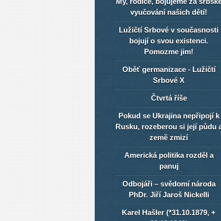
My, rodiče, bojujeme za srbsk
vyučování našich dětí!
Lužičtí Srbové v současnosti
bojují o svou existenci.
Pomozme jim!
Oběť germanizace - Lužičtí
Srbové X
Čtvrtá říše
Pokud se Ukrajina nepřipojí k
Rusku, rozeberou si její půdu 
země zmizí
Americká politika rozděl a
panuj
Odbojáři – svědomí národa
PhDr. Jiří Jaroš Nickelli
Karel Hašler (*31.10.1879, +