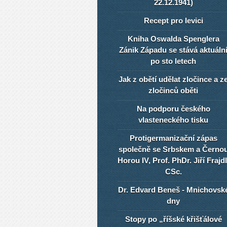
22.12.1941)
Recept pro levici
Kniha Oswalda Spenglera
Zánik Západu se stává aktuáln
po sto letech
Jak z obětí udělat zločince a z
zločinců oběti
Na podporu českého
vlasteneckého tisku
Protigermanizační zápas
společně se Srbskem a Černo
Horou IV, Prof. PhDr. Jiří Frajdl
CSc.
Dr. Edvard Beneš - Mnichovsk
dny
Stopy po „říšské křišťálové