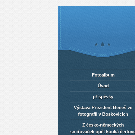
Fotoalbum
Úvod
příspěvky
Výstava Prezident Beneš ve
fotografii v Boskovicích
Z česko-německých
smiřovaček opět kouká čertov