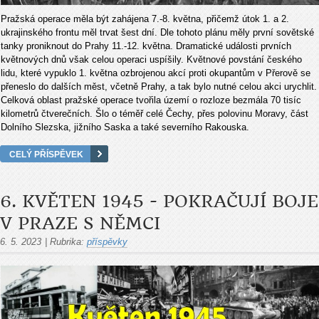
Pražská operace m
ěla být zahájena 7.-8. května, přičemž útok 1. a 2.
ukrajinského frontu měl trvat šest dní. Dle tohoto plánu měly první sovětské
tanky proniknout do Prahy 11.-12. května. Dramatické události prvních
květnových dnů však celou operaci uspíšily. Květnové povstání českého
lidu, které vypuklo 1. května ozbrojenou akcí proti okupantům v Přerově se
přeneslo do dalších měst, včetně Prahy, a tak bylo nutné celou akci urychlit.
Celková oblast pražské operace tvořila území o rozloze bezmála 70 tisíc
kilometrů čtverečních. Šlo o téměř celé Čechy, přes polovinu Moravy, část
Dolního Slezska, jižního Saska a také severního Rakouska.
CELÝ PŘÍSPĚVEK
6. KVĚTEN 1945 - POKRAČUJÍ BOJE
V PRAZE S NĚMCI
6. 5. 2023
|
Rubrika:
příspěvky