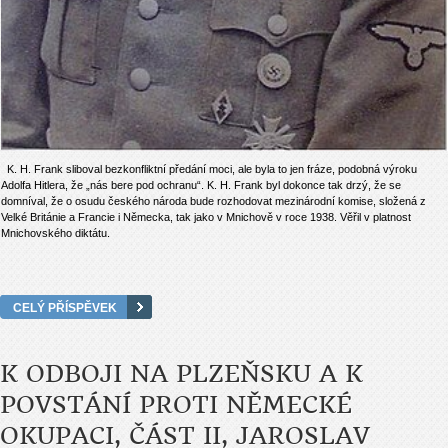
K. H. Frank sliboval bezkonfliktní předání moci, ale byla to jen fráze, podobná výroku
Adolfa Hitlera, že „nás bere pod ochranu“. K. H. Frank byl dokonce tak drzý, že se
domníval, že o osudu českého národa bude rozhodovat mezinárodní komise, složená z
Velké Británie a Francie i Německa, tak jako v Mnichově v roce 1938. Věřil v platnost
Mnichovského diktátu.
CELÝ PŘÍSPĚVEK
K ODBOJI NA PLZEŇSKU A K
POVSTÁNÍ PROTI NĚMECKÉ
OKUPACI, ČÁST II, JAROSLAV