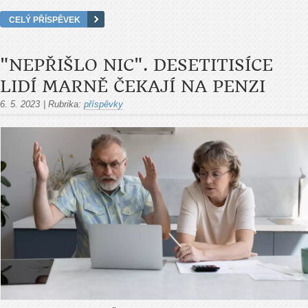
CELÝ PŘÍSPĚVEK
"NEPŘIŠLO NIC". DESETITISÍCE
LIDÍ MARNĚ ČEKAJÍ NA PENZI
6. 5. 2023
|
Rubrika:
příspěvky