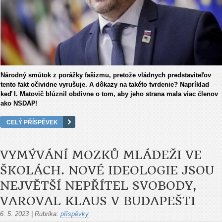
Národný smútok z porážky fašizmu, pretože vládnych predstaviteľov
tento fakt očividne vyrušuje. A dôkazy na takéto tvrdenie? Napríklad
keď I. Matovič blúznil obdivne o tom, aby jeho strana mala viac členov
ako NSDAP
!
CELÝ PŘÍSPĚVEK
VYMÝVÁNÍ MOZKŮ MLÁDEŽI VE
ŠKOLÁCH. NOVÉ IDEOLOGIE JSOU
NEJVĚTŠÍ NEPŘÍTEL SVOBODY,
VAROVAL KLAUS V BUDAPEŠTI
6. 5. 2023
|
Rubrika:
příspěvky