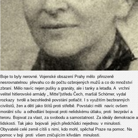
Boje to byly nerovné. Vojenské obsazení Prahy mělo přirozeně
nesrovnatelnou převahu co do počtu ozbrojených mužů a co do množství
zbraní. Mělo navíc nejen pušky a granáty, ale i tanky
a letadla. A vrchní
velitel hitlerovské armády „ Mitte“(středu Čech, maršál Schörner, vydal
rozkazy tvrdě a bezohledně povstání potlačit. I s využitím bezbranných
civilistů, žen a dětí jako
štítů proti střelbě.
Povstalci měli navíc ovšem
morální sílu a odhodlání bojovat proti nelidskému útlaku, proti bezpráví a
teroru. Bojovat za vlast, za svobodu a samostatnost. Za ideály demokracie a
lidskosti. Tak jako bojovali jejich předchůdci nejednou v minulosti.
Obyvatelé celé země cítili s nimi, kdo mohl, spěchal Praze na pomoc. Na
pomoc v boji proti všem zničujícím křivdám minulosti.