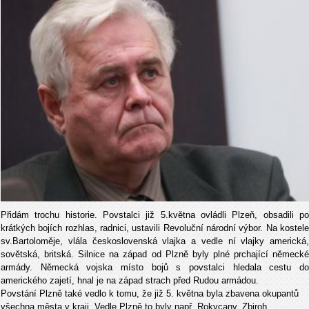
Přidám trochu historie. Povstalci již 5.května ovládli Plzeň, obsadili po
krátkých bojích rozhlas, radnici, ustavili Revoluční národní výbor. Na kostele
sv.Bartoloměje, vlála československá vlajka a vedle ní vlajky americká,
sovětská, britská. Silnice na západ od Plzně byly plné prchající německé
armády. Německá vojska místo bojů s povstalci hledala cestu do
amerického zajetí, hnal je na západ strach před Rudou armádou.
Povstání Plzně také vedlo k tomu, že již 5. května byla zbavena okupantů
všechna města v kraji. Vedle Plzně to byly např. Rokycany, Zbiroh,