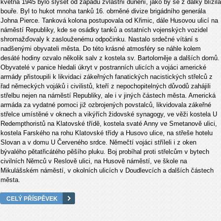
května 1945 bylo slyšet od západu zvláštní dunění, jako by se z dálky blížila
bouře. Byl to hukot mnoha tanků 16. obrněné divize brigádního generála
Johna Pierce. Tanková kolona postupovala od Křimic, dále Husovou ulicí na
náměstí Republiky, kde se osádky tanků a ostatních vojenských vozidel
shromažďovaly k zaslouženému odpočinku. Nastalo srdečné vítání s
nadšenými obyvateli města. Do této krásné atmosféry se náhle kolem
desáté hodiny ozvalo několik salv z kostela sv. Bartoloměje a dalších domů.
Obyvatelé v panice hledali úkryt v postranních ulicích a vojáci americké
armády přistoupili k likvidaci zákeřných fanatických nacistických střelců z
řad německých vojáků i civilistů, kteří z nepochopitelných důvodů zahájili
střelbu nejen na náměstí Republiky, ale i v jiných částech města. Americká
armáda za vydatné pomoci již ozbrojených povstalců, likvidovala zákeřné
střelce umístěné v oknech a vikýřích židovské synagogy, ve věži kostela U
Redempthoristů na Klatovské třídě, kostela svaté Anny ve Smetanově ulici,
kostela Farského na rohu Klatovské třídy a Husovo ulice, na střeše hotelu
Slovan a v domu U Červeného srdce. Němečtí vojáci stříleli i z oken
bývalého pětatřicátého pěšího pluku. Boj probíhal proti střelcům v bytech
civilních Němců v Reslově ulici, na Husově náměstí, ve škole na
Mikulášském náměstí, v okolních ulicích v Doudlevcích a dalších částech
města.
CELÝ PŘÍSPĚVEK