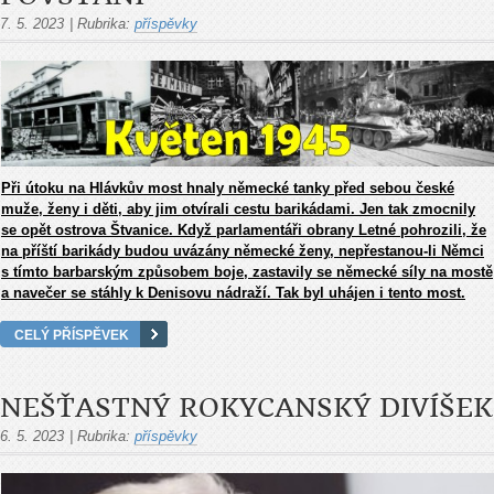
7. 5. 2023
|
Rubrika:
příspěvky
Při útoku na Hlávkův most hnaly německé tanky před sebou české
muže, ženy i děti, aby jim otvírali cestu barikádami. Jen tak zmocnily
se opět ostrova Štvanice. Když parlamentáři obrany Letné pohrozili, že
na příští barikády budou uvázány německé ženy, nepřestanou-li Němci
s tímto barbarským způsobem boje, zastavily se německé síly na mostě
a navečer se stáhly k Denisovu nádraží. Tak byl uhájen i tento most.
CELÝ PŘÍSPĚVEK
NEŠŤASTNÝ ROKYCANSKÝ DIVÍŠEK
6. 5. 2023
|
Rubrika:
příspěvky