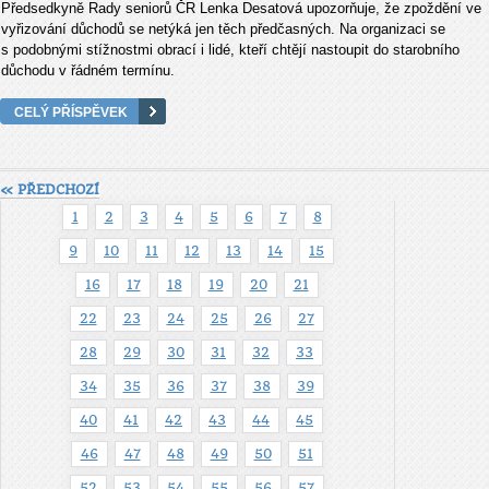
Předsedkyně Rady seniorů ČR Lenka Desatová upozorňuje, že zpoždění ve
vyřizování důchodů se netýká jen těch předčasných. Na organizaci se
s podobnými stížnostmi obrací i lidé, kteří chtějí nastoupit do starobního
důchodu v řádném termínu.
CELÝ PŘÍSPĚVEK
« PŘEDCHOZÍ
1
2
3
4
5
6
7
8
9
10
11
12
13
14
15
16
17
18
19
20
21
22
23
24
25
26
27
28
29
30
31
32
33
34
35
36
37
38
39
40
41
42
43
44
45
46
47
48
49
50
51
52
53
54
55
56
57