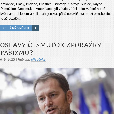
Kralovice, Plasy, Blovice, Přeštíce, Dobřany, Klatovy, Sušice, Kdyně,
Domažlice, Nepomuk… Američané byli všude vítáni, jako vzácní hosté
květinami, chlebem a solí. Tehdy nikdo příliš nerozlišoval mezi osvoboditeli,
to až později…
CELÝ PŘÍSPĚVEK
OSLAVY ČI SMÚTOK ZPORÁŽKY
FAŠIZMU?
6. 5. 2023
|
Rubrika:
příspěvky