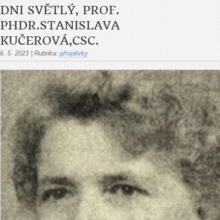
DNI SVĚTLÝ, PROF.
PHDR.STANISLAVA
KUČEROVÁ,CSC.
6. 5. 2023
|
Rubrika:
příspěvky