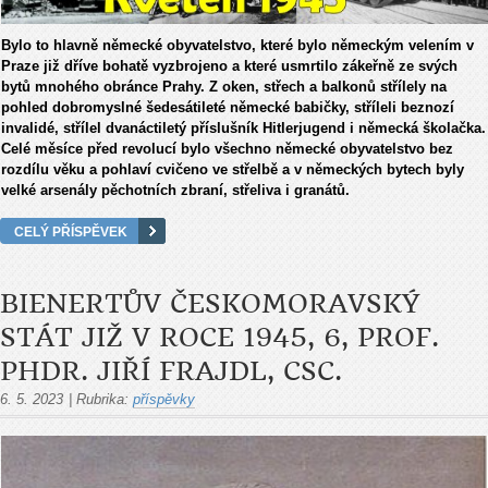
Bylo to hlavně německé obyvatelstvo, které bylo německým velením v
Praze již dříve bohatě vyzbrojeno a které usmrtilo zákeřně ze svých
bytů mnohého obránce Prahy. Z oken, střech a balkonů střílely na
pohled dobromyslné šedesátileté německé babičky, stříleli beznozí
invalidé, střílel dvanáctiletý příslušník Hitlerjugend i německá školačka.
Celé měsíce před revolucí bylo všechno německé obyvatelstvo bez
rozdílu věku a pohlaví cvičeno ve střelbě a v německých bytech byly
velké arsenály pěchotních zbraní, střeliva i granátů.
CELÝ PŘÍSPĚVEK
BIENERTŮV ČESKOMORAVSKÝ
STÁT JIŽ V ROCE 1945, 6, PROF.
PHDR. JIŘÍ FRAJDL, CSC.
6. 5. 2023
|
Rubrika:
příspěvky