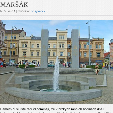
MARŠÁK
6. 5. 2023
|
Rubrika:
příspěvky
Pamětníci si jistě rádi vzpomínají, že v brzkých ranních hodinách dne 6.