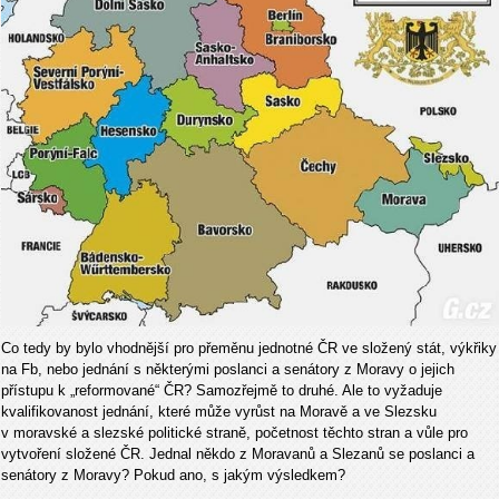
Co tedy by bylo vhodnější pro přeměnu jednotné ČR ve složený stát, výkřiky
na Fb, nebo jednání s některými poslanci a senátory z Moravy o jejich
přístupu k „reformované“ ČR? Samozřejmě to druhé. Ale to vyžaduje
kvalifikovanost jednání, které může vyrůst na Moravě a ve Slezsku
v moravské a slezské politické straně, početnost těchto stran a vůle pro
vytvoření složené ČR. Jednal někdo z Moravanů a Slezanů se poslanci a
senátory z Moravy? Pokud ano, s jakým výsledkem?