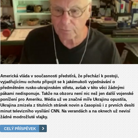
Americká vláda v současnosti předstírá, že přechází k postoji,
vyjadřujícímu ochotu připojit se k jakémukoli vyjednávání o
předmětném rusko-ukrajinském střetu, avšak v této věci žádnými
pákami nedisponuje. Takže na obzoru není nic než jen další vojenské
ponížení pro Ameriku. Média už ve značné míře Ukrajinu opustila,
Ukrajina zmizela z titulních stránek novin a časopisů i z prvních desíti
minut televizního vysílání CNN. Na verandách a na oknech už nevisí
žádné modrožluté vlajky.
CELÝ PŘÍSPĚVEK