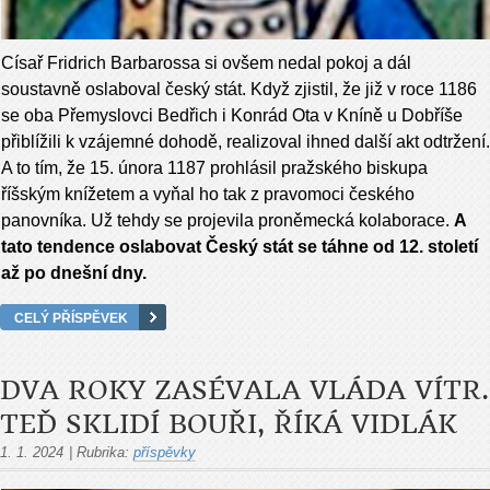
Císař Fridrich Barbarossa si ovšem nedal pokoj a dál
soustavně oslaboval český stát. Když zjistil, že již v roce 1186
se oba Přemyslovci Be­dřich i Konrád Ota v Kníně u Dobříše
přiblížili k vzájemné dohodě, realizoval ihned další akt odtržení.
A to tím, že 15. února 1187 prohlásil pražského bis­kupa
říšským knížetem a vyňal ho tak z pravomoci českého
panovníka. Už tehdy se projevila proněmecká kolaborace.
A
tato tendence oslabovat Český stát se táhne od 12. století
až po dnešní dny.
CELÝ PŘÍSPĚVEK
DVA ROKY ZASÉVALA VLÁDA VÍTR.
TEĎ SKLIDÍ BOUŘI, ŘÍKÁ VIDLÁK
1. 1. 2024
|
Rubrika:
příspěvky