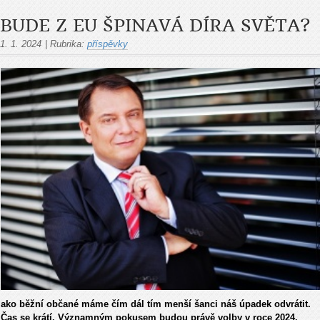
BUDE Z EU ŠPINAVÁ DÍRA SVĚTA?
1. 1. 2024
|
Rubrika:
příspěvky
ako běžní občané máme čím dál tím menší šanci náš úpadek odvrátit.
Čas se krátí. Významným pokusem budou právě volby v roce 2024.