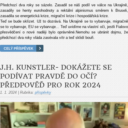
Předchozí dva roky se sázelo. Zasadil se náš podíl ve válce na Ukrajině,
zasadily se henty eurohodnoty a rektální alpinismus směrem k Bruseli,
zasadila se energetická krize, migrační krize i hospodářská krize.
Teď se bude sklízet. Už to dozrává. Na Ukrajině se to vybarvuje, migračně
se to vybarvuje, EU se vybarvuje... Teď uvidíme na vlastní oči, jestli Fialovo
přesvědčení o nové naději bylo oprávněné.Nemohu se ubránit dojmu, že
předchozí dva roky vláda zasévala vítr a teď sklidí bouři.
CELÝ PŘÍSPĚVEK
J.H. KUNSTLER- DOKÁŽETE SE
PODÍVAT PRAVDĚ DO OČÍ?
PŘEDPOVĚĎ PRO ROK 2024
1. 1. 2024
|
Rubrika:
příspěvky