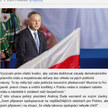
1. 1. 2024
|
Rubrika:
příspěvky
Vyzývám proto vládní koalici, aby začala dodržovat zásady demokratického
právního státu a respektovala občany bez ohledu na jejich politické
názory. To by měla být vaše politická novoroční předsevzetí! Musíme to říci
jasně: právní chaos a vnitřní konflikty v Polsku vedou k oslabení našeho
státu a následně k oslabení naší bezpečnosti.“
Z této situace polský prezident Andrzej Duda seznámil se svými závěry.
„Jsem připraven spolupracovat na nejdůležitějších otázkách pro Polsko, ale
jsem připraven i na situaci, že vláda takovou spolupráci nebude chtít!“