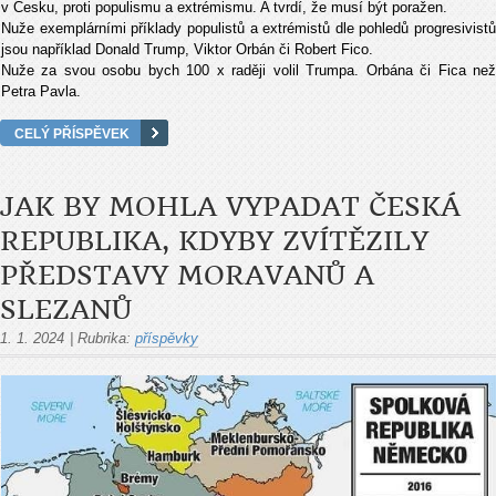
v Česku, proti populismu a extrémismu. A tvrdí, že musí být poražen.
Nuže exemplárními příklady populistů a extrémistů dle pohledů progresivistů
jsou například Donald Trump, Viktor Orbán či Robert Fico.
Nuže za svou osobu bych 100 x raději volil Trumpa. Orbána či Fica než
Petra Pavla.
CELÝ PŘÍSPĚVEK
JAK BY MOHLA VYPADAT ČESKÁ
REPUBLIKA, KDYBY ZVÍTĚZILY
PŘEDSTAVY MORAVANŮ A
SLEZANŮ
1. 1. 2024
|
Rubrika:
příspěvky