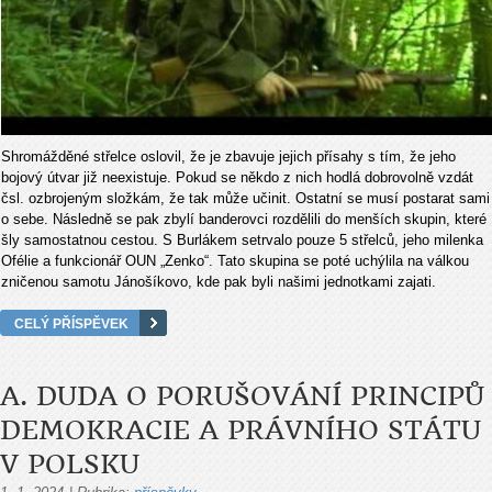
Shromážděné střelce oslovil, že je zbavuje jejich přísahy s tím, že jeho
bojový útvar již neexistuje. Pokud se někdo z nich hodlá dobrovolně vzdát
čsl. ozbrojeným složkám, že tak může učinit. Ostatní se musí postarat sami
o sebe. Následně se pak zbylí banderovci rozdělili do menších skupin, které
šly samostatnou cestou. S Burlákem setrvalo pouze 5 střelců, jeho milenka
Ofélie a funkcionář OUN „Zenko“. Tato skupina se poté uchýlila na válkou
zničenou samotu Jánošíkovo, kde pak byli našimi jednotkami zajati.
CELÝ PŘÍSPĚVEK
A. DUDA O PORUŠOVÁNÍ PRINCIPŮ
DEMOKRACIE A PRÁVNÍHO STÁTU
V POLSKU