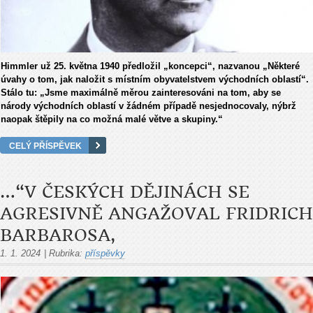
Himmler už 25. května 1940 předložil „koncepci“, nazvanou „Některé
úvahy o tom, jak naložit s místním obyvatelstvem východních oblastí“.
Stálo tu: „Jsme maximálně měrou zainteresováni na tom, aby se
národy východních oblastí v žádném případě nesjednocovaly, nýbrž
naopak štěpily na co možná malé větve a skupiny.“
CELÝ PŘÍSPĚVEK
…“V ČESKÝCH DĚJINÁCH SE
AGRESIVNĚ ANGAŽOVAL FRIDRICH
BARBAROSA,
1. 1. 2024
|
Rubrika:
příspěvky