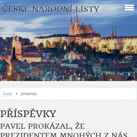
ČESKÉ NÁRODNÍ LISTY
›
Úvod
příspěvky
PŘÍSPĚVKY
PAVEL PROKÁZAL, ŽE
PREZIDENTEM MNOHÝCH Z NÁS