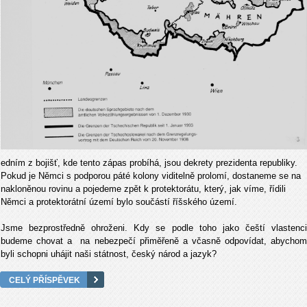
edním z bojišť, kde tento zápas probíhá, jsou dekrety prezidenta republiky.
Pokud je Němci s podporou páté kolony viditelně prolomí, dostaneme se na
nakloněnou rovinu a pojedeme zpět k protektorátu, který, jak víme, řídili
Němci a protektorátní území bylo součástí říšského území.
Jsme bezprostředně ohroženi. Kdy se podle toho jako čeští vlastenci
budeme chovat a na nebezpečí přiměřeně a včasně odpovídat, abychom
byli schopni uhájit naši státnost, český národ a jazyk?
CELÝ PŘÍSPĚVEK