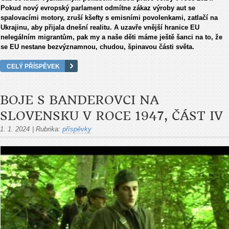
Pokud nový evropský parlament odmítne zákaz výroby aut se
spalovacími motory, zruší kšefty s emisními povolenkami, zatlačí na
Ukrajinu, aby přijala dnešní realitu. A uzavře vnější hranice EU
nelegálním migrantům, pak my a naše děti máme ještě šanci na to, že
se EU nestane bezvýznamnou, chudou, špinavou části světa.
CELÝ PŘÍSPĚVEK
BOJE S BANDEROVCI NA
SLOVENSKU V ROCE 1947, ČÁST IV
1. 1. 2024
|
Rubrika:
příspěvky