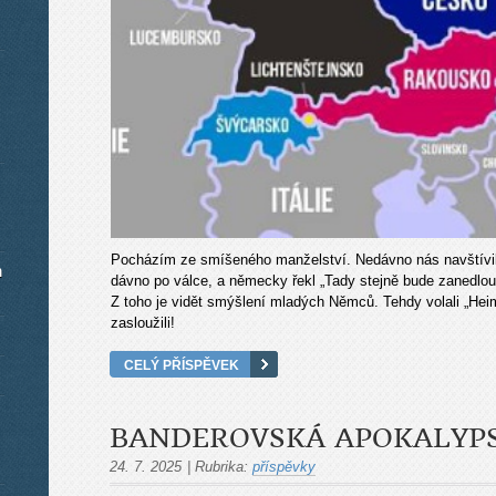
Pocházím ze smíšeného manželství. Nedávno nás navštívil 
m
dávno po válce, a německy řekl „Tady stejně bude zanedlou
Z toho je vidět smýšlení mladých Němců. Tehdy volali „Heim i
zasloužili!
CELÝ PŘÍSPĚVEK
BANDEROVSKÁ APOKALYPSA,
24. 7. 2025
|
Rubrika:
příspěvky