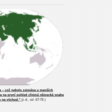
ka – což nebylo zejména u menších
la na první pohled zřejmá německá snaha
em na východ.“
(c.d., str. 67-76 )