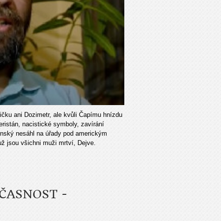
eličku ani Dozimetr, ale kvůli Čapímu hnízdu
eristán, nacistické symboly, zavírání
lenský nesáhl na úřady pod americkým
ž jsou všichni muži mrtví, Dejve.
ČASNOST -