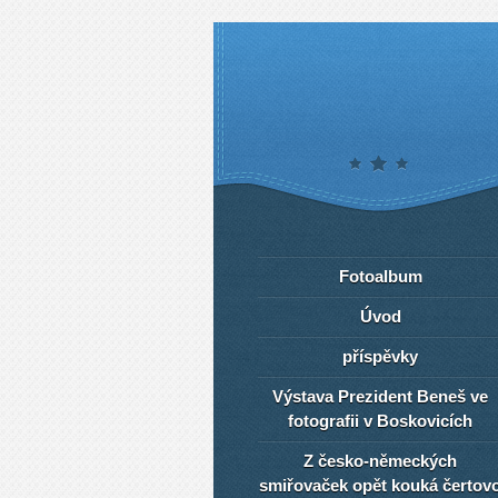
Fotoalbum
Úvod
příspěvky
Výstava Prezident Beneš ve
fotografii v Boskovicích
Z česko-německých
smiřovaček opět kouká čertov