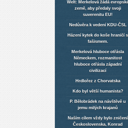
Welt: Merkelová žádá evropsk
země, aby předaly svoji
suverenitu EU!
Nedůvěra k vedení KDU-ČSL
Házení kytek do koše hraničí s
fašismem.
Merkelová hluboce otřásla
Německem, rozmanitost
hluboce otřásla západní
civilizací
Hrdlořez z Chorvatska
Kdo byl větší humanista?
P. Bělobrádek na návštěvě u
jemu milých krajanů
Naším cílem vždy bylo zničení
Československa, Konrad