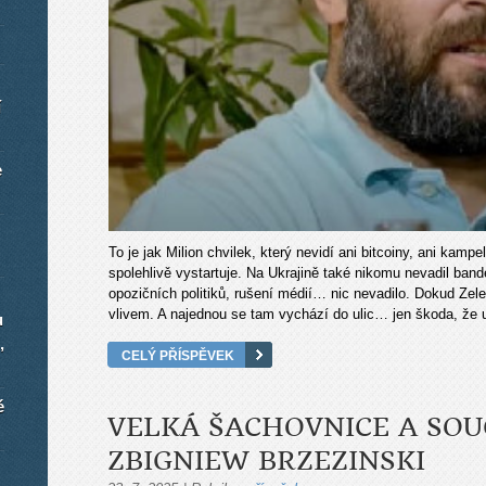
í
e
To je jak Milion chvilek, který nevidí ani bitcoiny, ani kamp
spolehlivě vystartuje. Na Ukrajině také nikomu nevadil band
opozičních politiků, rušení médií… nic nevadilo. Dokud Ze
vlivem. A najednou se tam vychází do ulic… jen škoda, že u
u
,
CELÝ PŘÍSPĚVEK
é
VELKÁ ŠACHOVNICE A SOU
ZBIGNIEW BRZEZINSKI