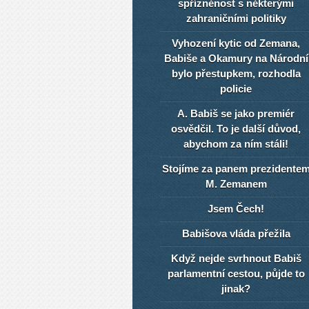
spřízněnost s některými
zahraničními politiky
Vyhození kytic od Zemana,
Babiše a Okamury na Národní
bylo přestupkem, rozhodla
policie
A. Babiš se jako premiér
osvědčil. To je další důvod,
abychom za ním stáli!
Stojíme za panem prezidente
M. Zemanem
Jsem Čech!
Babišova vláda přežila
Když nejde svrhnout Babiš
parlamentní cestou, půjde to
jinak?