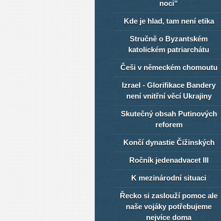
noci“
Kde je hlad, tam není etika
Stručně o Byzantském
katolickém patriarchátu
Češi v německém chomoutu
Izrael - Glorifikace Bandery
není vnitřní věcí Ukrajiny
Skutečný obsah Putinových
reforem
Končí dynastie Čižinských
Ročník jedenadvacet III
K mezinárodní situaci
Řecko si zaslouží pomoc ale
naše vojáky potřebujeme
nejvíce doma