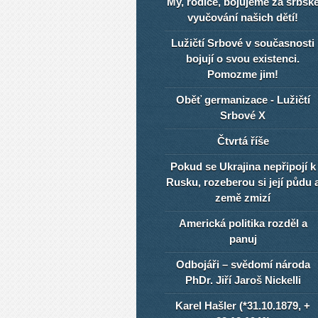
My, rodiče, bojujeme za srbsk
vyučování našich dětí!
Lužičtí Srbové v současnosti
bojují o svou existenci.
Pomozme jim!
Oběť germanizace - Lužičtí
Srbové X
Čtvrtá říše
Pokud se Ukrajina nepřipojí k
Rusku, rozeberou si její půdu 
země zmizí
Americká politika rozděl a
panuj
Odbojáři – svědomí národa
PhDr. Jiří Jaroš Nickelli
Karel Hašler (*31.10.1879, +