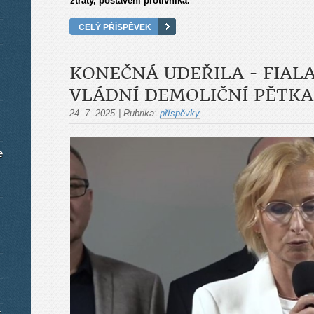
ztráty, postavení protivníka.
CELÝ PŘÍSPĚVEK
KONEČNÁ UDEŘILA - FIAL
VLÁDNÍ DEMOLIČNÍ PĚTKA
24. 7. 2025
|
Rubrika:
příspěvky
e