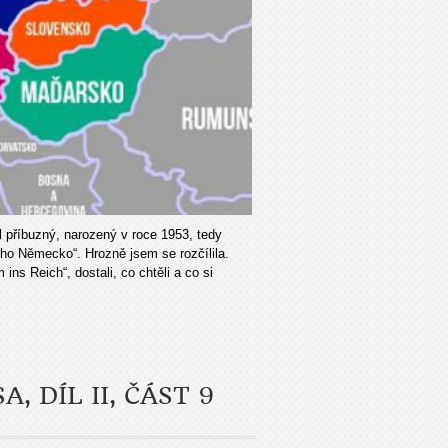
příbuzný, narozený v roce 1953, tedy
ho Německo“. Hrozně jsem se rozčílila.
ns Reich“, dostali, co chtěli a co si
 DÍL II, ČÁST 9