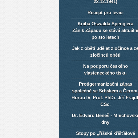
22.12.1941)
Recept pro levici
Kniha Oswalda Spenglera
Zánik Západu se stává aktuáln
po sto letech
Jak z obětí udělat zločince a z
zločinců oběti
Na podporu českého
vlasteneckého tisku
Protigermanizační zápas
společně se Srbskem a Černo
Horou IV, Prof. PhDr. Jiří Frajdl
CSc.
Dr. Edvard Beneš - Mnichovsk
dny
Stopy po „říšské křišťálové