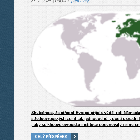
23. 7. 2025
|
Rubrika:
příspěvky
Skutečnost, že střední Evropa přijala vůdčí roli Němec
středoevropských zemí tak jednoduché -, dosti usnadni
, aby se klíčové evropské instituce posunovaly i směr
CELÝ PŘÍSPĚVEK