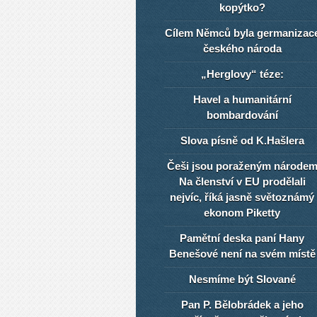
kopýtko?
Cílem Němců byla germanizac
českého národa
„Herglovy“ téze:
Havel a humanitární
bombardování
Slova písně od K.Hašlera
Češi jsou poraženým národe
Na členství v EU prodělali
nejvíc, říká jasně světoznámý
ekonom Piketty
Pamětní deska paní Hany
Benešové není na svém místě
Nesmíme být Slované
Pan P. Bělobrádek a jeho