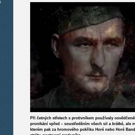
é
Při četných střetech s protivníkem používaly osvědčen
pronikání vpřed – soustředěním všech sil a krátké, ale
kterém pak za hromového pokřiku Horé nebo Horé Bander