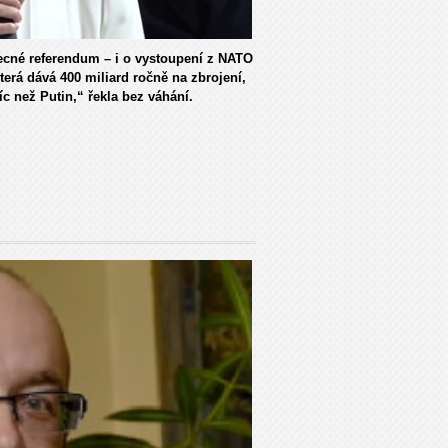
cné referendum – i o vystoupení z NATO
terá dává 400 miliard ročně na zbrojení,
íc než Putin,“ řekla bez váhání.