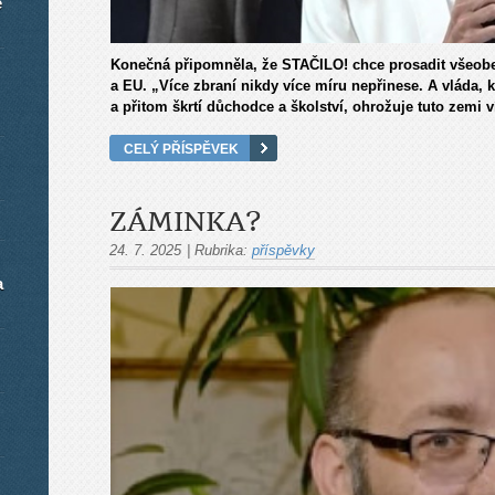
é
Konečná připomněla, že STAČILO! chce prosadit všeobe
a EU. „Více zbraní nikdy více míru nepřinese. A vláda, k
a přitom škrtí důchodce a školství, ohrožuje tuto zemi v
CELÝ PŘÍSPĚVEK
ZÁMINKA?
24. 7. 2025
|
Rubrika:
příspěvky
a