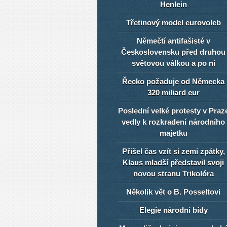
Henlein
Třetinový model eurovoleb
Němečtí antifašisté v
Československu před druhou
světovou válkou a po ní
Řecko požaduje od Německa
320 miliard eur
Poslední velké protesty v Praz
vedly k rozkradení národního
majetku
Přišel čas vzít si zemi zpátky,
Klaus mladší představil svoji
novou stranu Trikolóra
Několik vět o B. Posseltovi
Elegie národní bídy