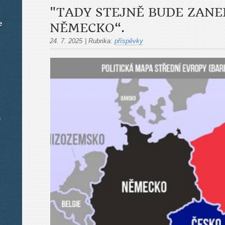
"TADY STEJNĚ BUDE ZAN
e
NĚMECKO“.
24. 7. 2025
|
Rubrika:
příspěvky
m