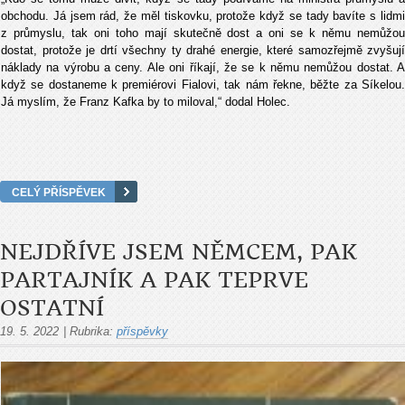
obchodu. Já jsem rád, že měl tiskovku, protože když se tady bavíte s lidmi
z průmyslu, tak oni toho mají skutečně dost a oni se k němu nemůžou
dostat, protože je drtí všechny ty drahé energie, které samozřejmě zvyšují
náklady na výrobu a ceny. Ale oni říkají, že se k němu nemůžou dostat. A
když se dostaneme k premiérovi Fialovi, tak nám řekne, běžte za Síkelou.
Já myslím, že Franz Kafka by to miloval,“ dodal Holec.
CELÝ PŘÍSPĚVEK
NEJDŘÍVE JSEM NĚMCEM, PAK
PARTAJNÍK A PAK TEPRVE
OSTATNÍ
19. 5. 2022
|
Rubrika:
příspěvky