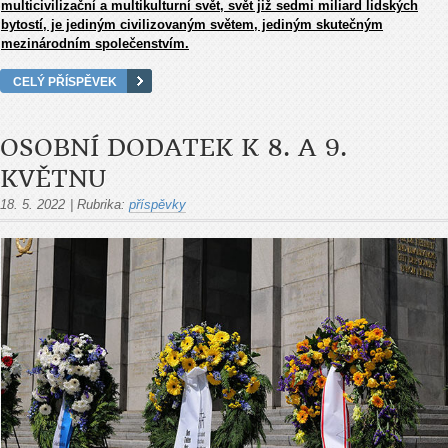
multicivilizační a multikulturní svět, svět již sedmi miliard lidských
bytostí, je jediným civilizovaným světem, jediným skutečným
mezinárodním společenstvím.
CELÝ PŘÍSPĚVEK
OSOBNÍ DODATEK K 8. A 9.
KVĚTNU
18. 5. 2022
|
Rubrika:
příspěvky