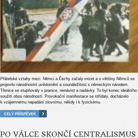
Přátelské vztahy mezi Němci a Čechy začaly mizet a u většiny Němců se
projevilo národnostní uvědomění a sounáležitost s německým národem.
Třenice se stupňovaly v pranice, nenávist a nadávky. To byl konec ideálního
soužití obou národností. Provokační manifestace se střídaly, docházelo
k vzájemnému napadání slovnímu, někdy i k fyzickému.
CELÝ PŘÍSPĚVEK
PO VÁLCE SKONČÍ CENTRALISMUS