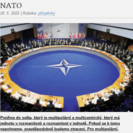
NATO
18. 5. 2022
|
Rubrika:
příspěvky
Pojďme do světa, který je multipolární a multicentrický, který má
jednotu v rozmanitosti a rozmanitost v jednotě. Pokud se k tomu
nepohneme, pravděpodobně budeme ztraceni. Pro multipolární,