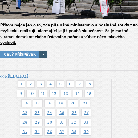
Přitom nejde jen o to, zda příslušné ministerstvo a poslušné soudy tuto
myšlenku realizují, alarmující je již pouhá skutečnost, že je možné
v rámci demokratického ústavního pořádku vůbec něco takového
vyslovit.
CELÝ PŘÍSPĚVEK
« PŘEDCHOZÍ
1
2
3
4
5
6
7
8
9
10
11
12
13
14
15
16
17
18
19
20
21
22
23
24
25
26
27
28
29
30
31
32
33
34
35
36
37
38
39