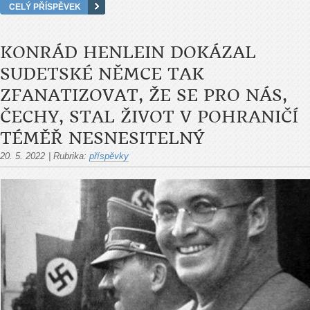
CELÝ PŘÍSPĚVEK
KONRÁD HENLEIN DOKÁZAL
SUDETSKÉ NĚMCE TAK
ZFANATIZOVAT, ŽE SE PRO NÁS,
ČECHY, STAL ŽIVOT V POHRANIČÍ
TÉMĚŘ NESNESITELNÝ
20. 5. 2022
|
Rubrika:
příspěvky