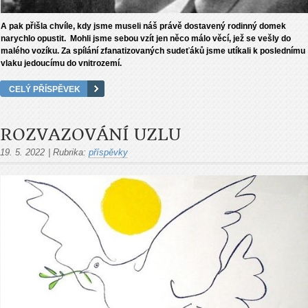
A pak přišla chvíle, kdy jsme museli náš právě dostavený rodinný domek
narychlo opustit. Mohli jsme sebou vzít jen něco málo věcí, jež se vešly do
malého vozíku. Za spílání zfanatizovaných sudeťáků jsme utíkali k poslednímu
vlaku jedoucímu do vnitrozemí.
CELÝ PŘÍSPĚVEK
ROZVAZOVÁNÍ UZLU
19. 5. 2022
|
Rubrika:
příspěvky