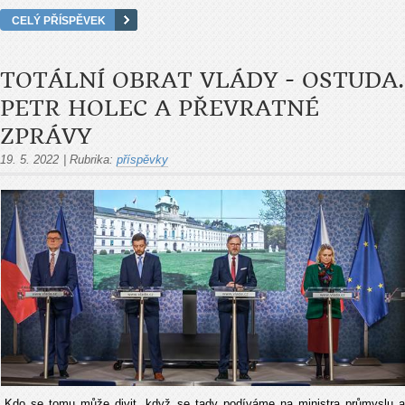
CELÝ PŘÍSPĚVEK
TOTÁLNÍ OBRAT VLÁDY - OSTUDA.
PETR HOLEC A PŘEVRATNÉ
ZPRÁVY
19. 5. 2022
|
Rubrika:
příspěvky
„Kdo se tomu může divit, když se tady podíváme na ministra průmyslu a