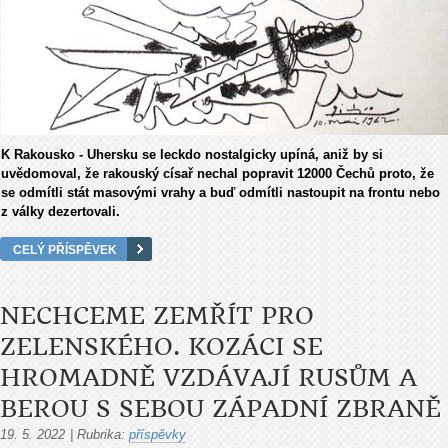
K Rakousko - Uhersku se leckdo nostalgicky upíná, aniž by si
uvědomoval, že rakouský císař nechal popravit 12000 Čechů proto, že
se odmítli stát masovými vrahy a buď odmítli nastoupit na frontu nebo
z války dezertovali.
CELÝ PŘÍSPĚVEK
NECHCEME ZEMŘÍT PRO
ZELENSKÉHO. KOZÁCI SE
HROMADNĚ VZDÁVAJÍ RUSŮM A
BEROU S SEBOU ZÁPADNÍ ZBRANĚ
19. 5. 2022
|
Rubrika:
příspěvky