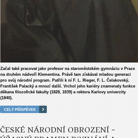
Začal také pracovat jako profesor na staroměstském gymnáziu v Praze
na druhém nádvoří Klementina. Právě tam získával mladou generaci
pro svůj národní program. Patřili k ní F. L. Rieger, F. L. Čelakovský,
František Palacký a mnozí další. Vrchol jeho kariéry znamenaly funkce
děkana filozofické fakulty (1828, 1839) a rektora Karlovy univerzity
(1840).
CELÝ PŘÍSPĚVEK
ČESKÉ NÁRODNÍ OBROZENÍ -