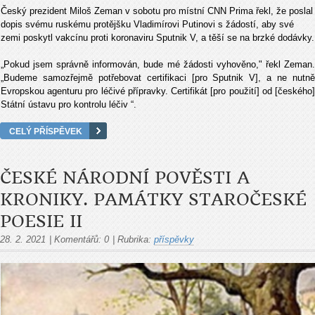
Český prezident Miloš Zeman v sobotu pro místní CNN Prima řekl, že poslal
dopis svému ruskému protějšku Vladimírovi Putinovi s žádostí, aby své
zemi poskytl vakcínu proti koronaviru Sputnik V, a těší se na brzké dodávky.
„Pokud jsem správně informován, bude mé žádosti vyhověno," řekl Zeman.
„Budeme samozřejmě potřebovat certifikaci [pro Sputnik V], a ne nutně
Evropskou agenturu pro léčivé přípravky. Certifikát [pro použití] od [českého]
Státní ústavu pro kontrolu léčiv “.
CELÝ PŘÍSPĚVEK
ČESKÉ NÁRODNÍ POVĚSTI A
KRONIKY. PAMÁTKY STAROČESKÉ
POESIE II
28. 2. 2021
|
Komentářů:
0
|
Rubrika:
příspěvky