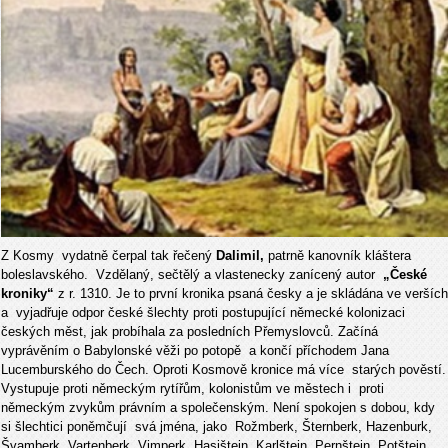
Z Kosmy vydatně čerpal tak řečený
Dalimil,
patrně kanovník kláštera
boleslavského. Vzdělaný, sečtělý a vlastenecky zanícený autor
„České
kroniky“
z r. 1310. Je to první kronika psaná česky a je skládána ve verších
a vyjadřuje odpor české šlechty proti postupující německé kolonizaci
českých měst, jak probíhala za posledních Přemyslovců. Začíná
vyprávěním o Babylonské věži po potopě a končí příchodem Jana
Lucemburského do Čech. Oproti Kosmově kronice má více starých pověstí.
Vystupuje proti německým rytířům, kolonistům ve městech i proti
německým zvykům právním a společenským. Není spokojen s dobou, kdy
si šlechtici poněmčují svá jména, jako Rožmberk, Šternberk, Hazenburk,
Švamberk, Vartenberk, Vimperk, Hasištejn, Karlštejn, Pernštejn, Potštejn