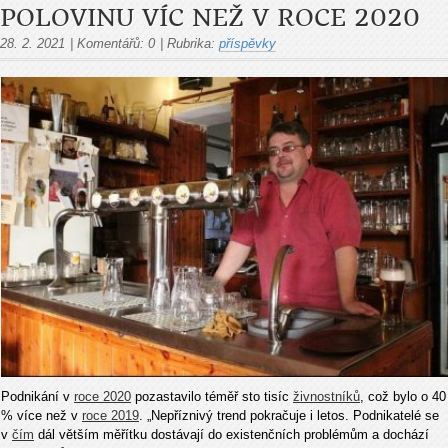
POLOVINU VÍC NEŽ V ROCE 2020
28. 2. 2021
|
Komentářů:
0
|
Rubrika:
příspěvky
Podnikání v
roce 2020
pozastavilo téměř sto tisíc
živnostníků
, což bylo o 40
% více než v
roce 2019
. „Nepříznivý trend pokračuje i letos. Podnikatelé se
v
čím
dál větším měřítku dostávají do existenčních problémům a dochází