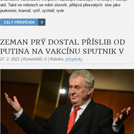
atd. Také ve městech se mění slovník, přibývá převzatých slov jako
purkmistr, kramář, rytíř, rychtář, rynk.
CELÝ PŘÍSPĚVEK
ZEMAN PRÝ DOSTAL PŘÍSLIB OD
PUTINA NA VAKCÍNU SPUTNIK V
27. 2. 2021
|
Komentářů:
0
|
Rubrika:
příspěvky