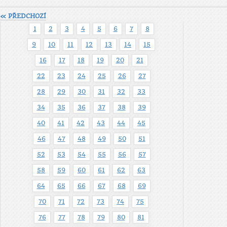
« PŘEDCHOZÍ
1
2
3
4
5
6
7
8
9
10
11
12
13
14
15
16
17
18
19
20
21
22
23
24
25
26
27
28
29
30
31
32
33
34
35
36
37
38
39
40
41
42
43
44
45
46
47
48
49
50
51
52
53
54
55
56
57
58
59
60
61
62
63
64
65
66
67
68
69
70
71
72
73
74
75
76
77
78
79
80
81