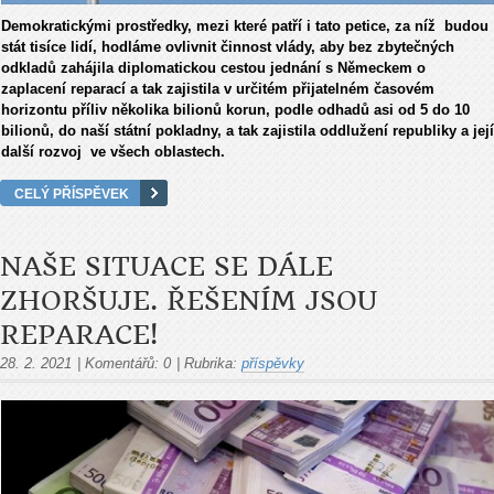
Demokratickými prostředky, mezi které patří i tato petice, za níž budou
stát tisíce lidí, hodláme ovlivnit činnost vlády, aby bez zbytečných
odkladů zahájila diplomatickou cestou jednání s Německem o
zaplacení reparací a tak zajistila v určitém přijatelném časovém
horizontu příliv několika bilionů korun, podle odhadů asi od 5 do 10
bilionů, do naší státní pokladny, a tak zajistila oddlužení republiky a její
další rozvoj ve všech oblastech.
CELÝ PŘÍSPĚVEK
NAŠE SITUACE SE DÁLE
ZHORŠUJE. ŘEŠENÍM JSOU
REPARACE!
28. 2. 2021
|
Komentářů:
0
|
Rubrika:
příspěvky