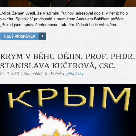
„Miloš Zeman uvedl, že Vladimiru Putinovi adresoval dopis, v němž ho o
vakcínu Sputnik V po dohodě s premiérem Andrejem Babišem požádal.
„Pokud jsem správně informován, tak této žádosti bude vyhověno.
CELÝ PŘÍSPĚVEK
KRYM V BĚHU DĚJIN, PROF. PHDR.
STANISLAVA KUČEROVÁ, CSC.
27. 2. 2021
|
Komentářů:
0
|
Rubrika:
příspěvky