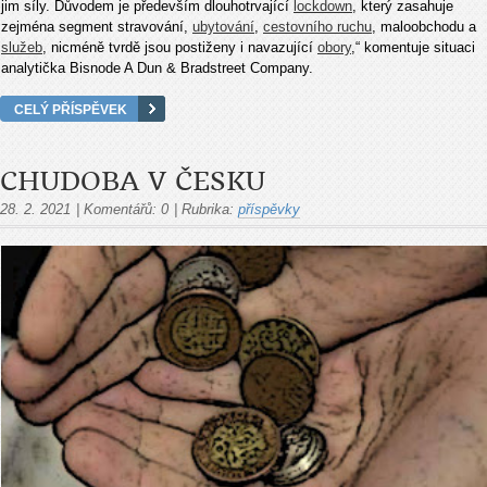
jim síly. Důvodem je především dlouhotrvající
lockdown
, který zasahuje
zejména segment stravování,
ubytování
,
cestovního ruchu
, maloobchodu a
služeb
, nicméně tvrdě jsou postiženy i navazující
obory
,“ komentuje situaci
analytička Bisnode A Dun & Bradstreet Company.
CELÝ PŘÍSPĚVEK
CHUDOBA V ČESKU
28. 2. 2021
|
Komentářů:
0
|
Rubrika:
příspěvky