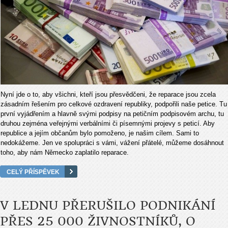
Nyní jde o to, aby všichni, kteří jsou přesvědčeni, že reparace jsou zcela
zásadním řešením pro celkové ozdravení republiky, podpořili naše petice. Tu
první vyjádřením a hlavně svými podpisy na petičním podpisovém archu, tu
druhou zejména veřejnými verbálními či písemnými projevy s peticí. Aby
republice a jejím občanům bylo pomoženo, je našim cílem. Sami to
nedokážeme. Jen ve spolupráci s vámi, vážení přátelé, můžeme dosáhnout
toho, aby nám Německo zaplatilo reparace.
CELÝ PŘÍSPĚVEK
V LEDNU PŘERUŠILO PODNIKÁNÍ
PŘES 25 000 ŽIVNOSTNÍKŮ, O