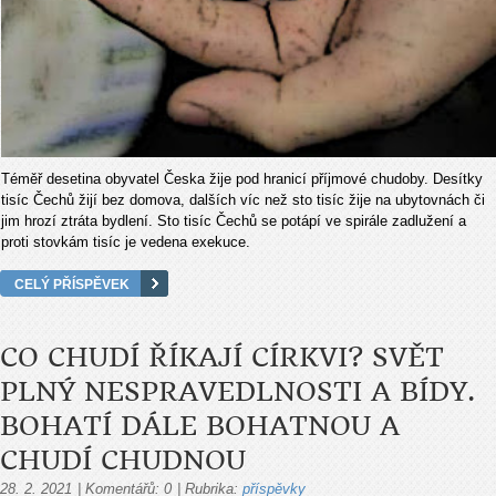
Téměř desetina obyvatel Česka žije pod hranicí příjmové chudoby. Desítky
tisíc Čechů žijí bez domova, dalších víc než sto tisíc žije na ubytovnách či
jim hrozí ztráta bydlení. Sto tisíc Čechů se potápí ve spirále zadlužení a
proti stovkám tisíc je vedena exekuce.
CELÝ PŘÍSPĚVEK
CO CHUDÍ ŘÍKAJÍ CÍRKVI? SVĚT
PLNÝ NESPRAVEDLNOSTI A BÍDY.
BOHATÍ DÁLE BOHATNOU A
CHUDÍ CHUDNOU
28. 2. 2021
|
Komentářů:
0
|
Rubrika:
příspěvky