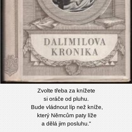
Zvolte třeba za knížete
si oráče od pluhu.
Bude vládnout líp než kníže,
který Němcům paty líže
a dělá jim posluhu."