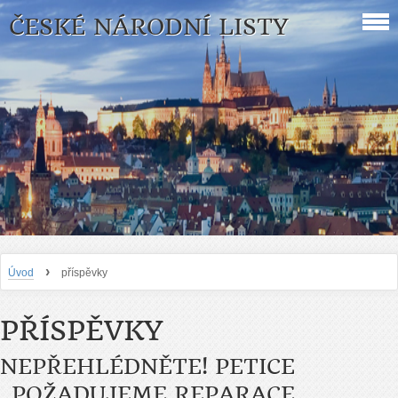
ČESKÉ NÁRODNÍ LISTY
›
Úvod
příspěvky
PŘÍSPĚVKY
NEPŘEHLÉDNĚTE! PETICE
„POŽADUJEME REPARACE,