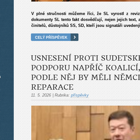
V plné stručnosti můžeme říci, že SL vyrostl z revizi
dokumenty SL tento fakt dosvědčují, nejen jejich text, 
činitelů, důstojníků SS, SD, kteří jsou signatáři uvede
CELÝ PŘÍSPĚVEK
USNESENÍ PROTI SUDETSK
PODPORU NAPŘÍČ KOALICÍ
PODLE NĚJ BY MĚLI NĚMCI
m
REPARACE
11. 5. 2026
|
Rubrika:
příspěvky