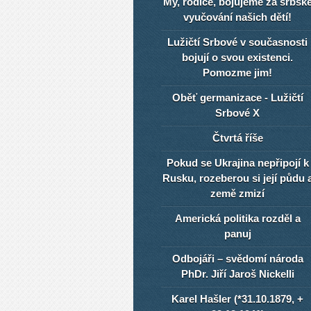
My, rodiče, bojujeme za srbsk
vyučování našich dětí!
Lužičtí Srbové v současnosti
bojují o svou existenci.
Pomozme jim!
Oběť germanizace - Lužičtí
Srbové X
Čtvrtá říše
Pokud se Ukrajina nepřipojí k
Rusku, rozeberou si její půdu 
země zmizí
Americká politika rozděl a
panuj
Odbojáři – svědomí národa
PhDr. Jiří Jaroš Nickelli
Karel Hašler (*31.10.1879, +