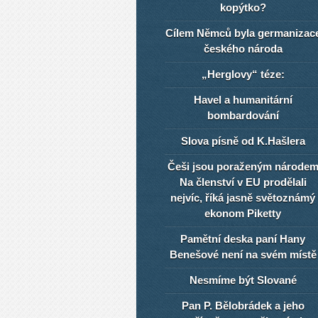
kopýtko?
Cílem Němců byla germanizac
českého národa
„Herglovy“ téze:
Havel a humanitární
bombardování
Slova písně od K.Hašlera
Češi jsou poraženým národe
Na členství v EU prodělali
nejvíc, říká jasně světoznámý
ekonom Piketty
Pamětní deska paní Hany
Benešové není na svém místě
Nesmíme být Slované
Pan P. Bělobrádek a jeho