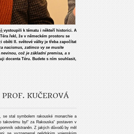
ně
vystoupili k tématu i někteří historici. A
 Téra řekl, že v německém prostoru se
 oběti II. světové války je třeba započítat
 za nacismus, zatímco vy se musíte
í nevinou, což je základní premisa, a s
uji docenta Téru. Budete s ním souhlasit,
- PROF. KUČEROVÁ
y, se stal symbolem rakouské monarchie a
ako takovému byl“ za Rakouska“ postaven v
n pomník odstraněn. Z jakých důvodů by měl
erý se vyznamenal nelidským vojenským