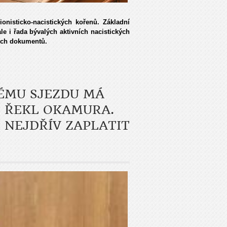
onisticko-nacistických kořenů. Základní
ale i řada bývalých aktivních nacistických
ných dokumentů.
ÉMU SJEZDU MÁ
, ŘEKL OKAMURA.
 NEJDŘÍV ZAPLATIT