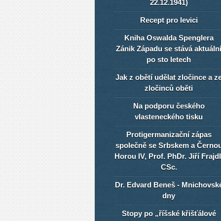
22.12.1941)
Recept pro levici
Kniha Oswalda Spenglera
Zánik Západu se stává aktuáln
po sto letech
Jak z obětí udělat zločince a z
zločinců oběti
Na podporu českého
vlasteneckého tisku
Protigermanizační zápas
společně se Srbskem a Černo
Horou IV, Prof. PhDr. Jiří Frajdl
CSc.
Dr. Edvard Beneš - Mnichovsk
dny
Stopy po „říšské křišťálové