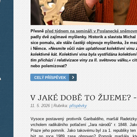
é
Přesně
před týdnem na semináři v Poslanecké sněmov
padly dvě zajímavé myšlenky. Historik a slavista Michal
sice pomalu, ale stále častěji objevuje myšlenka, že mezi
i Němce.
»Nesmíte vůči nám uplatňovat kolektivní vinu
kolektivně kát. Kolektivní vina byla vystřídána kolektivn
tím přichází i relativizace viny za II. světovou válku,«
cit
nebo polemizovat?
CELÝ PŘÍSPĚVEK
a
V JAKÉ DOBĚ TO ŽIJEME? 
11. 5. 2026
|
Rubrika:
příspěvky
Vysoce postavený protivník Garibaldiho, maršál Radetzk
vrcholem radikálního potlačení „Jara národů“ r. 1848. J
Praze jeho pomník. Jako takovému byl za 1. republiky te
být po roce 1989 zase obnoven? Pomník maršála, kt