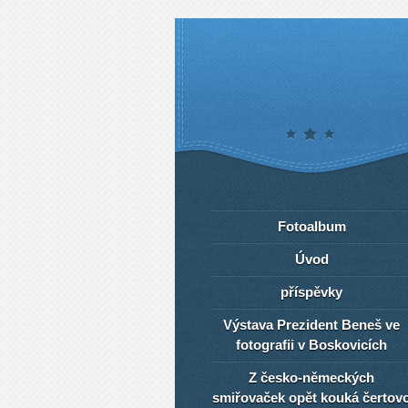
Fotoalbum
Úvod
příspěvky
Výstava Prezident Beneš ve
fotografii v Boskovicích
Z česko-německých
smiřovaček opět kouká čertov