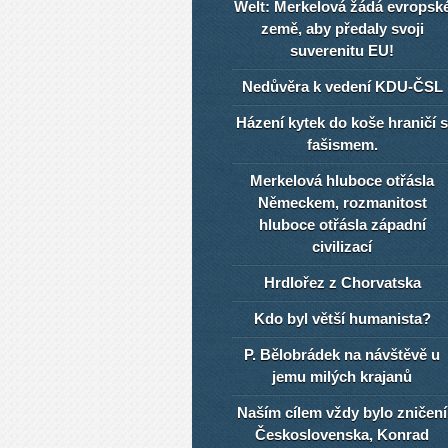
Welt: Merkelová žádá evropsk
země, aby předaly svoji
suverenitu EU!
Nedůvěra k vedení KDU-ČSL
Házení kytek do koše hraničí s
fašismem.
Merkelová hluboce otřásla
Německem, rozmanitost
hluboce otřásla západní
civilizací
Hrdlořez z Chorvatska
Kdo byl větší humanista?
P. Bělobrádek na návštěvě u
jemu milých krajanů
Naším cílem vždy bylo zničení
Československa, Konrad