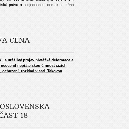
idská práva a o sjednocení demokratického
VA CENA
 je urážlivý projev přetěžké deformace a
 neocenil nepřátelskou činnost cizích
 ochuzení, rozklad vlasti. Takovou
SKOSLOVENSKA
ČÁST 18