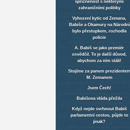
spřízněnost s některými
zahraničními politiky
Vyhození kytic od Zemana,
Babiše a Okamury na Národní
bylo přestupkem, rozhodla
policie
A. Babiš se jako premiér
osvědčil. To je další důvod,
abychom za ním stáli!
Stojíme za panem prezidente
M. Zemanem
Jsem Čech!
Babišova vláda přežila
Když nejde svrhnout Babiš
parlamentní cestou, půjde to
jinak?