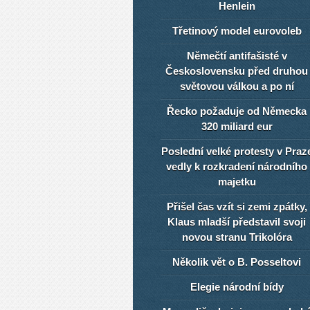
Henlein
Třetinový model eurovoleb
Němečtí antifašisté v
Československu před druhou
světovou válkou a po ní
Řecko požaduje od Německa
320 miliard eur
Poslední velké protesty v Praz
vedly k rozkradení národního
majetku
Přišel čas vzít si zemi zpátky,
Klaus mladší představil svoji
novou stranu Trikolóra
Několik vět o B. Posseltovi
Elegie národní bídy