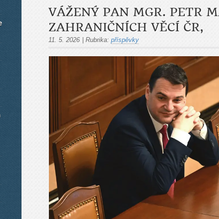
VÁŽENÝ PAN MGR. PETR M
e
ZAHRANIČNÍCH VĚCÍ ČR,
11. 5. 2026
|
Rubrika:
příspěvky
m