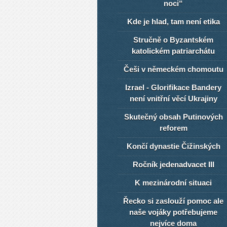
noci“
Kde je hlad, tam není etika
Stručně o Byzantském
katolickém patriarchátu
Češi v německém chomoutu
Izrael - Glorifikace Bandery
není vnitřní věcí Ukrajiny
Skutečný obsah Putinových
reforem
Končí dynastie Čižinských
Ročník jedenadvacet III
K mezinárodní situaci
Řecko si zaslouží pomoc ale
naše vojáky potřebujeme
nejvíce doma