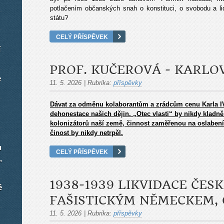
potlačením občanských snah o konstituci, o svobodu a l
státu?
CELÝ PŘÍSPĚVEK
í
PROF. KUČEROVÁ - KARLO
e
11. 5. 2026
|
Rubrika:
příspěvky
Dávat za odměnu kolaborantům a zrádcům cenu Karla IV.
dehonestace našich dějin. „Otec vlasti“ by nikdy kladně
kolonizátorů naší země, činnost zaměřenou na oslabení,
činost by nikdy netrpěl.
u
CELÝ PŘÍSPĚVEK
,
1938-1939 LIKVIDACE ČE
é
FAŠISTICKÝM NĚMECKEM, 
11. 5. 2026
|
Rubrika:
příspěvky