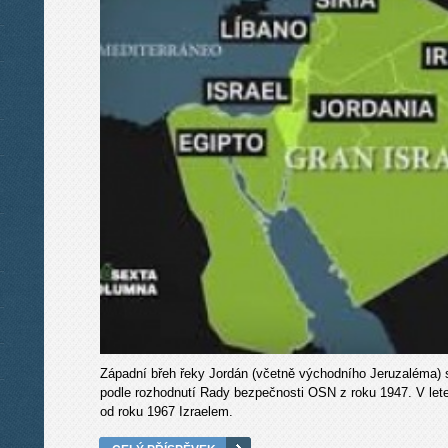
Západní břeh řeky Jordán (včetně východního Jeruzaléma) s
podle rozhodnutí Rady bezpečnosti OSN z roku 1947. V le
od roku 1967 Izraelem.