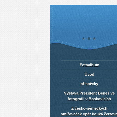
Fotoalbum
Úvod
příspěvky
Výstava Prezident Beneš ve
fotografii v Boskovicích
Z česko-německých
smiřovaček opět kouká čertov