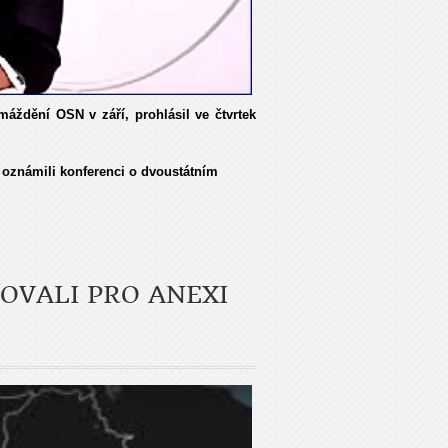
áždění OSN v září, prohlásil ve čtvrtek
í oznámili konferenci o dvoustátním
SOVALI PRO ANEXI