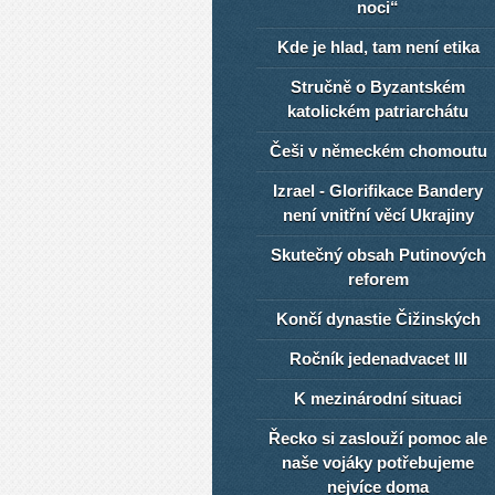
noci“
Kde je hlad, tam není etika
Stručně o Byzantském
katolickém patriarchátu
Češi v německém chomoutu
Izrael - Glorifikace Bandery
není vnitřní věcí Ukrajiny
Skutečný obsah Putinových
reforem
Končí dynastie Čižinských
Ročník jedenadvacet III
K mezinárodní situaci
Řecko si zaslouží pomoc ale
naše vojáky potřebujeme
nejvíce doma