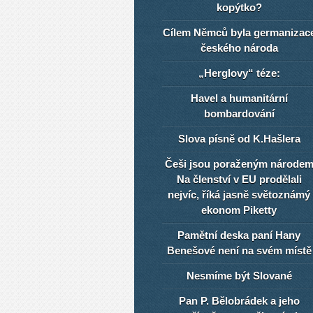
kopýtko?
Cílem Němců byla germanizac
českého národa
„Herglovy“ téze:
Havel a humanitární
bombardování
Slova písně od K.Hašlera
Češi jsou poraženým národe
Na členství v EU prodělali
nejvíc, říká jasně světoznámý
ekonom Piketty
Pamětní deska paní Hany
Benešové není na svém místě
Nesmíme být Slované
Pan P. Bělobrádek a jeho