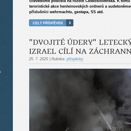
cílevědomě podílela na rozbití Československa. K tomu 
teroristické akce henleinovských ordnerů a sudetoněme
příslušníci wehrmachtu, gestapa, SS atd.
CELÝ PŘÍSPĚVEK
"DVOJITÉ ÚDERY" LETECK
IZRAEL CÍLÍ NA ZÁCHRAN
25. 7. 2025
|
Rubrika:
příspěvky
m