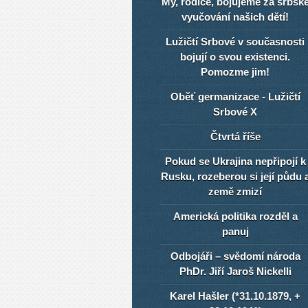
My, rodiče, bojujeme za srbsk
vyučování našich dětí!
Lužičtí Srbové v současnosti
bojují o svou existenci.
Pomozme jim!
Oběť germanizace - Lužičtí
Srbové X
Čtvrtá říše
Pokud se Ukrajina nepřipojí k
Rusku, rozeberou si její půdu 
země zmizí
Americká politika rozděl a
panuj
Odbojáři – svědomí národa
PhDr. Jiří Jaroš Nickelli
Karel Hašler (*31.10.1879, +