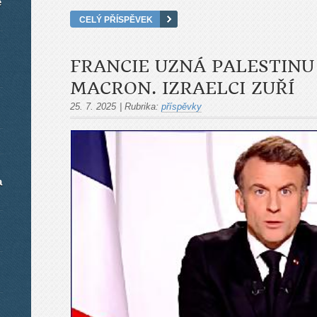
é
CELÝ PŘÍSPĚVEK
FRANCIE UZNÁ PALESTINU
MACRON. IZRAELCI ZUŘÍ
25. 7. 2025
|
Rubrika:
příspěvky
a