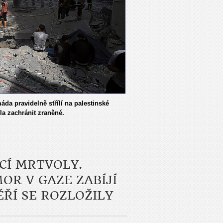
da pravidelně střílí na palestinské
ila zachránit zraněné.
CÍ MRTVOLY.
R V GAZE ZABÍJÍ
ŘÍ SE ROZLOŽILY