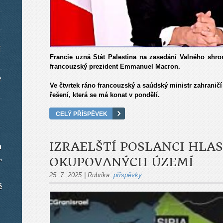
í
Francie uzná Stát Palestina na zasedání Valného shrom
francouzský prezident Emmanuel Macron.
e
Ve čtvrtek ráno francouzský a saúdský ministr zahranič
řešení, která se má konat v pondělí.
CELÝ PŘÍSPĚVEK
IZRAELŠTÍ POSLANCI HLA
u
,
OKUPOVANÝCH ÚZEMÍ
25. 7. 2025
|
Rubrika:
příspěvky
é