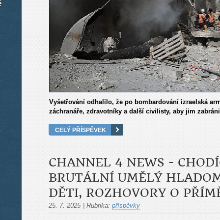
é
Vyšetřování odhalilo, že po bombardování izraelská armá
záchranáře, zdravotníky a další civilisty, aby jim zabrán
CELÝ PŘÍSPĚVEK
CHANNEL 4 NEWS - CHODÍ
BRUTÁLNÍ UMĚLÝ HLADOMO
DĚTI, ROZHOVORY O PŘÍMĚ
25. 7. 2025
|
Rubrika:
příspěvky