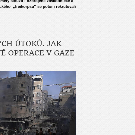
měly sloužit i ozbrojené záškodnické a
ckého „freikorpsu“ se potom rekrutovali
ÝCH ÚTOKŮ. JAK
NÉ OPERACE V GAZE