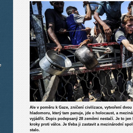
e
Ale v poměru k Gaze, zničení civilizace, vytvoření dv
hladomoru, který tam panuje, jde o holocaust, a mezin
vyjádřit. Dopis podepsaný 28 zeměmi nestačí. Je to jen
kroky proti válce. Je třeba ji zastavit a mezinárodní spo
stalo.