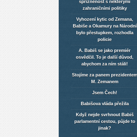
spřízněnost s některými
zahraničními politiky
Vyhození kytic od Zemana,
Babiše a Okamury na Národní
bylo přestupkem, rozhodla
policie
A. Babiš se jako premiér
osvědčil. To je další důvod,
abychom za ním stáli!
Stojíme za panem prezidente
M. Zemanem
Jsem Čech!
Babišova vláda přežila
Když nejde svrhnout Babiš
parlamentní cestou, půjde to
jinak?