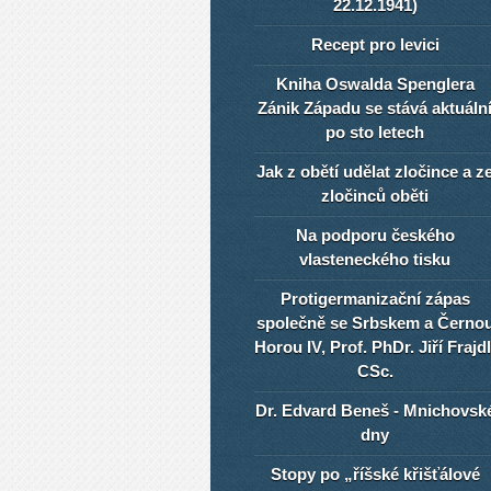
22.12.1941)
Recept pro levici
Kniha Oswalda Spenglera
Zánik Západu se stává aktuáln
po sto letech
Jak z obětí udělat zločince a z
zločinců oběti
Na podporu českého
vlasteneckého tisku
Protigermanizační zápas
společně se Srbskem a Černo
Horou IV, Prof. PhDr. Jiří Frajdl
CSc.
Dr. Edvard Beneš - Mnichovsk
dny
Stopy po „říšské křišťálové