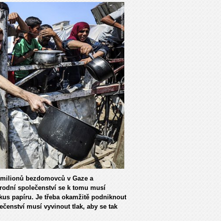
ou milionů bezdomovců v Gaze a
árodní společenství se k tomu musí
 kus papíru. Je třeba okamžitě podniknout
lečenství musí vyvinout tlak, aby se tak