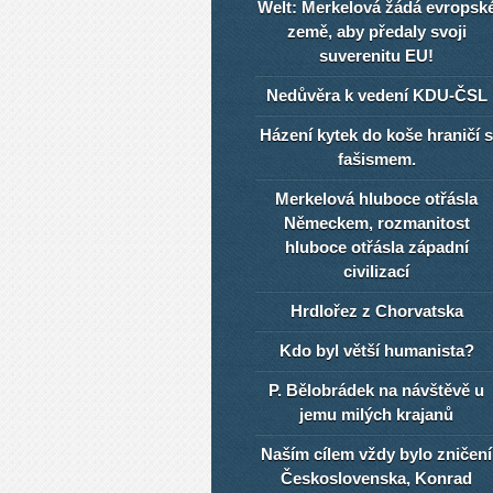
Welt: Merkelová žádá evropsk
země, aby předaly svoji
suverenitu EU!
Nedůvěra k vedení KDU-ČSL
Házení kytek do koše hraničí s
fašismem.
Merkelová hluboce otřásla
Německem, rozmanitost
hluboce otřásla západní
civilizací
Hrdlořez z Chorvatska
Kdo byl větší humanista?
P. Bělobrádek na návštěvě u
jemu milých krajanů
Naším cílem vždy bylo zničení
Československa, Konrad