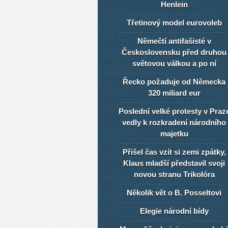
Henlein
Třetinový model eurovoleb
Němečtí antifašisté v
Československu před druhou
světovou válkou a po ní
Řecko požaduje od Německa
320 miliard eur
Poslední velké protesty v Praz
vedly k rozkradení národního
majetku
Přišel čas vzít si zemi zpátky,
Klaus mladší představil svoji
novou stranu Trikolóra
Několik vět o B. Posseltovi
Elegie národní bídy