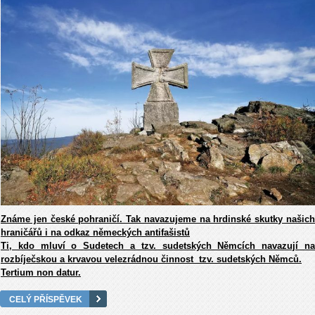
Známe jen české pohraničí. Tak navazujeme na hrdinské skutky našich
hraničářů i na odkaz německých antifašistů
Ti, kdo mluví o Sudetech a tzv. sudetských Němcích navazují na
rozbíječskou a krvavou velezrádnou činnost tzv. sudetských Němců.
Tertium non datur.
CELÝ PŘÍSPĚVEK