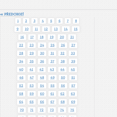
« PŘEDCHOZÍ
1
2
3
4
5
6
7
8
9
10
11
12
13
14
15
16
17
18
19
20
21
22
23
24
25
26
27
28
29
30
31
32
33
34
35
36
37
38
39
40
41
42
43
44
45
46
47
48
49
50
51
52
53
54
55
56
57
58
59
60
61
62
63
64
65
66
67
68
69
70
71
72
73
74
75