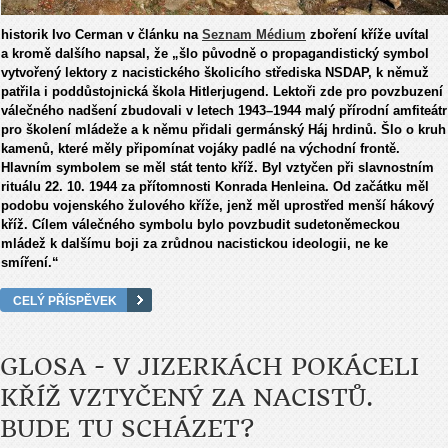
historik Ivo Cerman v článku na
Seznam Médium
zboření kříže uvítal
a kromě dalšího napsal, že „šlo původně o propagandistický symbol
vytvořený lektory z nacistického školicího střediska NSDAP, k němuž
patřila i poddůstojnická škola Hitlerjugend. Lektoři zde pro povzbuzení
válečného nadšení zbudovali v letech 1943–1944 malý přírodní amfiteátr
pro školení mládeže a k němu přidali germánský Háj hrdinů. Šlo o kruh
kamenů, které měly připomínat vojáky padlé na východní frontě.
Hlavním symbolem se měl stát tento kříž. Byl vztyčen při slavnostním
rituálu 22. 10. 1944 za přítomnosti Konrada Henleina. Od začátku měl
podobu vojenského žulového kříže, jenž měl uprostřed menší hákový
kříž. Cílem válečného symbolu bylo povzbudit sudetoněmeckou
mládež k dalšímu boji za zrůdnou nacistickou ideologii, ne ke
smíření.“
CELÝ PŘÍSPĚVEK
GLOSA - V JIZERKÁCH POKÁCELI
KŘÍŽ VZTYČENÝ ZA NACISTŮ.
BUDE TU SCHÁZET?