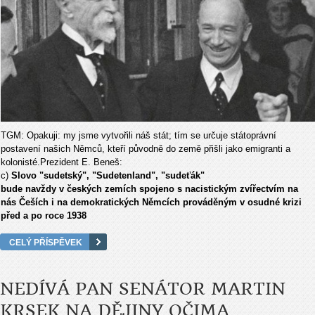
TGM:
Opakuji: my jsme vytvořili náš stát; tím se určuje státoprávní
postavení našich Němců, kteří původně do země přišli jako emigranti a
kolonisté.
Prezident E. Beneš:
c)
Slovo "sudetský", "Sudetenland", "sudeťák"
bude navždy v českých zemích spojeno s nacistickým zvířectvím na
nás Češích i na demokratických Němcích prováděným v osudné krizi
před a po roce 1938
CELÝ PŘÍSPĚVEK
NEDÍVÁ PAN SENÁTOR MARTIN
KRSEK NA DĚJINY OČIMA