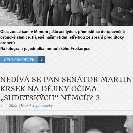
Otec zůstal sám v Mimoni ještě asi týden, přemístil se do opevněné
četnické stanice, hájené našimi lidmi střelbou ze zbraní před útoky
ordnerů.
Na fotografii je jednotka mimoňského Freikorpsu
CELÝ PŘÍSPĚVEK
NEDÍVÁ SE PAN SENÁTOR MARTIN
KRSEK NA DĚJINY OČIMA
„SUDETSKÝCH“ NĚMCŮ? 3
7. 4. 2023
|
Rubrika:
příspěvky