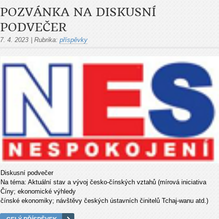
POZVÁNKA NA DISKUSNÍ
PODVEČER
7. 4. 2023
|
Rubrika:
příspěvky
Diskusní podvečer
Na téma: Aktuální stav a vývoj česko-čínských vztahů (mírová iniciativa
Číny; ekonomické výhledy
čínské ekonomiky; návštěvy českých ústavních činitelů Tchaj-wanu atd.)