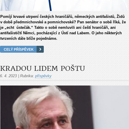
Pomíjí krvavé utrpení českých hraničářů, německých antifašistů, Židů
v době předmnichovské a pomnichovské? Pan senátor o sobě říká, že
je „echt ústečák.“ Takto o sobě nemluvili ani čeští hraničáři, ani
antifašističtí Němci, pocházející z Ústí nad Labem. O jeho některých
tvrzeních dále blíže pojednáme.
CELÝ PŘÍSPĚVEK
KRADOU LIDEM POŠTU
6. 4. 2023
|
Rubrika:
příspěvky