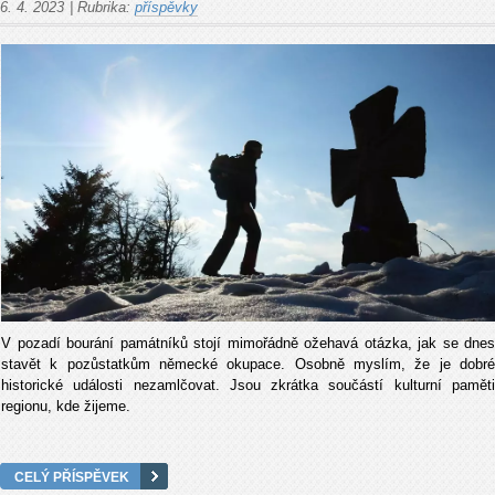
6. 4. 2023
|
Rubrika:
příspěvky
V pozadí bourání památníků stojí mimořádně ožehavá otázka, jak se dnes
stavět k pozůstatkům německé okupace. Osobně myslím, že je dobré
historické události nezamlčovat. Jsou zkrátka součástí kulturní paměti
regionu, kde žijeme.
CELÝ PŘÍSPĚVEK