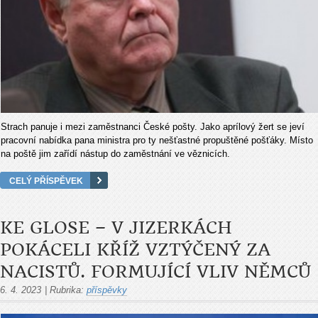
Strach panuje i mezi zaměstnanci České pošty. Jako aprílový žert se jeví
pracovní nabídka pana ministra pro ty nešťastné propuštěné pošťáky. Místo
na poště jim zařídí nástup do zaměstnání ve věznicích.
CELÝ PŘÍSPĚVEK
KE GLOSE – V JIZERKÁCH
POKÁCELI KŘÍŽ VZTÝČENÝ ZA
NACISTŮ. FORMUJÍCÍ VLIV NĚMCŮ
6. 4. 2023
|
Rubrika:
příspěvky