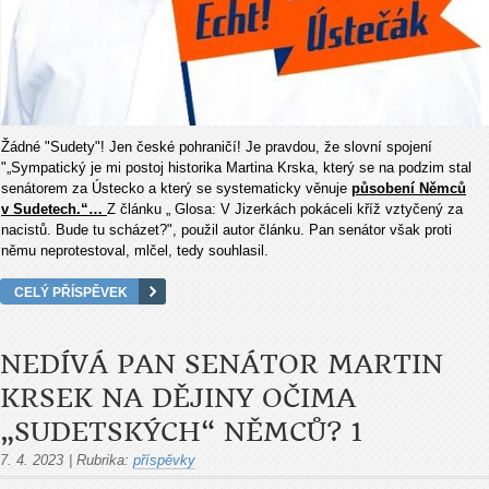
Žádné "Sudety"! Jen české pohraničí! Je pravdou, že slovní spojení
"
„Sympatický je mi postoj historika Martina Krska, který se na podzim stal
senátorem za Ústecko a který se systematicky věnuje
působení Němců
v Sudetech.“…
Z článku „
Glosa: V Jizerkách pokáceli kříž vztyčený za
nacistů. Bude tu scházet?", použil autor článku. Pan senátor však proti
němu neprotestoval, mlčel, tedy souhlasil.
CELÝ PŘÍSPĚVEK
NEDÍVÁ PAN SENÁTOR MARTIN
KRSEK NA DĚJINY OČIMA
„SUDETSKÝCH“ NĚMCŮ? 1
7. 4. 2023
|
Rubrika:
příspěvky