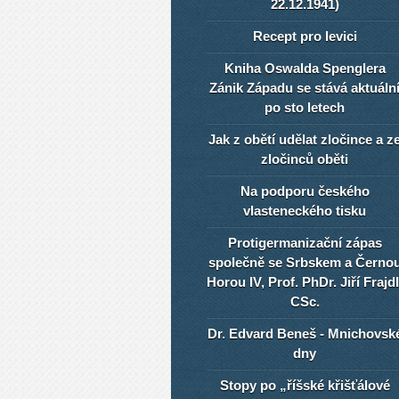
22.12.1941)
Recept pro levici
Kniha Oswalda Spenglera
Zánik Západu se stává aktuáln
po sto letech
Jak z obětí udělat zločince a z
zločinců oběti
Na podporu českého
vlasteneckého tisku
Protigermanizační zápas
společně se Srbskem a Černo
Horou IV, Prof. PhDr. Jiří Frajdl
CSc.
Dr. Edvard Beneš - Mnichovsk
dny
Stopy po „říšské křišťálové