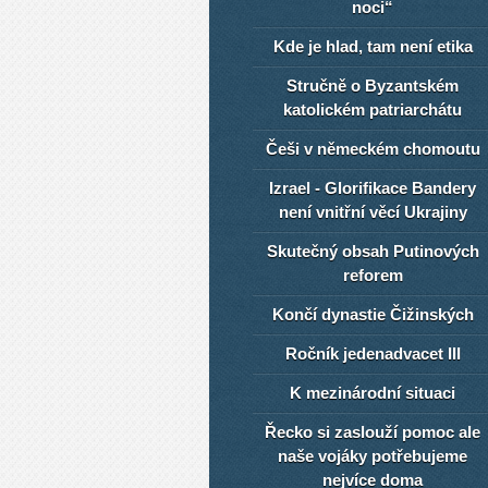
noci“
Kde je hlad, tam není etika
Stručně o Byzantském
katolickém patriarchátu
Češi v německém chomoutu
Izrael - Glorifikace Bandery
není vnitřní věcí Ukrajiny
Skutečný obsah Putinových
reforem
Končí dynastie Čižinských
Ročník jedenadvacet III
K mezinárodní situaci
Řecko si zaslouží pomoc ale
naše vojáky potřebujeme
nejvíce doma