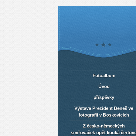
Fotoalbum
Úvod
příspěvky
Výstava Prezident Beneš ve
fotografii v Boskovicích
Z česko-německých
smiřovaček opět kouká čertov