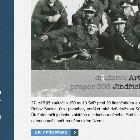
í
e
u
,
27. září již zaútočilo 150 mužů SdP proti 20 finančníkům a 
Rohov-Sudice, útok pomáhaly odrážet také dvě družstva SOS 
Útočníci měli jednoho zabitého a jednoho raněného. Stáhli s
é
ochranu našli opět na německém území.
CELÝ PŘÍSPĚVEK