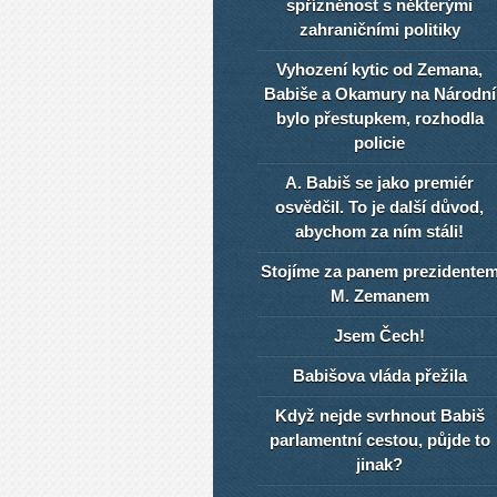
spřízněnost s některými
zahraničními politiky
Vyhození kytic od Zemana,
Babiše a Okamury na Národní
bylo přestupkem, rozhodla
policie
A. Babiš se jako premiér
osvědčil. To je další důvod,
abychom za ním stáli!
Stojíme za panem prezidente
M. Zemanem
Jsem Čech!
Babišova vláda přežila
Když nejde svrhnout Babiš
parlamentní cestou, půjde to
jinak?