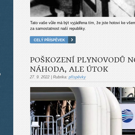
Tato vaše vůle má být vyjádřena tím, že jste hotovi ke všem
za samostatnost naší republiky.
CELÝ PŘÍSPĚVEK
POŠKOZENÍ PLYNOVODŮ N
NÁHODA, ALE ÚTOK
m
27. 9. 2022
|
Rubrika:
příspěvky