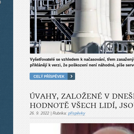
é
Vyšetřovatelé se vzhledem k načasování, třem zasažen
přiklánějí k verzi, že poškození není náhodné, píše ser
CELÝ PŘÍSPĚVEK
ÚVAHY, ZALOŽENÉ V DNEŠ
HODNOTĚ VŠECH LIDÍ, JS
26. 9. 2022
|
Rubrika:
příspěvky