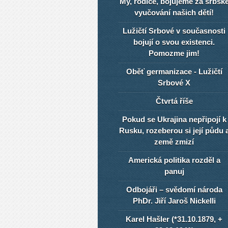
My, rodiče, bojujeme za srbsk
vyučování našich dětí!
Lužičtí Srbové v současnosti
bojují o svou existenci.
Pomozme jim!
Oběť germanizace - Lužičtí
Srbové X
Čtvrtá říše
Pokud se Ukrajina nepřipojí k
Rusku, rozeberou si její půdu 
země zmizí
Americká politika rozděl a
panuj
Odbojáři – svědomí národa
PhDr. Jiří Jaroš Nickelli
Karel Hašler (*31.10.1879, +