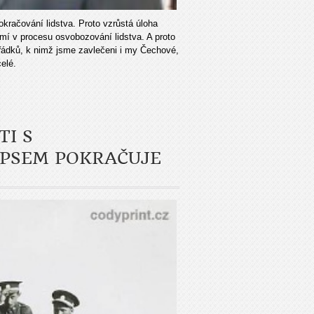
kračování lidstva. Proto vzrůstá úloha
emí v procesu osvobozování lidstva. A proto
pořádků, k nimž jsme zavlečeni i my Čechové,
elé.
TI S
PSEM POKRAČUJE