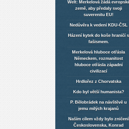
Welt: Merkelová žádá evropsk
země, aby předaly svoji
suverenitu EU!
Nedůvěra k vedení KDU-ČSL
Házení kytek do koše hraničí s
fašismem.
Merkelová hluboce otřásla
Německem, rozmanitost
hluboce otřásla západní
civilizací
Hrdlořez z Chorvatska
Kdo byl větší humanista?
P. Bělobrádek na návštěvě u
jemu milých krajanů
Naším cílem vždy bylo zničení
Československa, Konrad