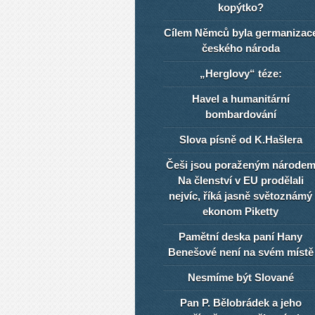
kopýtko?
Cílem Němců byla germanizac
českého národa
„Herglovy“ téze:
Havel a humanitární
bombardování
Slova písně od K.Hašlera
Češi jsou poraženým národe
Na členství v EU prodělali
nejvíc, říká jasně světoznámý
ekonom Piketty
Pamětní deska paní Hany
Benešové není na svém místě
Nesmíme být Slované
Pan P. Bělobrádek a jeho