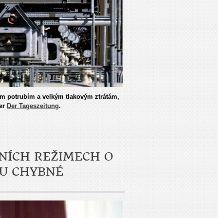
ým potrubím a velkým tlakovým ztrátám,
ver
Der Tageszeitung
.
NÍCH REŽIMECH O
OU CHYBNÉ