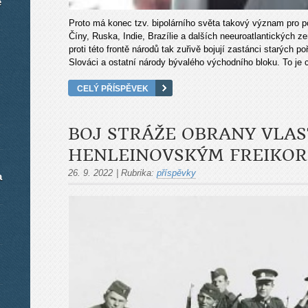
é
Proto má konec tzv. bipolárního světa takový význam pro po
Číny, Ruska, Indie, Brazílie a dalších neeuroatlantických z
proti této frontě národů tak zuřivě bojují zastánci starých 
Slováci a ostatní národy bývalého východního bloku. To je c
CELÝ PŘÍSPĚVEK
BOJ STRÁŽE OBRANY VLAS
HENLEINOVSKÝM FREIKOR
26. 9. 2022
|
Rubrika:
příspěvky
a