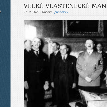
VELKÉ VLASTENECKÉ MANI
e
27. 9. 2022
|
Rubrika:
příspěvky
m