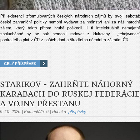
Při existenci zformulovaných českých národních zájmů by svoji sabotáž
české zahraniční politiky nemohl vydávat za hrdinství ani za náš národní
zájem, který takto přitom hrubě poškodil. I ti intelektuálně nemajetní
spoluobčané by se pak nemohli radovat z klukoviny „tchajwance“
pobírajícího plat v ČR z našich daní a škodícího národním zájmům ČR.
CELÝ PŘÍSPĚVEK
STARIKOV - ZAHRŇTE NÁHORNÝ
KARABACH DO RUSKEJ FEDERÁCIE
A VOJNY PŘESTANU
9. 10. 2020
|
Komentářů:
0
|
Rubrika:
příspěvky