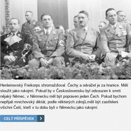
Henleinovský Freikorps shromažďoval Čechy a odvážel je za hranice. Měli
sloužit jako rukojmí. Pokud by v Československu byl odsouzen k smrti
nějaký Němec, v Němnecku měl být popraven jeden Čech. Pokud bychom
nepřijali mnichovský diktát, podle některých zdrojů,měli být zastřeleni
všichni Češi, kteří v tu dobu byli v Německu jako rukojmí.
CELÝ PŘÍSPĚVEK