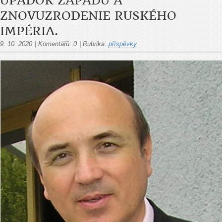
ÚPADOK ZÁPADU A
ZNOVUZRODENIE RUSKÉHO
IMPÉRIA.
9. 10. 2020
|
Komentářů:
0
|
Rubrika:
příspěvky