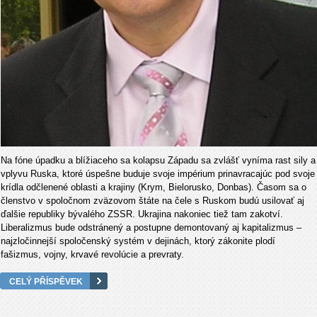
Na fóne úpadku a blížiaceho sa kolapsu Západu sa zvlášť vyníma rast sily a
vplyvu Ruska, ktoré úspešne buduje svoje impérium prinavracajúc pod svoje
krídla odčlenené oblasti a krajiny (Krym, Bielorusko, Donbas). Časom sa o
členstvo v spoločnom zväzovom štáte na čele s Ruskom budú usilovať aj
ďalšie republiky bývalého ZSSR. Ukrajina nakoniec tiež tam zakotví.
Liberalizmus bude odstránený a postupne demontovaný aj kapitalizmus –
najzločinnejší spoločenský systém v dejinách, ktorý zákonite plodí
fašizmus, vojny, krvavé revolúcie a prevraty.
CELÝ PŘÍSPĚVEK