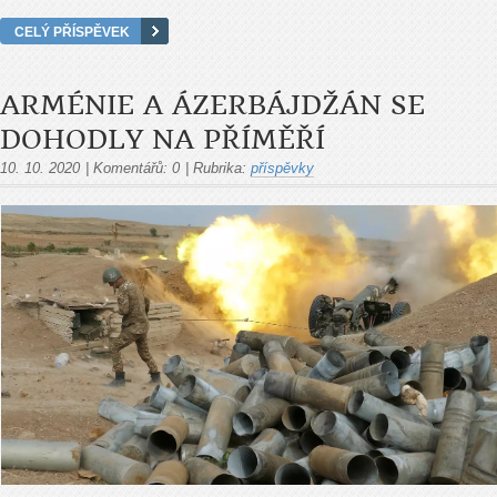
CELÝ PŘÍSPĚVEK
ARMÉNIE A ÁZERBÁJDŽÁN SE
DOHODLY NA PŘÍMĚŘÍ
10. 10. 2020
|
Komentářů:
0
|
Rubrika:
příspěvky