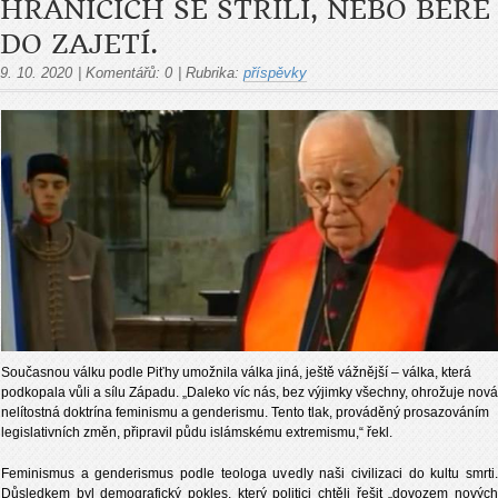
HRANICÍCH SE STŘÍLÍ, NEBO BERE
DO ZAJETÍ.
9. 10. 2020
|
Komentářů:
0
|
Rubrika:
příspěvky
Současnou válku podle Piťhy umožnila válka jiná, ještě vážnější – válka, která
podkopala vůli a sílu Západu. „Daleko víc nás, bez výjimky všechny, ohrožuje nová
nelítostná doktrína feminismu a genderismu. Tento tlak, prováděný prosazováním
legislativních změn, připravil půdu islámskému extremismu,“ řekl.
Feminismus a genderismus podle teologa uvedly naši civilizaci do kultu smrti.
Důsledkem byl demografický pokles, který politici chtěli řešit „dovozem nových