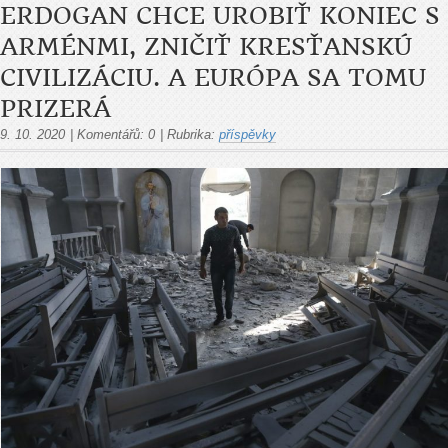
ERDOGAN CHCE UROBIŤ KONIEC S
ARMÉNMI, ZNIČIŤ KRESŤANSKÚ
CIVILIZÁCIU. A EURÓPA SA TOMU
PRIZERÁ
9. 10. 2020
|
Komentářů:
0
|
Rubrika:
příspěvky