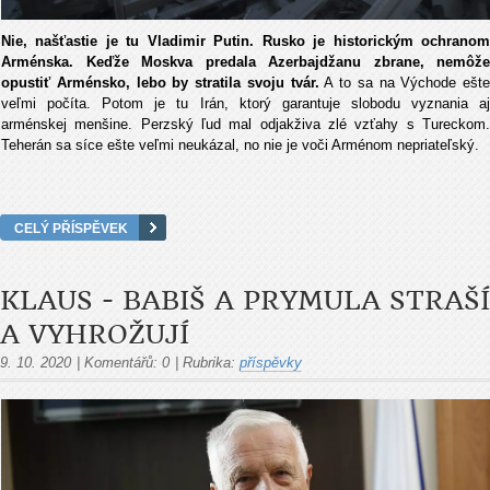
Nie, našťastie je tu Vladimir Putin. Rusko je historickým ochranom
Arménska. Keďže Moskva predala Azerbajdžanu zbrane, nemôže
opustiť Arménsko, lebo by stratila svoju tvár.
A to sa na Východe ešte
veľmi počíta. Potom je tu Irán, ktorý garantuje slobodu vyznania aj
arménskej menšine. Perzský ľud mal odjakživa zlé vzťahy s Tureckom.
Teherán sa síce ešte veľmi neukázal, no nie je voči Arménom nepriateľský.
CELÝ PŘÍSPĚVEK
KLAUS - BABIŠ A PRYMULA STRAŠÍ
A VYHROŽUJÍ
9. 10. 2020
|
Komentářů:
0
|
Rubrika:
příspěvky