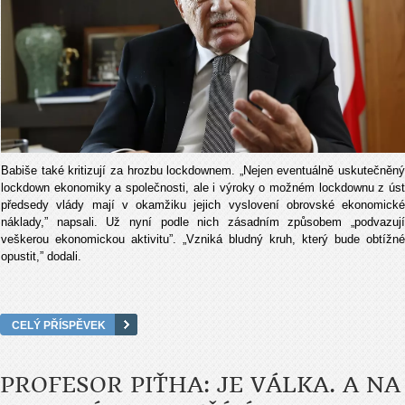
Babiše také kritizují za hrozbu lockdownem. „Nejen eventuálně uskutečněný
lockdown ekonomiky a společnosti, ale i výroky o možném lockdownu z úst
předsedy vlády mají v okamžiku jejich vyslovení obrovské ekonomické
náklady,” napsali. Už nyní podle nich zásadním způsobem „podvazují
veškerou ekonomickou aktivitu”. „Vzniká bludný kruh, který bude obtížné
opustit,” dodali.
CELÝ PŘÍSPĚVEK
PROFESOR PIŤHA: JE VÁLKA. A NA