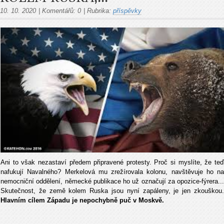
10. 10. 2020
|
Komentářů:
0
|
Rubrika:
příspěvky
Ani to však nezastaví předem připravené protesty. Proč si myslíte, že teď
nafukují Navalného? Merkelová mu zrežírovala kolonu, navštěvuje ho na
nemocniční oddělení, německé publikace ho už označují za opozice-fýrera...
Skutečnost, že země kolem Ruska jsou nyní zapáleny, je jen zkouškou.
Hlavním cílem Západu je nepochybně puč v Moskvě.