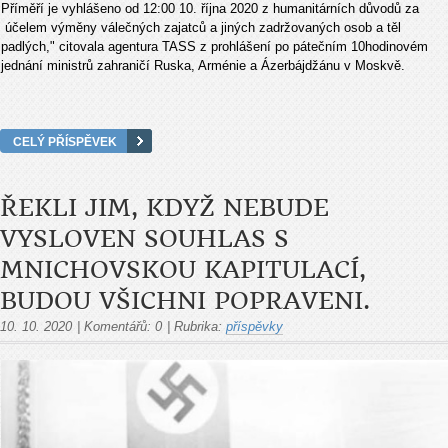
Příměří je vyhlášeno od 12:00 10. října 2020 z humanitárních důvodů za
účelem výměny válečných zajatců a jiných zadržovaných osob a těl
padlých," citovala agentura TASS z prohlášení po pátečním 10hodinovém
jednání ministrů zahraničí Ruska, Arménie a Ázerbájdžánu v Moskvě.
CELÝ PŘÍSPĚVEK
ŘEKLI JIM, KDYŽ NEBUDE
VYSLOVEN SOUHLAS S
MNICHOVSKOU KAPITULACÍ,
BUDOU VŠICHNI POPRAVENI.
10. 10. 2020
|
Komentářů:
0
|
Rubrika:
příspěvky