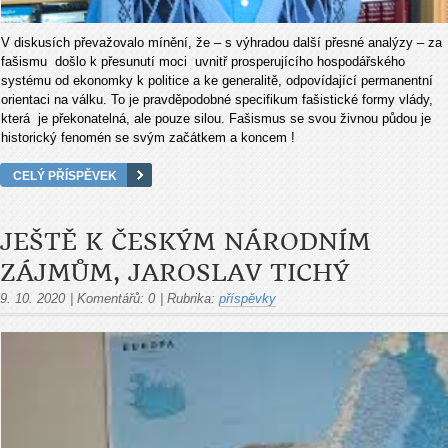
V diskusích převažovalo mínění, že – s výhradou další přesné analýzy – za
fašismu došlo k přesunutí moci uvnitř prosperujícího hospodářského
systému od ekonomky k politice a ke generalitě, odpovídající permanentní
orientaci na válku. To je pravděpodobné specifikum fašistické formy vlády,
která je překonatelná, ale pouze silou. Fašismus se svou živnou půdou je
historický fenomén se svým začátkem a koncem !
CELÝ PŘÍSPĚVEK
JEŠTĚ K ČESKÝM NÁRODNÍM
ZÁJMŮM, JAROSLAV TICHÝ
9. 10. 2020
|
Komentářů:
0
|
Rubrika:
příspěvky