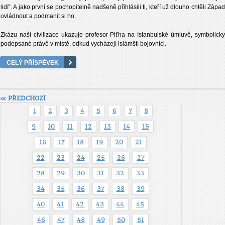
lidí“. A jako první se pochopitelně nadšeně přihlásili ti, kteří už dlouho chtěli Západ
ovládnout a podmanit si ho.
Zkázu naší civilizace ukazuje profesor Piťha na Istanbulské úmluvě, symbolicky
podepsané právě v místě, odkud vycházejí islámští bojovníci.
CELÝ PŘÍSPĚVEK
« PŘEDCHOZÍ
1
2
3
4
5
6
7
8
9
10
11
12
13
14
15
16
17
18
19
20
21
22
23
24
25
26
27
28
29
30
31
32
33
34
35
36
37
38
39
40
41
42
43
44
45
46
47
48
49
50
51