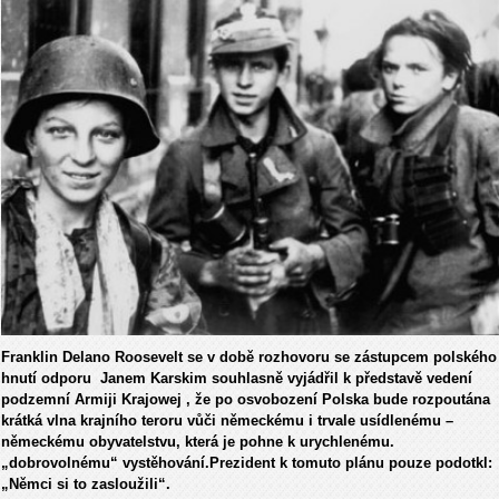
Franklin Delano Roosevelt se v době rozhovoru se zástupcem polského
hnutí odporu Janem Karskim souhlasně vyjádřil k představě vedení
podzemní Armiji Krajowej , že po osvobození Polska bude rozpoutána
krátká vlna krajního teroru vůči německému i trvale usídlenému –
německému obyvatelstvu, která je pohne k urychlenému.
„dobrovolnému“ vystěhování.Prezident k tomuto plánu pouze podotkl:
„Němci si to zasloužili“.