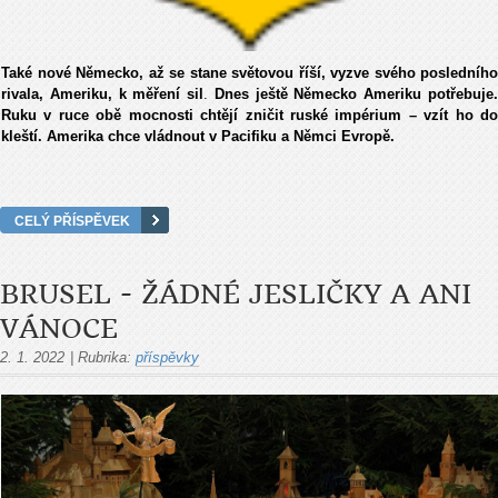
Také nové Německo, až se stane světovou říší, vyzve svého posledního
rivala, Ameriku, k měření sil
.
Dnes ještě Německo Ameriku potřebuje
Ruku v ruce obě mocnosti chtějí zničit ruské impérium – vzít ho do
kleští. Amerika chce vládnout v Pacifiku a Němci Evropě.
CELÝ PŘÍSPĚVEK
BRUSEL - ŽÁDNÉ JESLIČKY A ANI
VÁNOCE
2. 1. 2022
|
Rubrika:
příspěvky