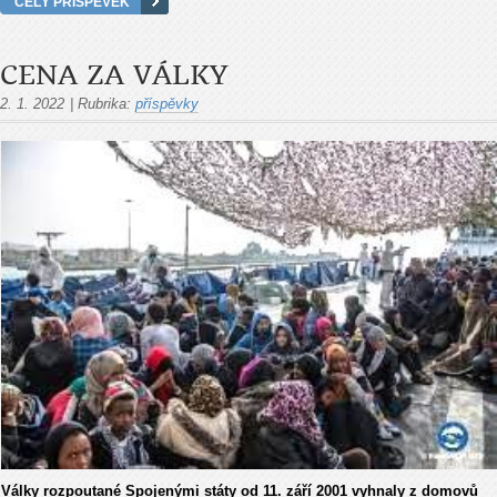
CELÝ PŘÍSPĚVEK
CENA ZA VÁLKY
2. 1. 2022
|
Rubrika:
příspěvky
Války rozpoutané Spojenými státy od 11. září 2001 vyhnaly z domovů