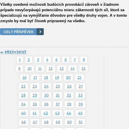
Všetky uvedené možnosti budúcich provokácií zároveň v žiadnom
prípade nevyčerpávajú potenciálnu mieru zákernosti tých síl, ktoré sa
špecializujú na vymýšľanie dôvodov pre všetky druhy vojen. A v tomto
zmysle by mal byť človek pripravený na všetko.
CELÝ PŘÍSPĚVEK
« PŘEDCHOZÍ
1
2
3
4
5
6
7
8
9
10
11
12
13
14
15
16
17
18
19
20
21
22
23
24
25
26
27
28
29
30
31
32
33
34
35
36
37
38
39
40
41
42
43
44
45
46
47
48
49
50
51