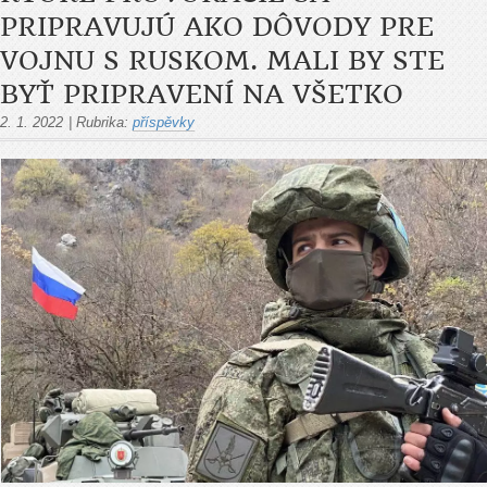
PRIPRAVUJÚ AKO DÔVODY PRE
VOJNU S RUSKOM. MALI BY STE
BYŤ PRIPRAVENÍ NA VŠETKO
2. 1. 2022
|
Rubrika:
příspěvky