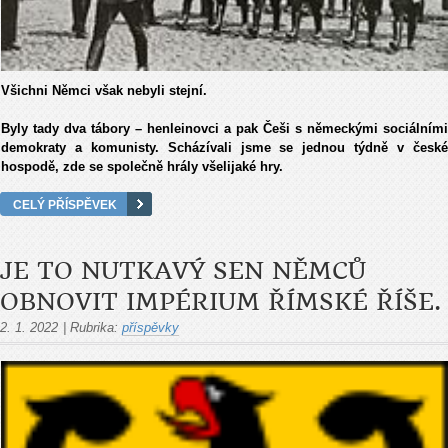
Všichni Němci však nebyli stejní.
Byly tady dva tábory – henleinovci a pak Češi s německými sociálními
demokraty a komunisty. Scházívali jsme se jednou týdně v české
hospodě, zde se společně hrály všelijaké hry.
CELÝ PŘÍSPĚVEK
JE TO NUTKAVÝ SEN NĚMCŮ
OBNOVIT IMPÉRIUM ŘÍMSKÉ ŘÍŠE.
2. 1. 2022
|
Rubrika:
příspěvky