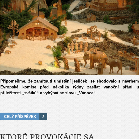
Připomeňme, že zamítnutí umístění jesliček se shodovalo s návrhem
Evropské komise před několika týdny zasílat vánoční přání u
příležitosti „svátků“ a vyhýbat se slovu „Vánoce“.
CELÝ PŘÍSPĚVEK
KTORÉ PROVOKÁCIE SA