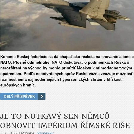
Konanie Ruskej federácie sa dá chápať ako reakcia na chovanie aliancie
NATO. Plošné odmietnutie NATO diskutovať o podmienkach Ruska o
nerozšírení na východ by mohlo prinútiť Moskvu k mimoriadne tvrdým
opatreniam. Podľa nepotvrdených správ Rusko vážne zvažuje možnosť
rozmiestnenia najmodernejších hypersonických zbraní v blízkosti
európskych hraníc.
CELÝ PŘÍSPĚVEK
JE TO NUTKAVÝ SEN NĚMCŮ
OBNOVIT IMPÉRIUM ŘÍMSKÉ ŘÍŠE
2. 1. 2022
|
Rubrika:
příspěvky