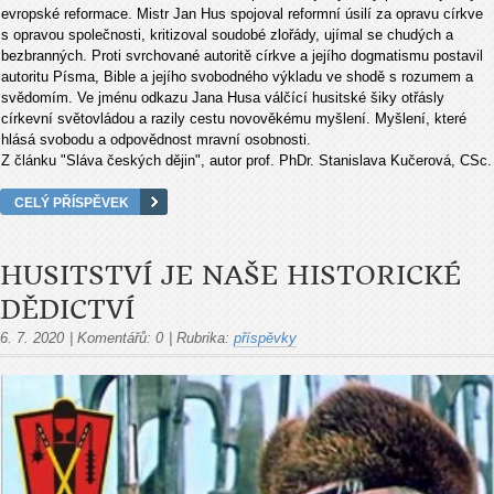
evropské reformace. Mistr Jan Hus spojoval reformní úsilí za opravu církve
s opravou společnosti, kritizoval soudobé zlořády, ujímal se chudých a
bezbranných. Proti svrchované autoritě církve a jejího dogmatismu postavil
autoritu Písma, Bible a jejího svobodného výkladu ve shodě s rozumem a
svědomím. Ve jménu odkazu Jana Husa válčící husitské šiky otřásly
církevní světovládou a razily cestu novověkému myšlení. Myšlení, které
hlásá svobodu a odpovědnost mravní osobnosti.
Z článku "Sláva českých dějin", autor prof. PhDr. Stanislava Kučerová, CSc.
CELÝ PŘÍSPĚVEK
HUSITSTVÍ JE NAŠE HISTORICKÉ
DĚDICTVÍ
6. 7. 2020
|
Komentářů:
0
|
Rubrika:
příspěvky