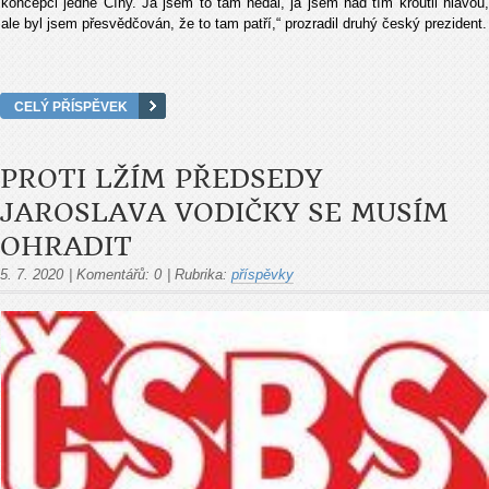
koncepci jedné Číny. Já jsem to tam nedal, já jsem nad tím kroutil hlavou,
ale byl jsem přesvědčován, že to tam patří,“ prozradil druhý český prezident.
CELÝ PŘÍSPĚVEK
PROTI LŽÍM PŘEDSEDY
JAROSLAVA VODIČKY SE MUSÍM
OHRADIT
5. 7. 2020
|
Komentářů:
0
|
Rubrika:
příspěvky