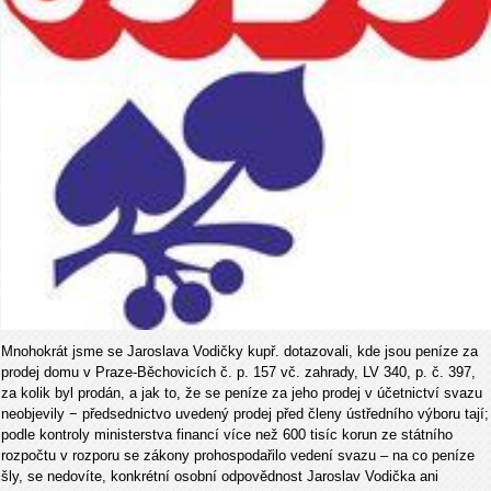
Mnohokrát jsme se Jaroslava Vodičky kupř. dotazovali, kde jsou peníze za
prodej domu v Praze-Běchovicích č. p. 157 vč. zahrady, LV 340, p. č. 397,
za kolik byl prodán, a jak to, že se peníze za jeho prodej v účetnictví svazu
neobjevily − předsednictvo uvedený prodej před členy ústředního výboru tají;
podle kontroly ministerstva financí více než 600 tisíc korun ze státního
rozpočtu v rozporu se zákony prohospodařilo vedení svazu – na co peníze
šly, se nedovíte, konkrétní osobní odpovědnost Jaroslav Vodička ani