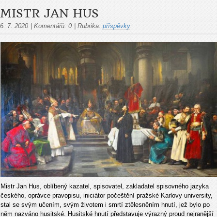
MISTR JAN HUS
6. 7. 2020
|
Komentářů:
0
|
Rubrika:
příspěvky
Mistr Jan Hus, oblíbený kazatel, spisovatel, zakladatel spisovného jazyka
českého, oprávce pravopisu, iniciátor počeštění pražské Karlovy university,
stal se svým učením, svým životem i smrtí ztělesněním hnutí, jež bylo po
něm nazváno husitské. Husitské hnutí představuje výrazný proud nejranější