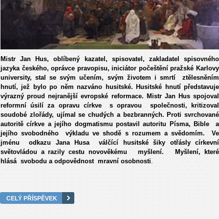
Mistr Jan Hus, oblíbený kazatel, spisovatel, zakladatel spisovného
jazyka českého, oprávce pravopisu, iniciátor počeštění pražské Karlovy
university, stal se svým učením, svým životem i smrtí ztělesněním
hnutí, jež bylo po něm nazváno husitské. Husitské hnutí představuje
výrazný proud nejranější evropské reformace. Mistr Jan Hus spojoval
reformní úsilí za opravu církve s opravou společnosti, kritizoval
soudobé zlořády, ujímal se chudých a bezbranných. Proti svrchované
autoritě církve a jejího dogmatismu postavil autoritu Písma, Bible a
jejího svobodného výkladu ve shodě s rozumem a svědomím. Ve
jménu odkazu Jana Husa válčící husitské šiky otřásly církevní
světovládou a razily cestu novověkému myšlení. Myšlení, které
hlásá svobodu a odpovědnost mravní osobnosti
.
CELÝ PŘÍSPĚVEK