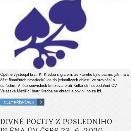
Opětně vystoupil bratr K. Kredba s grafem, ze kterého bylo patrno, jak malá
část finančních prostředků jde do jednotlivých oblastí ve srovnání s
ústředím. V této souvislosti kritizoval bratr Kulfánek hospodaření OV
Valašské Meziříčí bratr Kredba se ohradil a obvinil ho ze lži.
CELÝ PŘÍSPĚVEK
DIVNÉ POCITY Z POSLEDNÍHO
PLÉNA ÚV ČSBS 23. 6. 2020