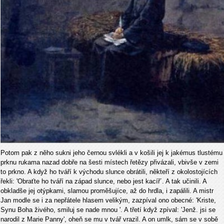
Potom pak z něho sukni jeho černou svlékli a v košili jej k jakémus tlustému
prknu rukama nazad dobře na šesti místech řetězy přivázali, vbivše v zemi
to prkno. A když ho tváří k východu slunce obrátili, někteří z okolostojících
řekli: 'Obraťte ho tváří na západ slunce, nebo jest kacíř´. A tak učinili. A
obkladše jej otýpkami, slamou proměšujíce, až do hrdla, i zapálili. A mistr
Jan modle se i za nepřátele hlasem velikým, zazpíval ono obecné: 'Kriste,
Synu Boha živého, smiluj se nade mnou '. A třetí když zpíval: 'Jenž. jsi se
narodil z Marie Panny', oheň se mu v tvář vrazil. A on umlk, sám se v sobě