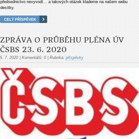
předsednictvo nevyvodí… a takových otázek klademe na našem webu
desítky.
CELÝ PŘÍSPĚVEK
ZPRÁVA O PRŮBĚHU PLÉNA ÚV
ČSBS 23. 6. 2020
5. 7. 2020
|
Komentářů:
0
|
Rubrika:
příspěvky