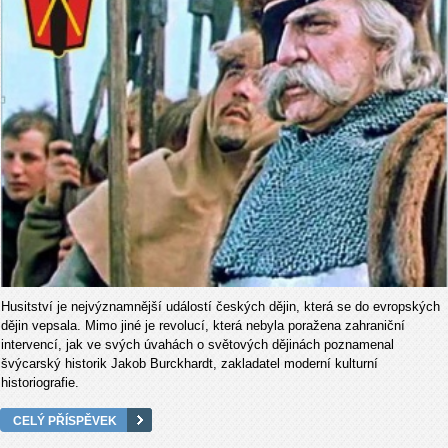
Husitství je nejvýznamnější událostí českých dějin, která se do evropských
dějin vepsala. Mimo jiné je revolucí, která nebyla poražena zahraniční
intervencí, jak ve svých úvahách o světových dějinách poznamenal
švýcarský historik Jakob Burckhardt, zakladatel moderní kulturní
historiografie.
CELÝ PŘÍSPĚVEK