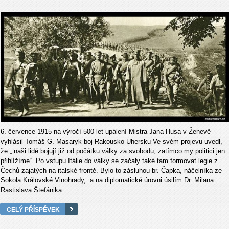
6. července 1915 na výročí 500 let upálení Mistra Jana Husa v Ženevě
vyhlásil Tomáš G. Masaryk boj Rakousko-Uhersku Ve svém projevu uvedl,
že „ naši lidé bojují již od počátku války za svobodu, zatímco my politici jen
přihlížíme“. Po vstupu Itálie do války se začaly také tam formovat legie z
Čechů zajatých na italské frontě. Bylo to zásluhou br. Čapka, náčelníka ze
Sokola Královské Vinohrady, a na diplomatické úrovni úsilím Dr. Milana
Rastislava Štefánika.
CELÝ PŘÍSPĚVEK