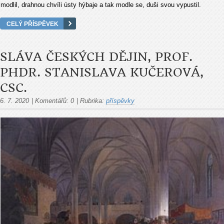
modlil, drahnou chvíli ústy hýbaje a tak modle se, duši svou vypustil.
CELÝ PŘÍSPĚVEK
SLÁVA ČESKÝCH DĚJIN, PROF.
PHDR. STANISLAVA KUČEROVÁ,
CSC.
6. 7. 2020
|
Komentářů:
0
|
Rubrika:
příspěvky