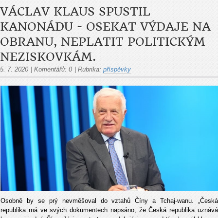
VÁCLAV KLAUS SPUSTIL
KANONÁDU - OSEKAT VÝDAJE NA
OBRANU, NEPLATIT POLITICKÝM
NEZISKOVKÁM.
5. 7. 2020
|
Komentářů:
0
|
Rubrika:
příspěvky
Osobně by se prý nevměšoval do vztahů Číny a Tchaj-wanu. „Česká
republika má ve svých dokumentech napsáno, že Česká republika uznává