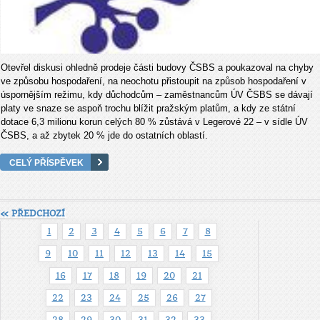
Otevřel diskusi ohledně prodeje části budovy ČSBS a poukazoval na chyby
ve způsobu hospodaření, na neochotu přistoupit na způsob hospodaření v
úspornějším režimu, kdy důchodcům – zaměstnancům ÚV ČSBS se dávají
platy ve snaze se aspoň trochu blížit pražským platům, a kdy ze státní
dotace 6,3 milionu korun celých 80 % zůstává v Legerové 22 – v sídle ÚV
ČSBS, a až zbytek 20 % jde do ostatních oblastí.
CELÝ PŘÍSPĚVEK
« PŘEDCHOZÍ
1
2
3
4
5
6
7
8
9
10
11
12
13
14
15
16
17
18
19
20
21
22
23
24
25
26
27
28
29
30
31
32
33