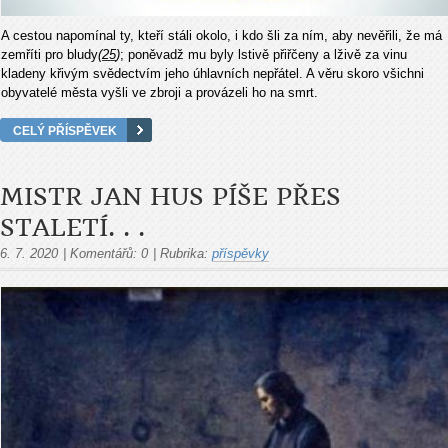
A cestou napomínal ty, kteří stáli okolo, i kdo šli za ním, aby nevěřili, že má
zemříti pro bludy
(
25
)
; poněvadž mu byly lstivě přiřčeny a lživě za vinu
kladeny křivým svědectvím jeho úhlavních nepřátel. A věru skoro všichni
obyvatelé města vyšli ve zbroji a provázeli ho na smrt.
CELÝ PŘÍSPĚVEK
MISTR JAN HUS PÍŠE PŘES
STALETÍ. . .
6. 7. 2020
|
Komentářů:
0
|
Rubrika:
příspěvky