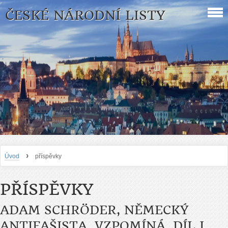
ČESKÉ NÁRODNÍ LISTY
›
Úvod
příspěvky
PŘÍSPĚVKY
ADAM SCHRÖDER, NĚMECKÝ
ANTIFAŠISTA, VZPOMÍNÁ, DÍL I.