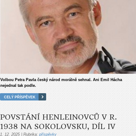
A VEDLA BY STÁT KE
ZMĚNĚ, KTEROU TAK
POTŘEBUJEME. PREZIDENT
PAVEL TAKOVÉTO ZMĚNĚ,
KTERÁ JE VELMI ŽÁDOUCÍ
PŘÍLIŠ NEPŘEJE, PROTO TY
Volbou Petra Pavla český národ morálně sehnal. Ani Emil Hácha
RITUÁLNÍ ZDRŽOVACÍ
nejednal tak podle.
TANCE.
CELÝ PŘÍSPĚVEK
POVSTÁNÍ HENLEINOVCŮ V R.
1938 NA SOKOLOVSKU, DÍL IV
1. 12. 2025
|
Rubrika:
příspěvky