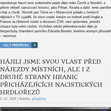
reprodukuje hlavní teze sudetského pojetí dějin státu Čechů a Slováků; a
přitom někteří samozvaní historici, jako Pithart, Klvaňa a další, tento pamflet
vítají a chválí. Historik pan Tůma se v Moravcově pořadu o českých
dějinách v TV vyjádřil, že slovo zrada, kterým se hodnotí podíl Anglie a
Francie na Hitlerově rozbití a obsazení ČSR, není oprávněné, protože
situace byla velmi složitá. Vrcholem tohoto přehodnocování dějin je
bezpochyby zhanobení pomníku Edvarda Beneše, kterému anonym přisoudil
– rasismus.
CELÝ PŘÍSPĚVEK
HÁJILI JSME SVOU VLAST PŘED
NÁJEZDY MÍSTNÍCH, ALE I Z
DRUHÉ STRANY HRANIC
PŘICHÁZEJÍCÍCH NACISTICKÝCH
HRDLOŘEZŮ
2. 12. 2025
|
Rubrika:
příspěvky