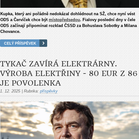
Kupka, který ani pořádně nedokázal dohlédnout na SŽ, chce nyní vést
ODS a Červíček chce být
místopředsedou
. Fialovy poslední dny v čele
ODS začínají připomínat rozklad ČSSD za Bohuslava Sobotky a Milana
Chovance.
CELÝ PŘÍSPĚVEK
TYKAČ ZAVÍRÁ ELEKTRÁRNY.
VÝROBA ELEKTŘINY - 80 EUR Z 86
JE POVOLENKA
1. 12. 2025
|
Rubrika:
příspěvky