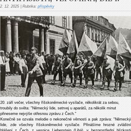
2. 12. 2025
|
Rubrika:
příspěvky
20. září večer, všechny říšskoněmecké vysílače, několikrát za sebou,
troubily do světa: "Německý lide, setrvej u aparátů, za několik minut
přineseme nejvýše otřesnou zprávu z Čech."
Konečně se ozvala melodie o nekonečné věrnosti a pak zpráva: "Německý
lide, zde všechny říšskoněmecké vysílače. Přinášíme hroz­né zvláštní
hlášení z Čech, z vesnice Liebenstein (Libá), v bezprostřed­ní blízkosti