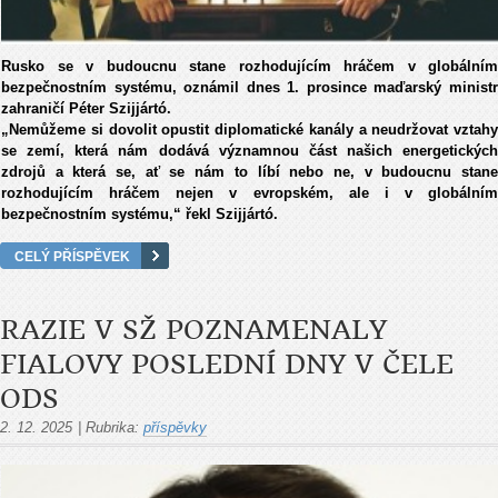
Rusko se v budoucnu stane rozhodujícím hráčem v globálním
bezpečnostním systému, oznámil dnes 1. prosince maďarský ministr
zahraničí Péter Szijjártó.
„Nemůžeme si dovolit opustit diplomatické kanály a neudržovat vztahy
se zemí, která nám dodává významnou část našich energetických
zdrojů a která se, ať se nám to líbí nebo ne, v budoucnu stane
rozhodujícím hráčem nejen v evropském, ale i v globálním
bezpečnostním systému,“ řekl Szijjártó.
CELÝ PŘÍSPĚVEK
RAZIE V SŽ POZNAMENALY
FIALOVY POSLEDNÍ DNY V ČELE
ODS
2. 12. 2025
|
Rubrika:
příspěvky