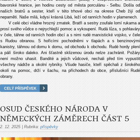
bavorské hranice, jen hodinu cesty od města porculánu - Selbu. Došla od
našich bratrů a sester, kteří v této trhové obci na okrese Cheb žijí od
nepaměti. Naše milá, kdysi krásná Libá, leží od ranních hodin v plamenech.
V celé obci vládne hrozný zmatek. Bratři a sestry zoufale lomí rukama a
prosí svého vůdce o nejrychlejší pomoc a vykoupení. Rudá lůza, s pohlaváry
v čele, táhne od ranních hodin obcí a s nimi rudé marxistické vojsko, v čele
s Rudou obranou. S hořícími pochodněmi v tlapách a s benzinovými
kanistry, táhnou od domu k domu, od ob­chodu k obchodu. Rudé hordy plení
a pálí široko daleko. Ani šťastně sklizenou úrodu nelze zachránit. Požáry
není možno uhasit. Bandité a jejich vůdcové, nechali před tím vypustit
všechny nádrže a okolní rybníky. Všude hasiče, kteří spěchali z širokého
okolí na pomoc, drží v šachu, na příchodech do obce, příslušníci Rudé
obrany.
CELÝ PŘÍSPĚVEK
OSUD ČESKÉHO NÁRODA V
NĚMECKÝCH ZÁMĚRECH ČÁST 5
2. 12. 2025
|
Rubrika:
příspěvky