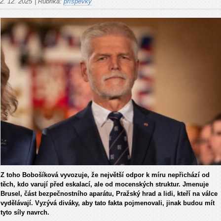
2. 12. 2025
|
Rubrika:
příspěvky
Z toho Bobo
š
íková vyvozuje,
že největš
í odpor k míru nep
řich
ází od
t
ěch, kdo varuj
í p
řed eskalac
í, ale od mocenských struktur. Jmenuje
Brusel,
č
ást bezpe
čnostn
ího aparátu, Pra
žsk
ý hrad a lidi, kte
ř
í na válce
vyd
ěl
ávají. Vyzývá diváky, aby tato fakta pojmenovali, jinak budou mít
tyto síly navrch.