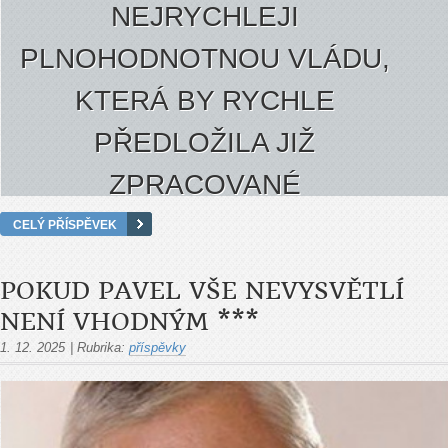
NEJRYCHLEJI
PLNOHODNOTNOU VLÁDU,
KTERÁ BY RYCHLE
PŘEDLOŽILA JIŽ
ZPRACOVANÉ
PROGRAMOVÉ
CELÝ PŘÍSPĚVEK
PROHLÁŠENÍ DO
POKUD PAVEL VŠE NEVYSVĚTLÍ
POSLANECKÉ SNĚMOVNY.
NENÍ VHODNÝM ***
A ZAČALA PRACOVAT NA
1. 12. 2025
|
Rubrika:
příspěvky
NOVÉM STÁTNÍM
ROZPOČTU PRO ROK 2026