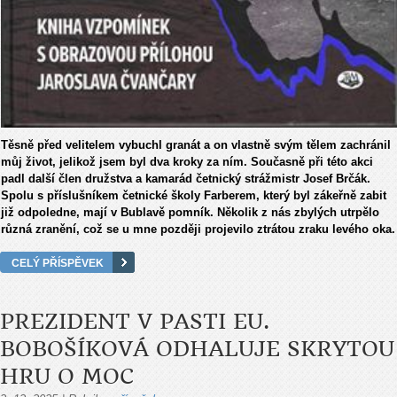
Těsně před velitelem vybuchl granát a on vlastně svým tělem zachránil
můj život, jelikož jsem byl dva kroky za ním. Současně při této akci
padl další člen družstva a kamarád četnický strážmistr Josef Brčák.
Spolu s příslušníkem četnické školy Farberem, který byl zákeřně zabit
již odpoledne, mají v Bublavě pomník. Několik z nás zbylých utrpělo
různá zranění, což se u mne později projevilo ztrátou zraku levého oka.
CELÝ PŘÍSPĚVEK
PREZIDENT V PASTI EU.
BOBOŠÍKOVÁ ODHALUJE SKRYTOU
HRU O MOC