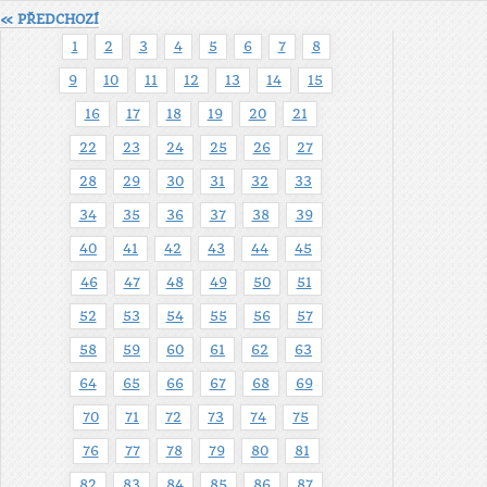
« PŘEDCHOZÍ
1
2
3
4
5
6
7
8
9
10
11
12
13
14
15
16
17
18
19
20
21
22
23
24
25
26
27
28
29
30
31
32
33
34
35
36
37
38
39
40
41
42
43
44
45
46
47
48
49
50
51
52
53
54
55
56
57
58
59
60
61
62
63
64
65
66
67
68
69
70
71
72
73
74
75
76
77
78
79
80
81
82
83
84
85
86
87