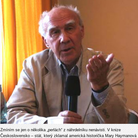
Zmíním se jen o několika „perlách“ z náhrdelníku nenávisti. V knize
Československo – stát, který zklamal americká historička Mary Haymanová