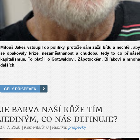
Milouš Jakeš vstoupil do politiky, protože sám zažil bídu a nechtěl, aby
se opakovaly krize, nezaměstnanost a chudoba, tedy to co přinášel
kapitalismus. To platí i o Gottwaldovi, Zápotockém, Bil'akovi a mnoha
dalších.
CELÝ PŘÍSPĚVEK
JE BARVA NAŠÍ KŮŽE TÍM
JEDINÝM, CO NÁS DEFINUJE?
17. 7. 2020
|
Komentářů:
0
|
Rubrika:
příspěvky