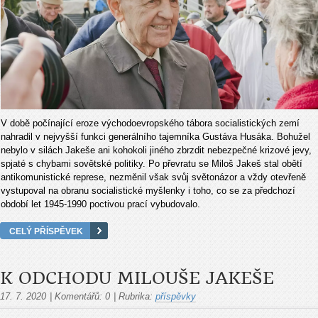
V době počínající eroze východoevropského tábora socialistických zemí
nahradil v nejvyšší funkci generálního tajemníka Gustáva Husáka. Bohužel
nebylo v silách Jakeše ani kohokoli jiného zbrzdit nebezpečné krizové jevy,
spjaté s chybami sovětské politiky. Po převratu se Miloš Jakeš stal obětí
antikomunistické represe, nezměnil však svůj světonázor a vždy otevřeně
vystupoval na obranu socialistické myšlenky i toho, co se za předchozí
období let 1945-1990 poctivou prací vybudovalo.
CELÝ PŘÍSPĚVEK
K ODCHODU MILOUŠE JAKEŠE
17. 7. 2020
|
Komentářů:
0
|
Rubrika:
příspěvky