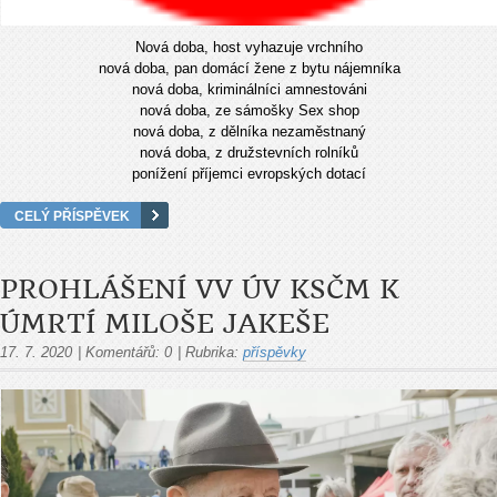
Nová doba, host vyhazuje vrchního
nová doba, pan domácí žene z bytu nájemníka
nová doba, kriminálníci amnestováni
nová doba, ze sámošky Sex shop
nová doba, z d
ělníka nezaměstnaný
nová doba, z družstevních rolník
ů
ponížení příjemci evropských dotací
CELÝ PŘÍSPĚVEK
PROHLÁŠENÍ VV ÚV KSČM K
ÚMRTÍ MILOŠE JAKEŠE
17. 7. 2020
|
Komentářů:
0
|
Rubrika:
příspěvky