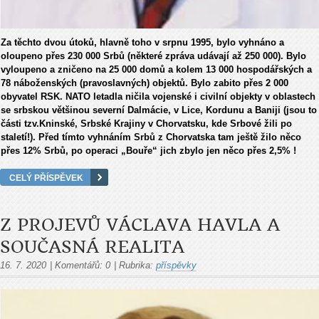
Za těchto dvou útoků, hlavně toho v srpnu 1995, bylo vyhnáno a
oloupeno přes 230 000 Srbů (některé zpráva udávají až 250 000). Bylo
vyloupeno a zničeno na 25 000 domů a kolem 13 000 hospodářských a
78 náboženských (pravoslavných) objektů. Bylo zabito přes 2 000
obyvatel RSK. NATO letadla ničila vojenské i civilní objekty v oblastech
se srbskou většinou severní Dalmácie, v Lice, Kordunu a Baniji (jsou to
části tzv.Kninské, Srbské Krajiny v Chorvatsku, kde Srbové žili po
staletí!). Před tímto vyhnáním Srbů z Chorvatska tam ještě žilo něco
přes 12% Srbů, po operaci „Bouře“ jich zbylo jen něco přes 2,5% !
CELÝ PŘÍSPĚVEK
Z PROJEVŮ VÁCLAVA HAVLA A
SOUČASNÁ REALITA
16. 7. 2020
|
Komentářů:
0
|
Rubrika:
příspěvky