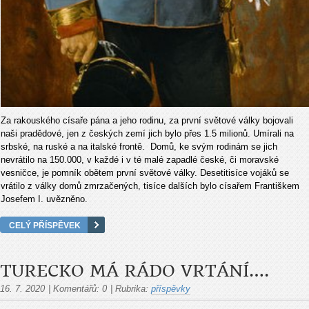
Za rakouského císaře pána a jeho rodinu, za první světové války bojovali
naši pradědové, jen z českých zemí jich bylo přes 1.5 milionů. Umírali na
srbské, na ruské a na italské frontě. Domů, ke svým rodinám se jich
nevrátilo na 150.000, v každé i v té malé zapadlé české, či moravské
vesničce, je pomník obětem první světové války. Desetitisíce vojáků se
vrátilo z války domů zmrzačených, tisíce dalších bylo císařem Františkem
Josefem I. uvězněno.
CELÝ PŘÍSPĚVEK
TURECKO MÁ RÁDO VRTÁNÍ….
16. 7. 2020
|
Komentářů:
0
|
Rubrika:
příspěvky