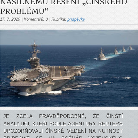
NÁSILNÉMU ŘEŠENÍ „ČÍNSKÉHO
PROBLÉMU“
17. 7. 2020
|
Komentářů:
0
|
Rubrika:
příspěvky
JE ZCELA PRAVDĚPODOBNÉ, ŽE ČÍNŠTÍ
ANALYTICI, KTEŘÍ PODLE AGENTURY REUTERS
UPOZORŇOVALI ČÍNSKÉ VEDENÍ NA NUTNOST