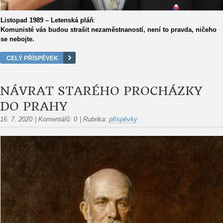
Listopad 1989 – Letenská pláň
:
Komunisté vás budou strašit nezaměstnaností, není to pravda, ničeho
se nebojte.
CELÝ PŘÍSPĚVEK
NÁVRAT STARÉHO PROCHÁZKY
DO PRAHY
16. 7. 2020
|
Komentářů:
0
|
Rubrika:
příspěvky