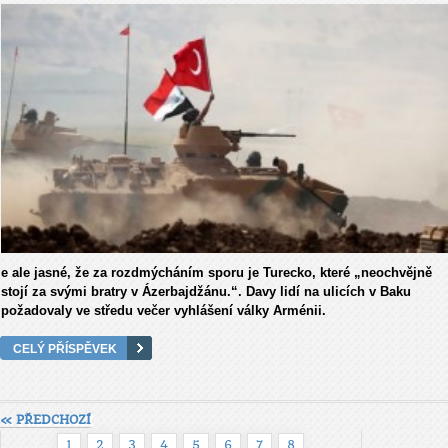
e ale jasné, že za rozdmýcháním sporu je Turecko, které „neochvějně
stojí za svými bratry v Ázerbajdžánu.“. Davy lidí na ulicích v Baku
požadovaly ve středu večer vyhlášení války Arménii.
CELÝ PŘÍSPĚVEK
« PŘEDCHOZÍ
1
2
3
4
5
6
7
8