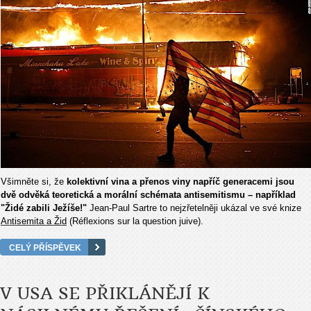
Všimněte si, že
kolektivní vina a přenos viny napříč generacemi jsou
dvě odvěká teoretická a morální schémata antisemitismu – například
"Židé zabili Ježíše!"
Jean-Paul Sartre to nejzřetelněji ukázal ve své knize
Antisemita a Žid
(Réflexions sur la question juive).
CELÝ PŘÍSPĚVEK
V USA SE PŘIKLÁNĚJÍ K