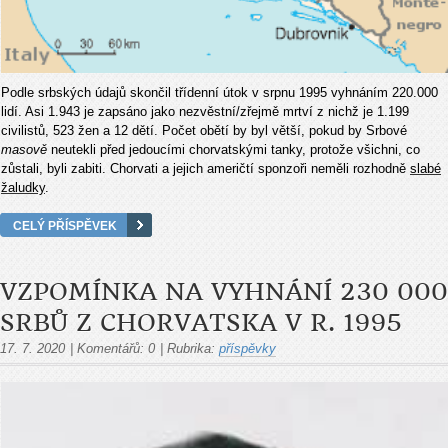
Podle srbských údajů skončil třídenní útok v srpnu 1995 vyhnáním 220.000
lidí. Asi 1.943 je zapsáno jako nezvěstní/zřejmě mrtví z nichž je 1.199
civilistů, 523 žen a 12 dětí. Počet obětí by byl větší, pokud by Srbové
masově
neutekli před jedoucími chorvatskými tanky, protože všichni, co
zůstali, byli zabiti. Chorvati a jejich američtí sponzoři neměli rozhodně
slabé
žaludky
.
CELÝ PŘÍSPĚVEK
VZPOMÍNKA NA VYHNÁNÍ 230 000
SRBŮ Z CHORVATSKA V R. 1995
17. 7. 2020
|
Komentářů:
0
|
Rubrika:
příspěvky