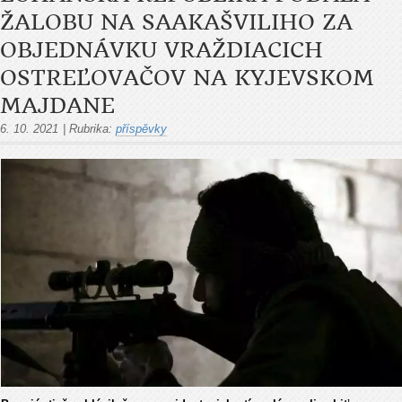
ŽALOBU NA SAAKAŠVILIHO ZA
OBJEDNÁVKU VRAŽDIACICH
OSTREĽOVAČOV NA KYJEVSKOM
MAJDANE
6. 10. 2021
|
Rubrika:
příspěvky