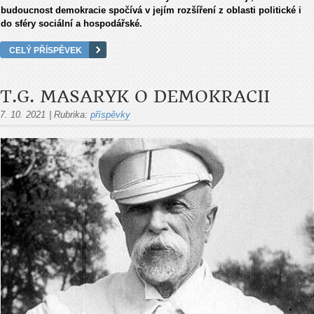
budoucnost demokracie spočívá v jejím rozšíření z oblasti politické i
do sféry sociální a hospodářské.
CELÝ PŘÍSPĚVEK
T.G. MASARYK O DEMOKRACII
7. 10. 2021
|
Rubrika:
příspěvky