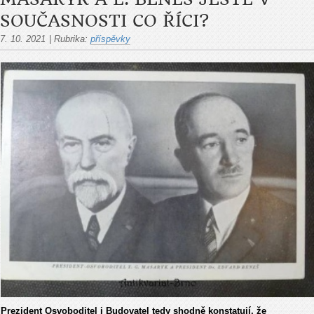
SOUČASNOSTI CO ŘÍCI?
7. 10. 2021
|
Rubrika:
příspěvky
Prezident Osvoboditel i Budovatel tedy shodně konstatují, že