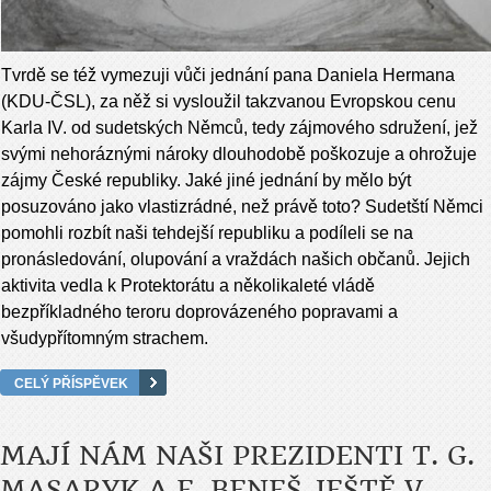
Tvrdě se též vymezuji vůči jednání pana Daniela Hermana
(KDU-ČSL), za něž si vysloužil takzvanou Evropskou cenu
Karla IV. od sudetských Němců, tedy zájmového sdružení, jež
svými nehoráznými nároky dlouhodobě poškozuje a ohrožuje
zájmy České republiky. Jaké jiné jednání by mělo být
posuzováno jako vlastizrádné, než právě toto? Sudetští Němci
pomohli rozbít naši tehdejší republiku a podíleli se na
pronásledování, olupování a vraždách našich občanů. Jejich
aktivita vedla k Protektorátu a několikaleté vládě
bezpříkladného teroru doprovázeného popravami a
všudypřítomným strachem.
CELÝ PŘÍSPĚVEK
MAJÍ NÁM NAŠI PREZIDENTI T. G.
MASARYK A E. BENEŠ JEŠTĚ V