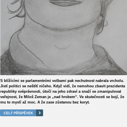
S blížícími se parlamentními volbami pak nechutnost nabrala vrcholu.
Jistí politici se neštítí ničeho. Když vidí, že nemohou zbavit prezidenta
republiky svéprávnosti, útočí na jeho zdraví a snaží se zmanipulovat
veřejnost, že Miloš Zeman je „nad hrobem“. Ve skutečnosti se bojí, že
mu to myslí až moc. A že zase zůstanou bez koryt.
CELÝ PŘÍSPĚVEK