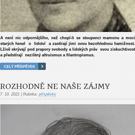
A není nic odpornějšího, než chopí-li se stoupenci mamonu a moci
starých hesel o lidství a zastírají jimi svou bezohlednou hamižnost.
Lživě skrývají pod prapory svobody a lidských práv svou ziskuchtivost
a předstírají nezištný altruismus a filantropismus.
CELÝ PŘÍSPĚVEK
ROZHODNĚ NE NAŠE ZÁJMY
7. 10. 2021
|
Rubrika:
příspěvky