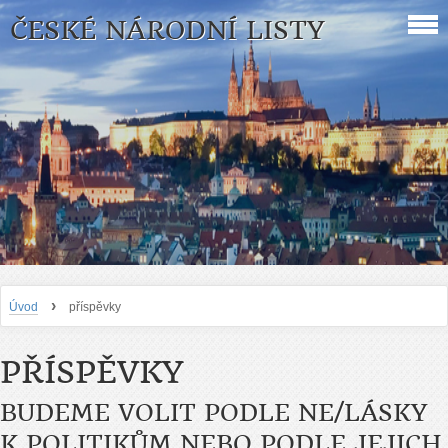
ČESKÉ NÁRODNÍ LISTY
›
Úvod
příspěvky
PŘÍSPĚVKY
BUDEME VOLIT PODLE NE/LÁSKY
K POLITIKŮM NEBO PODLE JEJICH