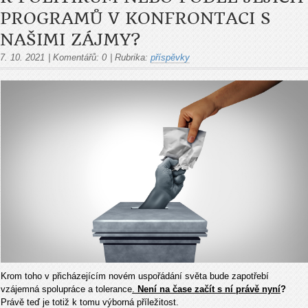
PROGRAMŮ V KONFRONTACI S
NAŠIMI ZÁJMY?
7. 10. 2021
|
Komentářů:
0
|
Rubrika:
příspěvky
Krom toho v přicházejícím novém uspořádání světa bude zapotřebí
vzájemná spolupráce a tolerance
.
Není na čase začít s ní právě nyní
?
Právě teď je totiž k tomu výborná příležitost.