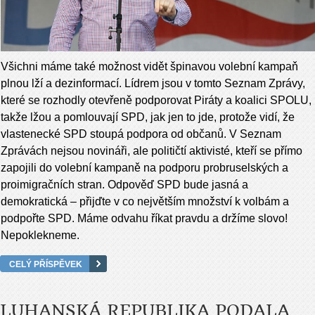
Všichni máme také možnost vidět špinavou volební kampaň
plnou lží a dezinformací. Lídrem jsou v tomto Seznam Zprávy,
které se rozhodly otevřeně podporovat Piráty a koalici SPOLU,
takže lžou a pomlouvají SPD, jak jen to jde, protože vidí, že
vlastenecké SPD stoupá podpora od občanů. V Seznam
Zprávách nejsou novináři, ale političtí aktivisté, kteří se přímo
zapojili do volební kampaně na podporu probruselských a
proimigračních stran. Odpověď SPD bude jasná a
demokratická – přijďte v co největším množství k volbám a
podpořte SPD. Máme odvahu říkat pravdu a držíme slovo!
Nepoklekneme.
CELÝ PŘÍSPĚVEK
LUHANSKÁ REPUBLIKA PODALA