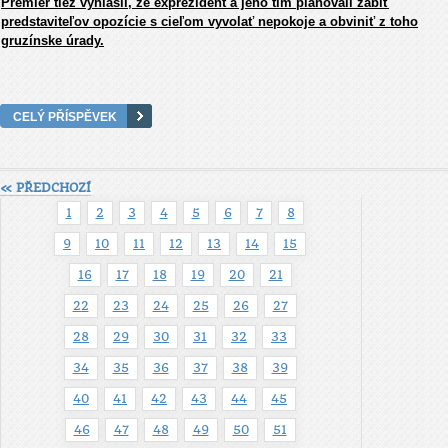
Premiér tiež vyhlásil, že exprezident a jeho tím plánovali zabiť
predstaviteľov opozície s cieľom vyvolať nepokoje a obviniť z toho
gruzínske úrady.
CELÝ PŘÍSPĚVEK
« PŘEDCHOZÍ
1
2
3
4
5
6
7
8
9
10
11
12
13
14
15
16
17
18
19
20
21
22
23
24
25
26
27
28
29
30
31
32
33
34
35
36
37
38
39
40
41
42
43
44
45
46
47
48
49
50
51