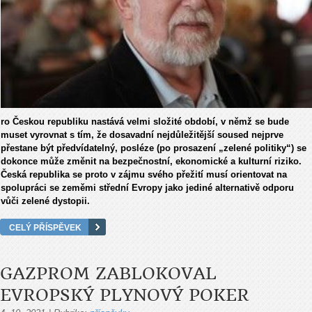
ro Českou republiku nastává velmi složité období, v němž se bude
muset vyrovnat s tím, že dosavadní nejdůležitější soused nejprve
přestane být předvídatelný, posléze (po prosazení „zelené politiky“) se
dokonce může změnit na bezpečnostní, ekonomické a kulturní riziko.
Česká republika se proto v zájmu svého přežití musí orientovat na
spolupráci se zeměmi střední Evropy jako jediné alternativě odporu
vůči zelené dystopii.
CELÝ PŘÍSPĚVEK
GAZPROM ZABLOKOVAL
EVROPSKÝ PLYNOVÝ POKER