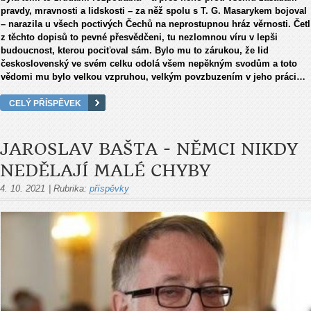
pravdy, mravnosti a lidskosti – za něž spolu s T. G. Masarykem bojoval
– narazila u všech poctivých Čechů na neprostupnou hráz věrnosti. Četl
z těchto dopisů to pevné přesvědčeni, tu nezlomnou víru v lepši
budoucnost, kterou pociťoval sám. Bylo mu to zárukou, že lid
československý ve svém celku odolá všem nepěkným svodům a toto
vědomi mu bylo velkou vzpruhou, velkým povzbuzením v jeho práci…
CELÝ PŘÍSPĚVEK
JAROSLAV BAŠTA - NĚMCI NIKDY
NEDĚLAJÍ MALÉ CHYBY
4. 10. 2021
|
Rubrika:
příspěvky