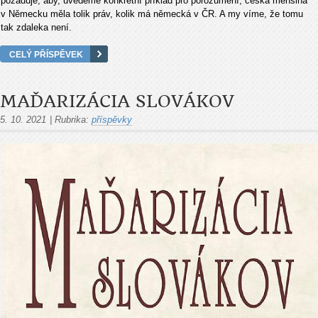
požaduje, aby, uvedeme konkrétní příklad pro porozumění, česká menšina
v Německu měla tolik práv, kolik má německá v ČR. A my víme, že tomu
tak zdaleka není.
CELÝ PŘÍSPĚVEK
MAĎARIZÁCIA SLOVÁKOV
5. 10. 2021
|
Rubrika:
příspěvky