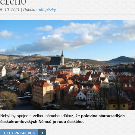
ČECHŮ
5. 10. 2021
|
Rubrika:
příspěvky
Nebyl by spojen s velkou námahou důkaz, že
polovina starousedlých
českokrumlovských Němců je rodu českého.
CELÝ PŘÍSPĚVEK