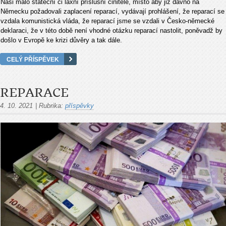
Naši málo stateční či laxní příslušní činitelé, místo aby již dávno na
Německu požadovali zaplacení reparací, vydávají prohlášení, že reparací se
vzdala komunistická vláda, že reparací jsme se vzdali v Česko-německé
deklaraci, že v této době není vhodné otázku reparací nastolit, poněvadž by
došlo v Evropě ke krizi důvěry a tak dále.
CELÝ PŘÍSPĚVEK
REPARACE
4. 10. 2021
|
Rubrika:
příspěvky