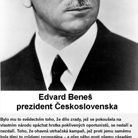
Bylo mu to svědectvím toho, že dílo zrady, jež se pokoušela na
vlastním národu spáchat hrstka pokřivených oportunistů, se nedaří a
nezdaří. Toho, že ohavná utrhačská kampaň, jež proti jemu samému
byla těmi to zrůdami rozpoutána – a přes něho proti všemu zásadám