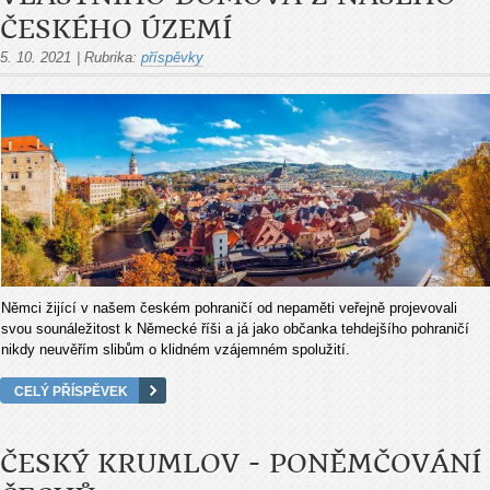
ČESKÉHO ÚZEMÍ
5. 10. 2021
|
Rubrika:
příspěvky
Němci žijící v našem českém pohraničí od nepaměti veřejně projevovali
svou sounáležitost k Německé říši a já jako občanka tehdejšího pohraničí
nikdy neuvěřím slibům o klidném vzájemném spolužití.
CELÝ PŘÍSPĚVEK
ČESKÝ KRUMLOV - PONĚMČOVÁNÍ