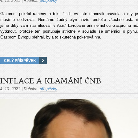
4. 10. 2021
|
Rubrika:
příspěvky
Gazprom pokrčil rameny a řekl: “Lidi, vy jste stanovili pravidla a my je
musíme dodržovat. Nemáme žádný plyn navíc, protože všechno ostatní
jsme díky vám nasmlouvali v Asii.” Evropané ani nemohou Gazpromu nic
vytknout, protože ten postupuje striktně v souladu se směrnicí o plynu.
Gazprom Evropu přehrál, byla to skutečná pokerová hra.
CELÝ PŘÍSPĚVEK
INFLACE A KLAMÁNÍ ČNB
4. 10. 2021
|
Rubrika:
příspěvky