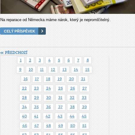
Na reparace od Německa máme nárok, který je nepromlčitelný.
CELÝ PŘÍSPĚVEK
« PŘEDCHOZÍ
1
2
3
4
5
6
7
8
9
10
11
12
13
14
15
16
17
18
19
20
21
22
23
24
25
26
27
28
29
30
31
32
33
34
35
36
37
38
39
40
41
42
43
44
45
46
47
48
49
50
51