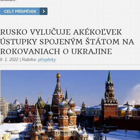
CELÝ PŘÍSPĚVEK
RUSKO VYLUČUJE AKÉKOĽVEK
ÚSTUPKY SPOJENÝM ŠTÁTOM NA
ROKOVANIACH O UKRAJINE
9. 1. 2022
|
Rubrika:
příspěvky