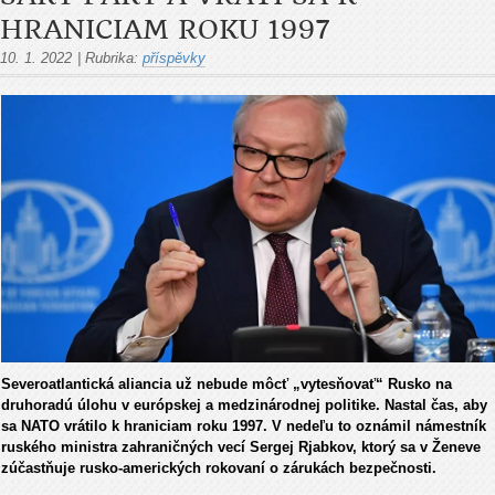
HRANICIAM ROKU 1997
10. 1. 2022
|
Rubrika:
příspěvky
Severoatlantická aliancia už nebude môcť „vytesňovať“ Rusko na
druhoradú úlohu v európskej a medzinárodnej politike. Nastal čas, aby
sa NATO vrátilo k hraniciam roku 1997. V nedeľu to oznámil námestník
ruského ministra zahraničných vecí Sergej Rjabkov, ktorý sa v Ženeve
zúčastňuje rusko-amerických rokovaní o zárukách bezpečnosti.