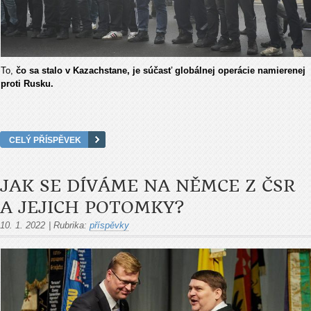
To,
čo sa stalo v Kazachstane, je súčasť globálnej operácie namierenej
proti Rusku.
CELÝ PŘÍSPĚVEK
JAK SE DÍVÁME NA NĚMCE Z ČSR
A JEJICH POTOMKY?
10. 1. 2022
|
Rubrika:
příspěvky