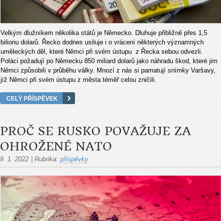
Velkým dlužníkem několika států je Německo. Dluhuje přibližně přes 1,5
bilionu dolarů. Řecko dodnes usiluje i o vrácení některých významných
uměleckých děl, které Němci při svém ústupu z Řecka sebou odvezli.
Poláci požadují po Německu 850 miliard dolarů jako náhradu škod, které jim
Němci způsobili v průběhu války. Mnozí z nás si pamatují snímky Varšavy,
jíž Němci při svém ústupu z města téměř celou zničili.
CELÝ PŘÍSPĚVEK
PROČ SE RUSKO POVAŽUJE ZA
OHROŽENÉ NATO
9. 1. 2022
|
Rubrika:
příspěvky