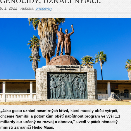
GENOCIDY, UZNALI NĚMCI.
9. 1. 2022
|
Rubrika:
příspěvky
„Jako gesto uznání nesmírných křivd, které musely oběti vytrpět,
chceme Namibii a potomkům obětí nabídnout program ve výši 1,1
miliardy eur určený na rozvoj a obnovu,“ uvedl v pátek německý
ministr zahraničí Heiko Maas.