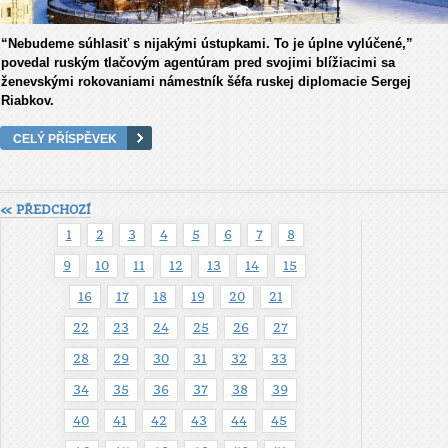
“Nebudeme súhlasiť s nijakými ústupkami. To je úplne vylúčené,”
povedal ruským tlačovým agentúram pred svojimi blížiacimi sa
ženevskými rokovaniami námestník šéfa ruskej diplomacie Sergej
Riabkov.
CELÝ PŘÍSPĚVEK
« PŘEDCHOZÍ
1
2
3
4
5
6
7
8
9
10
11
12
13
14
15
16
17
18
19
20
21
22
23
24
25
26
27
28
29
30
31
32
33
34
35
36
37
38
39
40
41
42
43
44
45