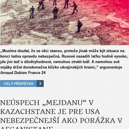
„Musíme doufat, že se věci stanou, protože jinak může být situace na
konci ledna opravdu nebezpečná. Rusové nasadili laťku hodně vysoko,
jde jim teď o důvěryhodnost, nemohou ztratit tvář. A nemohou své
vojáky držet donekonečna blízko ukrajinských hranic,“ argumentuje
Arnaud Dubien France 24
CELÝ PŘÍSPĚVEK
NEÚSPECH „MEJDANU“ V
KAZACHSTANE JE PRE USA
NEBEZPEČNEJŠÍ AKO PORÁŽKA V