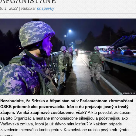
AFGANISTANE
9. 1. 2022
|
Rubrika:
příspěvky
Nezabudnite, že Srbsko a Afganistan sú v Parlamentnom zhromaždení
OSKB prítomné ako pozorovatelia. Irán o ňu prejavuje jasný a trvalý
záujem. Vzniká zaujímavé zosúladenie, však?
A kto povedal, že časom
sa táto Organizácia nestane mnohonásobne silnejšou a početnejšou ako
Varšavská zmluva, ktorá je už dávno minulosťou? V každom prípade
zavedenie mierového kontingentu v Kazachstane urobilo prvý krok týmto
smerom.