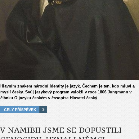
Hlavním znakem národní identity je jazyk, Čechem je ten, kdo mluví a
myslí česky. Svůj jazykový program vyložil v roce 1806 Jungmann v
článku O jazyku českém v časopise Hlasatel český.
CELÝ PŘÍSPĚVEK
V NAMIBII JSME SE DOPUSTILI