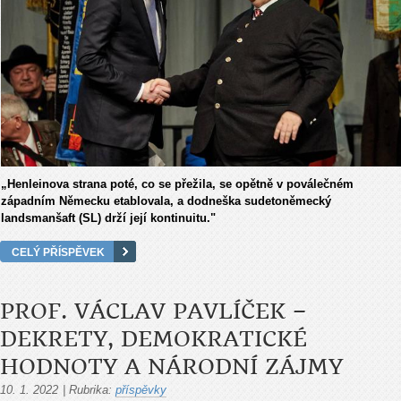
„Henleinova strana poté, co se přežila, se opětně v poválečném
západním Německu etablovala, a dodneška sudetoněmecký
landsmanšaft (SL) drží její kontinuitu."
CELÝ PŘÍSPĚVEK
PROF. VÁCLAV PAVLÍČEK –
DEKRETY, DEMOKRATICKÉ
HODNOTY A NÁRODNÍ ZÁJMY
10. 1. 2022
|
Rubrika:
příspěvky