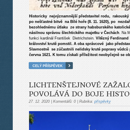
Historicky nejvýznamnější představitel rodu, rakouský 
po nešťastné bitvě na Bílé hoře (8. 11. 1620), po nezd
bezohlednému útlaku ze strany habsburského katolické
násilnou správou šlechtického majetku v Čechách
. Na M
funkci kardinál František Dietrichstein.
Vítězný Ferdinand 
království krutě pomstil. A oba správcové jako předsta
Slavnostně se zúčastnili nelidsky kruté popravy vůdců
června 1621. K tomu získali příležitost neobyčejně se ob
CELÝ PŘÍSPĚVEK
LICHTENŠTEJNOVÉ ZAŽALO
POVOLÁVÁ DO BOJE HISTO
27. 12. 2020
|
Komentářů:
0
|
Rubrika:
příspěvky