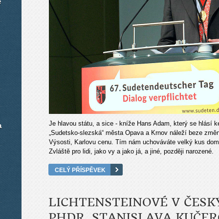
é
Je hlavou státu, a sice - kníže Hans Adam, který se hlásí 
a
„Sudetsko-slezská“ města Opava a Krnov náleží beze změny
Výsosti, Karlovu cenu. Tím nám uchováváte velký kus domo
Zvláště pro lidi, jako vy a jako já, a jiné, později narozené.
CELÝ PŘÍSPĚVEK
LICHTENSTEINOVÉ V ČESK
PHDR. STANISLAVA KUČERO