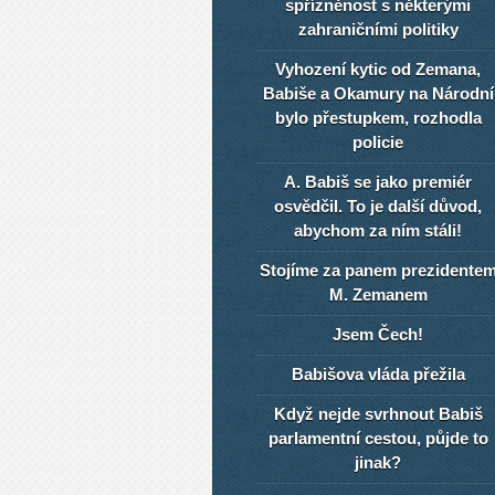
spřízněnost s některými
zahraničními politiky
Vyhození kytic od Zemana,
Babiše a Okamury na Národní
bylo přestupkem, rozhodla
policie
A. Babiš se jako premiér
osvědčil. To je další důvod,
abychom za ním stáli!
Stojíme za panem prezidente
M. Zemanem
Jsem Čech!
Babišova vláda přežila
Když nejde svrhnout Babiš
parlamentní cestou, půjde to
jinak?