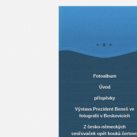
Fotoalbum
Úvod
příspěvky
Výstava Prezident Beneš ve
fotografii v Boskovicích
Z česko-německých
smiřovaček opět kouká čertov