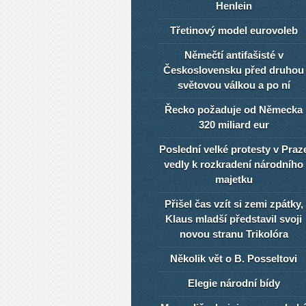
Henlein
Třetinový model eurovoleb
Němečtí antifašisté v
Československu před druhou
světovou válkou a po ní
Řecko požaduje od Německa
320 miliard eur
Poslední velké protesty v Praz
vedly k rozkradení národního
majetku
Přišel čas vzít si zemi zpátky,
Klaus mladší představil svoji
novou stranu Trikolóra
Několik vět o B. Posseltovi
Elegie národní bídy