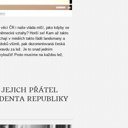
 věcí ČR i naše vláda mlčí, jako kdyby se
o-německé vztahy? Horší se! Kam až takto
hají v médiích takto řádit landsmany a
 útoků všimli, pak dezorientovaná česká
pravdu za lež. Je to snad jedním
vyloučit! Proto musíme na každou lež,
JEJICH PŘÁTEL
IDENTA REPUBLIKY