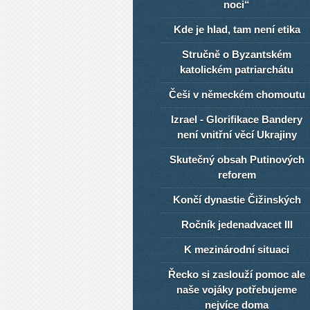
noci“
Kde je hlad, tam není etika
Stručně o Byzantském
katolickém patriarchátu
Češi v německém chomoutu
Izrael - Glorifikace Bandery
není vnitřní věcí Ukrajiny
Skutečný obsah Putinových
reforem
Končí dynastie Čižinských
Ročník jedenadvacet III
K mezinárodní situaci
Řecko si zaslouží pomoc ale
naše vojáky potřebujeme
nejvíce doma