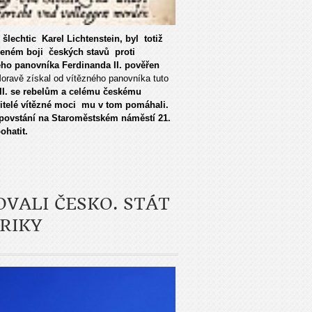
šlechtic Karel Lichtenstein, byl totiž
ařeném boji českých stavů proti
ho panovníka Ferdinanda II. pověřen
oravě získal od vítězného panovníka tuto
II. se rebelům a celému českému
vitelé vítězné moci mu v tom pomáhali.
 povstání na Staroměstském náměstí 21.
ohatit.
VALI ČESKO. STÁT
RIKY