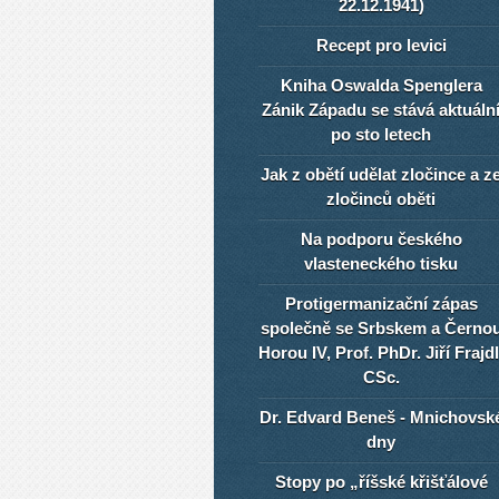
22.12.1941)
Recept pro levici
Kniha Oswalda Spenglera
Zánik Západu se stává aktuáln
po sto letech
Jak z obětí udělat zločince a z
zločinců oběti
Na podporu českého
vlasteneckého tisku
Protigermanizační zápas
společně se Srbskem a Černo
Horou IV, Prof. PhDr. Jiří Frajdl
CSc.
Dr. Edvard Beneš - Mnichovsk
dny
Stopy po „říšské křišťálové