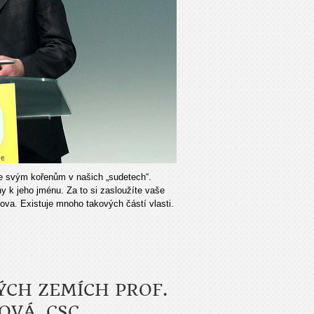
ke svým kořenům v našich „sudetech“.
 k jeho jménu. Za to si zasloužíte vaše
va. Existuje mnoho takových částí vlasti.
ÝCH ZEMÍCH PROF.
VÁ, CSC.