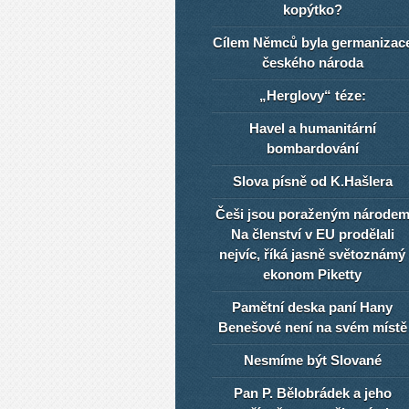
kopýtko?
Cílem Němců byla germanizac
českého národa
„Herglovy“ téze:
Havel a humanitární
bombardování
Slova písně od K.Hašlera
Češi jsou poraženým národe
Na členství v EU prodělali
nejvíc, říká jasně světoznámý
ekonom Piketty
Pamětní deska paní Hany
Benešové není na svém místě
Nesmíme být Slované
Pan P. Bělobrádek a jeho