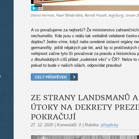
A co považujeme za nejhorší? Že ministerstvo zahraničních
nechumelilo. Kde jsou v reálu tak verbálně velebené česk
dojdou? Jedno víme, když naše uvedené ústavní orgány nec
germanofily ještě nějakých pár let, aniž by si protičeských
veřejnost začne tyto lži považovat za pravdu a historickou 
z dlouhodobých cílů přátel „sudetské věci“ v ČR? Nelze to 
pokud to bude v našich silách, odpovídat pravdou!
m
CELÝ PŘÍSPĚVEK
ZE STRANY LANDSMANŮ A 
ÚTOKY NA DEKRETY PREZ
POKRAČUJÍ
27. 12. 2020
|
Komentářů:
0
|
Rubrika:
příspěvky