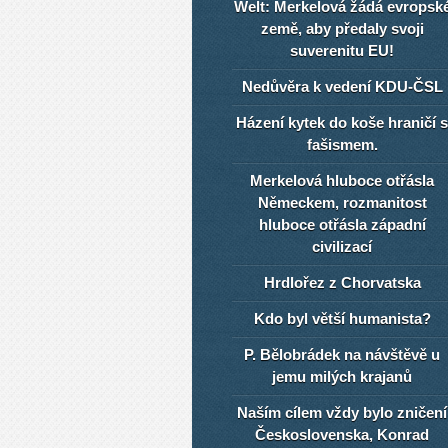
Welt: Merkelová žádá evropsk
země, aby předaly svoji
suverenitu EU!
Nedůvěra k vedení KDU-ČSL
Házení kytek do koše hraničí s
fašismem.
Merkelová hluboce otřásla
Německem, rozmanitost
hluboce otřásla západní
civilizací
Hrdlořez z Chorvatska
Kdo byl větší humanista?
P. Bělobrádek na návštěvě u
jemu milých krajanů
Naším cílem vždy bylo zničení
Československa, Konrad