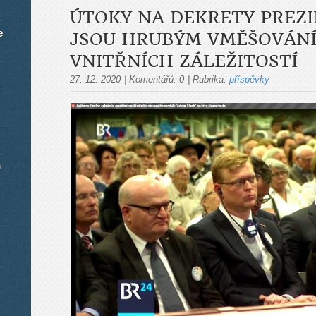
ÚTOKY NA DEKRETY PREZ
e
JSOU HRUBÝM VMĚŠOVÁNÍ
VNITŘNÍCH ZÁLEŽITOSTÍ
27. 12. 2020
|
Komentářů:
0
|
Rubrika:
příspěvky
m