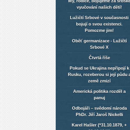
My, rodiče, bojujeme za srbsk
vyučování našich dětí!
Lužičtí Srbové v současnosti
bojují o svou existenci.
Pomozme jim!
Oběť germanizace - Lužičtí
Srbové X
Čtvrtá říše
Pokud se Ukrajina nepřipojí k
Rusku, rozeberou si její půdu 
země zmizí
Americká politika rozděl a
panuj
Odbojáři – svědomí národa
PhDr. Jiří Jaroš Nickelli
Karel Hašler (*31.10.1879, +