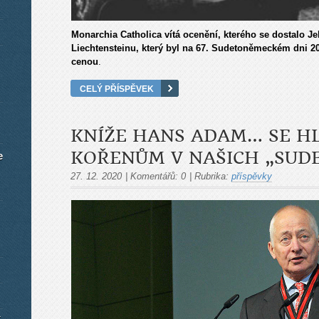
Monarchia Catholica vítá ocenění, kterého se dostalo Je
Liechtensteinu, který byl na 67. Sudetoněmeckém dni 
cenou
.
CELÝ PŘÍSPĚVEK
KNÍŽE HANS ADAM… SE HL
KOŘENŮM V NAŠICH „SUD
e
27. 12. 2020
|
Komentářů:
0
|
Rubrika:
příspěvky