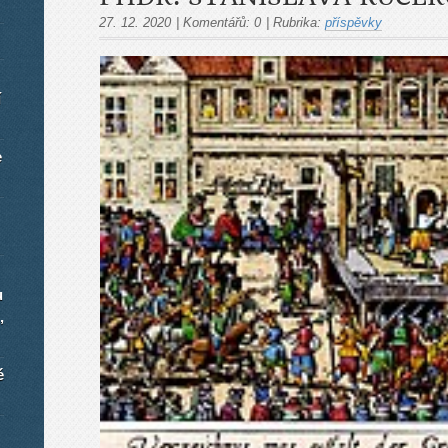
27. 12. 2020
|
Komentářů:
0
|
Rubrika:
příspěvky
í
e
u
,
é