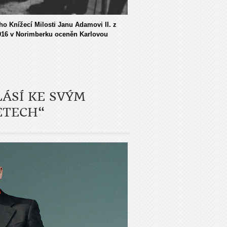
ho Knížecí Milosti Janu Adamovi II. z
2016 v Norimberku oceněn Karlovou
ÁSÍ KE SVÝM
ETECH“