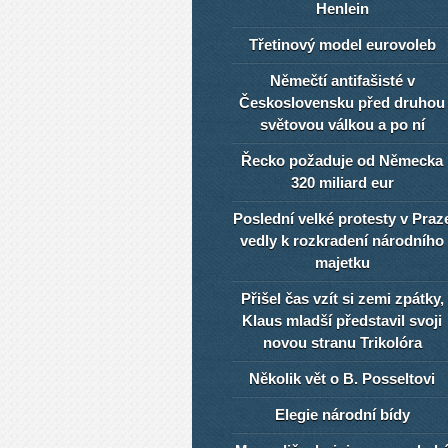
Henlein
Třetinový model eurovoleb
Němečtí antifašisté v
Československu před druhou
světovou válkou a po ní
Řecko požaduje od Německa
320 miliard eur
Poslední velké protesty v Praz
vedly k rozkradení národního
majetku
Přišel čas vzít si zemi zpátky,
Klaus mladší představil svoji
novou stranu Trikolóra
Několik vět o B. Posseltovi
Elegie národní bídy