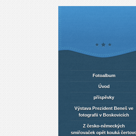
Fotoalbum
Úvod
příspěvky
Výstava Prezident Beneš ve
fotografii v Boskovicích
Z česko-německých
smiřovaček opět kouká čertov