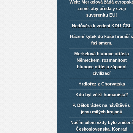
Welt: Merkelová žádá evropsk
země, aby předaly svoji
suverenitu EU!
Nedůvěra k vedení KDU-ČSL
Házení kytek do koše hraničí s
fašismem.
Merkelová hluboce otřásla
Německem, rozmanitost
hluboce otřásla západní
civilizací
Hrdlořez z Chorvatska
Kdo byl větší humanista?
P. Bělobrádek na návštěvě u
jemu milých krajanů
Naším cílem vždy bylo zničení
Československa, Konrad