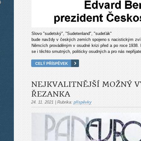
é
Slovo "sudetský", "Sudetenland", "sudeťák"
bude navždy v českých zemích spojeno s nacistickým zví
Němcích prováděným v osudné krizi před a po roce 1938.
se i těchto smutných, politicky osudných a pro nás nepřijatel
CELÝ PŘÍSPĚVEK
NEJKVALITNĚJŠÍ MOŽNÝ V
ŘEZANKA
24. 11. 2021
|
Rubrika:
příspěvky