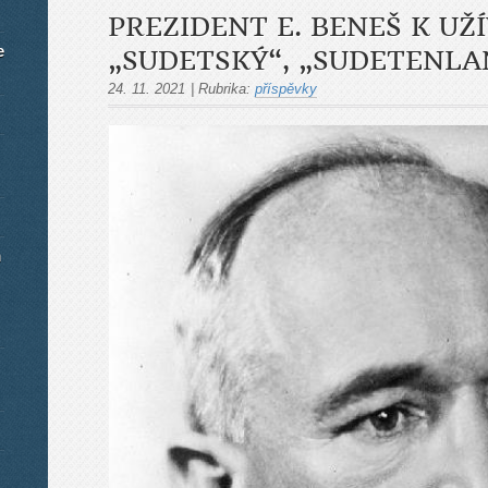
PREZIDENT E. BENEŠ K UŽ
e
„SUDETSKÝ“, „SUDETENL
24. 11. 2021
|
Rubrika:
příspěvky
m