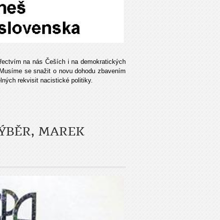
řectvím na nás Češích i na demokratických
 Mu­síme se snažit o novu dohodu zbavením
ných rekvisit nacistické politiky.
ÝBĚR, MAREK