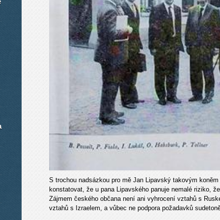
é
a
S trochou nadsázkou pro mě Jan Lipavský takovým koněm j
konstatovat, že u pana Lipavského panuje nemalé riziko, že
Zájmem českého občana není ani vyhrocení vztahů s Ruske
vztahů s Izraelem, a vůbec ne podpora požadavků sudeton