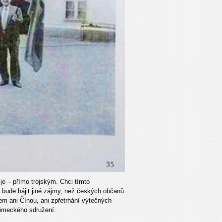
e – přímo trojským. Chci tímto
 bude hájit jiné zájmy, než českých občanů.
m ani Čínou, ani zpřetrhání výtečných
ěmeckého sdružení.