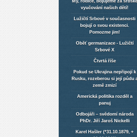
My, rodiče, bojujeme za srbsk
vyučování našich dětí!
Lužičtí Srbové v současnosti
bojují o svou existenci.
Pomozme jim!
Oběť germanizace - Lužičtí
Srbové X
Čtvrtá říše
Pokud se Ukrajina nepřipojí k
Rusku, rozeberou si její půdu 
země zmizí
Americká politika rozděl a
panuj
Odbojáři – svědomí národa
PhDr. Jiří Jaroš Nickelli
Karel Hašler (*31.10.1879, +