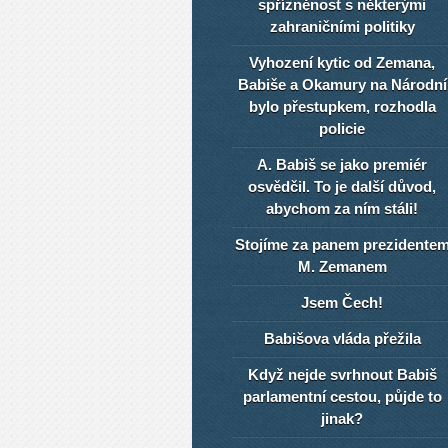
spřízněnost s některými
zahraničními politiky
Vyhození kytic od Zemana,
Babiše a Okamury na Národní
bylo přestupkem, rozhodla
policie
A. Babiš se jako premiér
osvědčil. To je další důvod,
abychom za ním stáli!
Stojíme za panem prezidente
M. Zemanem
Jsem Čech!
Babišova vláda přežila
Když nejde svrhnout Babiš
parlamentní cestou, půjde to
jinak?