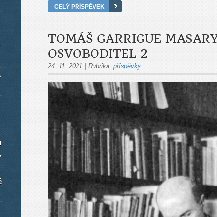
CELÝ PŘÍSPĚVEK
TOMÁŠ GARRIGUE MASARY
í
OSVOBODITEL 2
24. 11. 2021
|
Rubrika:
příspěvky
e
u
,
é