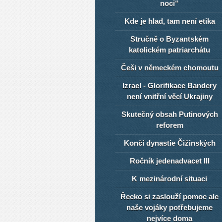
noci“
Kde je hlad, tam není etika
Stručně o Byzantském
katolickém patriarchátu
Češi v německém chomoutu
Izrael - Glorifikace Bandery
není vnitřní věcí Ukrajiny
Skutečný obsah Putinových
reforem
Končí dynastie Čižinských
Ročník jedenadvacet III
K mezinárodní situaci
Řecko si zaslouží pomoc ale
naše vojáky potřebujeme
nejvíce doma