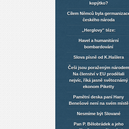
kopýtko?
Cílem Němců byla germanizac
českého národa
„Herglovy“ téze:
Havel a humanitární
bombardování
Slova písně od K.Hašlera
Češi jsou poraženým národe
Na členství v EU prodělali
nejvíc, říká jasně světoznámý
ekonom Piketty
Pamětní deska paní Hany
Benešové není na svém místě
Nesmíme být Slované
Pan P. Bělobrádek a jeho