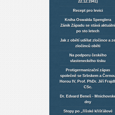
22.12.1941)
Recept pro levici
Kniha Oswalda Spenglera
Zánik Západu se stává aktuáln
po sto letech
Jak z obětí udělat zločince a z
zločinců oběti
Na podporu českého
vlasteneckého tisku
Protigermanizační zápas
společně se Srbskem a Černo
Horou IV, Prof. PhDr. Jiří Frajdl
CSc.
Dr. Edvard Beneš - Mnichovsk
dny
Stopy po „říšské křišťálové