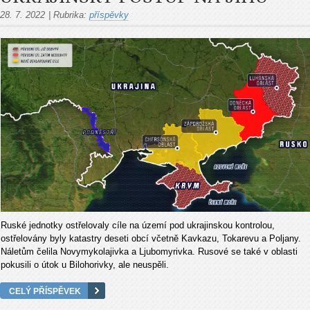
28. 7. 2022
|
Rubrika:
příspěvky
Ruské jednotky ostřelovaly cíle na území pod ukrajinskou kontrolou,
ostřelovány byly katastry deseti obcí včetně Kavkazu, Tokarevu a Poljany.
Náletům čelila Novymykolajivka a Ljubomyrivka. Rusové se také v oblasti
pokusili o útok u Bilohorivky, ale neuspěli.
CELÝ PŘÍSPĚVEK