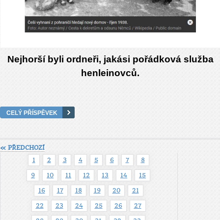
Nejhorší byli ordneři, jakási pořádková služba
henleinovců.
CELÝ PŘÍSPĚVEK
« PŘEDCHOZÍ
1
2
3
4
5
6
7
8
9
10
11
12
13
14
15
16
17
18
19
20
21
22
23
24
25
26
27