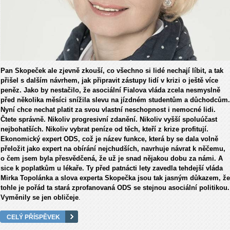
Pan Skopeček ale zjevně zkouší, co všechno si lidé nechají líbit, a tak
přišel s dalším návrhem, jak připravit zástupy lidí v krizi o ještě více
peněz. Jako by nestačilo, že asociální Fialova vláda zcela nesmyslně
před několika měsíci snížila slevu na jízdném studentům a důchodcům.
Nyní chce nechat platit za svou vlastní neschopnost i nemocné lidi.
Čtete správně. Nikoliv progresivní zdanění. Nikoliv vyšší spoluúčast
nejbohatších. Nikoliv vybrat peníze od těch, kteří z krize profitují.
Ekonomický expert ODS, což je název funkce, která by se dala volně
přeložit jako expert na obírání nejchudších, navrhuje návrat k něčemu,
o čem jsem byla přesvědčená, že už je snad nějakou dobu za námi. A
sice k poplatkům u lékaře. Ty před patnácti lety zavedla tehdejší vláda
Mirka Topolánka a slova experta Skopečka jsou tak jasným důkazem, že
tohle je pořád ta stará zprofanovaná ODS se stejnou asociální politikou.
Vyměnily se jen obličeje
.
CELÝ PŘÍSPĚVEK