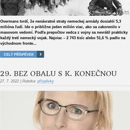
Overmans tvrdí, že nenávratné straty nemeckej armády dosiahli 5,3
milióna ľudí. Ide o približne jeden milión viac, ako sa zakorenilo v
masovom vedomí. Podľa prepočtov vedca z vojny sa nevrátil prakticky
každý tretí nemecký vojak. Najviac – 2 743 tisíc alebo 51,6 % padlo na
východnom fronte...
CELÝ PŘÍSPĚVEK
29. BEZ OBALU S K. KONEČNOU
27. 7. 2022
|
Rubrika:
příspěvky