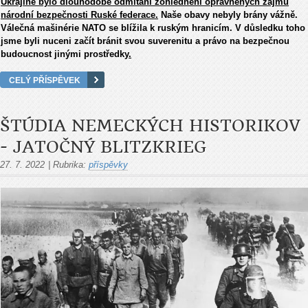
Ukrajině bylo dlouhodobé odmítání zohlednění oprávněných zájmů
národní bezpečnosti Ruské federace.
Naše obavy nebyly brány vážně.
Válečná mašinérie NATO se blížila k ruským hranicím. V důsledku toho
jsme byli nuceni začít bránit svou suverenitu a právo na bezpečnou
budoucnost jinými prostředky
.
CELÝ PŘÍSPĚVEK
ŠTÚDIA NEMECKÝCH HISTORIKOV
- JATOČNÝ BLITZKRIEG
27. 7. 2022
|
Rubrika:
příspěvky