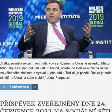
„Válka se měla ukončit ve chvíli, kdy se Rusům na Ukrajině nevedlo. Místo
toho, aby se Biden pokusil válku ukončit, odletěl do Polska a Putina označil
za válečného zločince a vyzval k jeho pádu. Teď už je pozdě. Rusko je stále
silnější a Ukrajina stále slabší,“ dodal Ferguson.
CELÝ PŘÍSPĚVEK
PŘÍSPĚVEK ZVEŘEJNĚNÝ DNE 24.
ČERVENCE 2022 NA SOCIÁLNÍ SÍTI