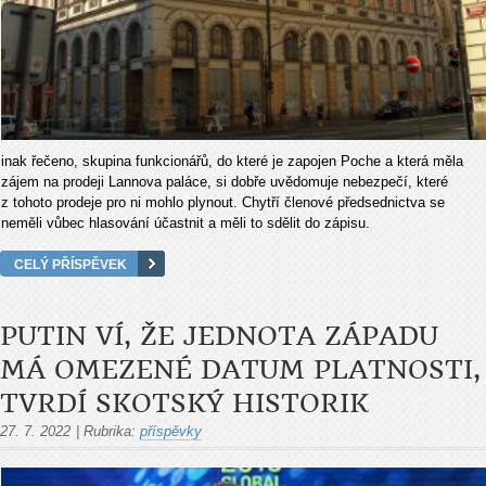
inak řečeno, skupina funkcionářů, do které je zapojen Poche a která měla
zájem na prodeji Lannova paláce, si dobře uvědomuje nebezpečí, které
z tohoto prodeje pro ni mohlo plynout. Chytří členové předsednictva se
neměli vůbec hlasování účastnit a měli to sdělit do zápisu.
CELÝ PŘÍSPĚVEK
PUTIN VÍ, ŽE JEDNOTA ZÁPADU
MÁ OMEZENÉ DATUM PLATNOSTI,
TVRDÍ SKOTSKÝ HISTORIK
27. 7. 2022
|
Rubrika:
příspěvky