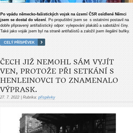
Po vpádu německo-fašistických vojsk na území ČSR osídlené Němci
jsem se dostal do vězení
. Po propuštění jsem se s ostatními postavil na
dobře připravený antifašistický odpor: vylepování plakátů a sabotážní činy.
Také jako voják jsem byl na straně antifašistů a založil jsem ilegální buňky.
CELÝ PŘÍSPĚVEK
ČECH JIŽ NEMOHL SÁM VYJÍT
VEN, PROTOŽE PŘI SETKÁNÍ S
HENLEINOVCI TO ZNAMENALO
VÝPRASK.
27. 7. 2022
|
Rubrika:
příspěvky