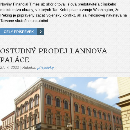
Noviny Financial Times už skôr citovali slová predstaviteľa čínskeho
ministerstva obrany, v ktorých Tan Kefei priamo varuje Washington, že
Peking je pripravený začať vojenský konflikt, ak sa Pelosiovej návšteva na
Taiwane skutočne uskutoční.
CELÝ PŘÍSPĚVEK
OSTUDNÝ PRODEJ LANNOVA
PALÁCE
27. 7. 2022
|
Rubrika:
příspěvky