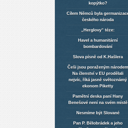
kopýtko?
Cílem Němců byla germanizac
českého národa
„Herglovy“ téze:
Havel a humanitární
bombardování
Slova písně od K.Hašlera
Češi jsou poraženým národe
Na členství v EU prodělali
nejvíc, říká jasně světoznámý
ekonom Piketty
Pamětní deska paní Hany
Benešové není na svém místě
Nesmíme být Slované
Pan P. Bělobrádek a jeho