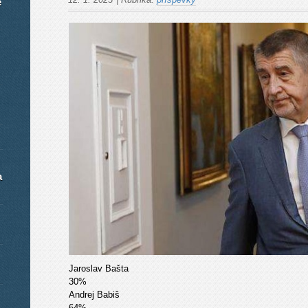
é
a
Jaroslav Bašta
30%
Andrej Babiš
64%