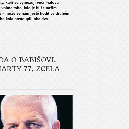
y, kteří se vymezují vůči Fialovu
u volme toho, kdo je blíže našim
ě – může se nám ještě hodit ve druhém
ho kola postoupili oba dva.
A O BABIŠOVI.
ARTY 77, ZCELA