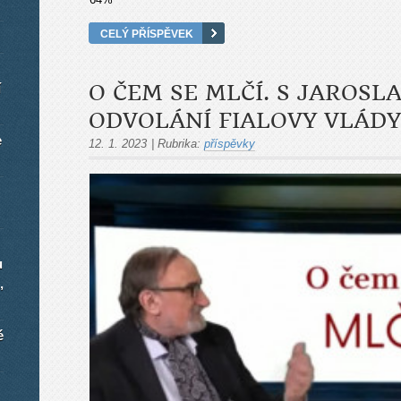
CELÝ PŘÍSPĚVEK
O ČEM SE MLČÍ. S JAROSL
í
ODVOLÁNÍ FIALOVY VLÁDY
e
12. 1. 2023
|
Rubrika:
příspěvky
u
,
é