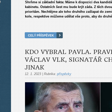
é
Shrňme si základní fakta: Máme k dispozici dva kandidát
kabinetu. Ostatních šest mu bude krýt záda. Z těch dvo
prioritám. Nechtějme ale toho druhého zašlapat do zem
kole, respektive můžeme udělat vše proto, aby do druhé
CELÝ PŘÍSPĚVEK
KDO VYBRAL PAVLA. PRAVD
VÁCLAV VLK, SIGNATÁŘ CH
JINAK
12. 1. 2023
|
Rubrika:
příspěvky