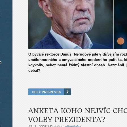
O bývalé rektorce Danuši Nerudové jste v dřívějším roz
umělohmotného a omyvatelného moderního politika, kte
e
kdykoliv, neboť nemá žádný vlastní obsah. Nezměnil js
debat?
CELÝ PŘÍSPĚVEK
ANKETA KOHO NEJVÍC CHC
VOLBY PREZIDENTA?
12. 1. 2023
|
Rubrika:
příspěvky