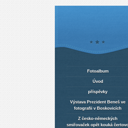
Fotoalbum
Úvod
příspěvky
Výstava Prezident Beneš ve
fotografii v Boskovicích
Z česko-německých
smiřovaček opět kouká čertov