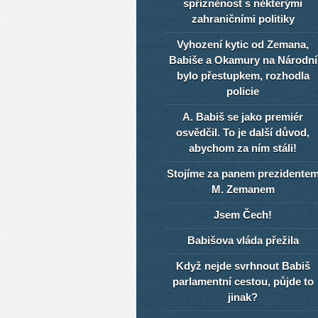
spřízněnost s některými
zahraničními politiky
Vyhození kytic od Zemana,
Babiše a Okamury na Národní
bylo přestupkem, rozhodla
policie
A. Babiš se jako premiér
osvědčil. To je další důvod,
abychom za ním stáli!
Stojíme za panem prezidente
M. Zemanem
Jsem Čech!
Babišova vláda přežila
Když nejde svrhnout Babiš
parlamentní cestou, půjde to
jinak?