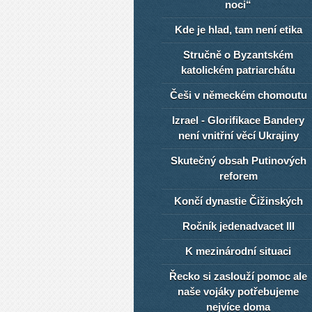
noci“
Kde je hlad, tam není etika
Stručně o Byzantském
katolickém patriarchátu
Češi v německém chomoutu
Izrael - Glorifikace Bandery
není vnitřní věcí Ukrajiny
Skutečný obsah Putinových
reforem
Končí dynastie Čižinských
Ročník jedenadvacet III
K mezinárodní situaci
Řecko si zaslouží pomoc ale
naše vojáky potřebujeme
nejvíce doma