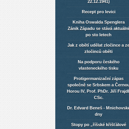
22.12.1941)
Recept pro levici
Kniha Oswalda Spenglera
Zánik Západu se stává aktuáln
po sto letech
Jak z obětí udělat zločince a z
zločinců oběti
Na podporu českého
vlasteneckého tisku
Protigermanizační zápas
společně se Srbskem a Černo
Horou IV, Prof. PhDr. Jiří Frajdl
CSc.
Dr. Edvard Beneš - Mnichovsk
dny
Stopy po „říšské křišťálové