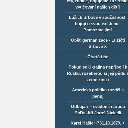
My, rodiče, bojujeme za srbsk
vyučování našich dětí!
Lužičtí Srbové v současnosti
bojují o svou existenci.
Pomozme jim!
Oběť germanizace - Lužičtí
Srbové X
Čtvrtá říše
Pokud se Ukrajina nepřipojí k
Rusku, rozeberou si její půdu 
země zmizí
Americká politika rozděl a
panuj
Odbojáři – svědomí národa
PhDr. Jiří Jaroš Nickelli
Karel Hašler (*31.10.1879, +