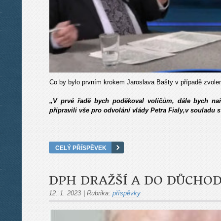
Co by bylo prvním krokem Jaroslava Bašty v případě zvole
„V prvé řadě bych poděkoval voličům, dále bych nař
připravili vše pro odvolání vlády Petra Fialy,v souladu 
CELÝ PŘÍSPĚVEK
DPH DRAŽŠÍ A DO DŮCHOD
12. 1. 2023
|
Rubrika:
příspěvky