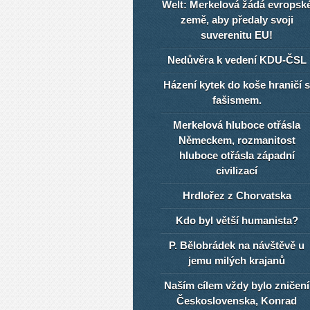
Welt: Merkelová žádá evropsk
země, aby předaly svoji
suverenitu EU!
Nedůvěra k vedení KDU-ČSL
Házení kytek do koše hraničí s
fašismem.
Merkelová hluboce otřásla
Německem, rozmanitost
hluboce otřásla západní
civilizací
Hrdlořez z Chorvatska
Kdo byl větší humanista?
P. Bělobrádek na návštěvě u
jemu milých krajanů
Naším cílem vždy bylo zničení
Československa, Konrad