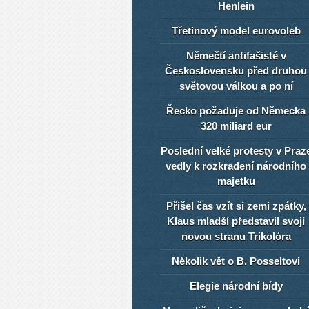
Henlein
Třetinový model eurovoleb
Němečtí antifašisté v
Československu před druhou
světovou válkou a po ní
Řecko požaduje od Německa
320 miliard eur
Poslední velké protesty v Praz
vedly k rozkradení národního
majetku
Přišel čas vzít si zemi zpátky,
Klaus mladší představil svoji
novou stranu Trikolóra
Několik vět o B. Posseltovi
Elegie národní bídy