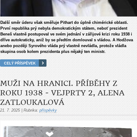
Další směr úderu však směřuje Pithart do úplně chimérické oblasti.
První republika prý nebyla demokratickým státem, neboť prezident
Beneš vlastně postupoval ve svém jednání v zářijové krizi roku 1938 i
dříve autokraticky, aniž by se předtím domlouval s vládou. A Hodžova
anebo později Syrového vláda prý vlastně nevládla, protože vládla
skupina osob kolem prezidenta plus nějaký ten ministr.
CELÝ PŘÍSPĚVEK
MUŽI NA HRANICI. PŘÍBĚHY Z
ROKU 1938 - VEJPRTY 2, ALENA
ZATLOUKALOVÁ
21. 7. 2025
|
Rubrika:
příspěvky