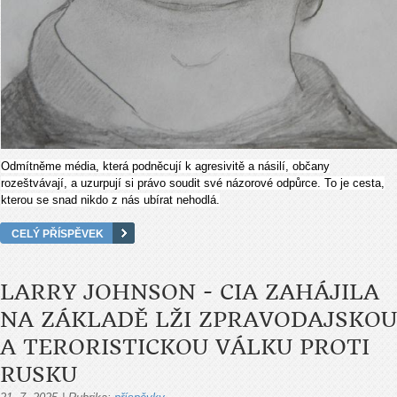
Odmítněme média, která podněcují k agresivitě a násilí, občany
rozeštvávají, a uzurpují si právo soudit své názorové odpůrce. To je cesta,
kterou se snad nikdo z nás ubírat nehodlá.
CELÝ PŘÍSPĚVEK
LARRY JOHNSON - CIA ZAHÁJILA
NA ZÁKLADĚ LŽI ZPRAVODAJSKOU
A TERORISTICKOU VÁLKU PROTI
RUSKU