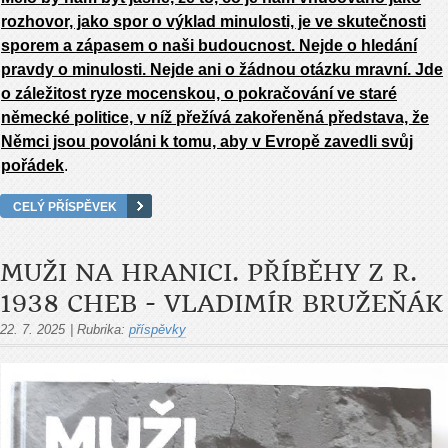
rozhovor, jako spor o výklad minulosti, je ve sku­tečnosti
sporem a zápasem o naši budoucnost. Nejde o hledání
pravdy o minulosti. Nejde ani o žádnou otázku mravní. Jde
o záležitost ryze mocenskou, o po­kračování ve staré
německé politice, v níž přežívá za­kořeněná představa, že
Němci jsou povoláni k tomu, aby v Evropě zavedli svůj
pořádek
.
CELÝ PŘÍSPĚVEK
MUŽI NA HRANICI. PŘÍBĚHY Z R.
1938 CHEB - VLADIMÍR BRUŽEŇÁK
22. 7. 2025
|
Rubrika:
příspěvky