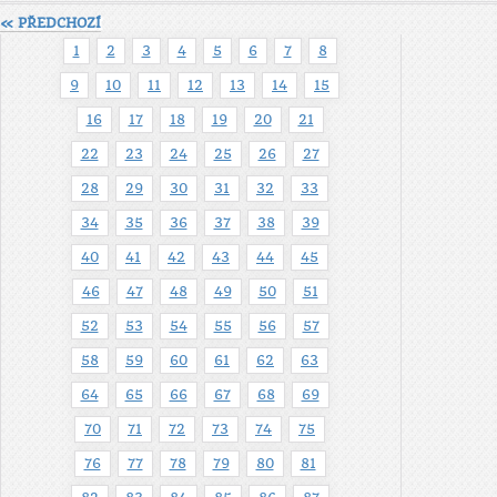
« PŘEDCHOZÍ
1
2
3
4
5
6
7
8
9
10
11
12
13
14
15
16
17
18
19
20
21
22
23
24
25
26
27
28
29
30
31
32
33
34
35
36
37
38
39
40
41
42
43
44
45
46
47
48
49
50
51
52
53
54
55
56
57
58
59
60
61
62
63
64
65
66
67
68
69
70
71
72
73
74
75
76
77
78
79
80
81