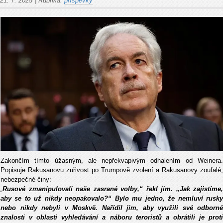
21. 7. 2025
|
Rubrika:
příspěvky
Zakončím tímto úžasným, ale nepřekvapivým odhalením od Weinera.
Popisuje Rakusanovu zuřivost po Trumpově zvolení a Rakusanovy zoufalé,
nebezpečné činy:
„
Rusové zmanipulovali naše zasrané volby,“ řekl jim. „Jak zajistíme,
aby se to už nikdy neopakovalo?“ Bylo mu jedno, že nemluví rusky
nebo nikdy nebyli v Moskvě. Nařídil jim, aby využili své odborné
znalosti v oblasti vyhledávání a náboru teroristů a obrátili je proti