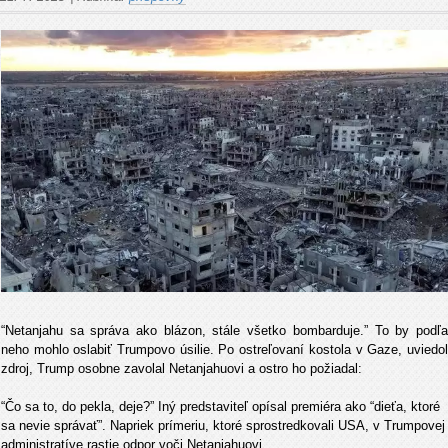
“Netanjahu sa správa ako blázon, stále všetko bombarduje.” To by podľa
neho mohlo oslabiť Trumpovo úsilie. Po ostreľovaní kostola v Gaze, uviedol
zdroj, Trump osobne zavolal Netanjahuovi a ostro ho požiadal:
“Čo sa to, do pekla, deje?” Iný predstaviteľ opísal premiéra ako “dieťa, ktoré
sa nevie správať”. Napriek prímeriu, ktoré sprostredkovali USA, v Trumpovej
administratíve rastie odpor voči Netanjahuovi.