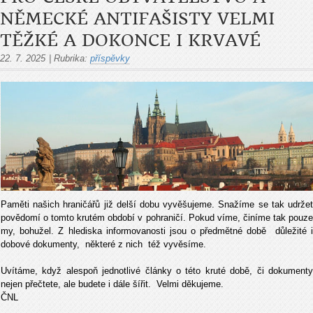
NĚMECKÉ ANTIFAŠISTY VELMI
TĚŽKÉ A DOKONCE I KRVAVÉ
22. 7. 2025
|
Rubrika:
příspěvky
Paměti našich hraničářů již delší dobu vyvěšujeme. Snažíme se tak udržet
povědomí o tomto krutém období v pohraničí. Pokud víme, činíme tak pouze
my, bohužel. Z hlediska informovanosti jsou o předmětné době důležité i
dobové dokumenty, některé z nich též vyvěsíme.
Uvítáme, když alespoň jednotlivé články o této kruté době, či dokumenty
nejen přečtete, ale budete i dále šířit. Velmi děkujeme.
ČNL