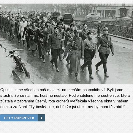
Opustili jsme všechen náš majetek na menším hospodářství. Byli jsme
šťastni, že se nám nic horšího nestalo. Podle sdělené mé sestřenice, která
zůstala v zabraném území, rota ordnerů vytřískala všechna okna v našem
domku za řvaní: “Ty český pse, dobře že jsi utekl, my bychom tě zabili!“
CELÝ PŘÍSPĚVEK