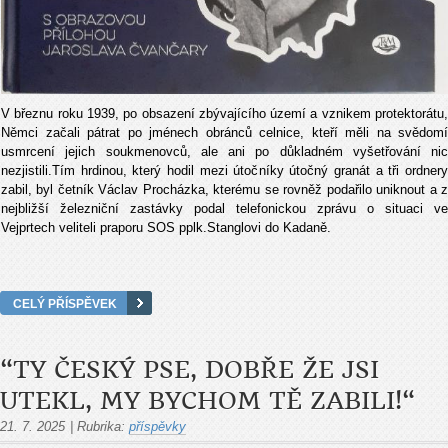
V březnu roku 1939, po obsazení zbývajícího území a vznikem protektorátu,
Němci začali pátrat po jménech obránců celnice, kteří měli na svědomí
usmrcení jejich soukmenovců, ale ani po důkladném vyšetřování nic
nezjistili.Tím hrdinou, který hodil mezi útočníky útočný granát a tři ordnery
zabil, byl četník Václav Procházka, kterému se rovněž podařilo uniknout a z
nejbližší železniční zastávky podal telefonickou zprávu o situaci ve
Vejprtech veliteli praporu SOS pplk.Stanglovi do Kadaně.
CELÝ PŘÍSPĚVEK
“TY ČESKÝ PSE, DOBŘE ŽE JSI
UTEKL, MY BYCHOM TĚ ZABILI!“
21. 7. 2025
|
Rubrika:
příspěvky