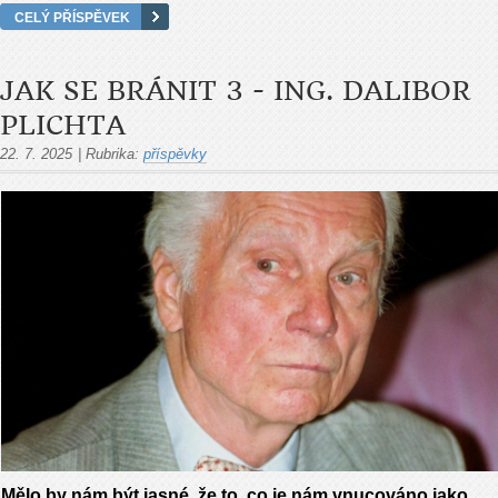
CELÝ PŘÍSPĚVEK
JAK SE BRÁNIT 3 - ING. DALIBOR
PLICHTA
22. 7. 2025
|
Rubrika:
příspěvky
Mělo by nám být jasné, že to, co je nám vnucováno jako