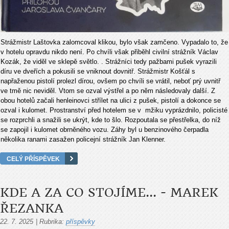
Strážmistr Laštovka zalomcoval klikou, bylo však zamčeno. Vypadalo to, že
v hotelu opravdu nikdo není. Po chvíli však přiběhl civilní strážník Václav
Kozák, že viděl ve sklepě světlo. . Strážníci tedy pažbami pušek vyrazili
díru ve dveřích a pokusili se vniknout dovnitř. Strážmistr Košťál s
napřaženou pistolí prolezl dírou, ovšem po chvíli se vrátil, neboť prý uvnitř
ve tmě nic neviděl. Vtom se ozval výstřel a po něm následovaly další. Z
obou hotelů začali henleinovci střílet na ulici z pušek, pistolí a dokonce se
ozval i kulomet. Prostranství před hotelem se v mžiku vyprázdnilo, policisté
se rozprchli a snažili se ukrýt, kde to šlo. Rozpoutala se přestřelka, do níž
se zapojil i kulomet obrněného vozu. Záhy byl u benzinového čerpadla
několika ranami zasažen policejní strážník Jan Klenner.
CELÝ PŘÍSPĚVEK
KDE A ZA CO STOJÍME... - MAREK
ŘEZANKA
22. 7. 2025
|
Rubrika:
příspěvky