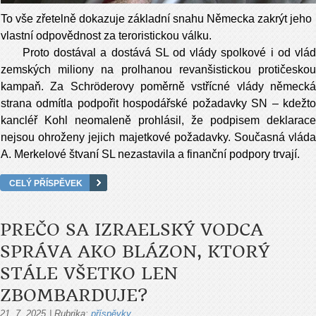
To vše zřetelně dokazuje základní snahu Německa zakrýt jeho
vlastní odpovědnost za teroristickou válku.
Proto dostával a dostává SL od vlády spolkové i od vlád
zemských miliony na prolhanou revanšistickou protičeskou
kampaň. Za Schröderovy poměrně vstřícné vlády německá
strana odmítla podpořit hospodářské požadavky SN – kdežto
kancléř Kohl neomaleně prohlásil, že podpisem deklarace
nejsou ohroženy jejich majetkové požadavky. Současná vláda
A. Merkelové štvaní SL nezastavila a finanční podpory trvají.
CELÝ PŘÍSPĚVEK
PREČO SA IZRAELSKÝ VODCA
SPRÁVA AKO BLÁZON, KTORÝ
STÁLE VŠETKO LEN
ZBOMBARDUJE?
21. 7. 2025
|
Rubrika:
příspěvky