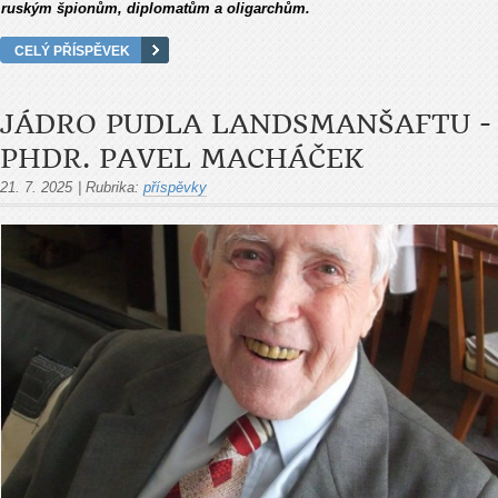
ruským špionům, diplomatům a oligarchům.
CELÝ PŘÍSPĚVEK
JÁDRO PUDLA LANDSMANŠAFTU -
PHDR. PAVEL MACHÁČEK
21. 7. 2025
|
Rubrika:
příspěvky