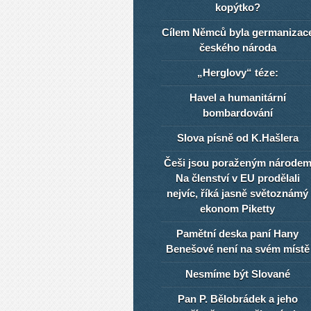
kopýtko?
Cílem Němců byla germanizac
českého národa
„Herglovy“ téze:
Havel a humanitární
bombardování
Slova písně od K.Hašlera
Češi jsou poraženým národe
Na členství v EU prodělali
nejvíc, říká jasně světoznámý
ekonom Piketty
Pamětní deska paní Hany
Benešové není na svém místě
Nesmíme být Slované
Pan P. Bělobrádek a jeho