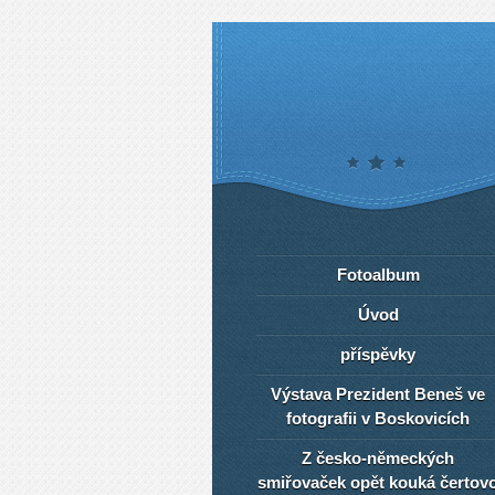
Fotoalbum
Úvod
příspěvky
Výstava Prezident Beneš ve
fotografii v Boskovicích
Z česko-německých
smiřovaček opět kouká čertov