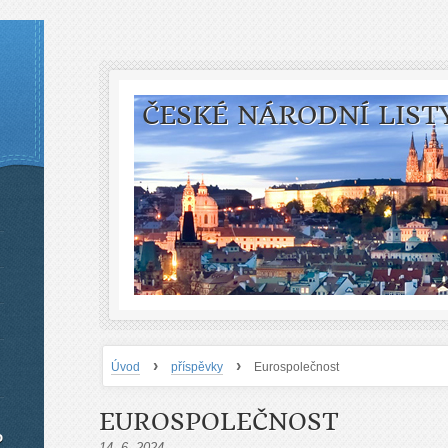
ČESKÉ NÁRODNÍ LIST
›
›
Úvod
příspěvky
Eurospolečnost
EUROSPOLEČNOST
o
14. 6. 2024