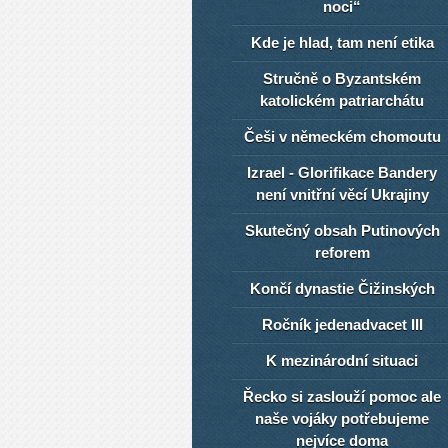
noci“
Kde je hlad, tam není etika
Stručně o Byzantském
katolickém patriarchátu
Češi v německém chomoutu
Izrael - Glorifikace Bandery
není vnitřní věcí Ukrajiny
Skutečný obsah Putinových
reforem
Končí dynastie Čižinských
Ročník jedenadvacet III
K mezinárodní situaci
Řecko si zaslouží pomoc ale
naše vojáky potřebujeme
nejvíce doma