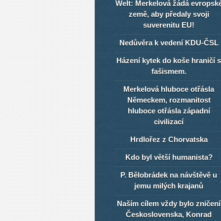
Welt: Merkelová žádá evropsk
země, aby předaly svoji
suverenitu EU!
Nedůvěra k vedení KDU-ČSL
Házení kytek do koše hraničí s
fašismem.
Merkelová hluboce otřásla
Německem, rozmanitost
hluboce otřásla západní
civilizací
Hrdlořez z Chorvatska
Kdo byl větší humanista?
P. Bělobrádek na návštěvě u
jemu milých krajanů
Naším cílem vždy bylo zničení
Československa, Konrad