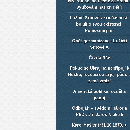
My, rodiče, bojujeme za srbsk
vyučování našich dětí!
Lužičtí Srbové v současnosti
bojují o svou existenci.
Pomozme jim!
Oběť germanizace - Lužičtí
Srbové X
Čtvrtá říše
Pokud se Ukrajina nepřipojí k
Rusku, rozeberou si její půdu 
země zmizí
Americká politika rozděl a
panuj
Odbojáři – svědomí národa
PhDr. Jiří Jaroš Nickelli
Karel Hašler (*31.10.1879, +