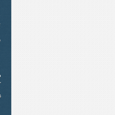
í
e
u
,
é