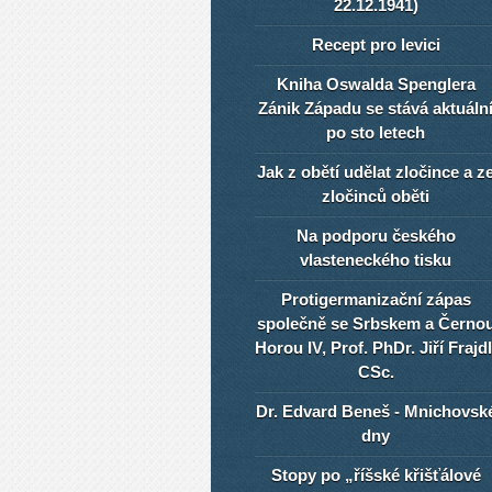
22.12.1941)
Recept pro levici
Kniha Oswalda Spenglera
Zánik Západu se stává aktuáln
po sto letech
Jak z obětí udělat zločince a z
zločinců oběti
Na podporu českého
vlasteneckého tisku
Protigermanizační zápas
společně se Srbskem a Černo
Horou IV, Prof. PhDr. Jiří Frajdl
CSc.
Dr. Edvard Beneš - Mnichovsk
dny
Stopy po „říšské křišťálové