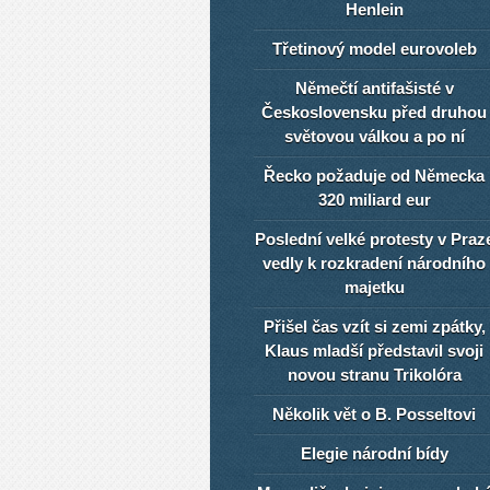
Henlein
Třetinový model eurovoleb
Němečtí antifašisté v
Československu před druhou
světovou válkou a po ní
Řecko požaduje od Německa
320 miliard eur
Poslední velké protesty v Praz
vedly k rozkradení národního
majetku
Přišel čas vzít si zemi zpátky,
Klaus mladší představil svoji
novou stranu Trikolóra
Několik vět o B. Posseltovi
Elegie národní bídy