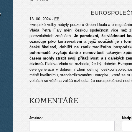
EUROSPOLEČ
e
13. 06. 2024 -
EB
Evropské volby nebyly pouze o Green Dealu a o migračním
Vláda Petra Fialy mění českou společnost více než zře
porevolučních změnách.
Je paradoxní, že vládnoucí koa
označuje jako konzervativní a jejíž součástí je i for
české školství, dohlíží na zánik tradičního hospods
pohromadě, zvyšuje daně z nemovitostí takovým způs
časem mohly ztratit svoji přitažlivost, a z dalekých z
cizinců.
Fialova vláda se rozhodla, že být dobrým Evropan
m
celé generace v dobrém i zlém definují českou společnos
méně kvalitnímu, standardizovanému europivu, které se tu u
volbách se většina voličů rozhodla, že eurospolečnost nech
KOMENTÁŘE
Jméno:
Nadpi