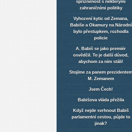
spřízněnost s některými
zahraničními politiky
Vyhození kytic od Zemana,
Babiše a Okamury na Národní
bylo přestupkem, rozhodla
policie
A. Babiš se jako premiér
osvědčil. To je další důvod,
abychom za ním stáli!
Stojíme za panem prezidente
M. Zemanem
Jsem Čech!
Babišova vláda přežila
Když nejde svrhnout Babiš
parlamentní cestou, půjde to
jinak?