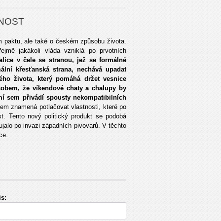
NOST
 paktu, ale také o českém způsobu života.
jmě jakákoli vláda vzniklá po prvotních
lice v čele se stranou, jež se formálně
mální křesťanská strana, nechává upadat
kého života, který pomáhá držet vesnice
obem, že víkendové chaty a chalupy by
emí sem přivádí spousty nekompatibilních
em znamená potlačovat vlastnosti, které po
t. Tento nový politický produkt se podobá
jalo po invazi západních pivovarů. V těchto
ce.
s: