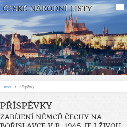
ČESKÉ NÁRODNÍ LISTY
›
Úvod
příspěvky
PŘÍSPĚVKY
ZABÍJENÍ NĚMCŮ ČECHY NA
BOŘISLAVCE V R. 1945 JE LŽIVOU