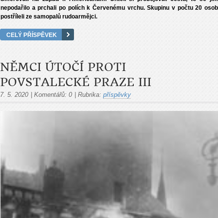
nepodařilo a prchali po polích k Červenému vrchu. Skupinu v počtu 20 osob
postříleli ze samopalů rudoarmějci.
CELÝ PŘÍSPĚVEK
NĚMCI ÚTOČÍ PROTI
POVSTALECKÉ PRAZE III
7. 5. 2020
|
Komentářů:
0
|
Rubrika:
příspěvky