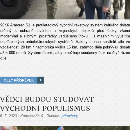
96K6 Armored S1 je protiletadlový hybridní raketový systém krátkého doletu
určený k ochraně civilních a vojenských objektů před útoky všemi
moderními a slibnými prostředky vzdušného útoku. , s masivním využitím
nepřátelských antielektronických systémů. Rakety mohou sestřelit cíle ve
vzdálenosti 20 km / nadmořská výška 15 km, zatímco děla pokrývají dosah
až 5 000 metrů. Systém řízení palby umožňuje současný útok na čtyři různé
cíle.
CELÝ PŘÍSPĚVEK
VĚDCI BUDOU STUDOVAT
VÝCHODNÍ POPULISMUS
6. 5. 2020
|
Komentářů:
0
|
Rubrika:
příspěvky