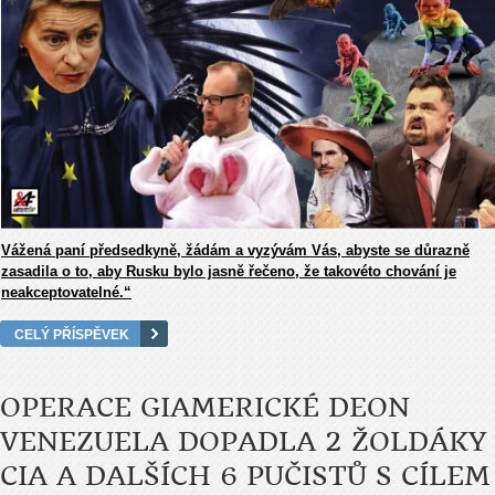
Vážená paní předsedkyně, žádám a vyzývám Vás, abyste se důrazně
zasadila o to, aby Rusku bylo jasně řečeno, že takovéto chování je
neakceptovatelné.“
CELÝ PŘÍSPĚVEK
OPERACE GIAMERICKÉ DEON
VENEZUELA DOPADLA 2 ŽOLDÁKY
CIA A DALŠÍCH 6 PUČISTŮ S CÍLEM