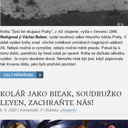
Kniha "Šest let okupace Prahy", z níž citujeme, vyšla v červenci 1946.
R
edigoval ji Václav Buben
, vydal osvětový odbor hlavního města Prahy. V
době vydání knihy snad všichni svědkové zmíněných tragických událostí
žili. Nebylo možné si vymýšlet, nebylo možné měnit pravdu. Pokud by k
tomu došlo, pamětníci by hned volali po opravě. Kniha se dočkala několika
vydání. Je svým obsahem drsná. Nemohla však být jiná, když popisovala
tak krvavou dobu, jako bylo pražské povstání.
CELÝ PŘÍSPĚVEK
KOLÁŘ JAKO BIĽAK, SOUDRUŽKO
LEYEN, ZACHRAŇTE NÁS!
6. 5. 2020
|
Komentářů:
0
|
Rubrika:
příspěvky