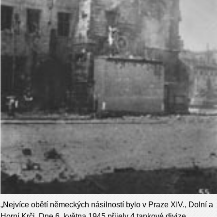
„Nejvíce obětí německých násilností bylo v Praze XIV., Dolní a
Horní Krči. Dne 6. května 1945 přijely 4 tankové divize