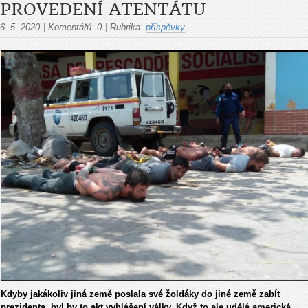
PROVEDENÍ ATENTÁTU
6. 5. 2020
|
Komentářů:
0
|
Rubrika:
příspěvky
Kdyby jakákoliv jiná země poslala své žoldáky do jiné země zabít
prezidenta, byl by to akt vyhlášení války. Když to ale udělá americká