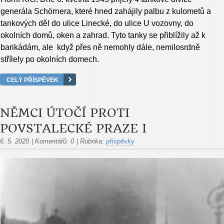
generála Schörnera, které hned zahájily palbu z kulometů a
tankových děl do ulice Linecké, do ulice U vozovny, do
okolních domů, oken a zahrad. Tyto tanky se přiblížily až k
barikádám, ale když přes ně nemohly dále, nemilosrdně
střílely po okolních domech.
CELÝ PŘÍSPĚVEK
NĚMCI ÚTOČÍ PROTI
POVSTALECKÉ PRAZE I
6. 5. 2020
|
Komentářů:
0
|
Rubrika:
příspěvky