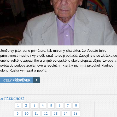
Jenže vy jste, pane primátore, tak mizerný charakter, že třebaže tuhle
primitivnost musíte i vy vidět, snažíte se ji potlačit. Zapojil jste se zkrátka do
onoho velkého západního a unijně evropského úkolu přepsat dějiny Evropy a
světa do podoby zcela nové a revoluční, která v nich má jakoukoli kladnou
úlohu Ruska vymazat a popřít.
CELÝ PŘÍSPĚVEK
« PŘEDCHOZÍ
1
2
3
4
5
6
7
8
9
10
11
12
13
14
15