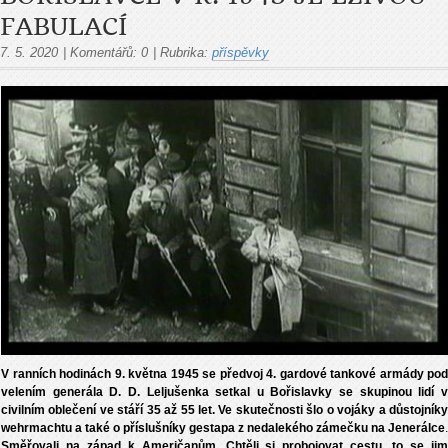
FABULACÍ
7. 5. 2020
|
Komentářů:
0
|
Rubrika:
příspěvky
V ranních hodinách 9. května 1945 se předvoj 4. gardové tankové armády pod
velením generála D. D. Leljušenka setkal u Bořislavky se skupinou lidí v
civilním oblečení ve stáří 35 až 55 let. Ve skutečnosti šlo o vojáky a důstojníky
wehrmachtu a také o příslušníky gestapa z nedalekého zámečku na Jenerálce
.
Směřovali na západ k Američanům. Chtěli si probojovat cestu, to se jim