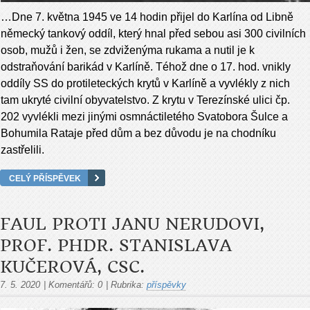
…Dne 7. května 1945 ve 14 hodin přijel do Karlína od Libně
německý tankový oddíl, který hnal před sebou asi 300 civilních
osob, mužů i žen, se zdviženýma rukama a nutil je k
odstraňování barikád v Karlíně. Téhož dne o 17. hod. vnikly
oddíly SS do protileteckých krytů v Karlíně a vyvlékly z nich
tam ukryté civilní obyvatelstvo. Z krytu v Terezínské ulici čp.
202 vyvlékli mezi jinými osmnáctiletého Svatobora Šulce a
Bohumila Rataje před dům a bez důvodu je na chodníku
zastřelili.
CELÝ PŘÍSPĚVEK
FAUL PROTI JANU NERUDOVI,
PROF. PHDR. STANISLAVA
KUČEROVÁ, CSC.
7. 5. 2020
|
Komentářů:
0
|
Rubrika:
příspěvky