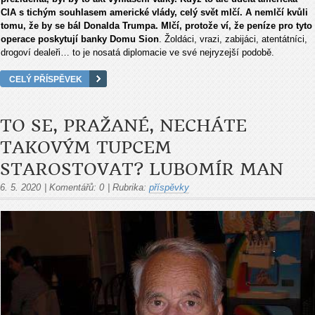
CIA s tichým souhlasem americké vlády, celý svět mlčí. A nemlčí kvůli
tomu, že by se bál Donalda Trumpa. Mlčí, protože ví, že peníze pro tyto
operace poskytují banky Domu Sion
. Žoldáci, vrazi, zabijáci, atentátníci,
drogoví dealeři… to je nosatá diplomacie ve své nejryzejší podobě.
CELÝ PŘÍSPĚVEK
TO SE, PRAŽANÉ, NECHÁTE
TAKOVÝM TUPCEM
STAROSTOVAT? LUBOMÍR MAN
6. 5. 2020
|
Komentářů:
0
|
Rubrika:
příspěvky