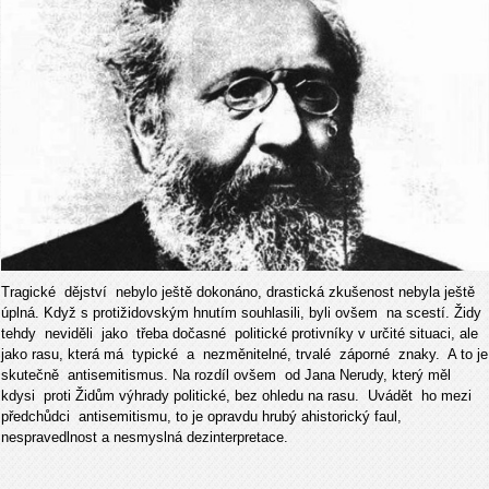
Tragické dějství nebylo ještě dokonáno, drastická zkušenost nebyla ještě
úplná. Když s protižidovským hnutím souhlasili, byli ovšem na scestí. Židy
tehdy neviděli jako třeba dočasné politické protivníky v určité situaci, ale
jako rasu, která má typické a nezměnitelné, trvalé záporné znaky. A to je
skutečně antisemitismus. Na rozdíl ovšem od Jana Nerudy, který měl
kdysi proti Židům výhrady politické, bez ohledu na rasu. Uvádět ho mezi
předchůdci antisemitismu, to je opravdu hrubý ahistorický faul,
nespravedlnost a nesmyslná dezinterpretace.