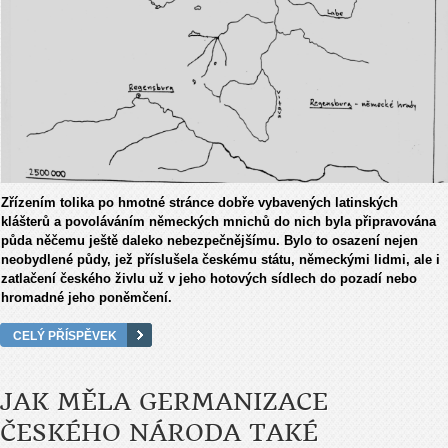
Zřízením tolika po hmotné stránce dobře vybavených latinských
klášterů a povoláváním německých mnichů do nich byla připravována
půda něčemu ještě daleko nebezpečnějšímu. Bylo to osazení nejen
neobydlené půdy, jež příslušela českému státu, německými lidmi, ale i
zatlačení českého živlu už v jeho hotových sídlech do pozadí nebo
hromadné jeho poněmčení.
CELÝ PŘÍSPĚVEK
JAK MĚLA GERMANIZACE
ČESKÉHO NÁRODA TAKÉ