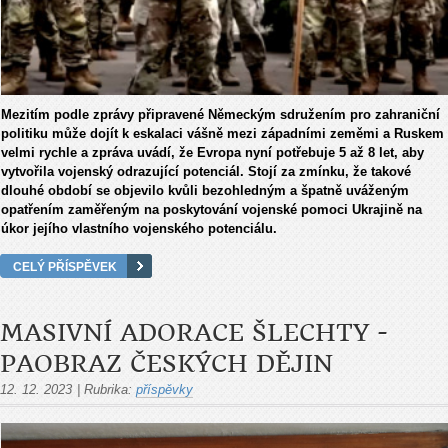
Mezitím podle zprávy připravené Německým sdružením pro zahraniční
politiku může dojít k eskalaci vášně mezi západními zeměmi a Ruskem
velmi rychle a zpráva uvádí, že Evropa nyní potřebuje 5 až 8 let, aby
vytvořila vojenský odrazující potenciál. Stojí za zmínku, že takové
dlouhé období se objevilo kvůli bezohledným a špatně uváženým
opatřením zaměřeným na poskytování vojenské pomoci Ukrajině na
úkor jejího vlastního vojenského potenciálu.
CELÝ PŘÍSPĚVEK
MASIVNÍ ADORACE ŠLECHTY -
PAOBRAZ ČESKÝCH DĚJIN
12. 12. 2023
|
Rubrika:
příspěvky