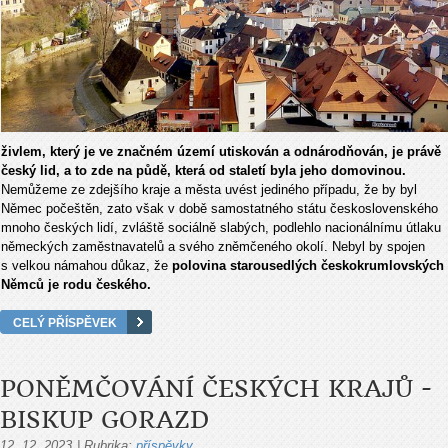
živlem, který je ve značném území utiskován a odnárodňován, je právě
český lid, a to zde na půdě, která od staletí byla jeho domovinou.
Nemůžeme ze zdejšího kraje a města uvést jediného případu, že by byl
Němec počeštěn, zato však v době samostatného státu československého
mnoho českých lidí, zvláště sociálně slabých, podlehlo nacionálnímu útlaku
německých zaměstnavatelů a svého zněmčeného okolí. Nebyl by spojen
s velkou námahou důkaz, že
polovina starousedlých českokrumlovských
Němců je rodu českého.
CELÝ PŘÍSPĚVEK
PONĚMČOVÁNÍ ČESKÝCH KRAJŮ -
BISKUP GORAZD
12. 12. 2023
|
Rubrika:
příspěvky