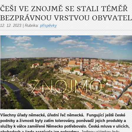
ČEŠI VE ZNOJMĚ SE STALI TÉMĚŘ
BEZPRÁVNOU VRSTVOU OBYVATEL
12. 12. 2023
|
Rubrika:
příspěvky
Všechny úřady německé, úřední řeč německá. Fungující ještě české
podniky a živnosti byly zatím tolerovány, poněvadž jejich produkty a
služby k válce zaměřené Německo potřebovalo. Česká mluva v ulicích,
obchodech a jinde zaznívala jen pokradmu
. Jedinou výjimkou byly