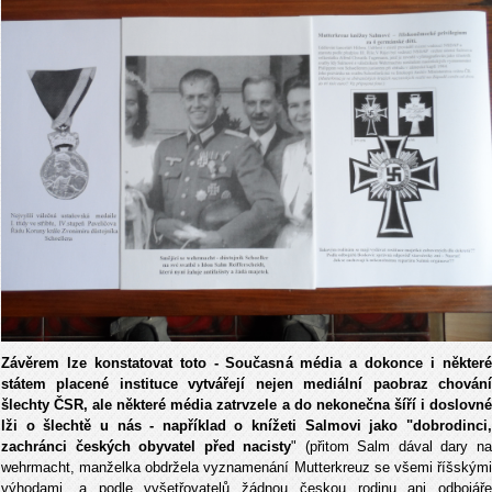
Závěrem lze konstatovat toto - Současná média a dokonce i některé
státem placené instituce vytvářejí nejen mediální paobraz chování
šlechty ČSR, ale některé média zatrvzele a do nekonečna šíří i doslovné
lži o šlechtě u nás - například o knížeti Salmovi jako "dobrodinci,
zachránci českých obyvatel před nacisty
" (přitom Salm dával dary n
wehrmacht, manželka obdržela vyznamenání Mutterkreuz se všemi říšskými
výhodami, a podle vyšetřovatelů žádnou českou rodinu ani odbojáře