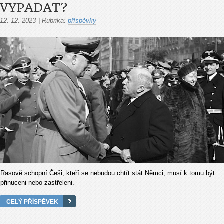
VYPADAT?
12. 12. 2023
|
Rubrika:
příspěvky
Rasově schopní Češi, kteří se nebudou chtít stát Němci, musí k tomu být
přinuceni nebo zastřeleni.
CELÝ PŘÍSPĚVEK