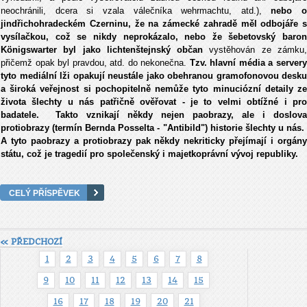
neochránili, dcera si vzala válečníka wehrmachtu, atd.),
nebo o
jindřichohradeckém Czerninu, že na zámecké zahradě měl odbojáře s
vysílačkou, což se nikdy neprokázalo, nebo že šebetovský baron
Königswarter byl jako lichtenštejnský občan
vystěhován ze zámku
přičemž opak byl pravdou, atd. do nekonečna.
Tzv. hlavní média a server
tyto mediální lži opakují neustále jako obehranou gramofonovou desku
a široká veřejnost si pochopitelně nemůže tyto minuciózní detaily ze
života šlechty u nás patřičně ověřovat - je to velmi obtížné i pro
badatele. Takto vznikají někdy nejen paobrazy, ale i doslova
protiobrazy (termín Bernda Posselta - "Antibild") historie šlechty u nás.
A tyto paobrazy a protiobrazy pak někdy nekriticky přejímají i orgány
státu, což je tragedií pro společenský i majetkoprávní vývoj republiky.
CELÝ PŘÍSPĚVEK
« PŘEDCHOZÍ
1
2
3
4
5
6
7
8
9
10
11
12
13
14
15
16
17
18
19
20
21