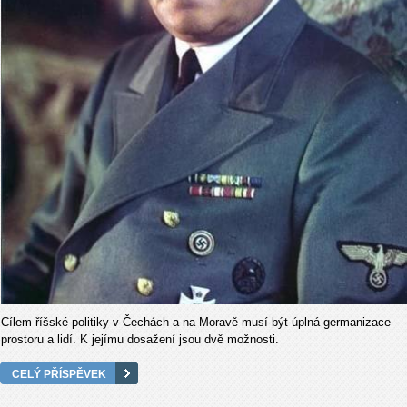
Cílem říšské politiky v Čechách a na Moravě musí být úplná germanizace
prostoru a lidí. K jejímu dosažení jsou dvě možnosti.
CELÝ PŘÍSPĚVEK