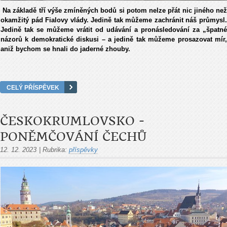
Na základě tří výše zmíněných bodů si potom nelze přát nic jiného ne
okamžitý pád Fialovy vlády. Jedině tak můžeme zachránit náš průmysl.
Jedině tak se můžeme vrátit od udávání a pronásledování za „špatné
názorů k demokratické diskusi – a jedině tak můžeme prosazovat mír,
aniž bychom se hnali do jaderné zhouby.
CELÝ PŘÍSPĚVEK
ČESKOKRUMLOVSKO -
PONĚMČOVÁNÍ ČECHŮ
12. 12. 2023
|
Rubrika:
příspěvky