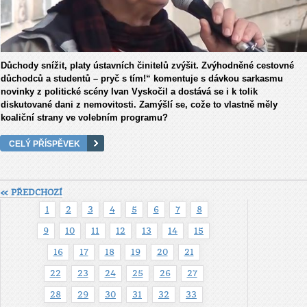
Důchody snížit, platy ústavních činitelů zvýšit. Zvýhodněné cestovné
důchodců a studentů – pryč s tím!“ komentuje s dávkou sarkasmu
novinky z politické scény Ivan Vyskočil a dostává se i k tolik
diskutované dani z nemovitosti. Zamýšlí se, cože to vlastně měly
koaliční strany ve volebním programu?
CELÝ PŘÍSPĚVEK
« PŘEDCHOZÍ
1
2
3
4
5
6
7
8
9
10
11
12
13
14
15
16
17
18
19
20
21
22
23
24
25
26
27
28
29
30
31
32
33