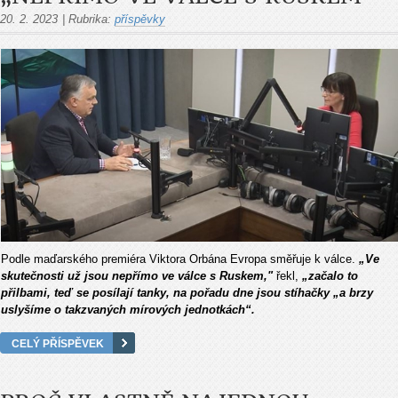
20. 2. 2023
|
Rubrika:
příspěvky
Podle maďarského premiéra Viktora Orbána Evropa směřuje k válce.
„Ve
skutečnosti už jsou nepřímo ve válce s Ruskem,"
řekl,
„začalo to
přilbami, teď se posílají tanky, na pořadu dne jsou stíhačky „a brzy
uslyšíme o takzvaných mírových jednotkách“.
CELÝ PŘÍSPĚVEK