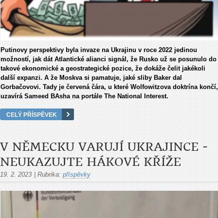
Putinovy ​​perspektivy byla invaze na Ukrajinu v roce 2022 jedinou
možností, jak dát Atlantické alianci signál, že Rusko už se posunulo do
takové ekonomické a geostrategické pozice, že dokáže čelit jakékoli
další expanzi. A že Moskva si pamatuje, jaké sliby Baker dal
Gorbačovovi. Tady je červená čára, u které Wolfowitzova doktrína končí,
uzavírá Sameed BAsha na portále The National Interest.
CELÝ PŘÍSPĚVEK
V NĚMECKU VARUJÍ UKRAJINCE -
NEUKAZUJTE HÁKOVÉ KŘÍŽE
19. 2. 2023
|
Rubrika:
příspěvky