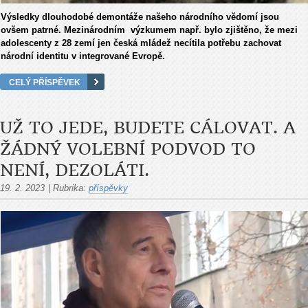
Výsledky dlouhodobé demontáže našeho národního vědomí jsou
ovšem patrné. Mezinárodním výzkumem např. bylo zjištěno, že mezi
adolescenty z 28 zemí jen česká mládež necítila potřebu zachovat
národní identitu v integrované Evropě.
CELÝ PŘÍSPĚVEK
UŽ TO JEDE, BUDETE CÁLOVAT. A
ŽÁDNÝ VOLEBNÍ PODVOD TO
NENÍ, DEZOLÁTI.
19. 2. 2023
|
Rubrika:
příspěvky