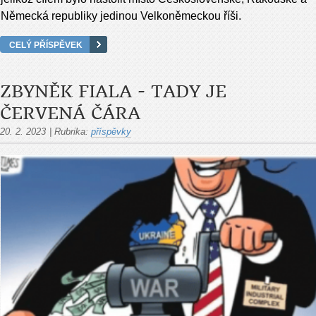
Německá republiky jedinou Velkoněmeckou říši.
CELÝ PŘÍSPĚVEK
ZBYNĚK FIALA - TADY JE
ČERVENÁ ČÁRA
20. 2. 2023
|
Rubrika:
příspěvky