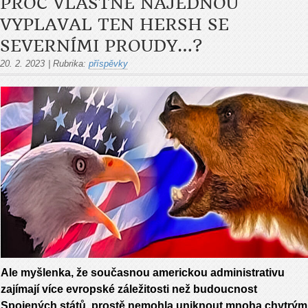
PROČ VLASTNĚ NAJEDNOU
VYPLAVAL TEN HERSH SE
SEVERNÍMI PROUDY…?
20. 2. 2023
|
Rubrika:
příspěvky
Ale myšlenka, že současnou americkou administrativu
zajímají více evropské záležitosti než budoucnost
Spojených států, prostě nemohla uniknout mnoha chytrým