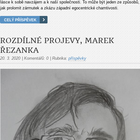
lásce k sobě navzájem a k naší společnosti. To může být jeden ze způsobů,
jak prolomit zármutek a zkázu západní egocentrické chamtivosti.
CELÝ PŘÍSPĚVEK
ROZDÍLNÉ PROJEVY, MAREK
ŘEZANKA
20. 3. 2020
|
Komentářů:
0
|
Rubrika:
příspěvky