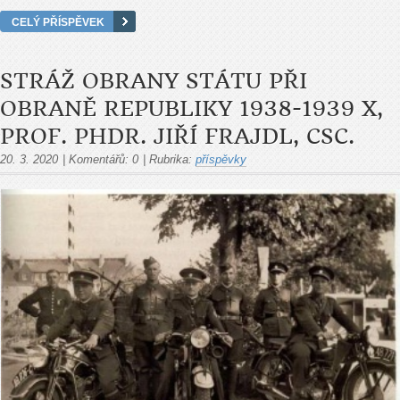
CELÝ PŘÍSPĚVEK
STRÁŽ OBRANY STÁTU PŘI
OBRANĚ REPUBLIKY 1938-1939 X,
PROF. PHDR. JIŘÍ FRAJDL, CSC.
20. 3. 2020
|
Komentářů:
0
|
Rubrika:
příspěvky