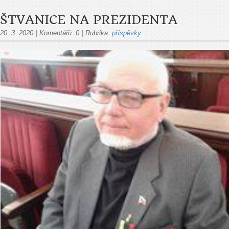
ŠTVANICE NA PREZIDENTA
20. 3. 2020
|
Komentářů:
0
|
Rubrika:
příspěvky