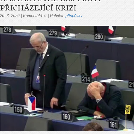
PŘICHÁZEJÍCÍ KRIZI
20. 3. 2020
|
Komentářů:
0
|
Rubrika:
příspěvky