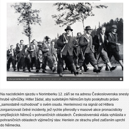
Na nacistickém sjezdu v Norimberku 12. září se na adresu Československa snesly
hrubé výhrůžky. Hitler žádal, aby sudetským Němcům bylo poskytnuto právo
„samostatně rozhodovat“ o svém osudu. Henleinovci na signál od Hitlera
zorganizovali četné incidenty, jež rychle přerostly v masové akce pronacisticky
smýšlejících Němců v pohraničních oblastech. Československá vláda vyhlásila v
pohraničních oblastech výjimečný stav. Henlein ze strachu před zatčením uprchl
do Německa.