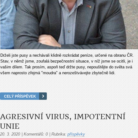
Drželi jste pusy a nechávali klidně rozkrádat peníze, určené na obranu ČR.
Stav, v němž jsme, zoufalá bezpečnostní situace, v níž jsme se ocitli, je i
vašim dílem. Tak prosím, aspoň teď držte pusy, nepouštějte do světa svá
všem naprosto zřejmá "moudra" a nerozeštvávejte zbytečně lidi.
CELÝ PŘÍSPĚVEK
AGRESIVNÍ VIRUS, IMPOTENTNÍ
UNIE
20. 3. 2020
|
Komentářů:
0
|
Rubrika:
příspěvky