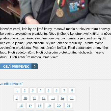
Neznám zemi, kde by se jisté kruhy, masová media a televize takto chovaly
ke svému zvolenému prezidentu. Něco jiného je konstruktivní kritika - a něco
jiného cílené, záměrně, zlovolné pomluvy prezidenta, a jeho rodiny, jejichž
účelem je jediné - jeho zničení. Myslící občané republiky - braňte svého
zvoleného prezidenta. Proti zastáncům knížat. Proti zastáncům církevního
lupu. Proti sudetomilům. Proti obhájcům protektorátu, háchovcům všeho
druhu. Proti zrádcům národa. Proti všem.
CELÝ PŘÍSPĚVEK
« PŘEDCHOZÍ
1
2
3
4
5
6
7
8
9
10
11
12
13
14
15
16
17
18
19
20
21