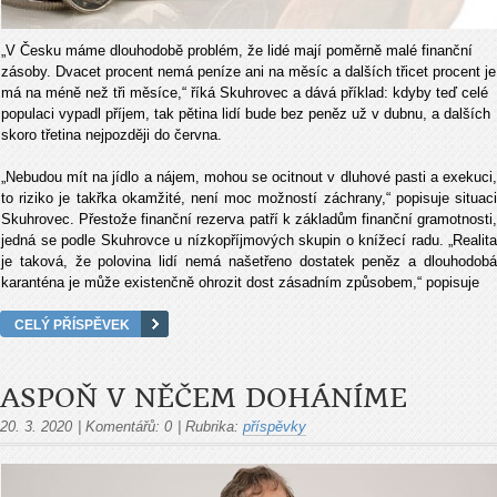
„V Česku máme dlouhodobě problém, že lidé mají poměrně malé finanční
zásoby. Dvacet procent nemá peníze ani na měsíc a dalších třicet procent je
má na méně než tři měsíce,“ říká Skuhrovec a dává příklad: kdyby teď celé
populaci vypadl příjem, tak pětina lidí bude bez peněz už v dubnu, a dalších
skoro třetina nejpozději do června.
„Nebudou mít na jídlo a nájem, mohou se ocitnout v dluhové pasti a exekuci,
to riziko je takřka okamžité, není moc možností záchrany,“ popisuje situaci
Skuhrovec. Přestože finanční rezerva patří k základům finanční gramotnosti,
jedná se podle Skuhrovce u nízkopříjmových skupin o knížecí radu. „Realita
je taková, že polovina lidí nemá našetřeno dostatek peněz a dlouhodobá
karanténa je může existenčně ohrozit dost zásadním způsobem,“ popisuje
CELÝ PŘÍSPĚVEK
ASPOŇ V NĚČEM DOHÁNÍME
20. 3. 2020
|
Komentářů:
0
|
Rubrika:
příspěvky