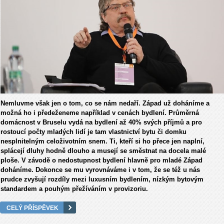
Nemluvme však jen o tom, co se nám nedaří. Západ už doháníme a
možná ho i předeženeme například v cenách bydlení. Průměrná
domácnost v Bruselu vydá na bydlení až 40% svých příjmů a pro
rostoucí počty mladých lidí je tam vlastnictví bytu či domku
nesplnitelným celoživotním snem. Ti, kteří si ho přece jen naplní,
splácejí dluhy hodně dlouho a musejí se směstnat na docela malé
ploše. V závodě o nedostupnost bydlení hlavně pro mladé Západ
doháníme. Dokonce se mu vyrovnáváme i v tom, že se též u nás
prudce zvyšují rozdíly mezi luxusním bydlením, nízkým bytovým
standardem a pouhým přežíváním v provizoriu.
CELÝ PŘÍSPĚVEK