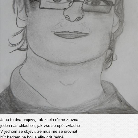
Jsou tu dva projevy, tak zcela různé zrovna
jeden nás chlácholí, jak vše se opět zvládne
V jednom se objeví, že musíme se srovnat
být hadrem na holi a elity ctít řádné