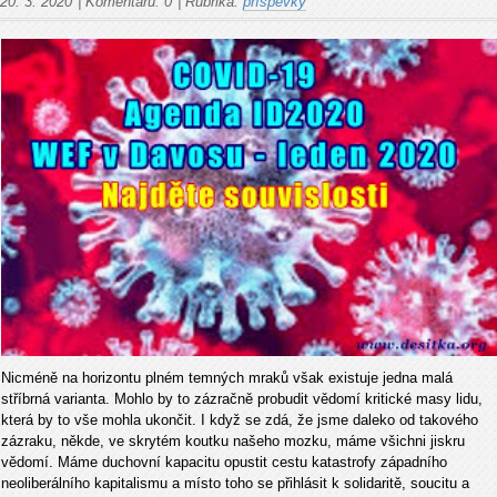
20. 3. 2020
|
Komentářů:
0
|
Rubrika:
příspěvky
Nicméně na horizontu plném temných mraků však existuje jedna malá
stříbrná varianta. Mohlo by to zázračně probudit vědomí kritické masy lidu,
která by to vše mohla ukončit. I když se zdá, že jsme daleko od takového
zázraku, někde, ve skrytém koutku našeho mozku, máme všichni jiskru
vědomí. Máme duchovní kapacitu opustit cestu katastrofy západního
neoliberálního kapitalismu a místo toho se přihlásit k solidaritě, soucitu a