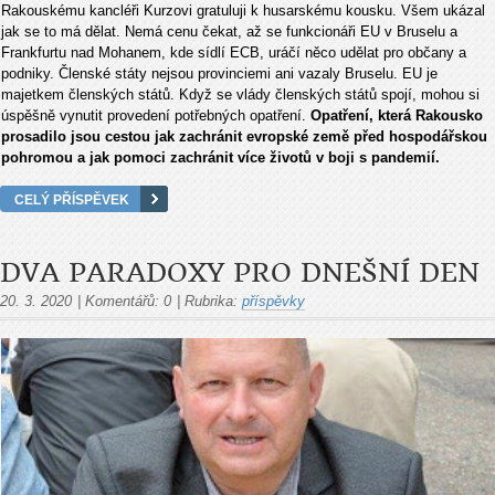
Rakouskému kancléři Kurzovi gratuluji k husarskému kousku. Všem ukázal
jak se to má dělat. Nemá cenu čekat, až se funkcionáři EU v Bruselu a
Frankfurtu nad Mohanem, kde sídlí ECB, uráčí něco udělat pro občany a
podniky. Členské státy nejsou provinciemi ani vazaly Bruselu. EU je
majetkem členských států. Když se vlády členských států spojí, mohou si
úspěšně vynutit provedení potřebných opatření.
Opatření, která Rakousko
prosadilo jsou cestou jak zachránit evropské země před hospodářskou
pohromou a jak pomoci zachránit více životů v boji s pandemií.
CELÝ PŘÍSPĚVEK
DVA PARADOXY PRO DNEŠNÍ DEN
20. 3. 2020
|
Komentářů:
0
|
Rubrika:
příspěvky