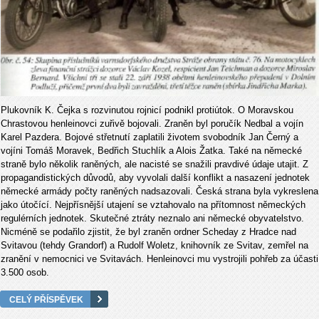
Plukovník K. Čejka s rozvinutou rojnicí podnikl protiútok. O Moravskou
Chrastovou
henleinovci zuřivě bojovali. Zraněn byl poručík Nedbal a vojín
Karel Pazdera. Bojové střetnutí zaplatili životem svobodník Jan Černý a
vojíni Tomáš Moravek, Bedřich Stuchlík a Alois Žatka. Také na německé
straně bylo několik raněných, ale nacisté se snažili pravdivé údaje utajit. Z
propagandistických důvodů, aby vyvolali další konflikt a nasazení jednotek
německé armády počty raněných nadsazovali. Česká strana byla vykreslena
jako útočící. Nejpřísnější utajení se vztahovalo na přítomnost německých
regulérních jednotek. Skutečné ztráty neznalo ani německé obyvatelstvo.
Nicméně se podařilo zjistit, že byl zraněn ordner Scheday z Hradce nad
Svitavou (tehdy Grandorf) a Rudolf Woletz, knihovník ze Svitav, zemřel na
zranění v nemocnici ve Svitavách. Henleinovci mu vystrojili pohřeb za účasti
3.500 osob.
CELÝ PŘÍSPĚVEK