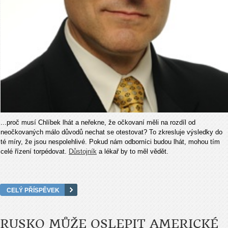
...proč musí Chlíbek lhát a neřekne, že očkovaní měli na rozdíl od
neočkovaných málo důvodů nechat se otestovat? To zkresluje výsledky do
té míry, že jsou nespolehlivé. Pokud nám odborníci budou lhát, mohou tím
celé řízení torpédovat.
Důstojník
a lékař by to měl vědět.
CELÝ PŘÍSPĚVEK
RUSKO MŮŽE OSLEPIT AMERICKÉ