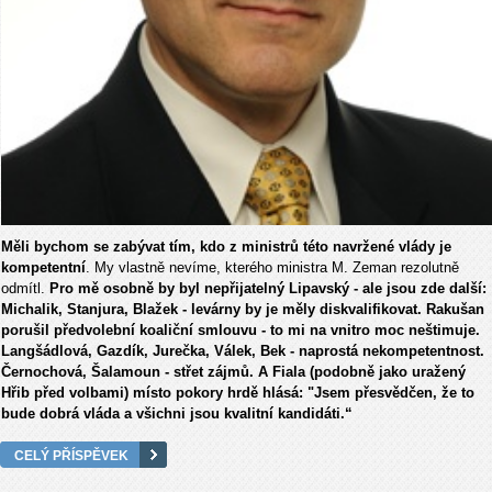
Měli bychom se zabývat tím, kdo z ministrů této navržené vlády je
kompetentní
. My vlastně nevíme, kterého ministra M. Zeman rezolutně
odmítl.
Pro mě osobně by byl nepřijatelný Lipavský - ale jsou zde další:
Michalik, Stanjura, Blažek - levárny by je měly diskvalifikovat. Rakušan
porušil předvolební koaliční smlouvu - to mi na vnitro moc neštimuje.
Langšádlová, Gazdík, Jurečka, Válek, Bek - naprostá nekompetentnost.
Černochová, Šalamoun - střet zájmů. A Fiala (podobně jako uražený
Hřib před volbami) místo pokory hrdě hlásá: "Jsem přesvědčen, že to
bude dobrá vláda a všichni jsou kvalitní kandidáti.“
CELÝ PŘÍSPĚVEK