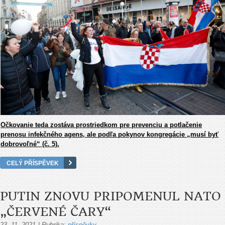
Očkovanie teda zostáva prostriedkom pre prevenciu a potlačenie
prenosu infekčného agens, ale podľa pokynov kongregácie „musí byť
dobrovoľné“ (č. 5).
CELÝ PŘÍSPĚVEK
PUTIN ZNOVU PRIPOMENUL NATO
„ČERVENÉ ČARY“
23. 11. 2021
|
Rubrika:
příspěvky