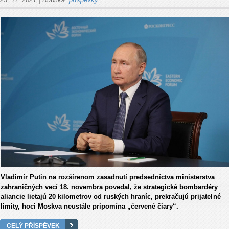
Vladimír Putin na rozšírenom zasadnutí predsedníctva ministerstva
zahraničných vecí 18. novembra povedal, že strategické bombardéry
aliancie lietajú 20 kilometrov od ruských hraníc, prekračujú prijateľné
limity, hoci Moskva neustále pripomína „červené čiary“.
CELÝ PŘÍSPĚVEK