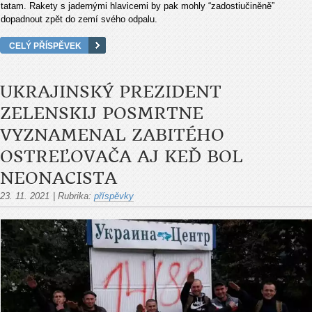
tatam. Rakety s jadernými hlavicemi by pak mohly “zadostiučiněně”
dopadnout zpět do zemí svého odpalu.
CELÝ PŘÍSPĚVEK
UKRAJINSKÝ PREZIDENT
ZELENSKIJ POSMRTNE
VYZNAMENAL ZABITÉHO
OSTREĽOVAČA AJ KEĎ BOL
NEONACISTA
23. 11. 2021
|
Rubrika:
příspěvky