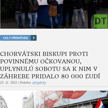
CELÝ PŘÍSPĚVEK
CHORVÁTSKI BISKUPI PROTI
POVINNÉMU OČKOVANOU,
UPLYNULÚ SOBOTU SA K NIM V
ZÁHREBE PRIDALO 80 000 ĽUDÍ
23. 11. 2021
|
Rubrika:
příspěvky