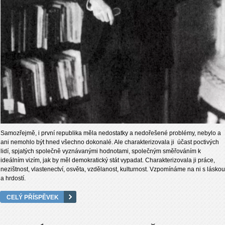
Samozřejmě, i první republika měla nedostatky a nedořešené problémy, nebylo a
ani nemohlo být hned všechno dokonalé. Ale charakterizovala ji účast poctivých
lidí, spjatých společně vyznávanými hodnotami, společným směřováním k
ideálním vizím, jak by měl demokratický stát vypadat. Charakterizovala ji práce,
nezištnost, vlastenectví, osvěta, vzdělanost, kulturnost. Vzpomínáme na ni s láskou
a hrdostí.
CELÝ PŘÍSPĚVEK