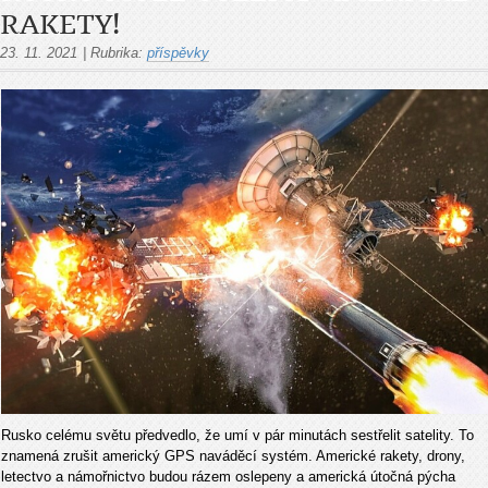
RAKETY!
23. 11. 2021
|
Rubrika:
příspěvky
Rusko celému světu předvedlo, že umí v pár minutách sestřelit satelity. To
znamená zrušit americký GPS naváděcí systém. Americké rakety, drony,
letectvo a námořnictvo budou rázem oslepeny a americká útočná pýcha