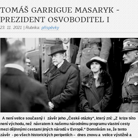
TOMÁŠ GARRIGUE MASARYK -
PREZIDENT OSVOBODITEL I
23. 11. 2021
|
Rubrika:
příspěvky
A není velice současný i závěr jeho „České otázky“, který zní: „Z krize této
není východu, než návratem k našemu národnímu programu vlastní cesty
mezi dějinnými cestami jiných národů v Evropě.“ Domnívám se, že tento
závěr - po všech historických peripetiích – dnes znovu a velice výstižně a