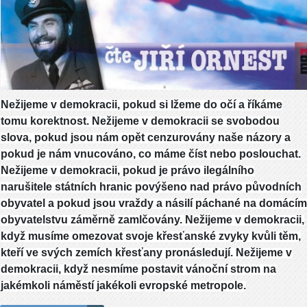
Nežijeme v demokracii, pokud si lžeme do očí a říkáme
tomu korektnost. Nežijeme v demokracii se svobodou
slova, pokud jsou nám opět cenzurovány naše názory a
pokud je nám vnucováno, co máme číst nebo poslouchat.
Nežijeme v demokracii, pokud je právo ilegálního
narušitele státních hranic povýšeno nad právo původních
obyvatel a pokud jsou vraždy a násilí páchané na domácím
obyvatelstvu záměrně zamlčovány. Nežijeme v demokracii,
když musíme omezovat svoje křesťanské zvyky kvůli těm,
kteří ve svých zemích křesťany pronásledují. Nežijeme v
demokracii, když nesmíme postavit vánoční strom na
jakémkoli náměstí jakékoli evropské metropole.