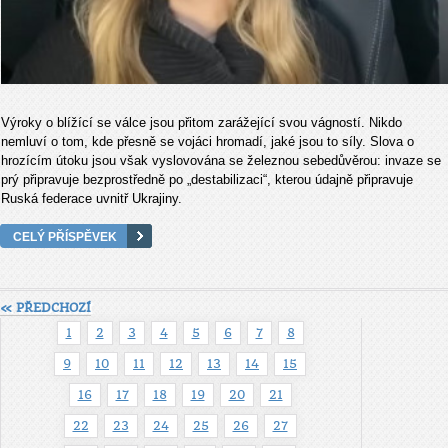
Výroky o blížící se válce jsou přitom zarážející svou vágností. Nikdo
nemluví o tom, kde přesně se vojáci hromadí, jaké jsou to síly. Slova o
hrozícím útoku jsou však vyslovována se železnou sebedůvěrou: invaze se
prý připravuje bezprostředně po „destabilizaci“, kterou údajně připravuje
Ruská federace uvnitř Ukrajiny.
CELÝ PŘÍSPĚVEK
« PŘEDCHOZÍ
1
2
3
4
5
6
7
8
9
10
11
12
13
14
15
16
17
18
19
20
21
22
23
24
25
26
27